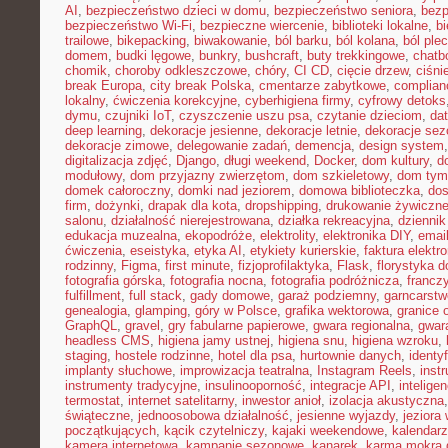
AI
,
bezpieczeństwo dzieci w domu
,
bezpieczeństwo seniora
,
bezp
bezpieczeństwo Wi-Fi
,
bezpieczne wiercenie
,
biblioteki lokalne
,
bi
trailowe
,
bikepacking
,
biwakowanie
,
ból barku
,
ból kolana
,
ból ple
domem
,
budki lęgowe
,
bunkry
,
bushcraft
,
buty trekkingowe
,
chatb
chomik
,
choroby odkleszczowe
,
chóry
,
CI CD
,
cięcie drzew
,
ciśni
break Europa
,
city break Polska
,
cmentarze zabytkowe
,
complian
lokalny
,
ćwiczenia korekcyjne
,
cyberhigiena firmy
,
cyfrowy detoks
dymu
,
czujniki IoT
,
czyszczenie uszu psa
,
czytanie dzieciom
,
dat
deep learning
,
dekoracje jesienne
,
dekoracje letnie
,
dekoracje se
dekoracje zimowe
,
delegowanie zadań
,
demencja
,
design system
digitalizacja zdjęć
,
Django
,
długi weekend
,
Docker
,
dom kultury
,
d
modułowy
,
dom przyjazny zwierzętom
,
dom szkieletowy
,
dom tym
domek całoroczny
,
domki nad jeziorem
,
domowa biblioteczka
,
dos
firm
,
dożynki
,
drapak dla kota
,
dropshipping
,
drukowanie żywiczn
salonu
,
działalność nierejestrowana
,
działka rekreacyjna
,
dziennik
edukacja muzealna
,
ekopodróże
,
elektrolity
,
elektronika DIY
,
emai
ćwiczenia
,
eseistyka
,
etyka AI
,
etykiety kurierskie
,
faktura elektr
rodzinny
,
Figma
,
first minute
,
fizjoprofilaktyka
,
Flask
,
florystyka 
fotografia górska
,
fotografia nocna
,
fotografia podróżnicza
,
francz
fulfillment
,
full stack
,
gady domowe
,
garaż podziemny
,
garncarstw
genealogia
,
glamping
,
góry w Polsce
,
grafika wektorowa
,
granice 
GraphQL
,
gravel
,
gry fabularne papierowe
,
gwara regionalna
,
gwar
headless CMS
,
higiena jamy ustnej
,
higiena snu
,
higiena wzroku
,
staging
,
hostele rodzinne
,
hotel dla psa
,
hurtownie danych
,
identy
implanty słuchowe
,
improwizacja teatralna
,
Instagram Reels
,
inst
instrumenty tradycyjne
,
insulinooporność
,
integracje API
,
intelige
termostat
,
internet satelitarny
,
inwestor anioł
,
izolacja akustyczna
świąteczne
,
jednoosobowa działalność
,
jesienne wyjazdy
,
jeziora
początkujących
,
kącik czytelniczy
,
kajaki weekendowe
,
kalendarz
kamera internetowa
,
kampanie sezonowe
,
kanarek
,
karma mokra d