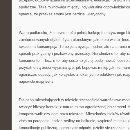
przepisy, uczciwe działania przedsiębiorstw, edukacja, rozwój inf
społeczne. Taka równowaga między indywidualną odpowiedzialno
sprawia, że przekaz strony jest bardziej wiarygodny.
Warto podkreślić, że serwis może pełnić funkcję tematycznego bl
zainteresowanych stylem życia określanym jako zero waste, less 
świadoma konsumpcja. Te pojęcia bywają modne, ale na stronie 
sposób praktyczny i pozbawiony przesady. Nie chodzi o to, aby n
konsumentem, lecz o to, aby coraz częściej podejmować lepsze d
przydatne są treści wyjaśniające, jak kupować mniej, jak nie mar
ograniczać odpady, jak korzystać z lokalnych produktów i jak roz
naprawdę mają sens.
Dla osób mieszkających w mieście szczególnie wartościowe mogą
tworzyć bliższy kontakt z naturą mimo ograniczonej przestrzeni.
kompostownik czy dom poza miastem. Mieszkańcy bloków równie
zioła na parapecie, sadzić rośliny na balkonie, wspierać miejską z
komunikację publiczną, ograniczać odpady, dzielić się rzeczami z