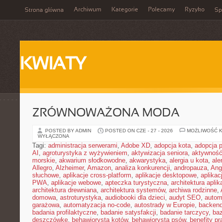
Archiwum
Kategorie
Polecamy
Ryzyko
Strona główna
Sp
KWIATY
ZRÓWNOWAŻONA MODA
POSTED BY ADMIN
POSTED ON CZE - 27 - 2026
MOŻLIWOŚĆ 
WYŁĄCZONA
Tagi:
administracja serwerami
,
Adobe XD
,
adopcja kota
,
adopcja 
AI
,
agroturystyka z wyżywieniem
,
aktywizacja seniora
,
aktywność
morskie
,
akwarium słodkowodne
,
akwarystyka
,
alergia u kota
,
ale
Allegro
,
Alzheimer
,
Amazon
,
analiza konkurencji
,
andropauza
,
Ang
słuchowe
,
aplikacje cross-platform
,
aplikacje desktopowe
,
aplikac
PWA
,
aplikacje webowe
,
apteczka turystyczna
,
architektura aplika
architektura drewniana
,
architektura systemów
,
archiwa rodzinne
,
domowa
,
astroturystyka
,
audiobooki dla dzieci
,
audyt SEO
,
autom
garażowa
,
automatyzacja no-code
,
autostrady w Europie
,
backen
badania profilaktyczne
,
badanie satysfakcji
,
badanie tarczycy
,
ba
deszczówkę
,
behawiorysta kotów
,
behawiorysta psów
,
benefity p