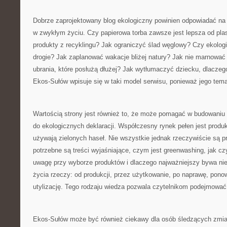
Dobrze zaprojektowany blog ekologiczny powinien odpowiadać na p
w zwykłym życiu. Czy papierowa torba zawsze jest lepsza od pl
produkty z recyklingu? Jak ograniczyć ślad węglowy? Czy ekolog
drogie? Jak zaplanować wakacje bliżej natury? Jak nie marnować
ubrania, które posłużą dłużej? Jak wytłumaczyć dziecku, dlacze
Ekos-Sułów wpisuje się w taki model serwisu, ponieważ jego tema
Wartością strony jest również to, że może pomagać w budowaniu 
do ekologicznych deklaracji. Współczesny rynek pełen jest produk
używają zielonych haseł. Nie wszystkie jednak rzeczywiście są p
potrzebne są treści wyjaśniające, czym jest greenwashing, jak cz
uwagę przy wyborze produktów i dlaczego najważniejszy bywa nie
życia rzeczy: od produkcji, przez użytkowanie, po naprawę, pono
utylizację. Tego rodzaju wiedza pozwala czytelnikom podejmować 
Ekos-Sułów może być również ciekawy dla osób śledzących zmian