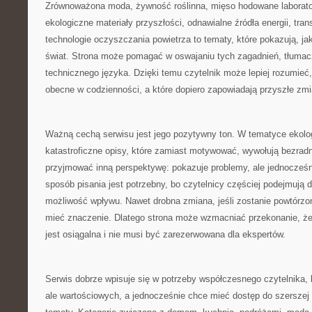
Zrównoważona moda, żywność roślinna, mięso hodowane laboratory
ekologiczne materiały przyszłości, odnawialne źródła energii, tra
technologie oczyszczania powietrza to tematy, które pokazują, ja
świat. Strona może pomagać w oswajaniu tych zagadnień, tłumac
technicznego języka. Dzięki temu czytelnik może lepiej rozumieć,
obecne w codzienności, a które dopiero zapowiadają przyszłe zmi
Ważną cechą serwisu jest jego pozytywny ton. W tematyce ekolo
katastroficzne opisy, które zamiast motywować, wywołują bezra
przyjmować inną perspektywę: pokazuje problemy, ale jednocześn
sposób pisania jest potrzebny, bo czytelnicy częściej podejmują d
możliwość wpływu. Nawet drobna zmiana, jeśli zostanie powtórzo
mieć znaczenie. Dlatego strona może wzmacniać przekonanie, ż
jest osiągalna i nie musi być zarezerwowana dla ekspertów.
Serwis dobrze wpisuje się w potrzeby współczesnego czytelnika, k
ale wartościowych, a jednocześnie chce mieć dostęp do szerszej