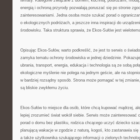
tematy. Kategorie związane z domem, kuchnią, podróżami, modą, 
energią i ochroną przyrody pozwalają poruszać się po stronie zgo
zainteresowaniami. Jedna osoba może szukać porad o ograniczani
o ekologicznych podróżach, a jeszcze inna inspiracji do urządzen
środowisku. Taka struktura sprawia, że Ekos-Sułów jest wielotem
Opisując Ekos-Sułów, warto podkreślić, że jest to serwis o świad
zamyka tematu ochrony środowiska w jednej dziedzinie. Pokazuje,
ubrania, transport, energia, edukacja i technologia są ze sobą po
ekologiczne myślenie nie polega na jednym geście, ale na stopn
w bardziej rozsądny sposób. Strona może pomagać w tej zmianie,
są bliskie zwykłemu życiu.
Ekos-Sułów to miejsce dla osób, które chcą kupować mądrzej, ale
lepiej zrozumieć świat wokół siebie. Serwis może zainteresować 
porad o domu bez plastiku, rodzica chcącego uczyć dziecko szac
planującą wakacje w zgodzie z naturą, kogoś, kto zastanawia się
a także użytkownika szukającego informacji o zielonych technolo