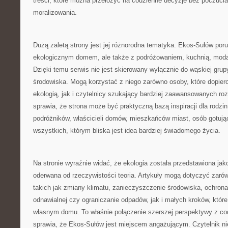
treści, które można przełożyć na codzienne decyzje bez poczucia
moralizowania.
Dużą zaletą strony jest jej różnorodna tematyka. Ekos-Sułów por
ekologicznym domem, ale także z podróżowaniem, kuchnią, modą,
Dzięki temu serwis nie jest skierowany wyłącznie do wąskiej gru
środowiska. Mogą korzystać z niego zarówno osoby, które dopier
ekologią, jak i czytelnicy szukający bardziej zaawansowanych ro
sprawia, że strona może być praktyczną bazą inspiracji dla rodzin
podróżników, właścicieli domów, mieszkańców miast, osób gotują
wszystkich, którym bliska jest idea bardziej świadomego życia.
Na stronie wyraźnie widać, że ekologia została przedstawiona jak
oderwana od rzeczywistości teoria. Artykuły mogą dotyczyć zar
takich jak zmiany klimatu, zanieczyszczenie środowiska, ochrona 
odnawialnej czy ograniczanie odpadów, jak i małych kroków, kt
własnym domu. To właśnie połączenie szerszej perspektywy z co
sprawia, że Ekos-Sułów jest miejscem angażującym. Czytelnik ni