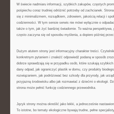
W świecie nadmiaru informacji, szybkich zakupów, częstych promo
pośpiechu coraz trudniej odróżnić potrzeby od zachcianek. Strona
się z minimalizmem, rozsądkiem, zdrowiem, jakością relacji i sp
codzienności. W tym sensie serwis nie mówi wyłącznie o odpadac
także o tym, jak żyć bardziej świadomie. To ważna perspektywa
często zaczyna się od sposobu myślenia, a dopiero później przec
Dużym atutem strony jest informacyjny charakter treści. Czytelnik
konkretnym pytaniem i znaleźć odpowiedź podaną w sposób zrozu
dobrze sprawdzają się w przypadku osób, które szukają szybkich
dany odpad, jak ograniczyć plastik w domu, czy produkty biode
rozwiązaniem, jak podróżować bez szkody dla przyrody, jak urząd
przyjazną środowisku albo jak rozmawiać z dziećmi o ekologii. D
strona może pełnić funkcję codziennego przewodnika.
Język strony można określić jako lekki, a jednocześnie nastawio
To istotne, bo tematy ekologiczne bywają trudne, pełne specjalis