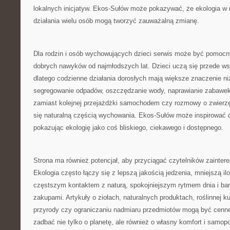
lokalnych inicjatyw. Ekos-Sułów może pokazywać, że ekologia w 
działania wielu osób mogą tworzyć zauważalną zmianę.
Dla rodzin i osób wychowujących dzieci serwis może być pomo
dobrych nawyków od najmłodszych lat. Dzieci uczą się przede w
dlatego codzienne działania dorosłych mają większe znaczenie n
segregowanie odpadów, oszczędzanie wody, naprawianie zabawek
zamiast kolejnej przejażdżki samochodem czy rozmowy o zwierzę
się naturalną częścią wychowania. Ekos-Sułów może inspirować d
pokazując ekologię jako coś bliskiego, ciekawego i dostępnego.
Strona ma również potencjał, aby przyciągać czytelników zainte
Ekologia często łączy się z lepszą jakością jedzenia, mniejszą i
częstszym kontaktem z naturą, spokojniejszym rytmem dnia i ba
zakupami. Artykuły o ziołach, naturalnych produktach, roślinnej ku
przyrody czy ograniczaniu nadmiaru przedmiotów mogą być cenne
zadbać nie tylko o planetę, ale również o własny komfort i samop