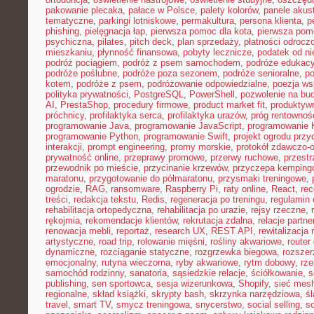
pakowanie plecaka
,
pałace w Polsce
,
palety kolorów
,
panele akus
tematyczne
,
parkingi lotniskowe
,
permakultura
,
persona klienta
,
p
phishing
,
pielęgnacja łap
,
pierwsza pomoc dla kota
,
pierwsza pom
psychiczna
,
pilates
,
pitch deck
,
plan sprzedaży
,
płatności odrocz
mieszkaniu
,
płynność finansowa
,
pobyty lecznicze
,
podatek od n
podróż pociągiem
,
podróż z psem samochodem
,
podróże edukacy
podróże poślubne
,
podróże poza sezonem
,
podróże senioralne
,
po
kotem
,
podróże z psem
,
podróżowanie odpowiedzialne
,
poezja ws
polityka prywatności
,
PostgreSQL
,
PowerShell
,
pozwolenie na bu
AI
,
PrestaShop
,
procedury firmowe
,
product market fit
,
produktyw
próchnicy
,
profilaktyka serca
,
profilaktyka urazów
,
próg rentownoś
programowanie Java
,
programowanie JavaScript
,
programowanie K
programowanie Python
,
programowanie Swift
,
projekt ogrodu pr
interakcji
,
prompt engineering
,
promy morskie
,
protokół zdawczo-o
prywatność online
,
przeprawy promowe
,
przerwy ruchowe
,
przestr
przewodnik po mieście
,
przycinanie krzewów
,
przyczepa kemping
maratonu
,
przygotowanie do półmaratonu
,
przysmaki treningowe
,
ogrodzie
,
RAG
,
ransomware
,
Raspberry Pi
,
raty online
,
React
,
rec
treści
,
redakcja tekstu
,
Redis
,
regeneracja po treningu
,
regulamin 
rehabilitacja ortopedyczna
,
rehabilitacja po urazie
,
rejsy rzeczne
,
rękojmia
,
rekomendacje klientów
,
rekrutacja zdalna
,
relacje partne
renowacja mebli
,
reportaż
,
research UX
,
REST API
,
rewitalizacja 
artystyczne
,
road trip
,
rolowanie mięśni
,
rośliny akwariowe
,
route
dynamiczne
,
rozciąganie statyczne
,
rozgrzewka biegowa
,
rozszer
emocjonalny
,
rutyna wieczorna
,
ryby akwariowe
,
rytm dobowy
,
rze
samochód rodzinny
,
sanatoria
,
sąsiedzkie relacje
,
ściółkowanie
,
s
publishing
,
sen sportowca
,
sesja wizerunkowa
,
Shopify
,
sieć mes
regionalne
,
skład książki
,
skrypty bash
,
skrzynka narzędziowa
,
ś
travel
,
smart TV
,
smycz treningowa
,
snycerstwo
,
social selling
,
so