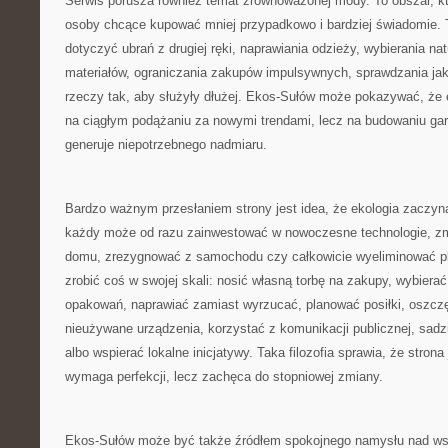
Serwis porusza również temat zrównoważonej mody. To obszar, któ
osoby chcące kupować mniej przypadkowo i bardziej świadomie. 
dotyczyć ubrań z drugiej ręki, naprawiania odzieży, wybierania na
materiałów, ograniczania zakupów impulsywnych, sprawdzania jak
rzeczy tak, aby służyły dłużej. Ekos-Sułów może pokazywać, że 
na ciągłym podążaniu za nowymi trendami, lecz na budowaniu garde
generuje niepotrzebnego nadmiaru.
Bardzo ważnym przesłaniem strony jest idea, że ekologia zaczyn
każdy może od razu zainwestować w nowoczesne technologie, z
domu, zrezygnować z samochodu czy całkowicie wyeliminować pl
zrobić coś w swojej skali: nosić własną torbę na zakupy, wybier
opakowań, naprawiać zamiast wyrzucać, planować posiłki, oszc
nieużywane urządzenia, korzystać z komunikacji publicznej, sadz
albo wspierać lokalne inicjatywy. Taka filozofia sprawia, że strona
wymaga perfekcji, lecz zachęca do stopniowej zmiany.
Ekos-Sułów może być także źródłem spokojnego namysłu nad ws