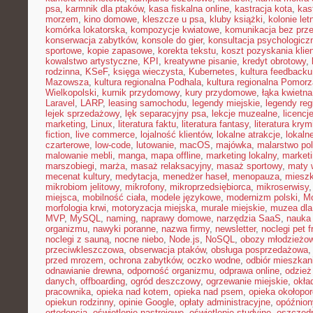
psa
,
karmnik dla ptaków
,
kasa fiskalna online
,
kastracja kota
,
kas
morzem
,
kino domowe
,
kleszcze u psa
,
kluby książki
,
kolonie let
komórka lokatorska
,
kompozycje kwiatowe
,
komunikacja bez prz
konserwacja zabytków
,
konsole do gier
,
konsultacja psychologicz
sportowe
,
kopie zapasowe
,
korekta tekstu
,
koszt pozyskania klie
kowalstwo artystyczne
,
KPI
,
kreatywne pisanie
,
kredyt obrotowy
,
rodzinna
,
KSeF
,
księga wieczysta
,
Kubernetes
,
kultura feedbacku
Mazowsza
,
kultura regionalna Podhala
,
kultura regionalna Pomorz
Wielkopolski
,
kurnik przydomowy
,
kury przydomowe
,
łąka kwietna
Laravel
,
LARP
,
leasing samochodu
,
legendy miejskie
,
legendy reg
lejek sprzedażowy
,
lęk separacyjny psa
,
lekcje muzealne
,
licencj
marketing
,
Linux
,
literatura faktu
,
literatura fantasy
,
literatura krym
fiction
,
live commerce
,
lojalność klientów
,
lokalne atrakcje
,
lokal
czarterowe
,
low-code
,
lutowanie
,
macOS
,
majówka
,
malarstwo pol
malowanie mebli
,
manga
,
mapa offline
,
marketing lokalny
,
marketi
marszobiegi
,
marża
,
masaż relaksacyjny
,
masaż sportowy
,
maty 
mecenat kultury
,
medytacja
,
menedżer haseł
,
menopauza
,
miesz
mikrobiom jelitowy
,
mikrofony
,
mikroprzedsiębiorca
,
mikroserwisy
miejsca
,
mobilność ciała
,
modele językowe
,
modernizm polski
,
M
morfologia krwi
,
motoryzacja miejska
,
murale miejskie
,
muzea dla
MVP
,
MySQL
,
naming
,
naprawy domowe
,
narzędzia SaaS
,
nauka
organizmu
,
nawyki poranne
,
nazwa firmy
,
newsletter
,
noclegi pet f
noclegi z sauną
,
nocne niebo
,
Node.js
,
NoSQL
,
obozy młodzieżo
przeciwkleszczowa
,
obserwacja ptaków
,
obsługa posprzedażowa
przed mrozem
,
ochrona zabytków
,
oczko wodne
,
odbiór mieszkan
odnawianie drewna
,
odporność organizmu
,
odprawa online
,
odzież
danych
,
offboarding
,
ogród deszczowy
,
ogrzewanie miejskie
,
okła
pracownika
,
opieka nad kotem
,
opieka nad psem
,
opieka okołopo
opiekun rodzinny
,
opinie Google
,
opłaty administracyjne
,
opóźnion
ortodoncja
,
oświetlenie nastrojowe
,
oświetlenie studyjne
,
oszczęd