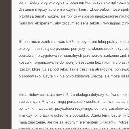
opinii. Dobry blog ekologiczny powinien tłumaczyć skomplikowane
dystansu między autorem a czytelnikiem. Ekos-Sułów może spełni
przybliża tematy ważne, ale robi to w sposób nieprzesadnie nauko
musi być ekspertem, aby zrozumieć sens tekstu i wyciągnąć z nie
Strona może zainteresować także osoby, które lubią praktyczne
ekologii mieszczą się przecież pomysły na własne środki czysto
opakowań, przygotowanie naturalnych przetworów, sadzenie ziół, ro
koszulki, organizowanie domowej przestrzeni bez nadmiaru plastik
rzeczy, które już są pod ręką. Takie treści są atrakcyjne, poniew
o środowisko. Czytelnik nie tylko zdobywa wiedzę, ale może od ra
Ekos-Sułów pokazuje również, że ekologia dotyczy zarówno rodzi
społecznych. Artykuły mogą poruszać kwestie zmian w miastach, 
polityki klimatycznej, przyszłości recyklingu, ochrony zasobów w
firm czy roli prawa w ochronie środowiska. Dzięki temu czytelnik 
mają znaczenie, ale nie są jedynym elementem układanki. Potrze