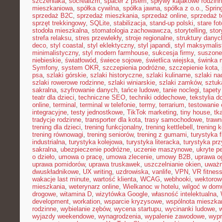
szczeniaka
,
socrealizm
,
spacer z psem
,
spływy kajakowe rodzin
mieszkaniowa
,
spółka cywilna
,
spółka jawna
,
spółka z o.o.
,
Sprin
sprzedaż B2C
,
sprzedaż mieszkania
,
sprzedaż online
,
sprzedaż t
sprzęt trekkingowy
,
SQLite
,
stabilizacja
,
stand-up polski
,
stare fot
stodoła mieszkalna
,
stomatologia zachowawcza
,
storytelling
,
stor
strefa relaksu
,
stres przewlekły
,
stroje regionalne
,
struktury danyc
deco
,
styl coastal
,
styl eklektyczny
,
styl japandi
,
styl maksymalis
minimalistyczny
,
styl modern farmhouse
,
sukcesja firmy
,
suszone
niebieskie
,
światłowód
,
świece sojowe
,
świetlica wiejska
,
świnka 
Symfony
,
system OKR
,
szczepienia podróżne
,
szczepienie kota
,
psa
,
szlaki górskie
,
szlaki historyczne
,
szlaki kulinarne
,
szlaki n
szlaki rowerowe rodzinne
,
szlaki winiarskie
,
szlaki zamków
,
sztuk
sakralna
,
szyfrowanie danych
,
tańce ludowe
,
tanie noclegi
,
tapety
teatr dla dzieci
,
techniczne SEO
,
techniki oddechowe
,
tekstylia 
online
,
terminal
,
terminal w telefonie
,
termy
,
terrarium
,
testowanie
integracyjne
,
testy jednostkowe
,
TikTok marketing
,
tiny house
,
tk
tradycje rodzinne
,
transporter dla kota
,
trasy samochodowe
,
trawn
trening dla dzieci
,
trening funkcjonalny
,
trening kettlebell
,
trening k
trening równowagi
,
trening seniorów
,
trening z gumami
,
turystyka 
industrialna
,
turystyka kolejowa
,
turystyka literacka
,
turystyka prz
sakralna
,
ubezpieczenie podróżne
,
uczenie maszynowe
,
ukryte pe
o dzieło
,
umowa o pracę
,
umowa zlecenie
,
umowy B2B
,
uprawa o
uprawa pomidorów
,
uprawa truskawek
,
uszczelnianie okien
,
uważ
dwuskładnikowe
,
UX writing
,
uzdrowiska
,
vanlife
,
VPN
,
VR fitnes
wakacje last minute
,
wartość klienta
,
WCAG
,
webhooki
,
wektorow
mieszkania
,
weterynarz online
,
Wielkanoc w hotelu
,
wilgoć w dom
drogowe
,
witamina D
,
wizytówka Google
,
własność intelektualna
,
development
,
workation
,
wsparcie kryzysowe
,
wspólnota mieszka
rodzinne
,
wybielanie zębów
,
wycena startupu
,
wycinanki ludowe
,
wyjazdy weekendowe
,
wynagrodzenia
,
wypalenie zawodowe
,
wypr