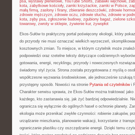
psa
,
wystawy plenerowe
,
YouTube Shorts
,
zabawki węchowe
,
zab
kota
,
zabytkowe kościoły
,
zamki krzyżackie
,
zamki w Polsce
,
za
małą firmą
,
zasłony i firany
,
zbieranie deszczówki
,
zdrowie hormo
zdrowie mężczyzn
,
zdrowie oczu
,
zdrowie słuchu
,
zdrowie w podr
kota
,
zęby psa
,
zgłoszenie budowy
,
zgubiony bagaż
,
zielone szko
towarowy
,
zwroty w sklepie
,
żywienie kur
,
żywopłot
Ekos-Sułów to praktyczny portal poświęcony ekologii, który poka
do przyrody nie musi oznaczać wielkich wyrzeczeń, skomplikowan
kosztownych zmian. To miejsce, w którym czytelnik może znaleź
podpowiedzi oraz rzetelne teksty dotyczące codziennych wyboró
gotowania, energii, recyklingu, przyrody i nowoczesnych rozwiąza
świadomy styl życia. Strona została przygotowana z myślą o oso
współczesne wyzwania środowiskowe, ale jednocześnie szukają t
przystępny sposób. Nowości na stronie
Pytania od czytelników
i 
Charakter serwisu sprawia, że Ekos-Sułów można traktować jako 
każdego, kto zastanawia się, jak żyć bardziej odpowiedzialnie. Nie 
ogranicza się wyłącznie do ogólnych haseł o ochronie planety. Za
ekologia może przenikać zwykłe czynności: robienie zakupów, pr
urządzanie mieszkania, planowanie wakacji, korzystanie z transpo
ograniczanie plastiku czy oszczędzanie energii. Dzięki temu czyt