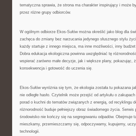
tematyczna sprawia, że strona ma charakter inspirujący i może b
przez różne grupy odbiorców.
W ogólnym odbiorze Ekos-Sułów można określić jako blog dla św
zachęca do zmiany bez narzucania jedynego słusznego stylu życ
każdy startuje z innego miejsca, ma inne możliwości, inny budżet
Dobra edukacja ekologiczna powinna uwzględniać tę różnorodnoś
wspierać zarówno małe decyzje, jak i większe plany, pokazując, że
konsekwencja i gotowość do uczenia się.
Ekos-Sułów wyróżnia się tym, że ekologia została tu pokazana ja
nie odległe hasło. Czytelnik może przejść od artykułu o zakupach
porad o kuchni do tematów związanych z energią, od recyklingu d
różnorodność buduje pełniejszy obraz świadomego życia. Serwis 
środowisko nie kończy się na segregowaniu odpadów. Obejmuje ta
mieszkamy, przemieszczamy się, odpoczywamy, kupujemy, uczym
technologii.