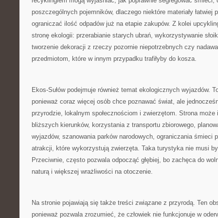
recyklingiem mogą wyjaśniać, jak poprawnie segregować śmieci, 
poszczególnych pojemników, dlaczego niektóre materiały łatwiej p
ograniczać ilość odpadów już na etapie zakupów. Z kolei upcyklin
stronę ekologii: przerabianie starych ubrań, wykorzystywanie słoi
tworzenie dekoracji z rzeczy pozornie niepotrzebnych czy nadawa
przedmiotom, które w innym przypadku trafiłyby do kosza.
Ekos-Sułów podejmuje również temat ekologicznych wyjazdów. To
ponieważ coraz więcej osób chce poznawać świat, ale jednocześn
przyrodzie, lokalnym społecznościom i zwierzętom. Strona może 
bliższych kierunków, korzystania z transportu zbiorowego, planow
wyjazdów, szanowania parków narodowych, ograniczania śmieci p
atrakcji, które wykorzystują zwierzęta. Taka turystyka nie musi b
Przeciwnie, często pozwala odpocząć głębiej, bo zachęca do wol
naturą i większej wrażliwości na otoczenie.
Na stronie pojawiają się także treści związane z przyrodą. Ten ob
ponieważ pozwala zrozumieć, że człowiek nie funkcjonuje w oderw