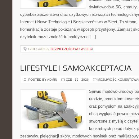
światłowodów, 5G, chmury, 
cyberbezpieczeństwa oraz użytkowych rozwiązań technologicznyc
Internet i Nowe Technologie i Bezpieczeństwo w Sieci. To stron
komunikacja zostaje pokazana w sposób przystępny. Zamiast sk
czytelnik może znaleźć tu praktyczne […]
CATEGORIES:
BEZPIECZEŃSTWO W SIECI
LIFESTYLE I SAMOAKCEPTACJA
POSTED BY ADMIN
CZE - 16 - 2026
MOŻLIWOŚĆ KOMENTOWA
Serwis modowo-urodowy poś
urodzie, produktom kosmet
oraz pomysłom na atrakcyjn
chcą wyglądać pewnie nieza
stworzone z myślą o czytel
konkretnych porad dotycz
zestawów, pielęgnacji skóry, modowych nowinek oraz makijażowyc