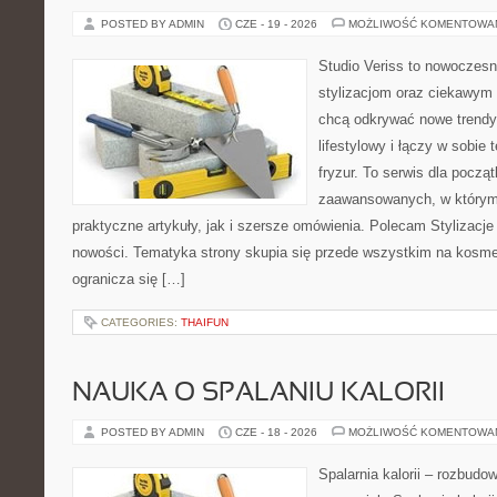
POSTED BY ADMIN
CZE - 19 - 2026
MOŻLIWOŚĆ KOMENTOWA
Studio Veriss to nowoczes
stylizacjom oraz ciekawym
chcą odkrywać nowe trendy
lifestylowy i łączy w sobie
fryzur. To serwis dla począt
zaawansowanych, w którym
praktyczne artykuły, jak i szersze omówienia. Polecam Stylizacje
nowości. Tematyka strony skupia się przede wszystkim na kosme
ogranicza się […]
CATEGORIES:
THAIFUN
NAUKA O SPALANIU KALORII
POSTED BY ADMIN
CZE - 18 - 2026
MOŻLIWOŚĆ KOMENTOWA
Spalarnia kalorii – rozbudo