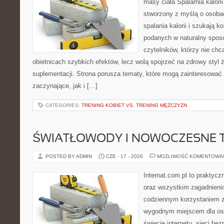
masy ciała Spalarnia kalorii
stworzony z myślą o osoba
spalania kalorii i szukają k
podanych w naturalny sposó
czytelników, którzy nie chc
obietnicach szybkich efektów, lecz wolą spojrzeć na zdrowy styl 
suplementacji. Strona porusza tematy, które mogą zainteresować
zaczynające, jak i […]
CATEGORIES:
TRENING KOBIET VS. TRENING MĘŻCZYZN
ŚWIATŁOWODY I NOWOCZESNE 
POSTED BY ADMIN
CZE - 17 - 2026
MOŻLIWOŚĆ KOMENTOWA
Internat.com.pl to praktycz
oraz wszystkim zagadnienio
codziennym korzystaniem z
wygodnym miejscem dla os
świecie internetu, sieci b