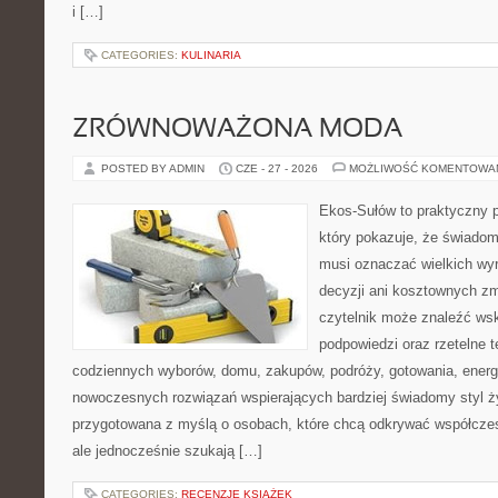
i […]
CATEGORIES:
KULINARIA
ZRÓWNOWAŻONA MODA
POSTED BY ADMIN
CZE - 27 - 2026
MOŻLIWOŚĆ KOMENTOWA
Ekos-Sułów to praktyczny p
który pokazuje, że świadom
musi oznaczać wielkich wy
decyzji ani kosztownych zm
czytelnik może znaleźć ws
podpowiedzi oraz rzetelne 
codziennych wyborów, domu, zakupów, podróży, gotowania, energii
nowoczesnych rozwiązań wspierających bardziej świadomy styl ży
przygotowana z myślą o osobach, które chcą odkrywać współcz
ale jednocześnie szukają […]
CATEGORIES:
RECENZJE KSIĄŻEK