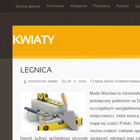
Archiwum
Kategorie
Polecamy
Ryzyko
Strona główna
Sp
KWIATY
LEGNICA
POSTED BY ADMIN
LIP - 2 - 2026
MOŻLIWOŚĆ KOMENTOWAN
Moda Wrocław to różnorodn
poświęcony podróżom na D
szczególnym uwzględnieni
miejscowości, które tworzą
mapę tej części Polski. St
można znaleźć ciekawe opi
historii, kultury, architektury, przyrody, wydarzeń, rekreacji oraz