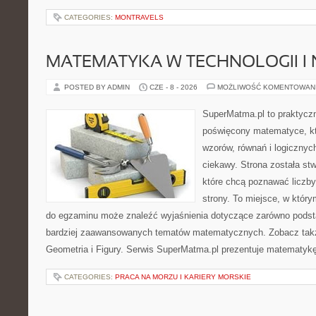
CATEGORIES:
MONTRAVELS
MATEMATYKA W TECHNOLOGII I
POSTED BY ADMIN
CZE - 8 - 2026
MOŻLIWOŚĆ KOMENTOWAN
SuperMatma.pl to praktyczn
poświęcony matematyce, któ
wzorów, równań i logicznyc
ciekawy. Strona została st
które chcą poznawać liczby 
strony. To miejsce, w któr
do egzaminu może znaleźć wyjaśnienia dotyczące zarówno podst
bardziej zaawansowanych tematów matematycznych. Zobacz tak
Geometria i Figury. Serwis SuperMatma.pl prezentuje matematykę
CATEGORIES:
PRACA NA MORZU I KARIERY MORSKIE