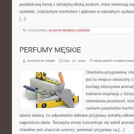
poradnikową formę z tematyką bliską osobom, które interesują si
sylwetek, codziennym komfortem i pięknem w naturalnym wydaniu
[…]
CATEGORIES:
KLASYKI WSZECH CZASÓW
PERFUMY MĘSKIE
POSTED BY ADMIN
CZE - 13 - 2026
MOŻLIWOŚĆ KOMENTOWA
Orientalno-przyprawowy char
jest to miejsce stworzony 
kochają intensywne aromaty
kulinarne inspiracje z różny
internetowa przestrzeń, kt
zarówno pasjonatów kuchni ś
dawna wiedzą, że odpowiednio dobrane przyprawy potrafią całkow
najprostsze danie. Tematyka strony koncentruje się wokół aromat
charakter jest znacznie szerszy, ponieważ przyprawy są […]