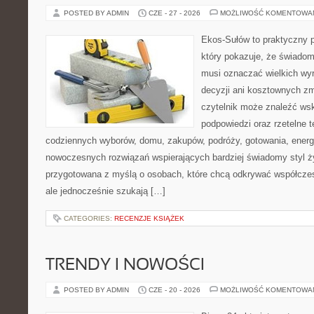
POSTED BY ADMIN
CZE - 27 - 2026
MOŻLIWOŚĆ KOMENTOWA
Ekos-Sułów to praktyczny p
który pokazuje, że świadom
musi oznaczać wielkich wy
decyzji ani kosztownych zm
czytelnik może znaleźć ws
podpowiedzi oraz rzetelne 
codziennych wyborów, domu, zakupów, podróży, gotowania, energii
nowoczesnych rozwiązań wspierających bardziej świadomy styl ży
przygotowana z myślą o osobach, które chcą odkrywać współcz
ale jednocześnie szukają […]
CATEGORIES:
RECENZJE KSIĄŻEK
TRENDY I NOWOŚCI
POSTED BY ADMIN
CZE - 20 - 2026
MOŻLIWOŚĆ KOMENTOWA