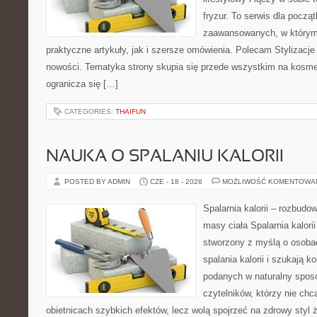
fryzur. To serwis dla począt
zaawansowanych, w którym
praktyczne artykuły, jak i szersze omówienia. Polecam Stylizacje
nowości. Tematyka strony skupia się przede wszystkim na kosme
ogranicza się […]
CATEGORIES:
THAIFUN
NAUKA O SPALANIU KALORII
POSTED BY ADMIN
CZE - 18 - 2026
MOŻLIWOŚĆ KOMENTOWA
Spalarnia kalorii – rozbudo
masy ciała Spalarnia kalorii
stworzony z myślą o osoba
spalania kalorii i szukają k
podanych w naturalny sposó
czytelników, którzy nie chc
obietnicach szybkich efektów, lecz wolą spojrzeć na zdrowy styl 