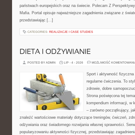
państwach europejskich oraz na świecie. Polecam Z Perspektywy 
Mafia. Portal opisuje najważniejsze zagadnienia związane z świ
przedstawiając […]
CATEGORIES:
REALIZACJE I CASE STUDIES
DIETA I ODŻYWIANIE
POSTED BY ADMIN
LIP - 4 - 2026
MOŻLIWOŚĆ KOMENTOWAN
Sport i aktywność fizyczna 
regularne ćwiczenia. To sty
zdrowie, dobre samopoczuci
Strona poświęcona tej tem
kompendium informacji, w k
– zarówno początkujący, j
znaleźć wartościowe materiały dotyczące treningów, ćwiczeń, zdr
odżywiania oraz świadomego rozwijania własnej sprawności. Serwi
popularyzowaniu aktywności fizycznej, przedstawiając zagadnien