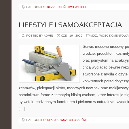
CATEGORIES:
BEZPIECZEŃSTWO W SIECI
LIFESTYLE I SAMOAKCEPTACJA
POSTED BY ADMIN
CZE - 16 - 2026
MOŻLIWOŚĆ KOMENTOWA
Serwis modowo-urodowy poś
urodzie, produktom kosmet
oraz pomysłom na atrakcyjn
chcą wyglądać pewnie nieza
stworzone z myślą o czytel
konkretnych porad dotycz
zestawów, pielęgnacji skóry, modowych nowinek oraz makijażowyc
poradnikową formę z tematyką bliską osobom, które interesują si
sylwetek, codziennym komfortem i pięknem w naturalnym wydaniu
[…]
CATEGORIES:
KLASYKI WSZECH CZASÓW