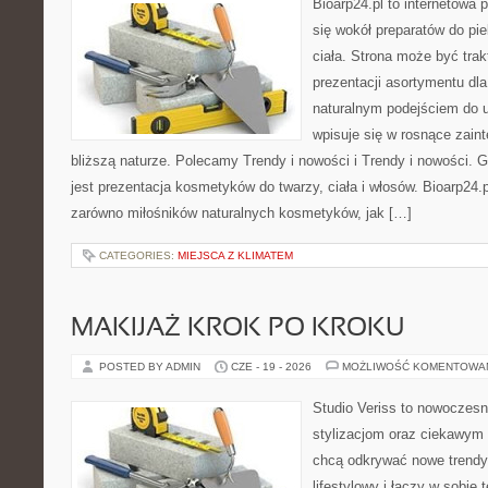
Bioarp24.pl to internetowa 
się wokół preparatów do pie
ciała. Strona może być tra
prezentacji asortymentu dla 
naturalnym podejściem do ur
wpisuje się w rosnące zain
bliższą naturze. Polecamy Trendy i nowości i Trendy i nowości
jest prezentacja kosmetyków do twarzy, ciała i włosów. Bioarp24
zarówno miłośników naturalnych kosmetyków, jak […]
CATEGORIES:
MIEJSCA Z KLIMATEM
MAKIJAŻ KROK PO KROKU
POSTED BY ADMIN
CZE - 19 - 2026
MOŻLIWOŚĆ KOMENTOWA
Studio Veriss to nowoczes
stylizacjom oraz ciekawym
chcą odkrywać nowe trendy
lifestylowy i łączy w sobie