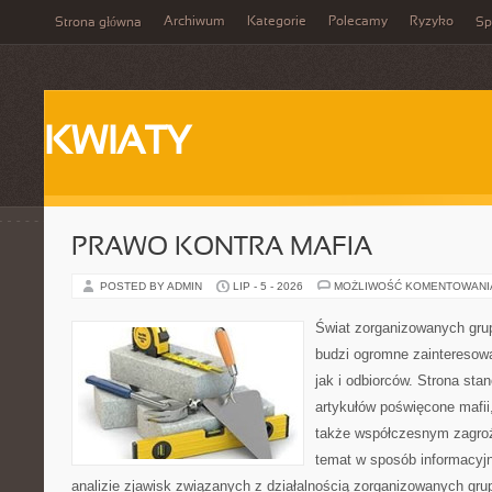
Archiwum
Kategorie
Polecamy
Ryzyko
Strona główna
Sp
KWIATY
PRAWO KONTRA MAFIA
POSTED BY ADMIN
LIP - 5 - 2026
MOŻLIWOŚĆ KOMENTOWAN
Świat zorganizowanych grup
budzi ogromne zainteresowa
jak i odbiorców. Strona st
artykułów poświęcone mafii, 
także współczesnym zagroż
temat w sposób informacyjn
analizie zjawisk związanych z działalnością zorganizowanych gr