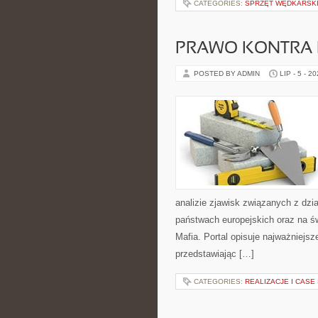
CATEGORIES:
SPRZĘT WĘDKARSK
PRAWO KONTRA 
POSTED BY ADMIN
LIP - 5 - 2
analizie zjawisk związanych z dzi
państwach europejskich oraz na ś
Mafia. Portal opisuje najważniej
przedstawiając […]
CATEGORIES:
REALIZACJE I CASE