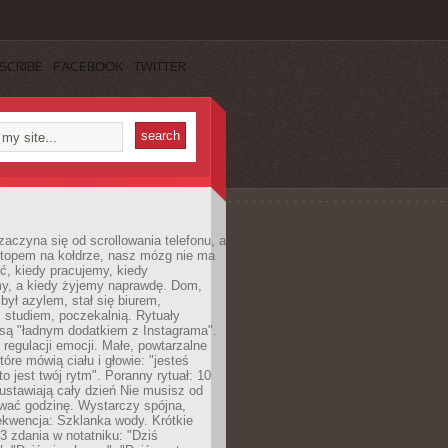
SCRIBE
FACEBOOK
TWITTER
zaczyna się od scrollowania telefonu, a
ptopem na kołdrze, nasz mózg nie ma
ć, kiedy pracujemy, kiedy
, a kiedy żyjemy naprawdę. Dom,
 był azylem, stał się biurem,
studiem, poczekalnią. Rytuały
są "ładnym dodatkiem z Instagrama".
 regulacji emocji. Małe, powtarzalne
tóre mówią ciału i głowie: "jesteś
to jest twój rytm". Poranny rytuał: 10
 ustawiają cały dzień Nie musisz od
wać godzinę. Wystarczy spójna,
kwencja: Szklanka wody. Krótkie
 3 zdania w notatniku: "Dziś