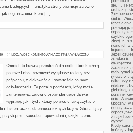
potrzebuję...
się...". Tel
czenia Budujących. Tematyka strony obejmuje zarówno
drobiazgi, k
ak i ograniczenia, które […]
Zamiast rea
siebie. Wiec
rozdzielenie
przewijając 
odpoczynkiem
szybkie ogarn
zlew). 5 min
nosić ich w 
kojącego – h
Jeżeli czuje
TUNEZJA
026
MOŻLIWOŚĆ KOMENTOWANIA
ZOSTAŁA WYŁĄCZONA
że właśnie t
wewnętrzne: 
Cherrish to barwna przestrzeń dla osób, które kochają
zaczniesz z
mały rytuał 
podróże i chcą poznawać wyjątkowe regiony bez
rytuały w ci
pośpiechu, z ciekawością i otwartością na nowe
tylko przy c
relaksem, k
doświadczenia. To portal o podróżach, który może
głębokiej, k
zainteresować zarówno osoby planujące daleką
porannej kaw
dnia. W świe
wyprawę, jak i tych, którzy po prostu lubią czytać o
uboczny: wię
rytuały uczą
hni, historii oraz codzienności różnych krajów. Strona łączy
odpoczynek.
m, przystępnym sposobem opowiadania, dzięki czemu
z najzdrows
wysłać.
Kiedy dzień 
kończy z la