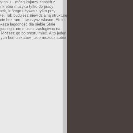
zytaniu – mózg kojarzy zapach z
onkretna muzyka tylko do pracy
ubek, którego używasz tylko przy
ie. Tak budujesz niewidzialną strukturę
cie bez ram – tworzysz własne. Efekt
ksza łagodność dla siebie Stałe
 jednego: nie musisz zasługiwać na
 Możesz go po prostu mieć. A to jeden
zych komunikatów, jakie możesz sobie