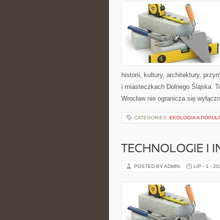
historii, kultury, architektury, pr
i miasteczkach Dolnego Śląska. To
Wrocław nie ogranicza się wyłączni
CATEGORIES:
EKOLOGIA A POPUL
TECHNOLOGIE I 
POSTED BY ADMIN
LIP - 1 - 2