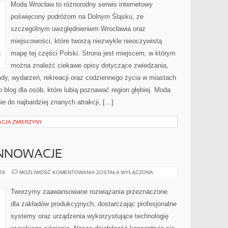
Moda Wrocław to różnorodny serwis internetowy
poświęcony podróżom na Dolnym Śląsku, ze
szczególnym uwzględnieniem Wrocławia oraz
miejscowości, które tworzą niezwykle nieoczywistą
mapę tej części Polski. Strona jest miejscem, w którym
można znaleźć ciekawe opisy dotyczące zwiedzania,
zyrody, wydarzeń, rekreacji oraz codziennego życia w miastach
 blog dla osób, które lubią poznawać region głębiej. Moda
e do najbardziej znanych atrakcji, […]
ACJA ZWIERZYNY
INNOWACJE
TECHNOLOGIE
026
MOŻLIWOŚĆ KOMENTOWANIA
ZOSTAŁA WYŁĄCZONA
I
INNOWACJE
Tworzymy zaawansowane rozwiązania przeznaczone
dla zakładów produkcyjnych, dostarczając profesjonalne
systemy oraz urządzenia wykorzystujące technologię