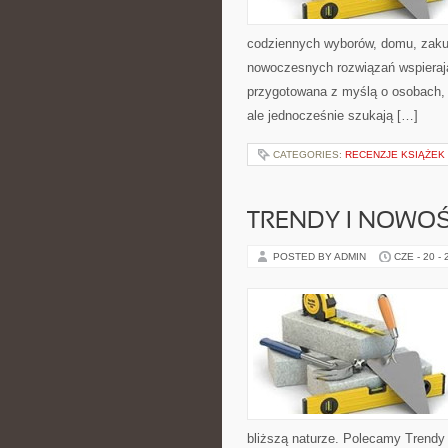
codziennych wyborów, domu, zakupó
nowoczesnych rozwiązań wspierają
przygotowana z myślą o osobach,
ale jednocześnie szukają […]
CATEGORIES:
RECENZJE KSIĄŻEK
TRENDY I NOWOŚ
POSTED BY ADMIN
CZE - 20 -
bliższą naturze. Polecamy Trendy