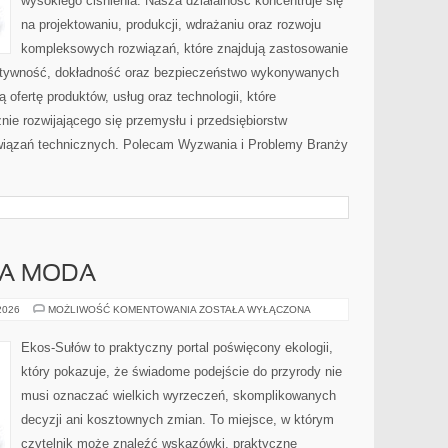
wysokiego ciśnienia. Nasza działalność koncentruje się
na projektowaniu, produkcji, wdrażaniu oraz rozwoju
kompleksowych rozwiązań, które znajdują zastosowanie
ektywność, dokładność oraz bezpieczeństwo wykonywanych
 ofertę produktów, usług oraz technologii, które
ie rozwijającego się przemysłu i przedsiębiorstw
iązań technicznych. Polecam Wyzwania i Problemy Branży
A MODA
ZRÓWNOWAŻONA
 2026
MOŻLIWOŚĆ KOMENTOWANIA
ZOSTAŁA WYŁĄCZONA
MODA
Ekos-Sułów to praktyczny portal poświęcony ekologii,
który pokazuje, że świadome podejście do przyrody nie
musi oznaczać wielkich wyrzeczeń, skomplikowanych
decyzji ani kosztownych zmian. To miejsce, w którym
czytelnik może znaleźć wskazówki, praktyczne