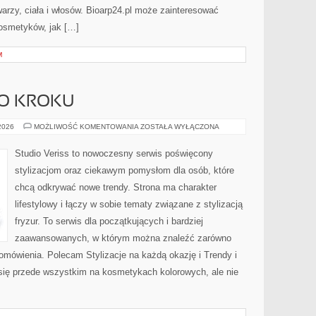
arzy, ciała i włosów. Bioarp24.pl może zainteresować
osmetyków, jak […]
M
PO KROKU
MAKIJAŻ
 2026
MOŻLIWOŚĆ KOMENTOWANIA
ZOSTAŁA WYŁĄCZONA
KROK
PO
KROKU
Studio Veriss to nowoczesny serwis poświęcony
stylizacjom oraz ciekawym pomysłom dla osób, które
chcą odkrywać nowe trendy. Strona ma charakter
lifestylowy i łączy w sobie tematy związane z stylizacją
fryzur. To serwis dla początkujących i bardziej
zaawansowanych, w którym można znaleźć zarówno
 omówienia. Polecam Stylizacje na każdą okazję i Trendy i
się przede wszystkim na kosmetykach kolorowych, ale nie