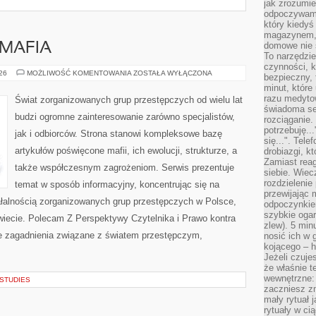
jak zrozumie
I
odpoczywamy
który kiedyś
magazynem, 
domowe nie 
MAFIA
To narzędzie
czynności, k
PRAWO
026
MOŻLIWOŚĆ KOMENTOWANIA
ZOSTAŁA WYŁĄCZONA
bezpieczny, 
KONTRA
minut, które
MAFIA
razu medyto
Świat zorganizowanych grup przestępczych od wielu lat
świadoma se
budzi ogromne zainteresowanie zarówno specjalistów,
rozciąganie.
potrzebuję...
jak i odbiorców. Strona stanowi kompleksowe bazę
się...". Tel
artykułów poświęcone mafii, ich ewolucji, strukturze, a
drobiazgi, k
Zamiast rea
także współczesnym zagrożeniom. Serwis prezentuje
siebie. Wiec
rozdzielenie
temat w sposób informacyjny, koncentrując się na
przewijając 
ałalnością zorganizowanych grup przestępczych w Polsce,
odpoczynkiem
szybkie ogarn
wiecie. Polecam Z Perspektywy Czytelnika i Prawo kontra
zlew). 5 min
sze zagadnienia związane z światem przestępczym,
nosić ich w 
kojącego – h
Jeżeli czuje
że właśnie t
wewnętrzne: 
 STUDIES
zaczniesz z
mały rytuał 
rytuały w ci