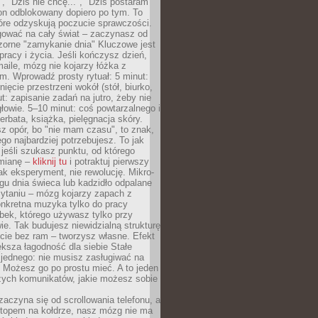
", "Dziś nie chcę...", "Dziś postaram
efon odblokowany dopiero po tym. To
tóre odzyskują poczucie sprawczości.
gować na cały świat – zaczynasz od
zorne "zamykanie dnia" Kluczowe jest
 pracy i życia. Jeśli kończysz dzień,
maile, mózg nie kojarzy łóżka z
. Wprowadź prosty rytuał: 5 minut:
ięcie przestrzeni wokół (stół, biurko,
ut: zapisanie zadań na jutro, żeby nie
głowie. 5–10 minut: coś powtarzalnego i
erbata, książka, pielęgnacja skóry.
sz opór, bo "nie mam czasu", to znak,
ego najbardziej potrzebujesz. To jak
jeśli szukasz punktu, od którego
mianę –
kliknij tu
i potraktuj pierwszy
jak eksperyment, nie rewolucję. Mikro-
ągu dnia świeca lub kadzidło odpalane
zytaniu – mózg kojarzy zapach z
onkretna muzyka tylko do pracy
ubek, którego używasz tylko przy
ie. Tak budujesz niewidzialną strukturę
cie bez ram – tworzysz własne. Efekt
ksza łagodność dla siebie Stałe
 jednego: nie musisz zasługiwać na
 Możesz go po prostu mieć. A to jeden
zych komunikatów, jakie możesz sobie
zaczyna się od scrollowania telefonu, a
ptopem na kołdrze, nasz mózg nie ma