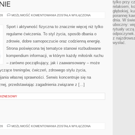
tylko przy c
NIE
relaksem, k
głębokiej, k
DIETA
porannej kaw
026
MOŻLIWOŚĆ KOMENTOWANIA
ZOSTAŁA WYŁĄCZONA
I
dnia. W świe
ODŻYWIANIE
uboczny: wię
Sport i aktywność fizyczna to znacznie więcej niż tylko
rytuały uczą
odpoczynek.
regularne ćwiczenia. To styl życia, sposób dbania o
z najzdrows
zdrowie, dobre samopoczucie oraz codzienną energię.
wysłać.
Strona poświęcona tej tematyce stanowi rozbudowane
kompendium informacji, w którym każdy miłośnik ruchu
– zarówno początkujący, jak i zaawansowany – może
yczące treningów, ćwiczeń, zdrowego stylu życia,
ania własnej sprawności. Serwis koncentruje się na
znej, przedstawiając zagadnienia związane z […]
 BIZNESOWY
LEGNICA
026
MOŻLIWOŚĆ KOMENTOWANIA
ZOSTAŁA WYŁĄCZONA