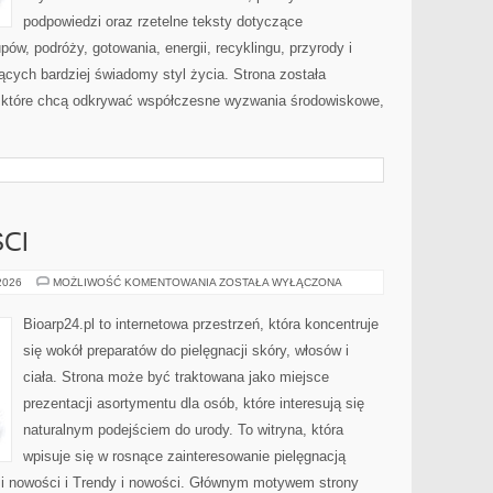
podpowiedzi oraz rzetelne teksty dotyczące
w, podróży, gotowania, energii, recyklingu, przyrody i
cych bardziej świadomy styl życia. Strona została
 które chcą odkrywać współczesne wyzwania środowiskowe,
CI
TRENDY
 2026
MOŻLIWOŚĆ KOMENTOWANIA
ZOSTAŁA WYŁĄCZONA
I
NOWOŚCI
Bioarp24.pl to internetowa przestrzeń, która koncentruje
się wokół preparatów do pielęgnacji skóry, włosów i
ciała. Strona może być traktowana jako miejsce
prezentacji asortymentu dla osób, które interesują się
naturalnym podejściem do urody. To witryna, która
wpisuje się w rosnące zainteresowanie pielęgnacją
 i nowości i Trendy i nowości. Głównym motywem strony