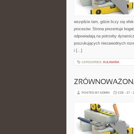
wszędzie tam, gdzie liczy się ef
procesów. Strona prezentuje bogatą
odpowiadają na potrzeby dynamiczn
poszukujących niezawodnych rozw
i […]
CATEGORIES:
KULINARIA
ZRÓWNOWAŻON
POSTED BY ADMIN
CZE - 27 -