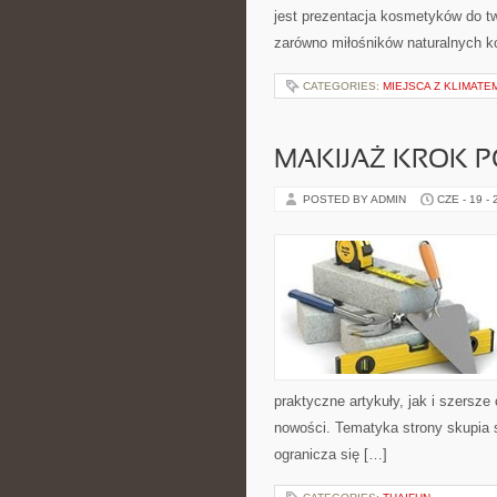
jest prezentacja kosmetyków do tw
zarówno miłośników naturalnych k
CATEGORIES:
MIEJSCA Z KLIMATE
MAKIJAŻ KROK 
POSTED BY ADMIN
CZE - 19 -
praktyczne artykuły, jak i szersze
nowości. Tematyka strony skupia 
ogranicza się […]