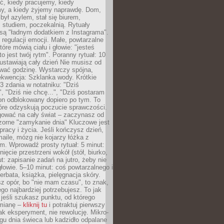
ć, kiedy pracujemy, kiedy
, a kiedy żyjemy naprawdę. Dom,
 był azylem, stał się biurem,
studiem, poczekalnią. Rytuały
są "ładnym dodatkiem z Instagrama".
 regulacji emocji. Małe, powtarzalne
tóre mówią ciału i głowie: "jesteś
to jest twój rytm". Poranny rytuał: 10
 ustawiają cały dzień Nie musisz od
wać godzinę. Wystarczy spójna,
kwencja: Szklanka wody. Krótkie
 3 zdania w notatniku: "Dziś
", "Dziś nie chcę...", "Dziś postaram
efon odblokowany dopiero po tym. To
tóre odzyskują poczucie sprawczości.
gować na cały świat – zaczynasz od
zorne "zamykanie dnia" Kluczowe jest
 pracy i życia. Jeśli kończysz dzień,
maile, mózg nie kojarzy łóżka z
. Wprowadź prosty rytuał: 5 minut:
ięcie przestrzeni wokół (stół, biurko,
ut: zapisanie zadań na jutro, żeby nie
głowie. 5–10 minut: coś powtarzalnego i
erbata, książka, pielęgnacja skóry.
sz opór, bo "nie mam czasu", to znak,
ego najbardziej potrzebujesz. To jak
jeśli szukasz punktu, od którego
mianę –
kliknij tu
i potraktuj pierwszy
jak eksperyment, nie rewolucję. Mikro-
ągu dnia świeca lub kadzidło odpalane