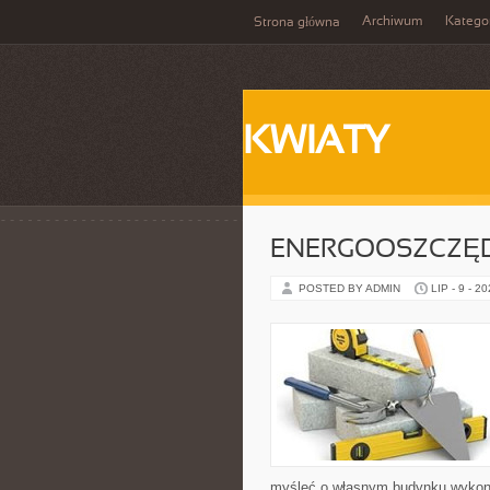
Archiwum
Katego
Strona główna
KWIATY
ENERGOOSZCZĘD
POSTED BY ADMIN
LIP - 9 - 2
myśleć o własnym budynku wykon