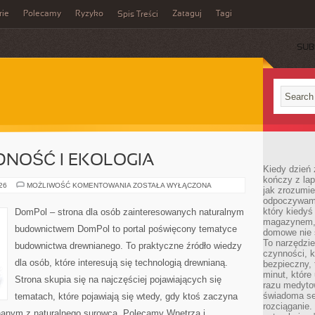
rie
Polecamy
Ryzyko
Zataguj
Tagi
Spis Treści
SUB
NOŚĆ I EKOLOGIA
Kiedy dzień 
kończy z la
ENERGOOSZCZĘDNOŚĆ
026
MOŻLIWOŚĆ KOMENTOWANIA
ZOSTAŁA WYŁĄCZONA
jak zrozumie
I
odpoczywamy
EKOLOGIA
który kiedyś
DomPol – strona dla osób zainteresowanych naturalnym
magazynem, 
budownictwem DomPol to portal poświęcony tematyce
domowe nie 
To narzędzie
budownictwa drewnianego. To praktyczne źródło wiedzy
czynności, k
dla osób, które interesują się technologią drewnianą.
bezpieczny, 
minut, które
Strona skupia się na najczęściej pojawiających się
razu medyto
świadoma se
tematach, które pojawiają się wtedy, gdy ktoś zaczyna
rozciąganie.
anym z naturalnego surowca. Polecamy Wnętrza i