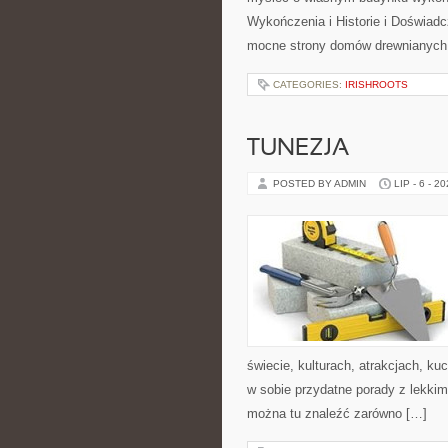
Wykończenia i Historie i Doświad
mocne strony domów drewnianych, j
CATEGORIES:
IRISHROOTS
TUNEZJA
POSTED BY ADMIN
LIP - 6 - 2
świecie, kulturach, atrakcjach, kuc
w sobie przydatne porady z lekki
można tu znaleźć zarówno […]