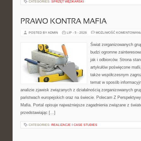
CATEGORIES:
SPRZĘT WĘDKARSKI
PRAWO KONTRA MAFIA
POSTED BY ADMIN
LIP - 5 - 2026
MOŻLIWOŚĆ KOMENTOWAN
Świat zorganizowanych grup
budzi ogromne zainteresowa
jak i odbiorców. Strona st
artykułów poświęcone mafii, 
także współczesnym zagroż
temat w sposób informacyjn
analizie zjawisk związanych z działalnością zorganizowanych gr
państwach europejskich oraz na świecie. Polecam Z Perspektywy 
Mafia. Portal opisuje najważniejsze zagadnienia związane z świ
przedstawiając […]
CATEGORIES:
REALIZACJE I CASE STUDIES