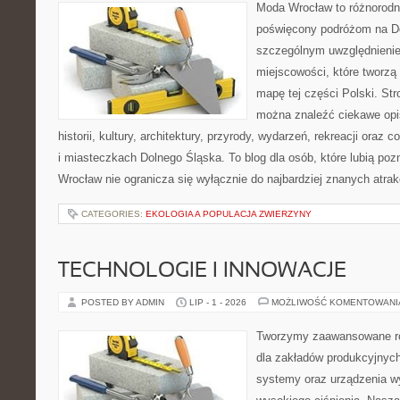
Moda Wrocław to różnorodn
poświęcony podróżom na D
szczególnym uwzględnieni
miejscowości, które tworzą
mapę tej części Polski. St
można znaleźć ciekawe opi
historii, kultury, architektury, przyrody, wydarzeń, rekreacji oraz
i miasteczkach Dolnego Śląska. To blog dla osób, które lubią poz
Wrocław nie ogranicza się wyłącznie do najbardziej znanych atrakc
CATEGORIES:
EKOLOGIA A POPULACJA ZWIERZYNY
TECHNOLOGIE I INNOWACJE
POSTED BY ADMIN
LIP - 1 - 2026
MOŻLIWOŚĆ KOMENTOWAN
Tworzymy zaawansowane ro
dla zakładów produkcyjnych
systemy oraz urządzenia w