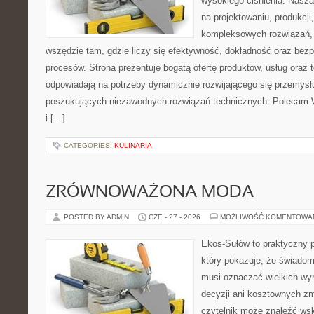
wysokiego ciśnienia. Nasza 
na projektowaniu, produkcji
kompleksowych rozwiązań, 
wszędzie tam, gdzie liczy się efektywność, dokładność oraz b
procesów. Strona prezentuje bogatą ofertę produktów, usług oraz t
odpowiadają na potrzeby dynamicznie rozwijającego się przemysłu
poszukujących niezawodnych rozwiązań technicznych. Polecam 
i […]
CATEGORIES:
KULINARIA
ZRÓWNOWAŻONA MODA
POSTED BY ADMIN
CZE - 27 - 2026
MOŻLIWOŚĆ KOMENTOWA
Ekos-Sułów to praktyczny p
który pokazuje, że świadom
musi oznaczać wielkich wy
decyzji ani kosztownych zm
czytelnik może znaleźć ws