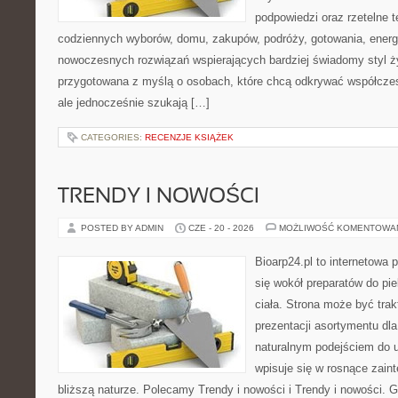
podpowiedzi oraz rzetelne 
codziennych wyborów, domu, zakupów, podróży, gotowania, energii
nowoczesnych rozwiązań wspierających bardziej świadomy styl ży
przygotowana z myślą o osobach, które chcą odkrywać współcz
ale jednocześnie szukają […]
CATEGORIES:
RECENZJE KSIĄŻEK
TRENDY I NOWOŚCI
POSTED BY ADMIN
CZE - 20 - 2026
MOŻLIWOŚĆ KOMENTOWA
Bioarp24.pl to internetowa 
się wokół preparatów do pie
ciała. Strona może być tra
prezentacji asortymentu dla 
naturalnym podejściem do ur
wpisuje się w rosnące zain
bliższą naturze. Polecamy Trendy i nowości i Trendy i nowości