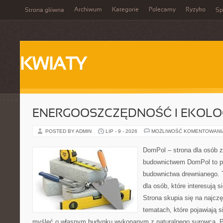
Archiwum
Kategorie
Polecamy
Ryzyko
Strona główna
Sp
KWIATY
ENERGOOSZCZĘDNOŚĆ I EKOLO
POSTED BY ADMIN
LIP - 9 - 2026
MOŻLIWOŚĆ KOMENTOWAN
DomPol – strona dla osób 
budownictwem DomPol to p
budownictwa drewnianego. 
dla osób, które interesują s
Strona skupia się na najczę
tematach, które pojawiają 
myśleć o własnym budynku wykonanym z naturalnego surowca. P