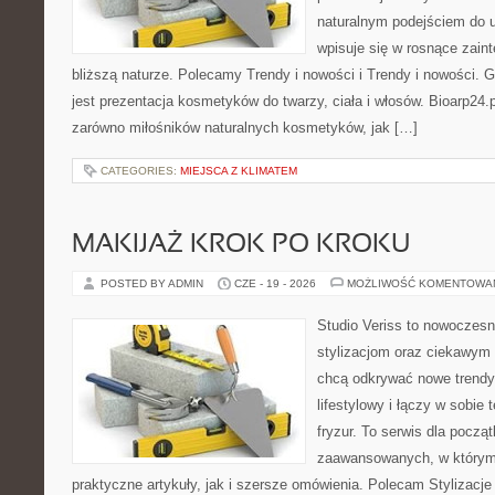
naturalnym podejściem do ur
wpisuje się w rosnące zain
bliższą naturze. Polecamy Trendy i nowości i Trendy i nowości
jest prezentacja kosmetyków do twarzy, ciała i włosów. Bioarp24
zarówno miłośników naturalnych kosmetyków, jak […]
CATEGORIES:
MIEJSCA Z KLIMATEM
MAKIJAŻ KROK PO KROKU
POSTED BY ADMIN
CZE - 19 - 2026
MOŻLIWOŚĆ KOMENTOWA
Studio Veriss to nowoczes
stylizacjom oraz ciekawym
chcą odkrywać nowe trendy
lifestylowy i łączy w sobie
fryzur. To serwis dla począt
zaawansowanych, w którym
praktyczne artykuły, jak i szersze omówienia. Polecam Stylizacje