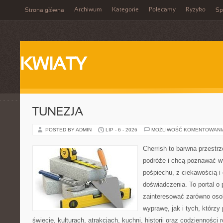
Archiwum
Kategorie
Polecamy
Ryzyko
Strona główna
Sp
KWIATY
TUNEZJA
POSTED BY ADMIN
LIP - 6 - 2026
MOŻLIWOŚĆ KOMENTOWAN
Cherrish to barwna przestrz
podróże i chcą poznawać w
pośpiechu, z ciekawością i
doświadczenia. To portal o
zainteresować zarówno oso
wyprawę, jak i tych, którzy 
świecie, kulturach, atrakcjach, kuchni, historii oraz codzienności