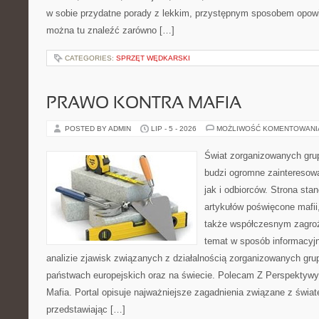
w sobie przydatne porady z lekkim, przystępnym sposobem opowi
można tu znaleźć zarówno […]
CATEGORIES:
SPRZĘT WĘDKARSKI
PRAWO KONTRA MAFIA
POSTED BY ADMIN
LIP - 5 - 2026
MOŻLIWOŚĆ KOMENTOWAN
Świat zorganizowanych grup
budzi ogromne zainteresowa
jak i odbiorców. Strona st
artykułów poświęcone mafii, 
także współczesnym zagroż
temat w sposób informacyjn
analizie zjawisk związanych z działalnością zorganizowanych gr
państwach europejskich oraz na świecie. Polecam Z Perspektywy 
Mafia. Portal opisuje najważniejsze zagadnienia związane z świ
przedstawiając […]