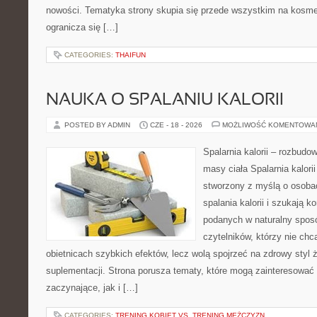
nowości. Tematyka strony skupia się przede wszystkim na kosme
ogranicza się […]
CATEGORIES:
THAIFUN
NAUKA O SPALANIU KALORII
POSTED BY ADMIN
CZE - 18 - 2026
MOŻLIWOŚĆ KOMENTOWA
Spalarnia kalorii – rozbudo
masy ciała Spalarnia kalorii
stworzony z myślą o osoba
spalania kalorii i szukają k
podanych w naturalny sposó
czytelników, którzy nie chc
obietnicach szybkich efektów, lecz wolą spojrzeć na zdrowy styl 
suplementacji. Strona porusza tematy, które mogą zainteresować
zaczynające, jak i […]
CATEGORIES:
TRENING KOBIET VS. TRENING MĘŻCZYZN