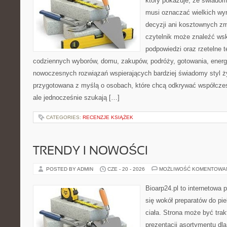
który pokazuje, że świadom
musi oznaczać wielkich wy
decyzji ani kosztownych zm
czytelnik może znaleźć ws
podpowiedzi oraz rzetelne 
codziennych wyborów, domu, zakupów, podróży, gotowania, energii
nowoczesnych rozwiązań wspierających bardziej świadomy styl ży
przygotowana z myślą o osobach, które chcą odkrywać współcz
ale jednocześnie szukają […]
CATEGORIES:
RECENZJE KSIĄŻEK
TRENDY I NOWOŚCI
POSTED BY ADMIN
CZE - 20 - 2026
MOŻLIWOŚĆ KOMENTOWA
Bioarp24.pl to internetowa 
się wokół preparatów do pie
ciała. Strona może być tra
prezentacji asortymentu dla 