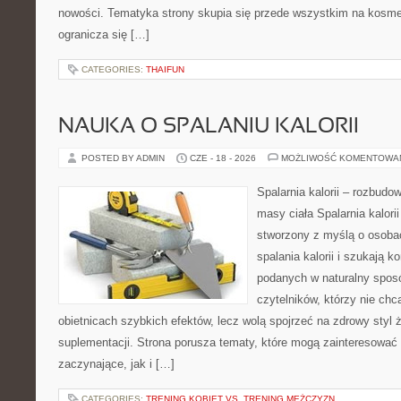
nowości. Tematyka strony skupia się przede wszystkim na kosme
ogranicza się […]
CATEGORIES:
THAIFUN
NAUKA O SPALANIU KALORII
POSTED BY ADMIN
CZE - 18 - 2026
MOŻLIWOŚĆ KOMENTOWA
Spalarnia kalorii – rozbudo
masy ciała Spalarnia kalorii
stworzony z myślą o osoba
spalania kalorii i szukają k
podanych w naturalny sposó
czytelników, którzy nie chc
obietnicach szybkich efektów, lecz wolą spojrzeć na zdrowy styl 
suplementacji. Strona porusza tematy, które mogą zainteresować
zaczynające, jak i […]
CATEGORIES:
TRENING KOBIET VS. TRENING MĘŻCZYZN