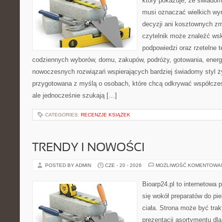
który pokazuje, że świadom
musi oznaczać wielkich wy
decyzji ani kosztownych zm
czytelnik może znaleźć ws
podpowiedzi oraz rzetelne 
codziennych wyborów, domu, zakupów, podróży, gotowania, energii
nowoczesnych rozwiązań wspierających bardziej świadomy styl ży
przygotowana z myślą o osobach, które chcą odkrywać współcz
ale jednocześnie szukają […]
CATEGORIES:
RECENZJE KSIĄŻEK
TRENDY I NOWOŚCI
POSTED BY ADMIN
CZE - 20 - 2026
MOŻLIWOŚĆ KOMENTOWA
Bioarp24.pl to internetowa 
się wokół preparatów do pie
ciała. Strona może być tra
prezentacji asortymentu dla 