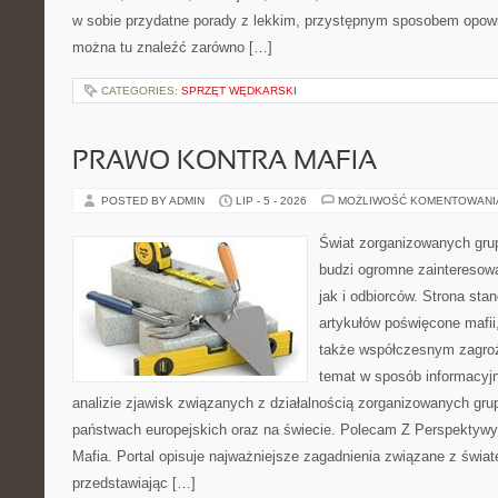
w sobie przydatne porady z lekkim, przystępnym sposobem opowi
można tu znaleźć zarówno […]
CATEGORIES:
SPRZĘT WĘDKARSKI
PRAWO KONTRA MAFIA
POSTED BY ADMIN
LIP - 5 - 2026
MOŻLIWOŚĆ KOMENTOWAN
Świat zorganizowanych grup
budzi ogromne zainteresowa
jak i odbiorców. Strona st
artykułów poświęcone mafii, 
także współczesnym zagroż
temat w sposób informacyjn
analizie zjawisk związanych z działalnością zorganizowanych gr
państwach europejskich oraz na świecie. Polecam Z Perspektywy 
Mafia. Portal opisuje najważniejsze zagadnienia związane z świ
przedstawiając […]