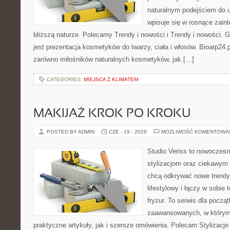
naturalnym podejściem do ur
wpisuje się w rosnące zain
bliższą naturze. Polecamy Trendy i nowości i Trendy i nowości
jest prezentacja kosmetyków do twarzy, ciała i włosów. Bioarp24
zarówno miłośników naturalnych kosmetyków, jak […]
CATEGORIES:
MIEJSCA Z KLIMATEM
MAKIJAŻ KROK PO KROKU
POSTED BY ADMIN
CZE - 19 - 2026
MOŻLIWOŚĆ KOMENTOWA
Studio Veriss to nowoczes
stylizacjom oraz ciekawym
chcą odkrywać nowe trendy
lifestylowy i łączy w sobie
fryzur. To serwis dla począt
zaawansowanych, w którym
praktyczne artykuły, jak i szersze omówienia. Polecam Stylizacje