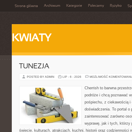
Archiwum
Kategorie
Polecamy
Ryzyko
Strona główna
Sp
KWIATY
TUNEZJA
POSTED BY ADMIN
LIP - 6 - 2026
MOŻLIWOŚĆ KOMENTOWAN
Cherrish to barwna przestrz
podróże i chcą poznawać w
pośpiechu, z ciekawością i
doświadczenia. To portal o
zainteresować zarówno oso
wyprawę, jak i tych, którzy 
świecie, kulturach, atrakcjach, kuchni, historii oraz codzienności