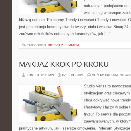
naturalnym podejściem do ur
wpisuje się w rosnące zain
bliższą naturze. Polecamy Trendy i nowości i Trendy i nowości
jest prezentacja kosmetyków do twarzy, ciała i włosów. Bioarp24
zarówno miłośników naturalnych kosmetyków, jak […]
CATEGORIES:
MIEJSCA Z KLIMATEM
MAKIJAŻ KROK PO KROKU
POSTED BY ADMIN
CZE - 19 - 2026
MOŻLIWOŚĆ KOMENTOWA
Studio Veriss to nowoczes
stylizacjom oraz ciekawym
chcą odkrywać nowe trendy
lifestylowy i łączy w sobie
fryzur. To serwis dla począt
zaawansowanych, w którym
praktyczne artykuły, jak i szersze omówienia. Polecam Stylizacje