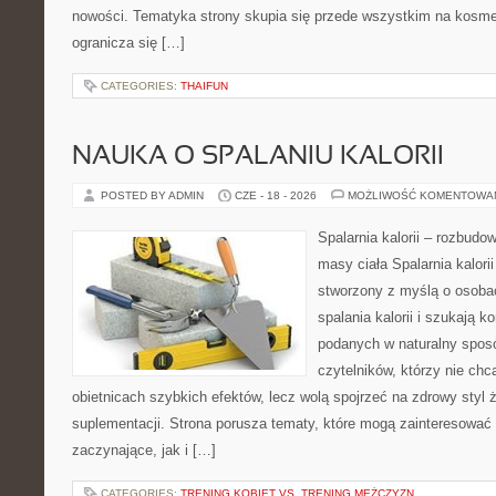
nowości. Tematyka strony skupia się przede wszystkim na kosme
ogranicza się […]
CATEGORIES:
THAIFUN
NAUKA O SPALANIU KALORII
POSTED BY ADMIN
CZE - 18 - 2026
MOŻLIWOŚĆ KOMENTOWA
Spalarnia kalorii – rozbudo
masy ciała Spalarnia kalorii
stworzony z myślą o osoba
spalania kalorii i szukają k
podanych w naturalny sposó
czytelników, którzy nie chc
obietnicach szybkich efektów, lecz wolą spojrzeć na zdrowy styl 
suplementacji. Strona porusza tematy, które mogą zainteresować
zaczynające, jak i […]
CATEGORIES:
TRENING KOBIET VS. TRENING MĘŻCZYZN