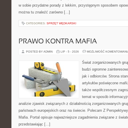
w sobie przydatne porady z lekkim, przystępnym sposobem opowi
można tu znaleźć zarówno […]
CATEGORIES:
SPRZĘT WĘDKARSKI
PRAWO KONTRA MAFIA
POSTED BY ADMIN
LIP - 5 - 2026
MOŻLIWOŚĆ KOMENTOWAN
Świat zorganizowanych grup
budzi ogromne zainteresowa
jak i odbiorców. Strona st
artykułów poświęcone mafii, 
także współczesnym zagroż
temat w sposób informacyjn
analizie zjawisk związanych z działalnością zorganizowanych gr
państwach europejskich oraz na świecie. Polecam Z Perspektywy 
Mafia. Portal opisuje najważniejsze zagadnienia związane z świ
przedstawiając […]