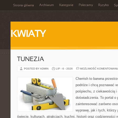
Archiwum
Kategorie
Polecamy
Ryzyko
Strona główna
Sp
KWIATY
TUNEZJA
POSTED BY ADMIN
LIP - 6 - 2026
MOŻLIWOŚĆ KOMENTOWAN
Cherrish to barwna przestrz
podróże i chcą poznawać w
pośpiechu, z ciekawością i
doświadczenia. To portal o
zainteresować zarówno oso
wyprawę, jak i tych, którzy 
świecie, kulturach, atrakcjach, kuchni, historii oraz codzienności