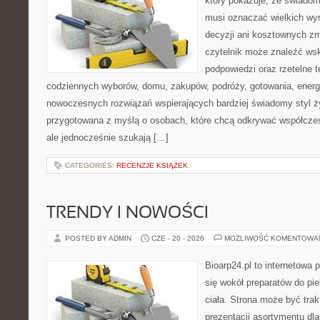
który pokazuje, że świadom
musi oznaczać wielkich wy
decyzji ani kosztownych zm
czytelnik może znaleźć ws
podpowiedzi oraz rzetelne 
codziennych wyborów, domu, zakupów, podróży, gotowania, energii
nowoczesnych rozwiązań wspierających bardziej świadomy styl ży
przygotowana z myślą o osobach, które chcą odkrywać współcz
ale jednocześnie szukają […]
CATEGORIES:
RECENZJE KSIĄŻEK
TRENDY I NOWOŚCI
POSTED BY ADMIN
CZE - 20 - 2026
MOŻLIWOŚĆ KOMENTOWA
Bioarp24.pl to internetowa 
się wokół preparatów do pie
ciała. Strona może być tra
prezentacji asortymentu dla 