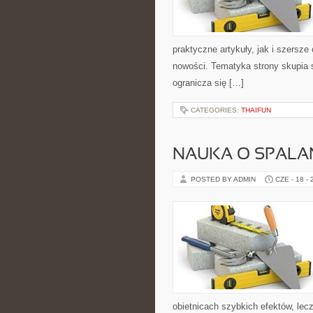
praktyczne artykuły, jak i szersze
nowości. Tematyka strony skupia 
ogranicza się […]
CATEGORIES:
THAIFUN
NAUKA O SPALAN
POSTED BY ADMIN
CZE - 18 -
obietnicach szybkich efektów, lec