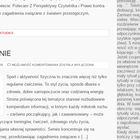
potrzebuję...
się...". Tel
wiecie. Polecam Z Perspektywy Czytelnika i Prawo kontra
drobiazgi, k
sze zagadnienia związane z światem przestępczym,
Zamiast rea
siebie. Wiec
rozdzielenie
przewijając 
 STUDIES
odpoczynkiem
szybkie ogarn
zlew). 5 min
nosić ich w 
kojącego – h
NIE
Jeżeli czuje
że właśnie t
DIETA
026
MOŻLIWOŚĆ KOMENTOWANIA
ZOSTAŁA WYŁĄCZONA
wewnętrzne: 
I
zaczniesz z
ODŻYWIANIE
mały rytuał 
Sport i aktywność fizyczna to znacznie więcej niż tylko
rytuały w ci
regularne ćwiczenia. To styl życia, sposób dbania o
tylko przy c
relaksem, k
zdrowie, dobre samopoczucie oraz codzienną energię.
głębokiej, k
Strona poświęcona tej tematyce stanowi rozbudowane
porannej kaw
dnia. W świe
kompendium informacji, w którym każdy miłośnik ruchu
uboczny: wię
rytuały uczą
– zarówno początkujący, jak i zaawansowany – może
odpoczynek.
yczące treningów, ćwiczeń, zdrowego stylu życia,
z najzdrows
wysłać.
ania własnej sprawności. Serwis koncentruje się na
Kiedy dzień 
znej, przedstawiając zagadnienia związane z […]
kończy z la