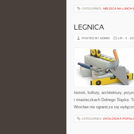
CATEGORIES:
MIEJSCA NA LUNCH
LEGNICA
POSTED BY ADMIN
LIP - 2 - 2
historii, kultury, architektury, pr
i miasteczkach Dolnego Śląska. To
Wrocław nie ogranicza się wyłączni
CATEGORIES:
EKOLOGIA A POPUL