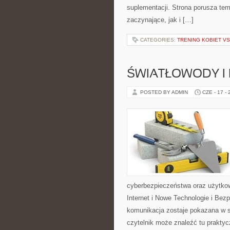
suplementacji. Strona porusza te
zaczynające, jak i […]
CATEGORIES:
TRENING KOBIET VS
ŚWIATŁOWODY I
POSTED BY ADMIN
CZE - 17 -
cyberbezpieczeństwa oraz użytkow
Internet i Nowe Technologie i Bez
komunikacja zostaje pokazana w 
czytelnik może znaleźć tu prakty