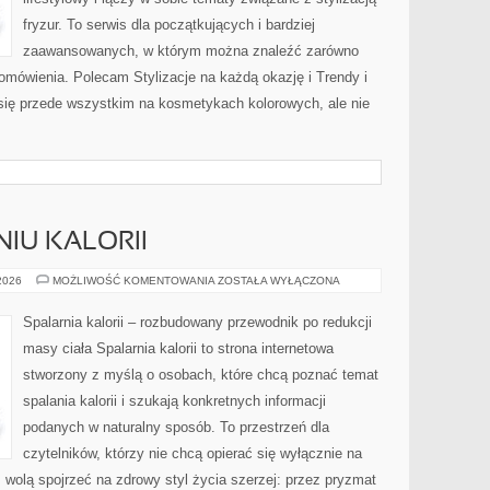
fryzur. To serwis dla początkujących i bardziej
zaawansowanych, w którym można znaleźć zarówno
 omówienia. Polecam Stylizacje na każdą okazję i Trendy i
się przede wszystkim na kosmetykach kolorowych, ale nie
IU KALORII
NAUKA
 2026
MOŻLIWOŚĆ KOMENTOWANIA
ZOSTAŁA WYŁĄCZONA
O
SPALANIU
KALORII
Spalarnia kalorii – rozbudowany przewodnik po redukcji
masy ciała Spalarnia kalorii to strona internetowa
stworzony z myślą o osobach, które chcą poznać temat
spalania kalorii i szukają konkretnych informacji
podanych w naturalny sposób. To przestrzeń dla
czytelników, którzy nie chcą opierać się wyłącznie na
z wolą spojrzeć na zdrowy styl życia szerzej: przez pryzmat