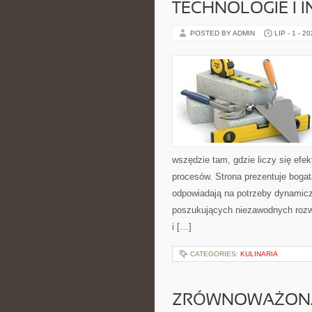
TECHNOLOGIE I 
POSTED BY ADMIN
LIP - 1 - 2
wszędzie tam, gdzie liczy się ef
procesów. Strona prezentuje bogatą
odpowiadają na potrzeby dynamiczn
poszukujących niezawodnych rozw
i […]
CATEGORIES:
KULINARIA
ZRÓWNOWAŻON