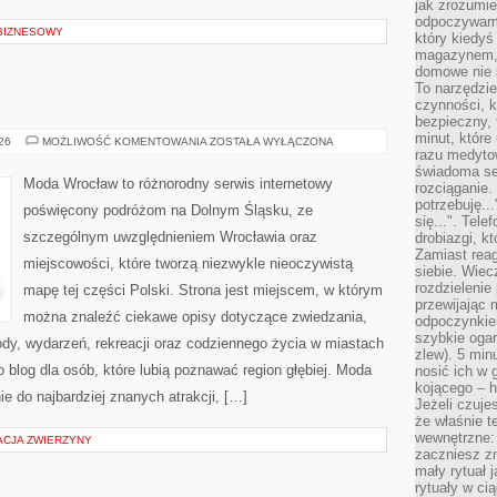
jak zrozumie
odpoczywamy
 BIZNESOWY
który kiedyś
magazynem, 
domowe nie 
To narzędzie
czynności, k
bezpieczny, 
minut, które
LEGNICA
026
MOŻLIWOŚĆ KOMENTOWANIA
ZOSTAŁA WYŁĄCZONA
razu medyto
świadoma se
Moda Wrocław to różnorodny serwis internetowy
rozciąganie.
potrzebuję...
poświęcony podróżom na Dolnym Śląsku, ze
się...". Tel
szczególnym uwzględnieniem Wrocławia oraz
drobiazgi, k
Zamiast rea
miejscowości, które tworzą niezwykle nieoczywistą
siebie. Wiec
rozdzielenie
mapę tej części Polski. Strona jest miejscem, w którym
przewijając 
można znaleźć ciekawe opisy dotyczące zwiedzania,
odpoczynkiem
szybkie ogarn
zyrody, wydarzeń, rekreacji oraz codziennego życia w miastach
zlew). 5 min
 blog dla osób, które lubią poznawać region głębiej. Moda
nosić ich w 
kojącego – h
e do najbardziej znanych atrakcji, […]
Jeżeli czuje
że właśnie t
wewnętrzne: 
ACJA ZWIERZYNY
zaczniesz z
mały rytuał 
rytuały w ci