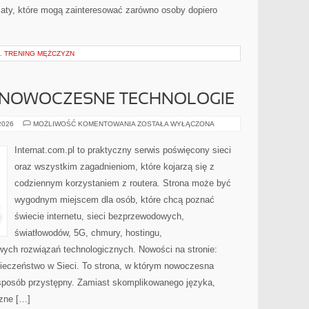
maty, które mogą zainteresować zarówno osoby dopiero
. TRENING MĘŻCZYZN
 NOWOCZESNE TECHNOLOGIE
ŚWIATŁOWODY
 2026
MOŻLIWOŚĆ KOMENTOWANIA
ZOSTAŁA WYŁĄCZONA
I
NOWOCZESNE
TECHNOLOGIE
Internat.com.pl to praktyczny serwis poświęcony sieci
oraz wszystkim zagadnieniom, które kojarzą się z
codziennym korzystaniem z routera. Strona może być
wygodnym miejscem dla osób, które chcą poznać
świecie internetu, sieci bezprzewodowych,
światłowodów, 5G, chmury, hostingu,
ych rozwiązań technologicznych. Nowości na stronie:
pieczeństwo w Sieci. To strona, w którym nowoczesna
sposób przystępny. Zamiast skomplikowanego języka,
czne […]