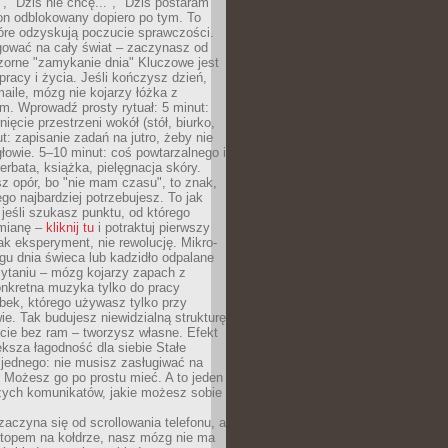
", "Dziś nie chcę...", "Dziś postaram
efon odblokowany dopiero po tym. To
tóre odzyskują poczucie sprawczości.
gować na cały świat – zaczynasz od
zorne "zamykanie dnia" Kluczowe jest
 pracy i życia. Jeśli kończysz dzień,
maile, mózg nie kojarzy łóżka z
. Wprowadź prosty rytuał: 5 minut:
ięcie przestrzeni wokół (stół, biurko,
ut: zapisanie zadań na jutro, żeby nie
głowie. 5–10 minut: coś powtarzalnego i
erbata, książka, pielęgnacja skóry.
sz opór, bo "nie mam czasu", to znak,
ego najbardziej potrzebujesz. To jak
jeśli szukasz punktu, od którego
mianę –
kliknij tu
i potraktuj pierwszy
jak eksperyment, nie rewolucję. Mikro-
ągu dnia świeca lub kadzidło odpalane
zytaniu – mózg kojarzy zapach z
onkretna muzyka tylko do pracy
ubek, którego używasz tylko przy
ie. Tak budujesz niewidzialną strukturę
cie bez ram – tworzysz własne. Efekt
ksza łagodność dla siebie Stałe
 jednego: nie musisz zasługiwać na
 Możesz go po prostu mieć. A to jeden
zych komunikatów, jakie możesz sobie
zaczyna się od scrollowania telefonu, a
ptopem na kołdrze, nasz mózg nie ma