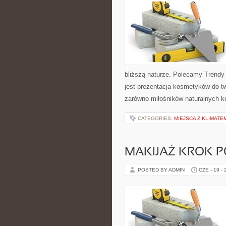
bliższą naturze. Polecamy Trendy
jest prezentacja kosmetyków do tw
zarówno miłośników naturalnych k
CATEGORIES:
MIEJSCA Z KLIMATE
MAKIJAŻ KROK 
POSTED BY ADMIN
CZE - 19 -