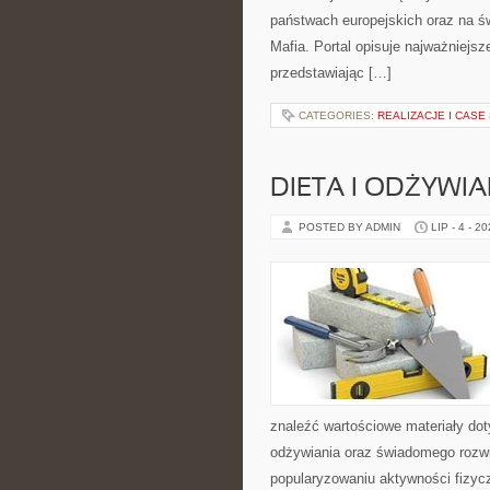
państwach europejskich oraz na ś
Mafia. Portal opisuje najważniej
przedstawiając […]
CATEGORIES:
REALIZACJE I CASE
DIETA I ODŻYWIA
POSTED BY ADMIN
LIP - 4 - 2
znaleźć wartościowe materiały dot
odżywiania oraz świadomego rozwij
popularyzowaniu aktywności fizyc