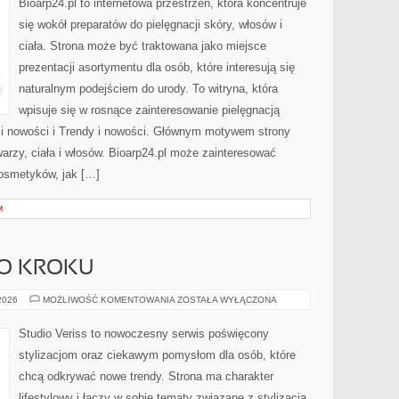
Bioarp24.pl to internetowa przestrzeń, która koncentruje
się wokół preparatów do pielęgnacji skóry, włosów i
ciała. Strona może być traktowana jako miejsce
prezentacji asortymentu dla osób, które interesują się
naturalnym podejściem do urody. To witryna, która
wpisuje się w rosnące zainteresowanie pielęgnacją
 i nowości i Trendy i nowości. Głównym motywem strony
arzy, ciała i włosów. Bioarp24.pl może zainteresować
osmetyków, jak […]
M
PO KROKU
MAKIJAŻ
 2026
MOŻLIWOŚĆ KOMENTOWANIA
ZOSTAŁA WYŁĄCZONA
KROK
PO
KROKU
Studio Veriss to nowoczesny serwis poświęcony
stylizacjom oraz ciekawym pomysłom dla osób, które
chcą odkrywać nowe trendy. Strona ma charakter
lifestylowy i łączy w sobie tematy związane z stylizacją