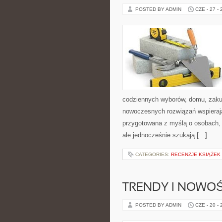
POSTED BY ADMIN
CZE - 27 -
codziennych wyborów, domu, zakupó
nowoczesnych rozwiązań wspierają
przygotowana z myślą o osobach,
ale jednocześnie szukają […]
CATEGORIES:
RECENZJE KSIĄŻEK
TRENDY I NOWOŚ
POSTED BY ADMIN
CZE - 20 -