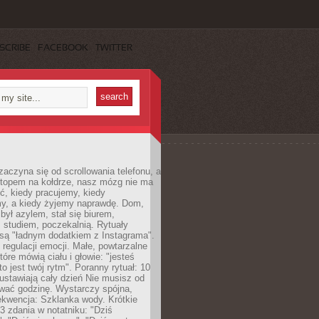
SCRIBE
FACEBOOK
TWITTER
zaczyna się od scrollowania telefonu, a
ptopem na kołdrze, nasz mózg nie ma
ć, kiedy pracujemy, kiedy
, a kiedy żyjemy naprawdę. Dom,
 był azylem, stał się biurem,
studiem, poczekalnią. Rytuały
są "ładnym dodatkiem z Instagrama".
 regulacji emocji. Małe, powtarzalne
tóre mówią ciału i głowie: "jesteś
to jest twój rytm". Poranny rytuał: 10
 ustawiają cały dzień Nie musisz od
wać godzinę. Wystarczy spójna,
kwencja: Szklanka wody. Krótkie
 3 zdania w notatniku: "Dziś