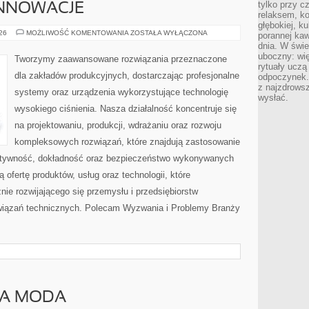
tylko przy c
INNOWACJE
relaksem, k
głębokiej, k
TECHNOLOGIE
026
MOŻLIWOŚĆ KOMENTOWANIA
ZOSTAŁA WYŁĄCZONA
porannej kaw
I
dnia. W świe
INNOWACJE
uboczny: wię
Tworzymy zaawansowane rozwiązania przeznaczone
rytuały uczą
dla zakładów produkcyjnych, dostarczając profesjonalne
odpoczynek.
z najzdrows
systemy oraz urządzenia wykorzystujące technologię
wysłać.
wysokiego ciśnienia. Nasza działalność koncentruje się
na projektowaniu, produkcji, wdrażaniu oraz rozwoju
kompleksowych rozwiązań, które znajdują zastosowanie
ektywność, dokładność oraz bezpieczeństwo wykonywanych
 ofertę produktów, usług oraz technologii, które
ie rozwijającego się przemysłu i przedsiębiorstw
iązań technicznych. Polecam Wyzwania i Problemy Branży
A MODA