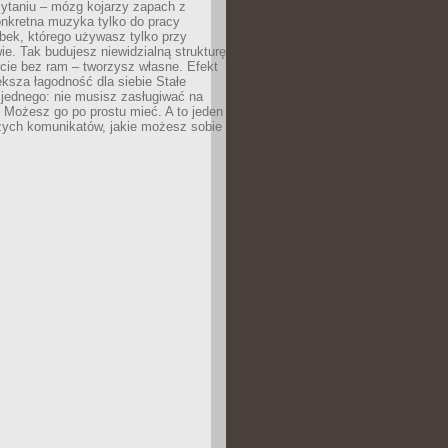
zytaniu – mózg kojarzy zapach z
onkretna muzyka tylko do pracy
ubek, którego używasz tylko przy
ie. Tak budujesz niewidzialną strukturę
cie bez ram – tworzysz własne. Efekt
ksza łagodność dla siebie Stałe
 jednego: nie musisz zasługiwać na
 Możesz go po prostu mieć. A to jeden
zych komunikatów, jakie możesz sobie