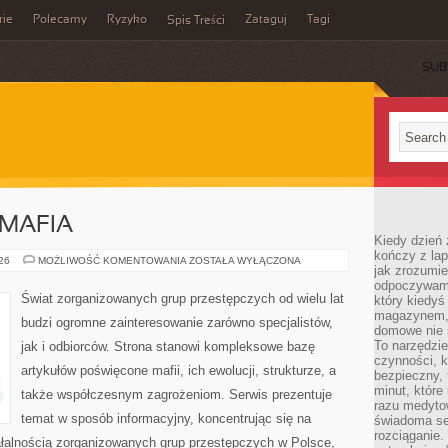
rie
Polecamy
Ryzyko
Zataguj
Tagi
Spis Treści
SUB
MAFIA
Kiedy dzień 
kończy z la
PRAWO
026
MOŻLIWOŚĆ KOMENTOWANIA
ZOSTAŁA WYŁĄCZONA
jak zrozumie
KONTRA
MAFIA
odpoczywamy
Świat zorganizowanych grup przestępczych od wielu lat
który kiedyś
magazynem, 
budzi ogromne zainteresowanie zarówno specjalistów,
domowe nie 
To narzędzie
jak i odbiorców. Strona stanowi kompleksowe bazę
czynności, k
artykułów poświęcone mafii, ich ewolucji, strukturze, a
bezpieczny, 
minut, które
także współczesnym zagrożeniom. Serwis prezentuje
razu medyto
temat w sposób informacyjny, koncentrując się na
świadoma se
rozciąganie.
ałalnością zorganizowanych grup przestępczych w Polsce,