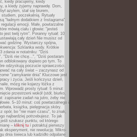
ć, kiedy pracujemy, kiedy
, a kiedy żyjemy naprawdę. Dom,
 był azylem, stał się biurem,
studiem, poczekalnią. Rytuały
są "ładnym dodatkiem z Instagrama".
 regulacji emocji. Małe, powtarzalne
tóre mówią ciału i głowie: "jesteś
to jest twój rytm". Poranny rytuał: 10
 ustawiają cały dzień Nie musisz od
wać godzinę. Wystarczy spójna,
kwencja: Szklanka wody. Krótkie
 3 zdania w notatniku: "Dziś
", "Dziś nie chcę...", "Dziś postaram
efon odblokowany dopiero po tym. To
tóre odzyskują poczucie sprawczości.
gować na cały świat – zaczynasz od
zorne "zamykanie dnia" Kluczowe jest
 pracy i życia. Jeśli kończysz dzień,
maile, mózg nie kojarzy łóżka z
. Wprowadź prosty rytuał: 5 minut:
ięcie przestrzeni wokół (stół, biurko,
ut: zapisanie zadań na jutro, żeby nie
głowie. 5–10 minut: coś powtarzalnego i
erbata, książka, pielęgnacja skóry.
sz opór, bo "nie mam czasu", to znak,
ego najbardziej potrzebujesz. To jak
jeśli szukasz punktu, od którego
mianę –
kliknij tu
i potraktuj pierwszy
jak eksperyment, nie rewolucję. Mikro-
ągu dnia świeca lub kadzidło odpalane