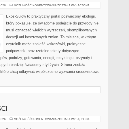
ZRÓWNOWAŻONA
 2026
MOŻLIWOŚĆ KOMENTOWANIA
ZOSTAŁA WYŁĄCZONA
MODA
Ekos-Sułów to praktyczny portal poświęcony ekologii,
który pokazuje, że świadome podejście do przyrody nie
musi oznaczać wielkich wyrzeczeń, skomplikowanych
decyzji ani kosztownych zmian. To miejsce, w którym
czytelnik może znaleźć wskazówki, praktyczne
podpowiedzi oraz rzetelne teksty dotyczące
w, podróży, gotowania, energii, recyklingu, przyrody i
cych bardziej świadomy styl życia. Strona została
 które chcą odkrywać współczesne wyzwania środowiskowe,
CI
TRENDY
 2026
MOŻLIWOŚĆ KOMENTOWANIA
ZOSTAŁA WYŁĄCZONA
I
NOWOŚCI