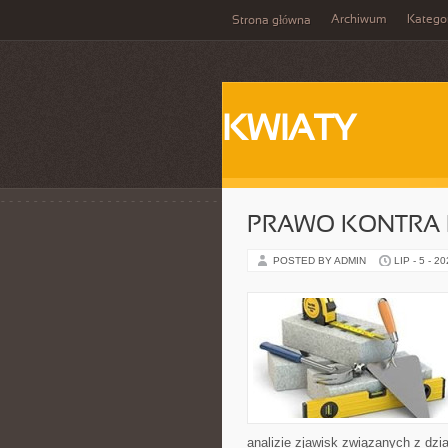
Archiwum
Katego
Strona główna
KWIATY
PRAWO KONTRA 
POSTED BY ADMIN
LIP - 5 - 2
analizie zjawisk związanych z dzi