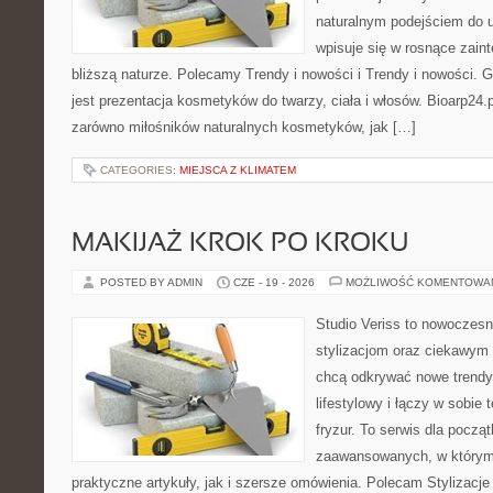
naturalnym podejściem do ur
wpisuje się w rosnące zain
bliższą naturze. Polecamy Trendy i nowości i Trendy i nowości
jest prezentacja kosmetyków do twarzy, ciała i włosów. Bioarp24
zarówno miłośników naturalnych kosmetyków, jak […]
CATEGORIES:
MIEJSCA Z KLIMATEM
MAKIJAŻ KROK PO KROKU
POSTED BY ADMIN
CZE - 19 - 2026
MOŻLIWOŚĆ KOMENTOWA
Studio Veriss to nowoczes
stylizacjom oraz ciekawym
chcą odkrywać nowe trendy
lifestylowy i łączy w sobie
fryzur. To serwis dla począt
zaawansowanych, w którym
praktyczne artykuły, jak i szersze omówienia. Polecam Stylizacje