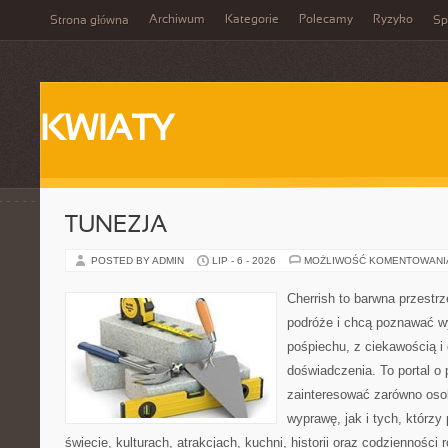
Archiwum
Kategorie
Polecamy
Ryzyko
Strona główna
Sp
KWIATY
TUNEZJA
POSTED BY ADMIN
LIP - 6 - 2026
MOŻLIWOŚĆ KOMENTOWAN
Cherrish to barwna przestrz
podróże i chcą poznawać w
pośpiechu, z ciekawością i
doświadczenia. To portal o
zainteresować zarówno oso
wyprawę, jak i tych, którzy 
świecie, kulturach, atrakcjach, kuchni, historii oraz codzienności