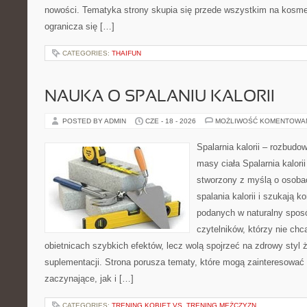
nowości. Tematyka strony skupia się przede wszystkim na kosme
ogranicza się […]
CATEGORIES:
THAIFUN
NAUKA O SPALANIU KALORII
POSTED BY ADMIN
CZE - 18 - 2026
MOŻLIWOŚĆ KOMENTOWA
Spalarnia kalorii – rozbudo
masy ciała Spalarnia kalorii
stworzony z myślą o osoba
spalania kalorii i szukają k
podanych w naturalny sposó
czytelników, którzy nie chc
obietnicach szybkich efektów, lecz wolą spojrzeć na zdrowy styl 
suplementacji. Strona porusza tematy, które mogą zainteresować
zaczynające, jak i […]
CATEGORIES:
TRENING KOBIET VS. TRENING MĘŻCZYZN