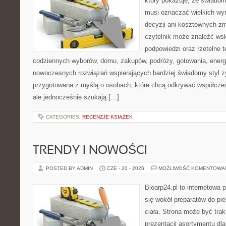
który pokazuje, że świadom
musi oznaczać wielkich wy
decyzji ani kosztownych zm
czytelnik może znaleźć ws
podpowiedzi oraz rzetelne 
codziennych wyborów, domu, zakupów, podróży, gotowania, energii
nowoczesnych rozwiązań wspierających bardziej świadomy styl ży
przygotowana z myślą o osobach, które chcą odkrywać współcz
ale jednocześnie szukają […]
CATEGORIES:
RECENZJE KSIĄŻEK
TRENDY I NOWOŚCI
POSTED BY ADMIN
CZE - 20 - 2026
MOŻLIWOŚĆ KOMENTOWA
Bioarp24.pl to internetowa 
się wokół preparatów do pie
ciała. Strona może być tra
prezentacji asortymentu dla 