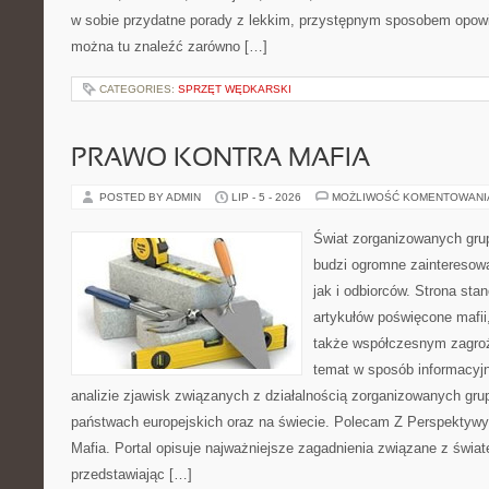
w sobie przydatne porady z lekkim, przystępnym sposobem opowi
można tu znaleźć zarówno […]
CATEGORIES:
SPRZĘT WĘDKARSKI
PRAWO KONTRA MAFIA
POSTED BY ADMIN
LIP - 5 - 2026
MOŻLIWOŚĆ KOMENTOWAN
Świat zorganizowanych grup
budzi ogromne zainteresowa
jak i odbiorców. Strona st
artykułów poświęcone mafii, 
także współczesnym zagroż
temat w sposób informacyjn
analizie zjawisk związanych z działalnością zorganizowanych gr
państwach europejskich oraz na świecie. Polecam Z Perspektywy 
Mafia. Portal opisuje najważniejsze zagadnienia związane z świ
przedstawiając […]