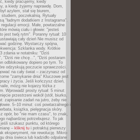
ć, kiedy pracujemy, kiedy
, a kiedy żyjemy naprawdę. Dom,
 był azylem, stał się biurem,
studiem, poczekalnią. Rytuały
są "ładnym dodatkiem z Instagrama".
 regulacji emocji. Małe, powtarzalne
tóre mówią ciału i głowie: "jesteś
to jest twój rytm". Poranny rytuał: 10
 ustawiają cały dzień Nie musisz od
wać godzinę. Wystarczy spójna,
kwencja: Szklanka wody. Krótkie
 3 zdania w notatniku: "Dziś
", "Dziś nie chcę...", "Dziś postaram
efon odblokowany dopiero po tym. To
tóre odzyskują poczucie sprawczości.
gować na cały świat – zaczynasz od
zorne "zamykanie dnia" Kluczowe jest
 pracy i życia. Jeśli kończysz dzień,
maile, mózg nie kojarzy łóżka z
. Wprowadź prosty rytuał: 5 minut:
ięcie przestrzeni wokół (stół, biurko,
ut: zapisanie zadań na jutro, żeby nie
głowie. 5–10 minut: coś powtarzalnego i
erbata, książka, pielęgnacja skóry.
sz opór, bo "nie mam czasu", to znak,
ego najbardziej potrzebujesz. To jak
jeśli szukasz punktu, od którego
mianę –
kliknij tu
i potraktuj pierwszy
jak eksperyment, nie rewolucję. Mikro-
ągu dnia świeca lub kadzidło odpalane