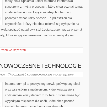
masy ciała Spalarnia kalorii to strona internetowa
stworzony z myślą o osobach, które chcą poznać temat
spalania kalorii i szukają konkretnych informacji
podanych w naturalny sposób. To przestrzeń dla
czytelników, którzy nie chcą opierać się wyłącznie na
z wolą spojrzeć na zdrowy styl życia szerzej: przez pryzmat
maty, które mogą zainteresować zarówno osoby dopiero
. TRENING MĘŻCZYZN
 NOWOCZESNE TECHNOLOGIE
ŚWIATŁOWODY
 2026
MOŻLIWOŚĆ KOMENTOWANIA
ZOSTAŁA WYŁĄCZONA
I
NOWOCZESNE
TECHNOLOGIE
Internat.com.pl to praktyczny serwis poświęcony sieci
oraz wszystkim zagadnieniom, które kojarzą się z
codziennym korzystaniem z routera. Strona może być
wygodnym miejscem dla osób, które chcą poznać
świecie internetu, sieci bezprzewodowych,