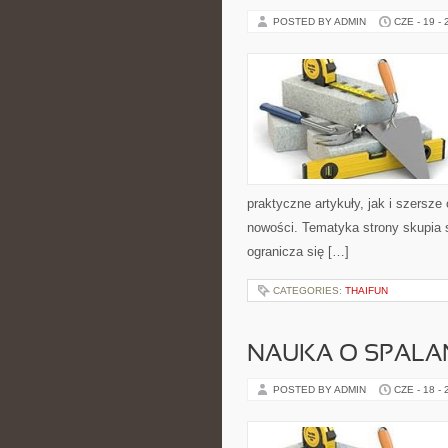
POSTED BY ADMIN
CZE - 19 -
praktyczne artykuły, jak i szersze
nowości. Tematyka strony skupia 
ogranicza się […]
CATEGORIES:
THAIFUN
NAUKA O SPALAN
POSTED BY ADMIN
CZE - 18 -