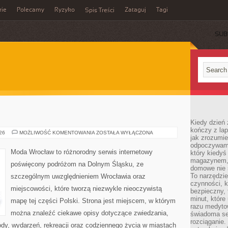
rie
Polecamy
Ryzyko
Zataguj
Tagi
Spis Treści
SUB
Kiedy dzień 
kończy z la
LEGNICA
026
MOŻLIWOŚĆ KOMENTOWANIA
ZOSTAŁA WYŁĄCZONA
jak zrozumie
odpoczywamy
Moda Wrocław to różnorodny serwis internetowy
który kiedyś
magazynem, 
poświęcony podróżom na Dolnym Śląsku, ze
domowe nie 
To narzędzie
szczególnym uwzględnieniem Wrocławia oraz
czynności, k
miejscowości, które tworzą niezwykle nieoczywistą
bezpieczny, 
minut, które
mapę tej części Polski. Strona jest miejscem, w którym
razu medyto
można znaleźć ciekawe opisy dotyczące zwiedzania,
świadoma se
rozciąganie.
zyrody, wydarzeń, rekreacji oraz codziennego życia w miastach