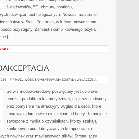
światłowodów, 5G, chmury, hostingu,
ych rozwiązań technologicznych. Nowości na stronie:
pieczeństwo w Sieci. To strona, w którym nowoczesna
sposób przystępny. Zamiast skomplikowanego języka,
czne […]
 SIECI
MOAKCEPTACJA
LIFESTYLE
 2026
MOŻLIWOŚĆ KOMENTOWANIA
ZOSTAŁA WYŁĄCZONA
I
SAMOAKCEPTACJA
Serwis modowo-urodowy poświęcony jest ubiorowi,
urodzie, produktom kosmetycznym, upiększaniu twarzy
oraz pomysłom na atrakcyjny wygląd dla osób, które
chcą wyglądać pewnie niezależnie od figury. To miejsce
stworzone z myślą o czytelnikach, którzy szukają
konkretnych porad dotyczących komponowania
owych nowinek oraz makijażowych trików. Strona łączy