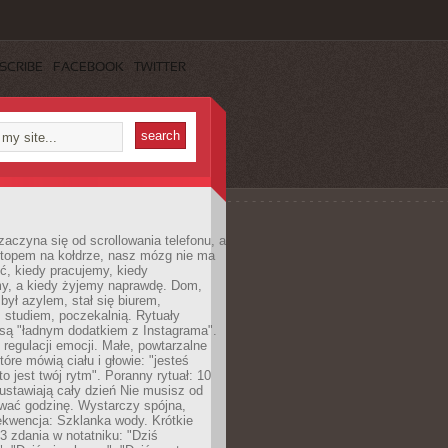
SCRIBE
FACEBOOK
TWITTER
zaczyna się od scrollowania telefonu, a
ptopem na kołdrze, nasz mózg nie ma
ć, kiedy pracujemy, kiedy
, a kiedy żyjemy naprawdę. Dom,
 był azylem, stał się biurem,
studiem, poczekalnią. Rytuały
są "ładnym dodatkiem z Instagrama".
 regulacji emocji. Małe, powtarzalne
tóre mówią ciału i głowie: "jesteś
to jest twój rytm". Poranny rytuał: 10
 ustawiają cały dzień Nie musisz od
wać godzinę. Wystarczy spójna,
kwencja: Szklanka wody. Krótkie
 3 zdania w notatniku: "Dziś