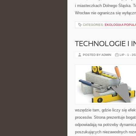
i miasteczkach Dolnego Śląska. To
Wrocław nie ogranicza się wyłączni
CATEGORIES:
EKOLOGIA A POPUL
TECHNOLOGIE I 
POSTED BY ADMIN
LIP - 1 - 2
wszędzie tam, gdzie liczy się ef
procesów. Strona prezentuje bogatą
odpowiadają na potrzeby dynamiczn
poszukujących niezawodnych rozw