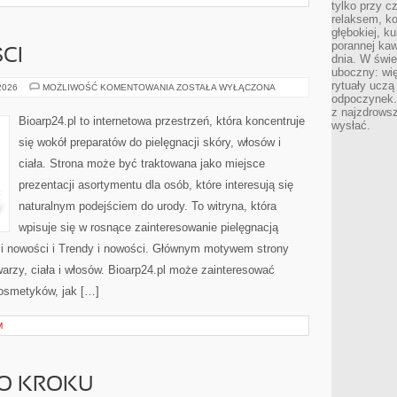
tylko przy c
relaksem, k
głębokiej, k
porannej kaw
CI
dnia. W świe
uboczny: wię
rytuały uczą
TRENDY
 2026
MOŻLIWOŚĆ KOMENTOWANIA
ZOSTAŁA WYŁĄCZONA
I
odpoczynek.
NOWOŚCI
z najzdrows
Bioarp24.pl to internetowa przestrzeń, która koncentruje
wysłać.
się wokół preparatów do pielęgnacji skóry, włosów i
ciała. Strona może być traktowana jako miejsce
prezentacji asortymentu dla osób, które interesują się
naturalnym podejściem do urody. To witryna, która
wpisuje się w rosnące zainteresowanie pielęgnacją
 i nowości i Trendy i nowości. Głównym motywem strony
arzy, ciała i włosów. Bioarp24.pl może zainteresować
osmetyków, jak […]
M
PO KROKU