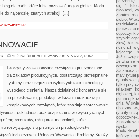
potrzebuję...
się...". Tel
 blog dla osób, które lubią poznawać region głębiej. Moda
drobiazgi, k
e do najbardziej znanych atrakcji, […]
Zamiast rea
siebie. Wiec
rozdzielenie
ACJA ZWIERZYNY
przewijając 
odpoczynkiem
szybkie ogarn
zlew). 5 min
INNOWACJE
nosić ich w 
kojącego – h
TECHNOLOGIE
026
MOŻLIWOŚĆ KOMENTOWANIA
ZOSTAŁA WYŁĄCZONA
Jeżeli czuje
I
że właśnie t
INNOWACJE
wewnętrzne: 
Tworzymy zaawansowane rozwiązania przeznaczone
zaczniesz z
dla zakładów produkcyjnych, dostarczając profesjonalne
mały rytuał 
rytuały w ci
systemy oraz urządzenia wykorzystujące technologię
tylko przy c
relaksem, k
wysokiego ciśnienia. Nasza działalność koncentruje się
głębokiej, k
na projektowaniu, produkcji, wdrażaniu oraz rozwoju
porannej kaw
dnia. W świe
kompleksowych rozwiązań, które znajdują zastosowanie
uboczny: wię
ektywność, dokładność oraz bezpieczeństwo wykonywanych
rytuały uczą
odpoczynek.
 ofertę produktów, usług oraz technologii, które
z najzdrows
wysłać.
ie rozwijającego się przemysłu i przedsiębiorstw
Kiedy dzień 
iązań technicznych. Polecam Wyzwania i Problemy Branży
kończy z la