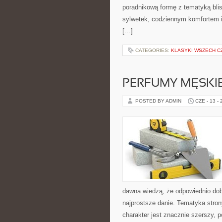
poradnikową formę z tematyką blis
sylwetek, codziennym komfortem i
[…]
CATEGORIES:
KLASYKI WSZECH 
PERFUMY MĘSKI
POSTED BY ADMIN
CZE - 13 -
dawna wiedzą, że odpowiednio dob
najprostsze danie. Tematyka stron
charakter jest znacznie szerszy, 