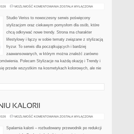
MAKIJAŻ
 2026
MOŻLIWOŚĆ KOMENTOWANIA
ZOSTAŁA WYŁĄCZONA
KROK
PO
KROKU
Studio Veriss to nowoczesny serwis poświęcony
stylizacjom oraz ciekawym pomysłom dla osób, które
chcą odkrywać nowe trendy. Strona ma charakter
lifestylowy i łączy w sobie tematy związane z stylizacją
fryzur. To serwis dla początkujących i bardziej
zaawansowanych, w którym można znaleźć zarówno
 omówienia. Polecam Stylizacje na każdą okazję i Trendy i
się przede wszystkim na kosmetykach kolorowych, ale nie
IU KALORII
NAUKA
 2026
MOŻLIWOŚĆ KOMENTOWANIA
ZOSTAŁA WYŁĄCZONA
O
SPALANIU
KALORII
Spalarnia kalorii – rozbudowany przewodnik po redukcji