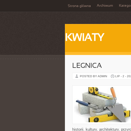
Archiwum
Katego
Strona główna
KWIATY
LEGNICA
POSTED BY ADMIN
LIP - 2 - 2
historii, kultury, architektury, pr