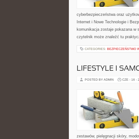
cyberbezpieczeństwa oraz użytkow
Internet i Nowe Technologie i Bez
komunikacja zostaje pokazana w 
czytelnik może znaleźć tu prakty
CATEGORIES:
BEZPIECZEŃSTWO W
LIFESTYLE I SA
POSTED BY ADMIN
CZE - 16 -
zestawów, pielęgnacji skóry, mod