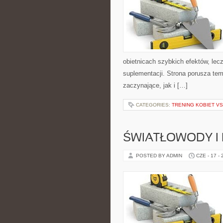
obietnicach szybkich efektów, lec
suplementacji. Strona porusza te
zaczynające, jak i […]
CATEGORIES:
TRENING KOBIET VS
ŚWIATŁOWODY I
POSTED BY ADMIN
CZE - 17 -