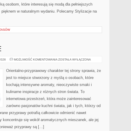
ką osobom, które interesują się modą dla pełniejszych
 pięknem w naturalnym wydaniu. Polecamy Stylizacje na
CZASÓW
E
PERFUMY
 2026
MOŻLIWOŚĆ KOMENTOWANIA
ZOSTAŁA WYŁĄCZONA
MĘSKIE
Orientalno-przyprawowy charakter tej strony sprawia, że
jest to miejsce stworzony z myślą o osobach, które
kochają intensywne aromaty, nieoczywiste smaki i
kulinarne inspiracje z różnych stron świata. To
internetowa przestrzeń, która może zainteresować
zarówno pasjonatów kuchni świata, jak i tych, którzy od
rane przyprawy potrafią całkowicie odmienić nawet
y koncentruje się wokół aromatycznych mieszanek, ale jej
ponieważ przyprawy są […]