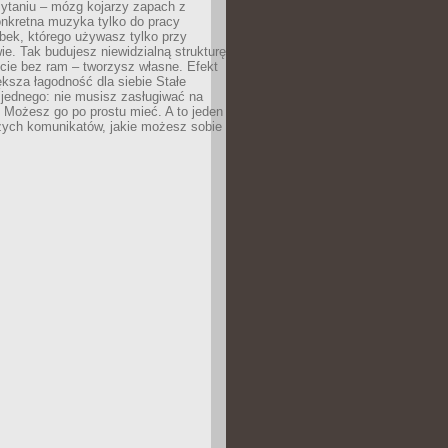
zytaniu – mózg kojarzy zapach z
onkretna muzyka tylko do pracy
ubek, którego używasz tylko przy
ie. Tak budujesz niewidzialną strukturę
cie bez ram – tworzysz własne. Efekt
ksza łagodność dla siebie Stałe
 jednego: nie musisz zasługiwać na
 Możesz go po prostu mieć. A to jeden
zych komunikatów, jakie możesz sobie