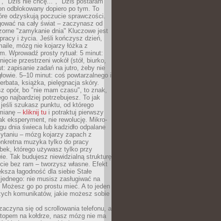
", "Dziś nie chcę...", "Dziś postaram
efon odblokowany dopiero po tym. To
tóre odzyskują poczucie sprawczości.
gować na cały świat – zaczynasz od
zorne "zamykanie dnia" Kluczowe jest
 pracy i życia. Jeśli kończysz dzień,
maile, mózg nie kojarzy łóżka z
. Wprowadź prosty rytuał: 5 minut:
ięcie przestrzeni wokół (stół, biurko,
ut: zapisanie zadań na jutro, żeby nie
głowie. 5–10 minut: coś powtarzalnego i
erbata, książka, pielęgnacja skóry.
sz opór, bo "nie mam czasu", to znak,
ego najbardziej potrzebujesz. To jak
jeśli szukasz punktu, od którego
mianę –
kliknij tu
i potraktuj pierwszy
jak eksperyment, nie rewolucję. Mikro-
ągu dnia świeca lub kadzidło odpalane
zytaniu – mózg kojarzy zapach z
onkretna muzyka tylko do pracy
ubek, którego używasz tylko przy
ie. Tak budujesz niewidzialną strukturę
cie bez ram – tworzysz własne. Efekt
ksza łagodność dla siebie Stałe
 jednego: nie musisz zasługiwać na
 Możesz go po prostu mieć. A to jeden
zych komunikatów, jakie możesz sobie
zaczyna się od scrollowania telefonu, a
ptopem na kołdrze, nasz mózg nie ma