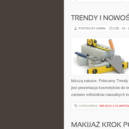
TRENDY I NOWOŚ
POSTED BY ADMIN
CZE - 20 -
bliższą naturze. Polecamy Trendy
jest prezentacja kosmetyków do tw
zarówno miłośników naturalnych k
CATEGORIES:
MIEJSCA Z KLIMATE
MAKIJAŻ KROK 