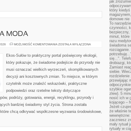
jak zrozumie
odpoczywamy
który kiedyś
magazynem, 
domowe nie 
To narzędzie
czynności, k
bezpieczny, 
A MODA
minut, które
razu medyto
ZRÓWNOWAŻONA
 2026
MOŻLIWOŚĆ KOMENTOWANIA
ZOSTAŁA WYŁĄCZONA
świadoma se
MODA
rozciąganie.
potrzebuję...
Ekos-Sułów to praktyczny portal poświęcony ekologii,
się...". Tel
który pokazuje, że świadome podejście do przyrody nie
drobiazgi, k
Zamiast rea
musi oznaczać wielkich wyrzeczeń, skomplikowanych
siebie. Wiec
rozdzielenie
decyzji ani kosztownych zmian. To miejsce, w którym
przewijając 
czytelnik może znaleźć wskazówki, praktyczne
odpoczynkiem
szybkie ogarn
podpowiedzi oraz rzetelne teksty dotyczące
zlew). 5 min
w, podróży, gotowania, energii, recyklingu, przyrody i
nosić ich w 
kojącego – h
cych bardziej świadomy styl życia. Strona została
Jeżeli czuje
że właśnie t
 które chcą odkrywać współczesne wyzwania środowiskowe,
wewnętrzne: 
zaczniesz z
mały rytuał 
rytuały w ci