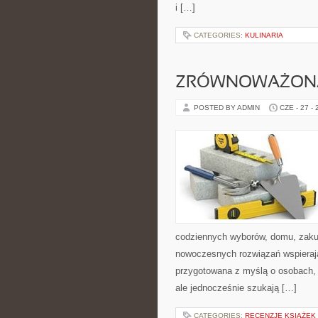
i […]
CATEGORIES:
KULINARIA
ZRÓWNOWAŻON
POSTED BY ADMIN
CZE - 27 -
codziennych wyborów, domu, zakupó
nowoczesnych rozwiązań wspierają
przygotowana z myślą o osobach,
ale jednocześnie szukają […]
CATEGORIES:
RECENZJE KSIĄŻEK