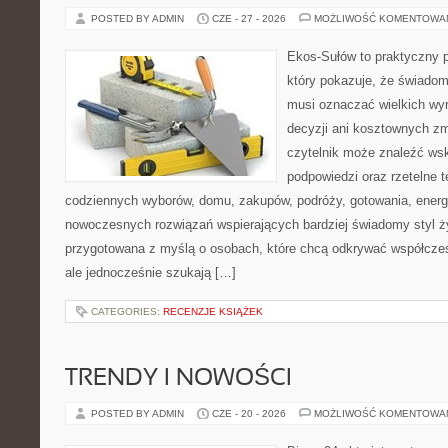
POSTED BY ADMIN
CZE - 27 - 2026
MOŻLIWOŚĆ KOMENTOWA
Ekos-Sułów to praktyczny p
który pokazuje, że świadom
musi oznaczać wielkich wy
decyzji ani kosztownych zm
czytelnik może znaleźć ws
podpowiedzi oraz rzetelne 
codziennych wyborów, domu, zakupów, podróży, gotowania, energii
nowoczesnych rozwiązań wspierających bardziej świadomy styl ży
przygotowana z myślą o osobach, które chcą odkrywać współcz
ale jednocześnie szukają […]
CATEGORIES:
RECENZJE KSIĄŻEK
TRENDY I NOWOŚCI
POSTED BY ADMIN
CZE - 20 - 2026
MOŻLIWOŚĆ KOMENTOWA