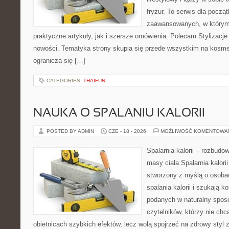
fryzur. To serwis dla począt
zaawansowanych, w którym
praktyczne artykuły, jak i szersze omówienia. Polecam Stylizacje
nowości. Tematyka strony skupia się przede wszystkim na kosme
ogranicza się […]
CATEGORIES:
THAIFUN
NAUKA O SPALANIU KALORII
POSTED BY ADMIN
CZE - 18 - 2026
MOŻLIWOŚĆ KOMENTOWA
Spalarnia kalorii – rozbudo
masy ciała Spalarnia kalorii
stworzony z myślą o osoba
spalania kalorii i szukają k
podanych w naturalny sposó
czytelników, którzy nie chc
obietnicach szybkich efektów, lecz wolą spojrzeć na zdrowy styl 