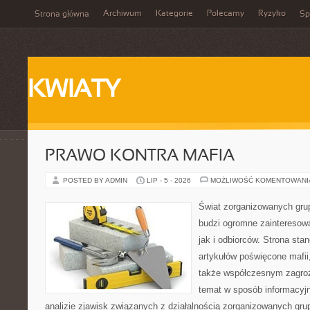
Archiwum
Kategorie
Polecamy
Ryzyko
Strona główna
Sp
KWIATY
PRAWO KONTRA MAFIA
POSTED BY ADMIN
LIP - 5 - 2026
MOŻLIWOŚĆ KOMENTOWAN
Świat zorganizowanych grup
budzi ogromne zainteresowa
jak i odbiorców. Strona st
artykułów poświęcone mafii, 
także współczesnym zagroż
temat w sposób informacyjn
analizie zjawisk związanych z działalnością zorganizowanych gr