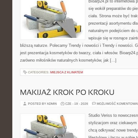
Bioarp24.pl to internetowa 
się wokół preparatów do pie
ciała. Strona może być tra
prezentacji asortymentu dla 
naturalnym podejściem do ur
wpisuje się w rosnące zain
bliższą naturze. Polecamy Trendy i nowości i Trendy i nowości
jest prezentacja kosmetyków do twarzy, ciała i włosów. Bioarp24
zarówno miłośników naturalnych kosmetyków, jak […]
CATEGORIES:
MIEJSCA Z KLIMATEM
MAKIJAŻ KROK PO KROKU
POSTED BY ADMIN
CZE - 19 - 2026
MOŻLIWOŚĆ KOMENTOWA
Studio Veriss to nowoczes
stylizacjom oraz ciekawym
chcą odkrywać nowe trendy
lifestylowy i łączy w sobie