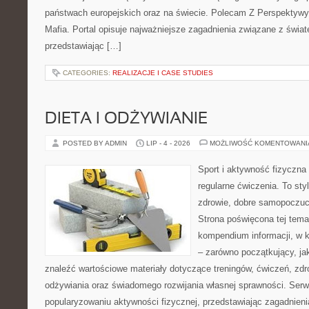
państwach europejskich oraz na świecie. Polecam Z Perspektywy 
Mafia. Portal opisuje najważniejsze zagadnienia związane z świ
przedstawiając […]
CATEGORIES:
REALIZACJE I CASE STUDIES
DIETA I ODŻYWIANIE
POSTED BY ADMIN
LIP - 4 - 2026
MOŻLIWOŚĆ KOMENTOWAN
Sport i aktywność fizyczna 
regularne ćwiczenia. To sty
zdrowie, dobre samopoczuci
Strona poświęcona tej tem
kompendium informacji, w k
– zarówno początkujący, j
znaleźć wartościowe materiały dotyczące treningów, ćwiczeń, zdr
odżywiania oraz świadomego rozwijania własnej sprawności. Serwi
popularyzowaniu aktywności fizycznej, przedstawiając zagadnien