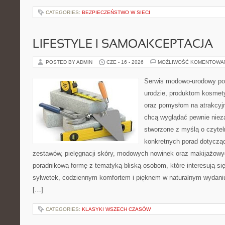
CATEGORIES:
BEZPIECZEŃSTWO W SIECI
LIFESTYLE I SAMOAKCEPTACJA
POSTED BY ADMIN
CZE - 16 - 2026
MOŻLIWOŚĆ KOMENTOWA
Serwis modowo-urodowy poś
urodzie, produktom kosmet
oraz pomysłom na atrakcyjn
chcą wyglądać pewnie nieza
stworzone z myślą o czytel
konkretnych porad dotycz
zestawów, pielęgnacji skóry, modowych nowinek oraz makijażowyc
poradnikową formę z tematyką bliską osobom, które interesują si
sylwetek, codziennym komfortem i pięknem w naturalnym wydaniu
[…]
CATEGORIES:
KLASYKI WSZECH CZASÓW