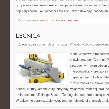
odżywiania oraz świadomego rozwijania własnej sprawności. Serwi
popularyzowaniu aktywności fizycznej, przedstawiając zagadnien
CATEGORIES:
MIEJSCA NA LUNCH BIZNESOWY
LEGNICA
POSTED BY ADMIN
LIP - 2 - 2026
MOŻLIWOŚĆ KOMENTOWAN
Moda Wrocław to różnorodn
poświęcony podróżom na D
szczególnym uwzględnieni
miejscowości, które tworzą
mapę tej części Polski. St
można znaleźć ciekawe opi
historii, kultury, architektury, przyrody, wydarzeń, rekreacji oraz
i miasteczkach Dolnego Śląska. To blog dla osób, które lubią poz
Wrocław nie ogranicza się wyłącznie do najbardziej znanych atrakc