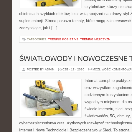
czytelników, którzy nie chc
obietnicach szybkich efektów, lecz wolą spojrzeć na zdrowy styl 
suplementacji. Strona porusza tematy, które mogą zainteresować
zaczynające, jak i […]
CATEGORIES:
TRENING KOBIET VS. TRENING MĘŻCZYZN
ŚWIATŁOWODY I NOWOCZESNE 
POSTED BY ADMIN
CZE - 17 - 2026
MOŻLIWOŚĆ KOMENTOWA
Internat.com.pl to praktycz
oraz wszystkim zagadnienio
codziennym korzystaniem z
wygodnym miejscem dla os
świecie internetu, sieci b
światłowodów, 5G, chmury, 
cyberbezpieczeństwa oraz użytkowych rozwiązań technologicznyc
Internet i Nowe Technologie i Bezpieczeństwo w Sieci. To stron