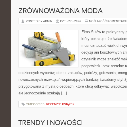
ZRÓWNOWAŻONA MODA
POSTED BY ADMIN
CZE - 27 - 2026
MOŻLIWOŚĆ KOMENTOWA
Ekos-Sułów to praktyczny p
który pokazuje, że świadom
musi oznaczać wielkich wy
decyzji ani kosztownych zm
czytelnik może znaleźć ws
podpowiedzi oraz rzetelne 
codziennych wyborów, domu, zakupów, podróży, gotowania, energii
nowoczesnych rozwiązań wspierających bardziej świadomy styl ży
przygotowana z myślą o osobach, które chcą odkrywać współcz
ale jednocześnie szukają […]
CATEGORIES:
RECENZJE KSIĄŻEK
TRENDY I NOWOŚCI