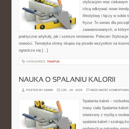
stylizacjom oraz ciekawym
chcą odkrywać nowe trendy
lifestylowy i łączy w sobie
fryzur. To serwis dla począt
zaawansowanych, w którym
praktyczne artykuły, jak i szersze omówienia. Polecam Stylizacje
nowości. Tematyka strony skupia się przede wszystkim na kosme
ogranicza się […]
CATEGORIES:
THAIFUN
NAUKA O SPALANIU KALORII
POSTED BY ADMIN
CZE - 18 - 2026
MOŻLIWOŚĆ KOMENTOWA
Spalarnia kalorii – rozbudo
masy ciała Spalarnia kalorii
stworzony z myślą o osoba
spalania kalorii i szukają k
podanych w naturalny sposó