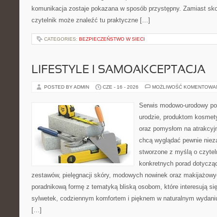
komunikacja zostaje pokazana w sposób przystępny. Zamiast sk
czytelnik może znaleźć tu praktyczne […]
CATEGORIES:
BEZPIECZEŃSTWO W SIECI
LIFESTYLE I SAMOAKCEPTACJA
POSTED BY ADMIN
CZE - 16 - 2026
MOŻLIWOŚĆ KOMENTOWA
Serwis modowo-urodowy poś
urodzie, produktom kosmet
oraz pomysłom na atrakcyjn
chcą wyglądać pewnie nieza
stworzone z myślą o czytel
konkretnych porad dotycz
zestawów, pielęgnacji skóry, modowych nowinek oraz makijażowyc
poradnikową formę z tematyką bliską osobom, które interesują si
sylwetek, codziennym komfortem i pięknem w naturalnym wydaniu
[…]