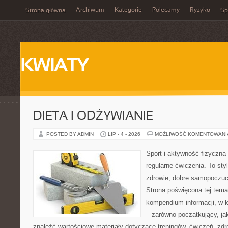
Archiwum
Kategorie
Polecamy
Ryzyko
Strona główna
Sp
KWIATY
DIETA I ODŻYWIANIE
POSTED BY ADMIN
LIP - 4 - 2026
MOŻLIWOŚĆ KOMENTOWAN
Sport i aktywność fizyczna 
regularne ćwiczenia. To sty
zdrowie, dobre samopoczuci
Strona poświęcona tej tem
kompendium informacji, w k
– zarówno początkujący, j
znaleźć wartościowe materiały dotyczące treningów, ćwiczeń, zdr