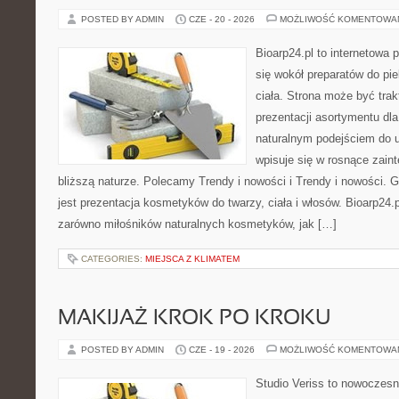
POSTED BY ADMIN
CZE - 20 - 2026
MOŻLIWOŚĆ KOMENTOWA
Bioarp24.pl to internetowa 
się wokół preparatów do pie
ciała. Strona może być tra
prezentacji asortymentu dla 
naturalnym podejściem do ur
wpisuje się w rosnące zain
bliższą naturze. Polecamy Trendy i nowości i Trendy i nowości
jest prezentacja kosmetyków do twarzy, ciała i włosów. Bioarp24
zarówno miłośników naturalnych kosmetyków, jak […]
CATEGORIES:
MIEJSCA Z KLIMATEM
MAKIJAŻ KROK PO KROKU
POSTED BY ADMIN
CZE - 19 - 2026
MOŻLIWOŚĆ KOMENTOWA
Studio Veriss to nowoczes