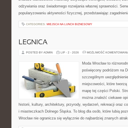
odżywiania oraz świadomego rozwijania własnej sprawności. Serwi
popularyzowaniu aktywności fizycznej, przedstawiając zagadnien
CATEGORIES:
MIEJSCA NA LUNCH BIZNESOWY
LEGNICA
POSTED BY ADMIN
LIP - 2 - 2026
MOŻLIWOŚĆ KOMENTOWAN
Moda Wrocław to różnorodn
poświęcony podróżom na D
szczególnym uwzględnieni
miejscowości, które tworzą
mapę tej części Polski. St
można znaleźć ciekawe opi
historii, kultury, architektury, przyrody, wydarzeń, rekreacji oraz
i miasteczkach Dolnego Śląska. To blog dla osób, które lubią poz
Wrocław nie ogranicza się wyłącznie do najbardziej znanych atrakc