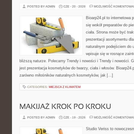
POSTED BY ADMIN
CZE - 20 - 2026
MOŻLIWOŚĆ KOMENTOWA
Bioarp24.pl to internetowa 
się wokół preparatów do pie
ciała. Strona może być tra
prezentacji asortymentu dla 
naturalnym podejściem do ur
wpisuje się w rosnące zain
bliższą naturze. Polecamy Trendy i nowości i Trendy i nowości
jest prezentacja kosmetyków do twarzy, ciała i włosów. Bioarp24
zarówno miłośników naturalnych kosmetyków, jak […]
CATEGORIES:
MIEJSCA Z KLIMATEM
MAKIJAŻ KROK PO KROKU
POSTED BY ADMIN
CZE - 19 - 2026
MOŻLIWOŚĆ KOMENTOWA
Studio Veriss to nowoczes