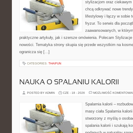
stylizacjom oraz ciekawym
chcą odkrywać nowe trendy
lifestylowy i łączy w sobie
fryzur. To serwis dla począt
zaawansowanych, w którym
praktyczne artykuły, jak i szersze omówienia. Polecam Stylizacje
nowości. Tematyka strony skupia się przede wszystkim na kosme
ogranicza się […]
CATEGORIES:
THAIFUN
NAUKA O SPALANIU KALORII
POSTED BY ADMIN
CZE - 18 - 2026
MOŻLIWOŚĆ KOMENTOWA
Spalarnia kalorii – rozbudo
masy ciała Spalarnia kalorii
stworzony z myślą o osoba
spalania kalorii i szukają k
podanych w naturalny sposó