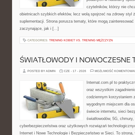
czytelników, którzy nie chc
obietnicach szybkich efektów, lecz wolą spojrzeć na zdrowy styl 
suplementacji. Strona porusza tematy, które mogą zainteresować
zaczynające, jak i […]
CATEGORIES:
TRENING KOBIET VS. TRENING MĘŻCZYZN
ŚWIATŁOWODY I NOWOCZESNE 
POSTED BY ADMIN
CZE - 17 - 2026
MOŻLIWOŚĆ KOMENTOWA
Internat.com.pl to praktycz
oraz wszystkim zagadnienio
codziennym korzystaniem z
wygodnym miejscem dla os
świecie internetu, sieci b
światłowodów, 5G, chmury, 
cyberbezpieczeństwa oraz użytkowych rozwiązań technologicznyc
Internet i Nowe Technologie i Bezpieczeństwo w Sieci. To stron