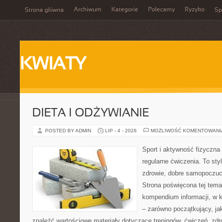
Archiwum
Kategorie
Polecamy
Ryzyko
Strona główna
Sp
KWIATY
DIETA I ODŻYWIANIE
POSTED BY ADMIN
LIP - 4 - 2026
MOŻLIWOŚĆ KOMENTOWAN
Sport i aktywność fizyczna 
regularne ćwiczenia. To sty
zdrowie, dobre samopoczuci
Strona poświęcona tej tem
kompendium informacji, w k
– zarówno początkujący, j
znaleźć wartościowe materiały dotyczące treningów, ćwiczeń, zdr