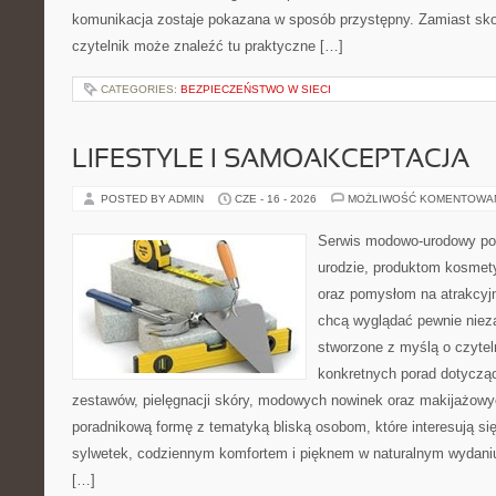
komunikacja zostaje pokazana w sposób przystępny. Zamiast sk
czytelnik może znaleźć tu praktyczne […]
CATEGORIES:
BEZPIECZEŃSTWO W SIECI
LIFESTYLE I SAMOAKCEPTACJA
POSTED BY ADMIN
CZE - 16 - 2026
MOŻLIWOŚĆ KOMENTOWA
Serwis modowo-urodowy poś
urodzie, produktom kosmet
oraz pomysłom na atrakcyjn
chcą wyglądać pewnie nieza
stworzone z myślą o czytel
konkretnych porad dotycz
zestawów, pielęgnacji skóry, modowych nowinek oraz makijażowyc
poradnikową formę z tematyką bliską osobom, które interesują si
sylwetek, codziennym komfortem i pięknem w naturalnym wydaniu
[…]