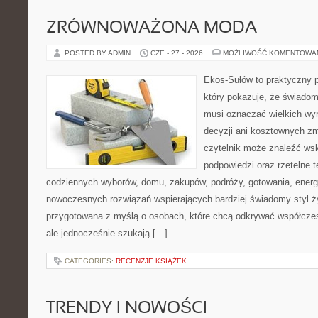
ZRÓWNOWAŻONA MODA
POSTED BY ADMIN
CZE - 27 - 2026
MOŻLIWOŚĆ KOMENTOWA
Ekos-Sułów to praktyczny p
który pokazuje, że świadom
musi oznaczać wielkich wy
decyzji ani kosztownych zm
czytelnik może znaleźć ws
podpowiedzi oraz rzetelne 
codziennych wyborów, domu, zakupów, podróży, gotowania, energii
nowoczesnych rozwiązań wspierających bardziej świadomy styl ży
przygotowana z myślą o osobach, które chcą odkrywać współcz
ale jednocześnie szukają […]
CATEGORIES:
RECENZJE KSIĄŻEK
TRENDY I NOWOŚCI