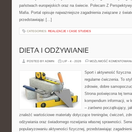
państwach europejskich oraz na świecie. Polecam Z Perspektywy 
Mafia. Portal opisuje najważniejsze zagadnienia związane z świ
przedstawiając […]
CATEGORIES:
REALIZACJE I CASE STUDIES
DIETA I ODŻYWIANIE
POSTED BY ADMIN
LIP - 4 - 2026
MOŻLIWOŚĆ KOMENTOWAN
Sport i aktywność fizyczna 
regularne ćwiczenia. To sty
zdrowie, dobre samopoczuci
Strona poświęcona tej tem
kompendium informacji, w k
– zarówno początkujący, j
znaleźć wartościowe materiały dotyczące treningów, ćwiczeń, zdr
odżywiania oraz świadomego rozwijania własnej sprawności. Serwi
popularyzowaniu aktywności fizycznej, przedstawiając zagadnien