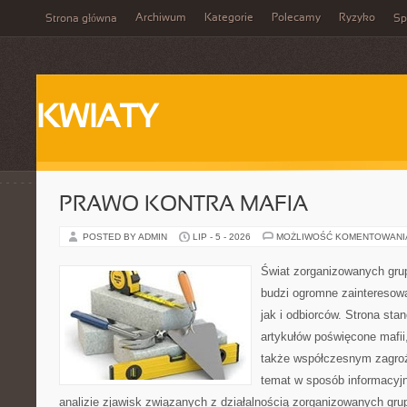
Archiwum
Kategorie
Polecamy
Ryzyko
Strona główna
Sp
KWIATY
PRAWO KONTRA MAFIA
POSTED BY ADMIN
LIP - 5 - 2026
MOŻLIWOŚĆ KOMENTOWAN
Świat zorganizowanych grup
budzi ogromne zainteresowa
jak i odbiorców. Strona st
artykułów poświęcone mafii, 
także współczesnym zagroż
temat w sposób informacyjn
analizie zjawisk związanych z działalnością zorganizowanych gr