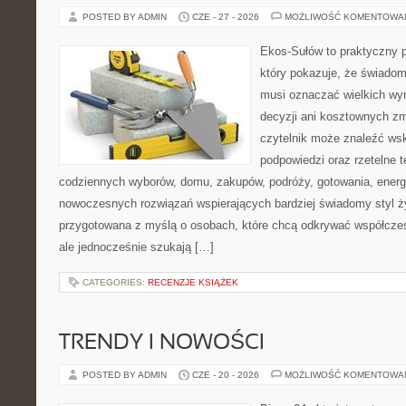
POSTED BY ADMIN
CZE - 27 - 2026
MOŻLIWOŚĆ KOMENTOWA
Ekos-Sułów to praktyczny p
który pokazuje, że świadom
musi oznaczać wielkich wy
decyzji ani kosztownych zm
czytelnik może znaleźć ws
podpowiedzi oraz rzetelne 
codziennych wyborów, domu, zakupów, podróży, gotowania, energii
nowoczesnych rozwiązań wspierających bardziej świadomy styl ży
przygotowana z myślą o osobach, które chcą odkrywać współcz
ale jednocześnie szukają […]
CATEGORIES:
RECENZJE KSIĄŻEK
TRENDY I NOWOŚCI
POSTED BY ADMIN
CZE - 20 - 2026
MOŻLIWOŚĆ KOMENTOWA