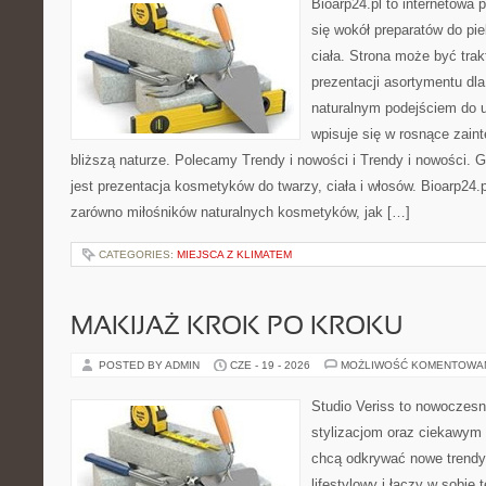
Bioarp24.pl to internetowa 
się wokół preparatów do pie
ciała. Strona może być tra
prezentacji asortymentu dla 
naturalnym podejściem do ur
wpisuje się w rosnące zain
bliższą naturze. Polecamy Trendy i nowości i Trendy i nowości
jest prezentacja kosmetyków do twarzy, ciała i włosów. Bioarp24
zarówno miłośników naturalnych kosmetyków, jak […]
CATEGORIES:
MIEJSCA Z KLIMATEM
MAKIJAŻ KROK PO KROKU
POSTED BY ADMIN
CZE - 19 - 2026
MOŻLIWOŚĆ KOMENTOWA
Studio Veriss to nowoczes
stylizacjom oraz ciekawym
chcą odkrywać nowe trendy
lifestylowy i łączy w sobie