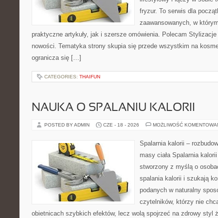
fryzur. To serwis dla począt
zaawansowanych, w którym
praktyczne artykuły, jak i szersze omówienia. Polecam Stylizacje
nowości. Tematyka strony skupia się przede wszystkim na kosme
ogranicza się […]
CATEGORIES:
THAIFUN
NAUKA O SPALANIU KALORII
POSTED BY ADMIN
CZE - 18 - 2026
MOŻLIWOŚĆ KOMENTOWA
Spalarnia kalorii – rozbudo
masy ciała Spalarnia kalorii
stworzony z myślą o osoba
spalania kalorii i szukają k
podanych w naturalny sposó
czytelników, którzy nie chc
obietnicach szybkich efektów, lecz wolą spojrzeć na zdrowy styl 