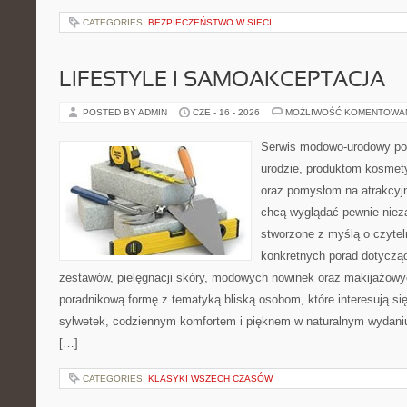
CATEGORIES:
BEZPIECZEŃSTWO W SIECI
LIFESTYLE I SAMOAKCEPTACJA
POSTED BY ADMIN
CZE - 16 - 2026
MOŻLIWOŚĆ KOMENTOWA
Serwis modowo-urodowy poś
urodzie, produktom kosmet
oraz pomysłom na atrakcyjn
chcą wyglądać pewnie nieza
stworzone z myślą o czytel
konkretnych porad dotycz
zestawów, pielęgnacji skóry, modowych nowinek oraz makijażowyc
poradnikową formę z tematyką bliską osobom, które interesują si
sylwetek, codziennym komfortem i pięknem w naturalnym wydaniu
[…]
CATEGORIES:
KLASYKI WSZECH CZASÓW