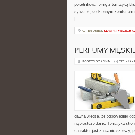
poradnikową formę z tematyką blis
sylwetek, codziennym komfortem i
[…]
CATEGORIES:
KLASYKI WSZECH 
PERFUMY MĘSKI
POSTED BY ADMIN
CZE - 13 -
dawna wiedzą, że odpowiednio dob
najprostsze danie. Tematyka stron
charakter jest znacznie szerszy, 