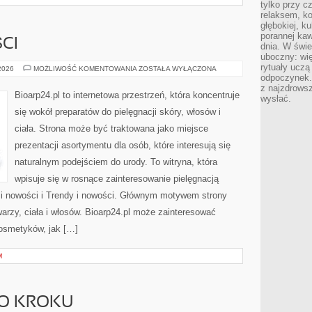
tylko przy c
relaksem, k
głębokiej, k
porannej kaw
CI
dnia. W świe
uboczny: wię
rytuały uczą
TRENDY
 2026
MOŻLIWOŚĆ KOMENTOWANIA
ZOSTAŁA WYŁĄCZONA
I
odpoczynek.
NOWOŚCI
z najzdrows
Bioarp24.pl to internetowa przestrzeń, która koncentruje
wysłać.
się wokół preparatów do pielęgnacji skóry, włosów i
ciała. Strona może być traktowana jako miejsce
prezentacji asortymentu dla osób, które interesują się
naturalnym podejściem do urody. To witryna, która
wpisuje się w rosnące zainteresowanie pielęgnacją
 i nowości i Trendy i nowości. Głównym motywem strony
arzy, ciała i włosów. Bioarp24.pl może zainteresować
osmetyków, jak […]
M
PO KROKU