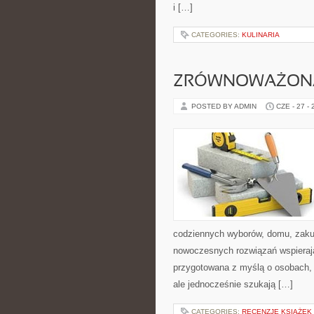
i […]
CATEGORIES:
KULINARIA
ZRÓWNOWAŻON
POSTED BY ADMIN
CZE - 27 -
codziennych wyborów, domu, zakupó
nowoczesnych rozwiązań wspierają
przygotowana z myślą o osobach,
ale jednocześnie szukają […]
CATEGORIES:
RECENZJE KSIĄŻEK