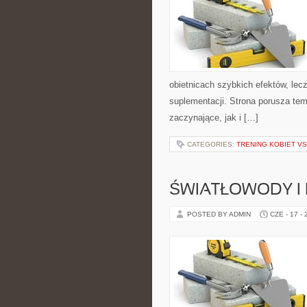
obietnicach szybkich efektów, lec
suplementacji. Strona porusza te
zaczynające, jak i […]
CATEGORIES:
TRENING KOBIET VS
ŚWIATŁOWODY I
POSTED BY ADMIN
CZE - 17 -