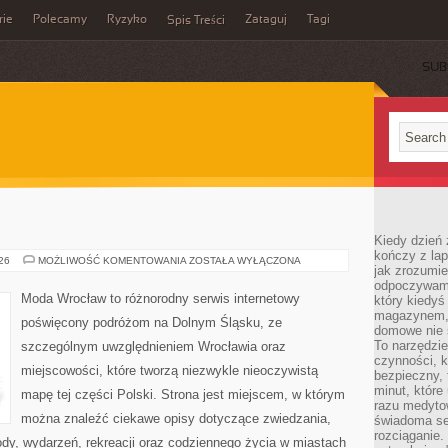
rie
Polecamy
Ryzyko
Zataguj
Tagi
Spis Treści
SUB
Kiedy dzień 
kończy z la
LEGNICA
026
MOŻLIWOŚĆ KOMENTOWANIA
ZOSTAŁA WYŁĄCZONA
jak zrozumie
odpoczywamy
Moda Wrocław to różnorodny serwis internetowy
który kiedyś
magazynem, 
poświęcony podróżom na Dolnym Śląsku, ze
domowe nie 
To narzędzie
szczególnym uwzględnieniem Wrocławia oraz
czynności, k
miejscowości, które tworzą niezwykle nieoczywistą
bezpieczny, 
minut, które
mapę tej części Polski. Strona jest miejscem, w którym
razu medyto
można znaleźć ciekawe opisy dotyczące zwiedzania,
świadoma se
rozciąganie.
zyrody, wydarzeń, rekreacji oraz codziennego życia w miastach