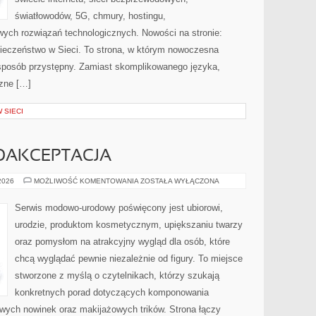
światłowodów, 5G, chmury, hostingu,
ych rozwiązań technologicznych. Nowości na stronie:
pieczeństwo w Sieci. To strona, w którym nowoczesna
sposób przystępny. Zamiast skomplikowanego języka,
czne […]
 SIECI
MOAKCEPTACJA
LIFESTYLE
 2026
MOŻLIWOŚĆ KOMENTOWANIA
ZOSTAŁA WYŁĄCZONA
I
SAMOAKCEPTACJA
Serwis modowo-urodowy poświęcony jest ubiorowi,
urodzie, produktom kosmetycznym, upiększaniu twarzy
oraz pomysłom na atrakcyjny wygląd dla osób, które
chcą wyglądać pewnie niezależnie od figury. To miejsce
stworzone z myślą o czytelnikach, którzy szukają
konkretnych porad dotyczących komponowania
owych nowinek oraz makijażowych trików. Strona łączy