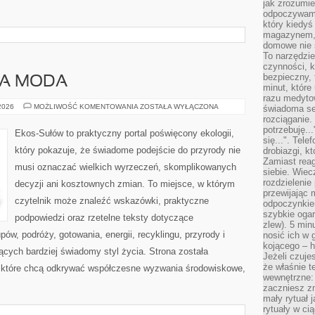
jak zrozumie
odpoczywamy
który kiedyś
magazynem, 
domowe nie 
To narzędzie
czynności, k
bezpieczny, 
A MODA
minut, które
razu medyto
ZRÓWNOWAŻONA
 2026
MOŻLIWOŚĆ KOMENTOWANIA
ZOSTAŁA WYŁĄCZONA
świadoma se
MODA
rozciąganie.
potrzebuję...
Ekos-Sułów to praktyczny portal poświęcony ekologii,
się...". Tel
który pokazuje, że świadome podejście do przyrody nie
drobiazgi, k
Zamiast rea
musi oznaczać wielkich wyrzeczeń, skomplikowanych
siebie. Wiec
rozdzielenie
decyzji ani kosztownych zmian. To miejsce, w którym
przewijając 
czytelnik może znaleźć wskazówki, praktyczne
odpoczynkiem
szybkie ogarn
podpowiedzi oraz rzetelne teksty dotyczące
zlew). 5 min
w, podróży, gotowania, energii, recyklingu, przyrody i
nosić ich w 
kojącego – h
cych bardziej świadomy styl życia. Strona została
Jeżeli czuje
że właśnie t
 które chcą odkrywać współczesne wyzwania środowiskowe,
wewnętrzne: 
zaczniesz z
mały rytuał 
rytuały w ci