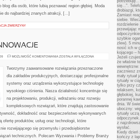
potrzebuję...
się...". Tel
 blog dla osób, które lubią poznawać region głębiej. Moda
drobiazgi, k
e do najbardziej znanych atrakcji, […]
Zamiast rea
siebie. Wiec
rozdzielenie
ACJA ZWIERZYNY
przewijając 
odpoczynkiem
szybkie ogarn
zlew). 5 min
INNOWACJE
nosić ich w 
kojącego – h
TECHNOLOGIE
026
MOŻLIWOŚĆ KOMENTOWANIA
ZOSTAŁA WYŁĄCZONA
Jeżeli czuje
I
że właśnie t
INNOWACJE
wewnętrzne: 
Tworzymy zaawansowane rozwiązania przeznaczone
zaczniesz z
dla zakładów produkcyjnych, dostarczając profesjonalne
mały rytuał 
rytuały w ci
systemy oraz urządzenia wykorzystujące technologię
tylko przy c
relaksem, k
wysokiego ciśnienia. Nasza działalność koncentruje się
głębokiej, k
na projektowaniu, produkcji, wdrażaniu oraz rozwoju
porannej kaw
dnia. W świe
kompleksowych rozwiązań, które znajdują zastosowanie
uboczny: wię
ektywność, dokładność oraz bezpieczeństwo wykonywanych
rytuały uczą
odpoczynek.
 ofertę produktów, usług oraz technologii, które
z najzdrows
wysłać.
ie rozwijającego się przemysłu i przedsiębiorstw
Kiedy dzień 
iązań technicznych. Polecam Wyzwania i Problemy Branży
kończy z la