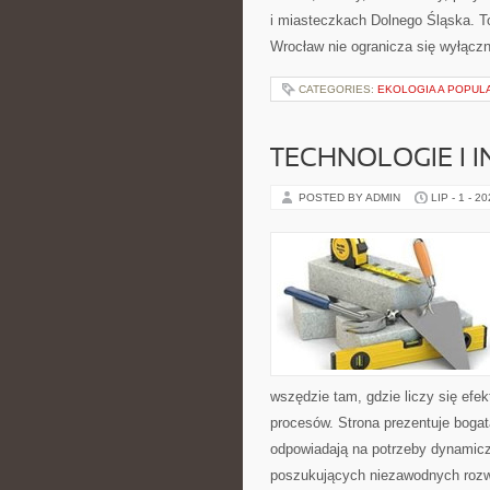
i miasteczkach Dolnego Śląska. To
Wrocław nie ogranicza się wyłączni
CATEGORIES:
EKOLOGIA A POPUL
TECHNOLOGIE I 
POSTED BY ADMIN
LIP - 1 - 2
wszędzie tam, gdzie liczy się ef
procesów. Strona prezentuje bogatą
odpowiadają na potrzeby dynamiczn
poszukujących niezawodnych rozw