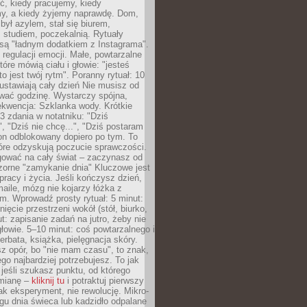
ć, kiedy pracujemy, kiedy
, a kiedy żyjemy naprawdę. Dom,
 był azylem, stał się biurem,
studiem, poczekalnią. Rytuały
są "ładnym dodatkiem z Instagrama".
 regulacji emocji. Małe, powtarzalne
tóre mówią ciału i głowie: "jesteś
to jest twój rytm". Poranny rytuał: 10
 ustawiają cały dzień Nie musisz od
wać godzinę. Wystarczy spójna,
kwencja: Szklanka wody. Krótkie
 3 zdania w notatniku: "Dziś
", "Dziś nie chcę...", "Dziś postaram
efon odblokowany dopiero po tym. To
tóre odzyskują poczucie sprawczości.
gować na cały świat – zaczynasz od
zorne "zamykanie dnia" Kluczowe jest
 pracy i życia. Jeśli kończysz dzień,
maile, mózg nie kojarzy łóżka z
. Wprowadź prosty rytuał: 5 minut:
ięcie przestrzeni wokół (stół, biurko,
ut: zapisanie zadań na jutro, żeby nie
głowie. 5–10 minut: coś powtarzalnego i
erbata, książka, pielęgnacja skóry.
sz opór, bo "nie mam czasu", to znak,
ego najbardziej potrzebujesz. To jak
jeśli szukasz punktu, od którego
mianę –
kliknij tu
i potraktuj pierwszy
jak eksperyment, nie rewolucję. Mikro-
ągu dnia świeca lub kadzidło odpalane