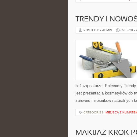
TRENDY I NOWOŚ
POSTED BY ADMIN
CZE - 20 -
bliższą naturze. Polecamy Trendy
jest prezentacja kosmetyków do tw
zarówno miłośników naturalnych k
CATEGORIES:
MIEJSCA Z KLIMATE
MAKIJAŻ KROK 