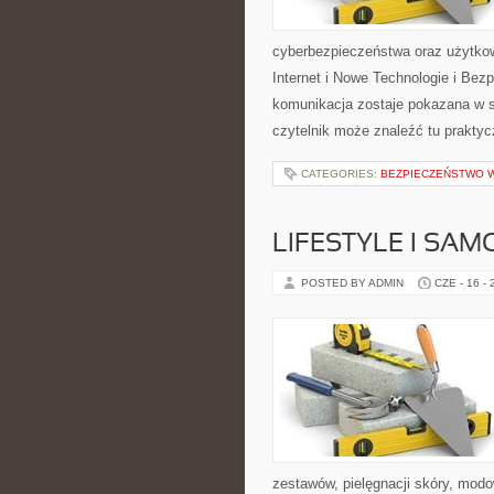
cyberbezpieczeństwa oraz użytkow
Internet i Nowe Technologie i Bez
komunikacja zostaje pokazana w 
czytelnik może znaleźć tu prakty
CATEGORIES:
BEZPIECZEŃSTWO W
LIFESTYLE I SA
POSTED BY ADMIN
CZE - 16 -
zestawów, pielęgnacji skóry, mod