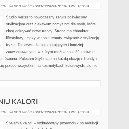
MAKIJAŻ
 2026
MOŻLIWOŚĆ KOMENTOWANIA
ZOSTAŁA WYŁĄCZONA
KROK
PO
KROKU
Studio Veriss to nowoczesny serwis poświęcony
stylizacjom oraz ciekawym pomysłom dla osób, które
chcą odkrywać nowe trendy. Strona ma charakter
lifestylowy i łączy w sobie tematy związane z stylizacją
fryzur. To serwis dla początkujących i bardziej
zaawansowanych, w którym można znaleźć zarówno
 omówienia. Polecam Stylizacje na każdą okazję i Trendy i
się przede wszystkim na kosmetykach kolorowych, ale nie
IU KALORII
NAUKA
 2026
MOŻLIWOŚĆ KOMENTOWANIA
ZOSTAŁA WYŁĄCZONA
O
SPALANIU
KALORII
Spalarnia kalorii – rozbudowany przewodnik po redukcji