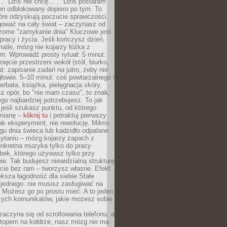
", "Dziś nie chcę...", "Dziś postaram
efon odblokowany dopiero po tym. To
tóre odzyskują poczucie sprawczości.
gować na cały świat – zaczynasz od
zorne "zamykanie dnia" Kluczowe jest
 pracy i życia. Jeśli kończysz dzień,
maile, mózg nie kojarzy łóżka z
. Wprowadź prosty rytuał: 5 minut:
ięcie przestrzeni wokół (stół, biurko,
ut: zapisanie zadań na jutro, żeby nie
głowie. 5–10 minut: coś powtarzalnego i
erbata, książka, pielęgnacja skóry.
sz opór, bo "nie mam czasu", to znak,
ego najbardziej potrzebujesz. To jak
jeśli szukasz punktu, od którego
mianę –
kliknij tu
i potraktuj pierwszy
jak eksperyment, nie rewolucję. Mikro-
ągu dnia świeca lub kadzidło odpalane
zytaniu – mózg kojarzy zapach z
onkretna muzyka tylko do pracy
ubek, którego używasz tylko przy
ie. Tak budujesz niewidzialną strukturę
cie bez ram – tworzysz własne. Efekt
ksza łagodność dla siebie Stałe
 jednego: nie musisz zasługiwać na
 Możesz go po prostu mieć. A to jeden
zych komunikatów, jakie możesz sobie
zaczyna się od scrollowania telefonu, a
ptopem na kołdrze, nasz mózg nie ma