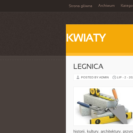
Archiwum
Katego
Strona główna
KWIATY
LEGNICA
POSTED BY ADMIN
LIP - 2 - 2
historii, kultury, architektury, pr