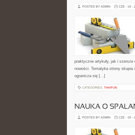
POSTED BY ADMIN
CZE - 19 -
praktyczne artykuły, jak i szersze
nowości. Tematyka strony skupia 
ogranicza się […]
CATEGORIES:
THAIFUN
NAUKA O SPALAN
POSTED BY ADMIN
CZE - 18 -