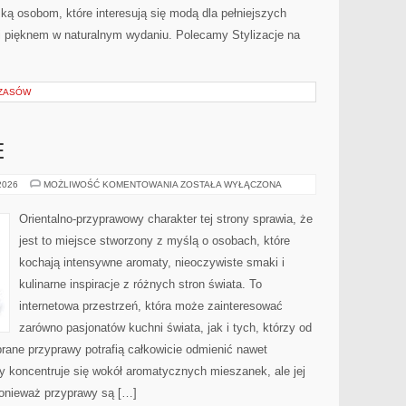
ką osobom, które interesują się modą dla pełniejszych
 pięknem w naturalnym wydaniu. Polecamy Stylizacje na
CZASÓW
E
PERFUMY
 2026
MOŻLIWOŚĆ KOMENTOWANIA
ZOSTAŁA WYŁĄCZONA
MĘSKIE
Orientalno-przyprawowy charakter tej strony sprawia, że
jest to miejsce stworzony z myślą o osobach, które
kochają intensywne aromaty, nieoczywiste smaki i
kulinarne inspiracje z różnych stron świata. To
internetowa przestrzeń, która może zainteresować
zarówno pasjonatów kuchni świata, jak i tych, którzy od
rane przyprawy potrafią całkowicie odmienić nawet
y koncentruje się wokół aromatycznych mieszanek, ale jej
ponieważ przyprawy są […]