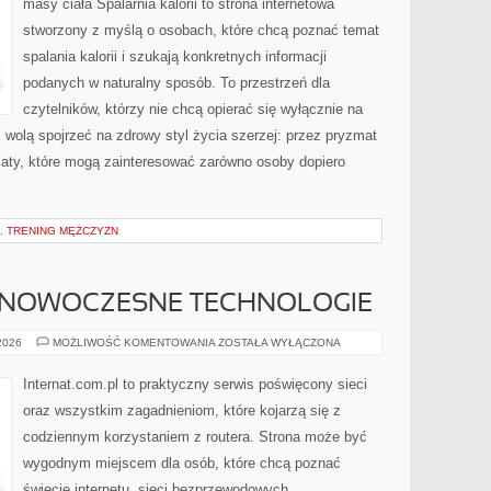
masy ciała Spalarnia kalorii to strona internetowa
stworzony z myślą o osobach, które chcą poznać temat
spalania kalorii i szukają konkretnych informacji
podanych w naturalny sposób. To przestrzeń dla
czytelników, którzy nie chcą opierać się wyłącznie na
z wolą spojrzeć na zdrowy styl życia szerzej: przez pryzmat
maty, które mogą zainteresować zarówno osoby dopiero
. TRENING MĘŻCZYZN
 NOWOCZESNE TECHNOLOGIE
ŚWIATŁOWODY
 2026
MOŻLIWOŚĆ KOMENTOWANIA
ZOSTAŁA WYŁĄCZONA
I
NOWOCZESNE
TECHNOLOGIE
Internat.com.pl to praktyczny serwis poświęcony sieci
oraz wszystkim zagadnieniom, które kojarzą się z
codziennym korzystaniem z routera. Strona może być
wygodnym miejscem dla osób, które chcą poznać
świecie internetu, sieci bezprzewodowych,