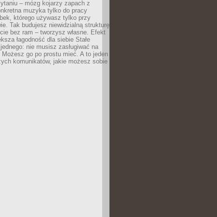
zytaniu – mózg kojarzy zapach z
onkretna muzyka tylko do pracy
ubek, którego używasz tylko przy
ie. Tak budujesz niewidzialną strukturę
cie bez ram – tworzysz własne. Efekt
ksza łagodność dla siebie Stałe
 jednego: nie musisz zasługiwać na
 Możesz go po prostu mieć. A to jeden
zych komunikatów, jakie możesz sobie