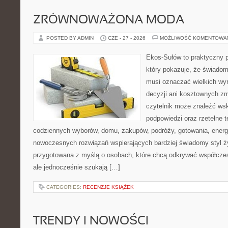
ZRÓWNOWAŻONA MODA
POSTED BY ADMIN
CZE - 27 - 2026
MOŻLIWOŚĆ KOMENTOWA
Ekos-Sułów to praktyczny p
który pokazuje, że świadom
musi oznaczać wielkich wy
decyzji ani kosztownych zm
czytelnik może znaleźć ws
podpowiedzi oraz rzetelne 
codziennych wyborów, domu, zakupów, podróży, gotowania, energii
nowoczesnych rozwiązań wspierających bardziej świadomy styl ży
przygotowana z myślą o osobach, które chcą odkrywać współcz
ale jednocześnie szukają […]
CATEGORIES:
RECENZJE KSIĄŻEK
TRENDY I NOWOŚCI