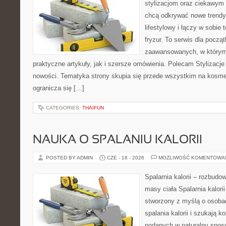
stylizacjom oraz ciekawym
chcą odkrywać nowe trendy
lifestylowy i łączy w sobie
fryzur. To serwis dla począt
zaawansowanych, w którym
praktyczne artykuły, jak i szersze omówienia. Polecam Stylizacje
nowości. Tematyka strony skupia się przede wszystkim na kosme
ogranicza się […]
CATEGORIES:
THAIFUN
NAUKA O SPALANIU KALORII
POSTED BY ADMIN
CZE - 18 - 2026
MOŻLIWOŚĆ KOMENTOWA
Spalarnia kalorii – rozbudo
masy ciała Spalarnia kalorii
stworzony z myślą o osoba
spalania kalorii i szukają k
podanych w naturalny sposó