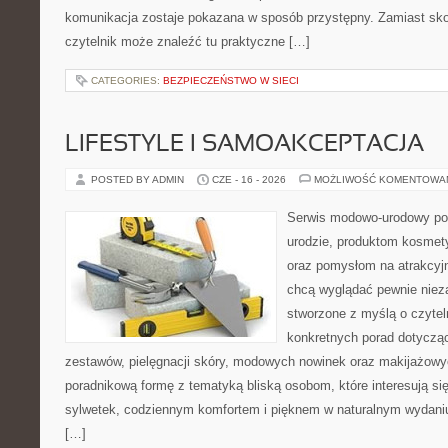
komunikacja zostaje pokazana w sposób przystępny. Zamiast sk
czytelnik może znaleźć tu praktyczne […]
CATEGORIES:
BEZPIECZEŃSTWO W SIECI
LIFESTYLE I SAMOAKCEPTACJA
POSTED BY ADMIN
CZE - 16 - 2026
MOŻLIWOŚĆ KOMENTOWA
Serwis modowo-urodowy poś
urodzie, produktom kosmet
oraz pomysłom na atrakcyjn
chcą wyglądać pewnie nieza
stworzone z myślą o czytel
konkretnych porad dotycz
zestawów, pielęgnacji skóry, modowych nowinek oraz makijażowyc
poradnikową formę z tematyką bliską osobom, które interesują si
sylwetek, codziennym komfortem i pięknem w naturalnym wydaniu
[…]