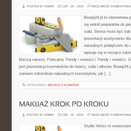
POSTED BY ADMIN
CZE - 20 - 2026
MOŻLIWOŚĆ KOMENTOWA
Bioarp24.pl to internetowa 
się wokół preparatów do pie
ciała. Strona może być tra
prezentacji asortymentu dla 
naturalnym podejściem do ur
wpisuje się w rosnące zain
bliższą naturze. Polecamy Trendy i nowości i Trendy i nowości
jest prezentacja kosmetyków do twarzy, ciała i włosów. Bioarp24
zarówno miłośników naturalnych kosmetyków, jak […]
CATEGORIES:
MIEJSCA Z KLIMATEM
MAKIJAŻ KROK PO KROKU
POSTED BY ADMIN
CZE - 19 - 2026
MOŻLIWOŚĆ KOMENTOWA
Studio Veriss to nowoczes