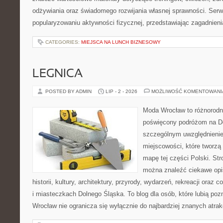
odżywiania oraz świadomego rozwijania własnej sprawności. Serwi
popularyzowaniu aktywności fizycznej, przedstawiając zagadnien
CATEGORIES:
MIEJSCA NA LUNCH BIZNESOWY
LEGNICA
POSTED BY ADMIN
LIP - 2 - 2026
MOŻLIWOŚĆ KOMENTOWAN
Moda Wrocław to różnorodn
poświęcony podróżom na D
szczególnym uwzględnieni
miejscowości, które tworzą
mapę tej części Polski. St
można znaleźć ciekawe opi
historii, kultury, architektury, przyrody, wydarzeń, rekreacji oraz
i miasteczkach Dolnego Śląska. To blog dla osób, które lubią poz
Wrocław nie ogranicza się wyłącznie do najbardziej znanych atrakc