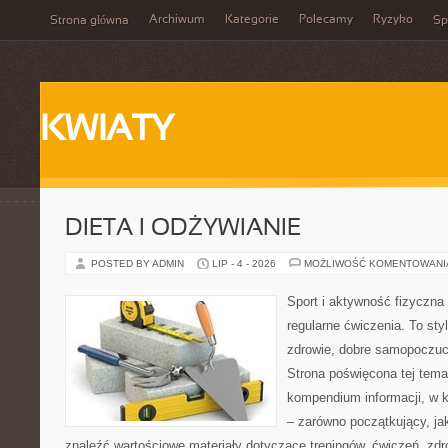
Archiwum
Kategorie
Polecamy
Ryzyko
Strona główna
Sp
KWIATY
DIETA I ODŻYWIANIE
POSTED BY ADMIN
LIP - 4 - 2026
MOŻLIWOŚĆ KOMENTOWAN
Sport i aktywność fizyczna 
regularne ćwiczenia. To sty
zdrowie, dobre samopoczuci
Strona poświęcona tej tem
kompendium informacji, w k
– zarówno początkujący, j
znaleźć wartościowe materiały dotyczące treningów, ćwiczeń, zdr