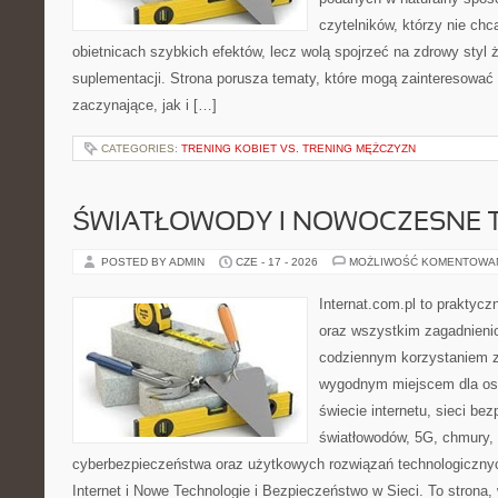
czytelników, którzy nie chc
obietnicach szybkich efektów, lecz wolą spojrzeć na zdrowy styl 
suplementacji. Strona porusza tematy, które mogą zainteresować
zaczynające, jak i […]
CATEGORIES:
TRENING KOBIET VS. TRENING MĘŻCZYZN
ŚWIATŁOWODY I NOWOCZESNE 
POSTED BY ADMIN
CZE - 17 - 2026
MOŻLIWOŚĆ KOMENTOWA
Internat.com.pl to praktycz
oraz wszystkim zagadnienio
codziennym korzystaniem z
wygodnym miejscem dla os
świecie internetu, sieci b
światłowodów, 5G, chmury, 
cyberbezpieczeństwa oraz użytkowych rozwiązań technologicznyc
Internet i Nowe Technologie i Bezpieczeństwo w Sieci. To stron