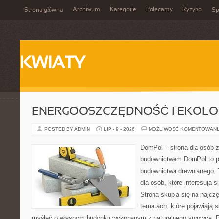
Archiwum
Kategorie
Polecamy
Ryzyko
Strona główna
Sp
KWIATY
ENERGOOSZCZĘDNOŚĆ I EKOLO
POSTED BY ADMIN
LIP - 9 - 2026
MOŻLIWOŚĆ KOMENTOWAN
DomPol – strona dla osób 
budownictwem DomPol to p
budownictwa drewnianego. 
dla osób, które interesują s
Strona skupia się na najczę
tematach, które pojawiają 
myśleć o własnym budynku wykonanym z naturalnego surowca. P