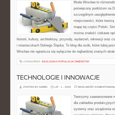
Moda Wrocław to różnorodn
poświęcony podróżom na D
szczególnym uwzględnieni
miejscowości, które tworzą
mapę tej części Polski. St
można znaleźć ciekawe opi
historii, kultury, architektury, przyrody, wydarzeń, rekreacji oraz
i miasteczkach Dolnego Śląska. To blog dla osób, które lubią poz
Wrocław nie ogranicza się wyłącznie do najbardziej znanych atrakc
CATEGORIES:
EKOLOGIA A POPULACJA ZWIERZYNY
TECHNOLOGIE I INNOWACJE
POSTED BY ADMIN
LIP - 1 - 2026
MOŻLIWOŚĆ KOMENTOWAN
Tworzymy zaawansowane ro
dla zakładów produkcyjnych
systemy oraz urządzenia w