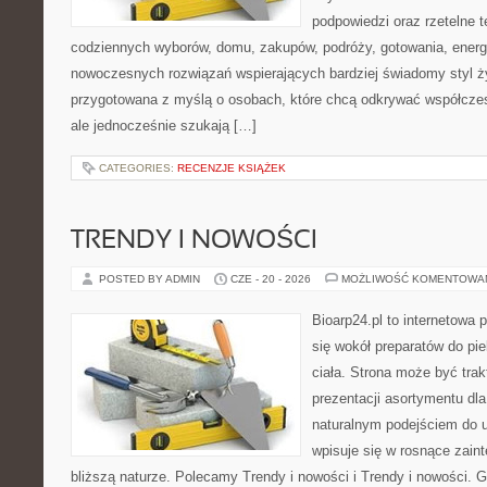
podpowiedzi oraz rzetelne 
codziennych wyborów, domu, zakupów, podróży, gotowania, energii
nowoczesnych rozwiązań wspierających bardziej świadomy styl ży
przygotowana z myślą o osobach, które chcą odkrywać współcz
ale jednocześnie szukają […]
CATEGORIES:
RECENZJE KSIĄŻEK
TRENDY I NOWOŚCI
POSTED BY ADMIN
CZE - 20 - 2026
MOŻLIWOŚĆ KOMENTOWA
Bioarp24.pl to internetowa 
się wokół preparatów do pie
ciała. Strona może być tra
prezentacji asortymentu dla 
naturalnym podejściem do ur
wpisuje się w rosnące zain
bliższą naturze. Polecamy Trendy i nowości i Trendy i nowości