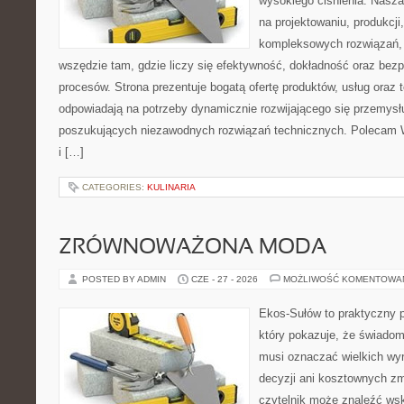
wysokiego ciśnienia. Nasza 
na projektowaniu, produkcji
kompleksowych rozwiązań, 
wszędzie tam, gdzie liczy się efektywność, dokładność oraz b
procesów. Strona prezentuje bogatą ofertę produktów, usług oraz t
odpowiadają na potrzeby dynamicznie rozwijającego się przemysłu
poszukujących niezawodnych rozwiązań technicznych. Polecam 
i […]
CATEGORIES:
KULINARIA
ZRÓWNOWAŻONA MODA
POSTED BY ADMIN
CZE - 27 - 2026
MOŻLIWOŚĆ KOMENTOWA
Ekos-Sułów to praktyczny p
który pokazuje, że świadom
musi oznaczać wielkich wy
decyzji ani kosztownych zm
czytelnik może znaleźć ws