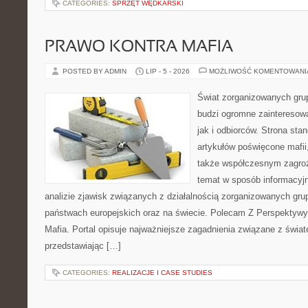
CATEGORIES:
SPRZĘT WĘDKARSKI
PRAWO KONTRA MAFIA
POSTED BY ADMIN
LIP - 5 - 2026
MOŻLIWOŚĆ KOMENTOWAN
Świat zorganizowanych grup
budzi ogromne zainteresowa
jak i odbiorców. Strona st
artykułów poświęcone mafii, 
także współczesnym zagroż
temat w sposób informacyjn
analizie zjawisk związanych z działalnością zorganizowanych gr
państwach europejskich oraz na świecie. Polecam Z Perspektywy 
Mafia. Portal opisuje najważniejsze zagadnienia związane z świ
przedstawiając […]
CATEGORIES:
REALIZACJE I CASE STUDIES