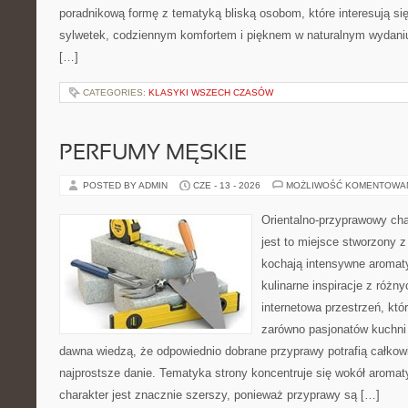
poradnikową formę z tematyką bliską osobom, które interesują si
sylwetek, codziennym komfortem i pięknem w naturalnym wydaniu
[…]
CATEGORIES:
KLASYKI WSZECH CZASÓW
PERFUMY MĘSKIE
POSTED BY ADMIN
CZE - 13 - 2026
MOŻLIWOŚĆ KOMENTOWA
Orientalno-przyprawowy char
jest to miejsce stworzony 
kochają intensywne aromaty
kulinarne inspiracje z różny
internetowa przestrzeń, kt
zarówno pasjonatów kuchni ś
dawna wiedzą, że odpowiednio dobrane przyprawy potrafią całkow
najprostsze danie. Tematyka strony koncentruje się wokół aromat
charakter jest znacznie szerszy, ponieważ przyprawy są […]