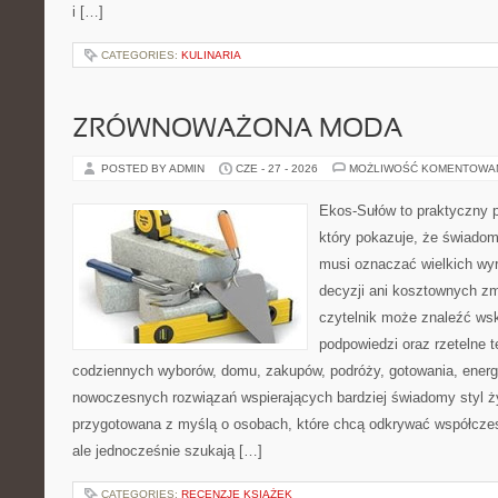
i […]
CATEGORIES:
KULINARIA
ZRÓWNOWAŻONA MODA
POSTED BY ADMIN
CZE - 27 - 2026
MOŻLIWOŚĆ KOMENTOWA
Ekos-Sułów to praktyczny p
który pokazuje, że świadom
musi oznaczać wielkich wy
decyzji ani kosztownych zm
czytelnik może znaleźć ws
podpowiedzi oraz rzetelne 
codziennych wyborów, domu, zakupów, podróży, gotowania, energii
nowoczesnych rozwiązań wspierających bardziej świadomy styl ży
przygotowana z myślą o osobach, które chcą odkrywać współcz
ale jednocześnie szukają […]
CATEGORIES:
RECENZJE KSIĄŻEK