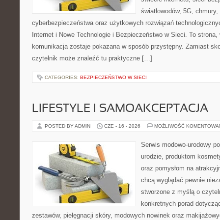
światłowodów, 5G, chmury, 
cyberbezpieczeństwa oraz użytkowych rozwiązań technologicznyc
Internet i Nowe Technologie i Bezpieczeństwo w Sieci. To stron
komunikacja zostaje pokazana w sposób przystępny. Zamiast sk
czytelnik może znaleźć tu praktyczne […]
CATEGORIES:
BEZPIECZEŃSTWO W SIECI
LIFESTYLE I SAMOAKCEPTACJA
POSTED BY ADMIN
CZE - 16 - 2026
MOŻLIWOŚĆ KOMENTOWA
Serwis modowo-urodowy poś
urodzie, produktom kosmet
oraz pomysłom na atrakcyjn
chcą wyglądać pewnie nieza
stworzone z myślą o czytel
konkretnych porad dotycz
zestawów, pielęgnacji skóry, modowych nowinek oraz makijażowyc