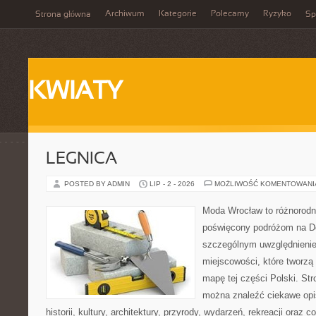
Archiwum
Kategorie
Polecamy
Ryzyko
Strona główna
Sp
KWIATY
LEGNICA
POSTED BY ADMIN
LIP - 2 - 2026
MOŻLIWOŚĆ KOMENTOWAN
Moda Wrocław to różnorodn
poświęcony podróżom na D
szczególnym uwzględnieni
miejscowości, które tworzą
mapę tej części Polski. St
można znaleźć ciekawe opi
historii, kultury, architektury, przyrody, wydarzeń, rekreacji oraz