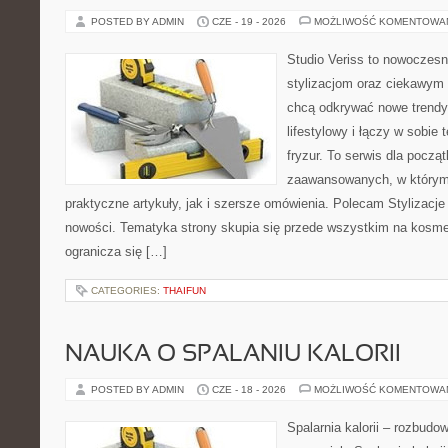
POSTED BY ADMIN
CZE - 19 - 2026
MOŻLIWOŚĆ KOMENTOWA
Studio Veriss to nowoczes
stylizacjom oraz ciekawym
chcą odkrywać nowe trendy
lifestylowy i łączy w sobie
fryzur. To serwis dla począt
zaawansowanych, w którym
praktyczne artykuły, jak i szersze omówienia. Polecam Stylizacje
nowości. Tematyka strony skupia się przede wszystkim na kosme
ogranicza się […]
CATEGORIES:
THAIFUN
NAUKA O SPALANIU KALORII
POSTED BY ADMIN
CZE - 18 - 2026
MOŻLIWOŚĆ KOMENTOWA
Spalarnia kalorii – rozbudo