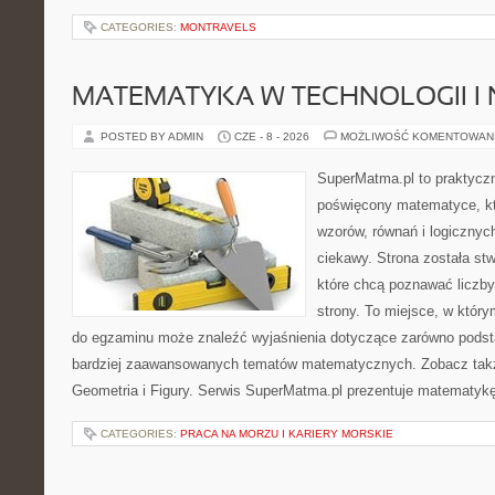
CATEGORIES:
MONTRAVELS
MATEMATYKA W TECHNOLOGII I
POSTED BY ADMIN
CZE - 8 - 2026
MOŻLIWOŚĆ KOMENTOWAN
SuperMatma.pl to praktyczn
poświęcony matematyce, któ
wzorów, równań i logicznyc
ciekawy. Strona została st
które chcą poznawać liczby 
strony. To miejsce, w któr
do egzaminu może znaleźć wyjaśnienia dotyczące zarówno podst
bardziej zaawansowanych tematów matematycznych. Zobacz tak
Geometria i Figury. Serwis SuperMatma.pl prezentuje matematykę
CATEGORIES:
PRACA NA MORZU I KARIERY MORSKIE