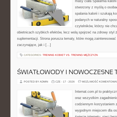
masy ciała Spalarnia kalorii
stworzony z myślą o osoba
spalania kalorii i szukają k
podanych w naturalny sposó
czytelników, którzy nie chc
obietnicach szybkich efektów, lecz wolą spojrzeć na zdrowy styl 
suplementacji. Strona porusza tematy, które mogą zainteresować
zaczynające, jak i […]
CATEGORIES:
TRENING KOBIET VS. TRENING MĘŻCZYZN
ŚWIATŁOWODY I NOWOCZESNE 
POSTED BY ADMIN
CZE - 17 - 2026
MOŻLIWOŚĆ KOMENTOWA
Internat.com.pl to praktycz
oraz wszystkim zagadnienio
codziennym korzystaniem z
wygodnym miejscem dla os
świecie internetu, sieci b