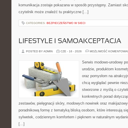
komunikacja zostaje pokazana w sposób przystępny. Zamiast sk
czytelnik może znaleźć tu praktyczne […]
CATEGORIES:
BEZPIECZEŃSTWO W SIECI
LIFESTYLE I SAMOAKCEPTACJA
POSTED BY ADMIN
CZE - 16 - 2026
MOŻLIWOŚĆ KOMENTOWA
Serwis modowo-urodowy poś
urodzie, produktom kosmet
oraz pomysłom na atrakcyjn
chcą wyglądać pewnie nieza
stworzone z myślą o czytel
konkretnych porad dotycz
zestawów, pielęgnacji skóry, modowych nowinek oraz makijażowyc
poradnikową formę z tematyką bliską osobom, które interesują si
sylwetek, codziennym komfortem i pięknem w naturalnym wydaniu
[…]