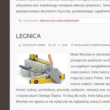
odżywiania oraz świadomego rozwijania własnej sprawności. Serwi
popularyzowaniu aktywności fizycznej, przedstawiając zagadnien
CATEGORIES:
MIEJSCA NA LUNCH BIZNESOWY
LEGNICA
POSTED BY ADMIN
LIP - 2 - 2026
MOŻLIWOŚĆ KOMENTOWAN
Moda Wrocław to różnorodn
poświęcony podróżom na D
szczególnym uwzględnieni
miejscowości, które tworzą
mapę tej części Polski. St
można znaleźć ciekawe opi
historii, kultury, architektury, przyrody, wydarzeń, rekreacji oraz
i miasteczkach Dolnego Śląska. To blog dla osób, które lubią poz
Wrocław nie ogranicza się wyłącznie do najbardziej znanych atrakc