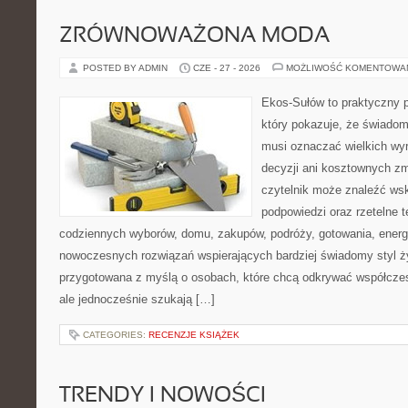
ZRÓWNOWAŻONA MODA
POSTED BY ADMIN
CZE - 27 - 2026
MOŻLIWOŚĆ KOMENTOWA
Ekos-Sułów to praktyczny p
który pokazuje, że świadom
musi oznaczać wielkich wy
decyzji ani kosztownych zm
czytelnik może znaleźć ws
podpowiedzi oraz rzetelne 
codziennych wyborów, domu, zakupów, podróży, gotowania, energii
nowoczesnych rozwiązań wspierających bardziej świadomy styl ży
przygotowana z myślą o osobach, które chcą odkrywać współcz
ale jednocześnie szukają […]
CATEGORIES:
RECENZJE KSIĄŻEK
TRENDY I NOWOŚCI