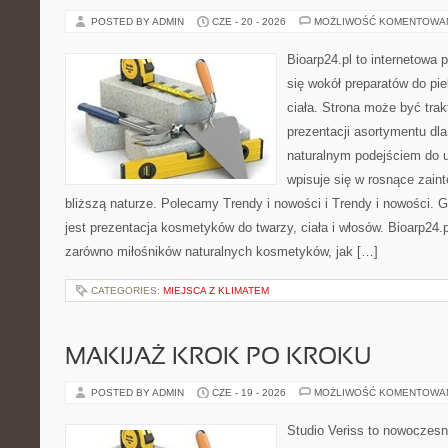
POSTED BY ADMIN
CZE - 20 - 2026
MOŻLIWOŚĆ KOMENTOWA
Bioarp24.pl to internetowa 
się wokół preparatów do pie
ciała. Strona może być tra
prezentacji asortymentu dla 
naturalnym podejściem do ur
wpisuje się w rosnące zain
bliższą naturze. Polecamy Trendy i nowości i Trendy i nowości
jest prezentacja kosmetyków do twarzy, ciała i włosów. Bioarp24
zarówno miłośników naturalnych kosmetyków, jak […]
CATEGORIES:
MIEJSCA Z KLIMATEM
MAKIJAŻ KROK PO KROKU
POSTED BY ADMIN
CZE - 19 - 2026
MOŻLIWOŚĆ KOMENTOWA
Studio Veriss to nowoczes