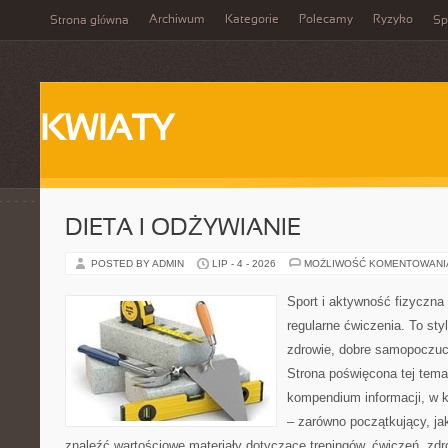
Archiwum
Kategorie
Polecamy
Ryzyko
Strona główna
Sp
KWIATY
DIETA I ODŻYWIANIE
POSTED BY ADMIN
LIP - 4 - 2026
MOŻLIWOŚĆ KOMENTOWAN
Sport i aktywność fizyczna 
regularne ćwiczenia. To sty
zdrowie, dobre samopoczuci
Strona poświęcona tej tem
kompendium informacji, w k
– zarówno początkujący, j
znaleźć wartościowe materiały dotyczące treningów, ćwiczeń, zdr