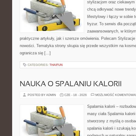
stylizacjom oraz ciekawym
chcą odkrywać nowe trendy
lifestylowy i łączy w sobie
fryzur. To serwis dla począt
zaawansowanych, w którym
praktyczne artykuły, jak i szersze omówienia. Polecam Stylizacje
nowości. Tematyka strony skupia się przede wszystkim na kosme
ogranicza się […]
CATEGORIES:
THAIFUN
NAUKA O SPALANIU KALORII
POSTED BY ADMIN
CZE - 18 - 2026
MOŻLIWOŚĆ KOMENTOWA
Spalarnia kalorii – rozbudo
masy ciała Spalarnia kalorii
stworzony z myślą o osoba
spalania kalorii i szukają k
podanych w naturalny sposó