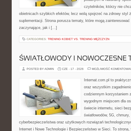
czytelników, którzy nie chc
obietnicach szybkich efektów, lecz wolą spojrzeć na zdrowy styl 
suplementacji. Strona porusza tematy, które mogą zainteresować
zaczynające, jak i […]
CATEGORIES:
TRENING KOBIET VS. TRENING MĘŻCZYZN
ŚWIATŁOWODY I NOWOCZESNE 
POSTED BY ADMIN
CZE - 17 - 2026
MOŻLIWOŚĆ KOMENTOWA
Internat.com.pl to praktycz
oraz wszystkim zagadnienio
codziennym korzystaniem z
wygodnym miejscem dla os
świecie internetu, sieci b
światłowodów, 5G, chmury, 
cyberbezpieczeństwa oraz użytkowych rozwiązań technologicznyc
Internet i Nowe Technologie i Bezpieczeństwo w Sieci. To stron