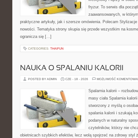
fryzur. To serwis dla począt
zaawansowanych, w którym
praktyczne artykuły, jak i szersze omówienia. Polecam Stylizacje
nowości. Tematyka strony skupia się przede wszystkim na kosme
ogranicza się […]
CATEGORIES:
THAIFUN
NAUKA O SPALANIU KALORII
POSTED BY ADMIN
CZE - 18 - 2026
MOŻLIWOŚĆ KOMENTOWA
Spalarnia kalorii – rozbudo
masy ciała Spalarnia kalorii
stworzony z myślą o osoba
spalania kalorii i szukają k
podanych w naturalny sposó
czytelników, którzy nie chc
obietnicach szybkich efektów, lecz wolą spojrzeć na zdrowy styl 