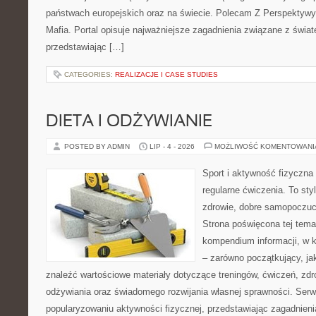
państwach europejskich oraz na świecie. Polecam Z Perspektywy 
Mafia. Portal opisuje najważniejsze zagadnienia związane z świ
przedstawiając […]
CATEGORIES:
REALIZACJE I CASE STUDIES
DIETA I ODŻYWIANIE
POSTED BY ADMIN
LIP - 4 - 2026
MOŻLIWOŚĆ KOMENTOWAN
Sport i aktywność fizyczna 
regularne ćwiczenia. To sty
zdrowie, dobre samopoczuci
Strona poświęcona tej tem
kompendium informacji, w k
– zarówno początkujący, j
znaleźć wartościowe materiały dotyczące treningów, ćwiczeń, zdr
odżywiania oraz świadomego rozwijania własnej sprawności. Serwi
popularyzowaniu aktywności fizycznej, przedstawiając zagadnien