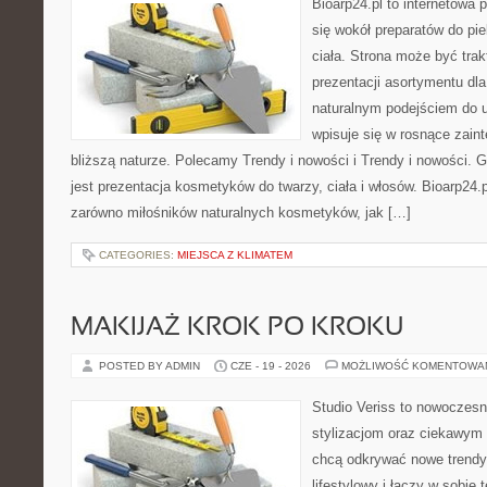
Bioarp24.pl to internetowa 
się wokół preparatów do pie
ciała. Strona może być tra
prezentacji asortymentu dla 
naturalnym podejściem do ur
wpisuje się w rosnące zain
bliższą naturze. Polecamy Trendy i nowości i Trendy i nowości
jest prezentacja kosmetyków do twarzy, ciała i włosów. Bioarp24
zarówno miłośników naturalnych kosmetyków, jak […]
CATEGORIES:
MIEJSCA Z KLIMATEM
MAKIJAŻ KROK PO KROKU
POSTED BY ADMIN
CZE - 19 - 2026
MOŻLIWOŚĆ KOMENTOWA
Studio Veriss to nowoczes
stylizacjom oraz ciekawym
chcą odkrywać nowe trendy
lifestylowy i łączy w sobie