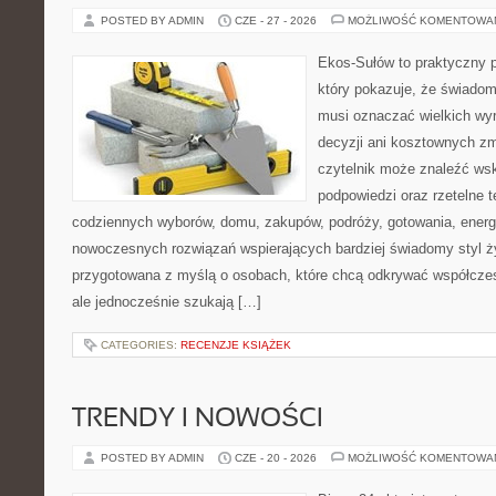
POSTED BY ADMIN
CZE - 27 - 2026
MOŻLIWOŚĆ KOMENTOWA
Ekos-Sułów to praktyczny p
który pokazuje, że świadom
musi oznaczać wielkich wy
decyzji ani kosztownych zm
czytelnik może znaleźć ws
podpowiedzi oraz rzetelne 
codziennych wyborów, domu, zakupów, podróży, gotowania, energii
nowoczesnych rozwiązań wspierających bardziej świadomy styl ży
przygotowana z myślą o osobach, które chcą odkrywać współcz
ale jednocześnie szukają […]
CATEGORIES:
RECENZJE KSIĄŻEK
TRENDY I NOWOŚCI
POSTED BY ADMIN
CZE - 20 - 2026
MOŻLIWOŚĆ KOMENTOWA