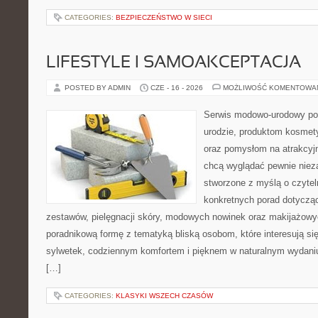
CATEGORIES:
BEZPIECZEŃSTWO W SIECI
LIFESTYLE I SAMOAKCEPTACJA
POSTED BY ADMIN
CZE - 16 - 2026
MOŻLIWOŚĆ KOMENTOWA
Serwis modowo-urodowy poś
urodzie, produktom kosmet
oraz pomysłom na atrakcyjn
chcą wyglądać pewnie nieza
stworzone z myślą o czytel
konkretnych porad dotycz
zestawów, pielęgnacji skóry, modowych nowinek oraz makijażowyc
poradnikową formę z tematyką bliską osobom, które interesują si
sylwetek, codziennym komfortem i pięknem w naturalnym wydaniu
[…]
CATEGORIES:
KLASYKI WSZECH CZASÓW