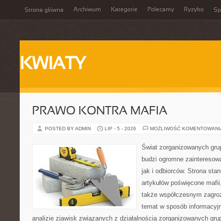
Archiwum
Kategorie
Polecamy
Ryzyko
Strona główna
Sp
KWIATY
PRAWO KONTRA MAFIA
POSTED BY ADMIN
LIP - 5 - 2026
MOŻLIWOŚĆ KOMENTOWAN
Świat zorganizowanych grup
budzi ogromne zainteresowa
jak i odbiorców. Strona st
artykułów poświęcone mafii, 
także współczesnym zagroż
temat w sposób informacyjn
analizie zjawisk związanych z działalnością zorganizowanych gr