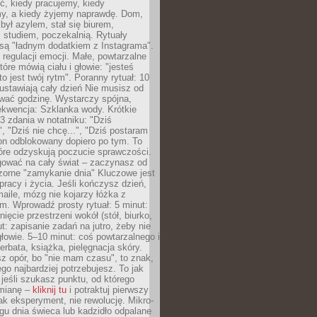
ć, kiedy pracujemy, kiedy
, a kiedy żyjemy naprawdę. Dom,
 był azylem, stał się biurem,
studiem, poczekalnią. Rytuały
są "ładnym dodatkiem z Instagrama".
 regulacji emocji. Małe, powtarzalne
tóre mówią ciału i głowie: "jesteś
to jest twój rytm". Poranny rytuał: 10
 ustawiają cały dzień Nie musisz od
wać godzinę. Wystarczy spójna,
kwencja: Szklanka wody. Krótkie
 3 zdania w notatniku: "Dziś
", "Dziś nie chcę...", "Dziś postaram
efon odblokowany dopiero po tym. To
tóre odzyskują poczucie sprawczości.
gować na cały świat – zaczynasz od
zorne "zamykanie dnia" Kluczowe jest
 pracy i życia. Jeśli kończysz dzień,
maile, mózg nie kojarzy łóżka z
. Wprowadź prosty rytuał: 5 minut:
ięcie przestrzeni wokół (stół, biurko,
ut: zapisanie zadań na jutro, żeby nie
głowie. 5–10 minut: coś powtarzalnego i
erbata, książka, pielęgnacja skóry.
sz opór, bo "nie mam czasu", to znak,
ego najbardziej potrzebujesz. To jak
jeśli szukasz punktu, od którego
mianę –
kliknij tu
i potraktuj pierwszy
jak eksperyment, nie rewolucję. Mikro-
ągu dnia świeca lub kadzidło odpalane