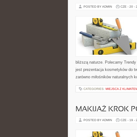
POSTED BY ADMIN
CZE - 20 -
bliższą naturze. Polecamy Trendy
jest prezentacja kosmetyków do tw
zarówno miłośników naturalnych k
CATEGORIES:
MIEJSCA Z KLIMATE
MAKIJAŻ KROK 
POSTED BY ADMIN
CZE - 19 -