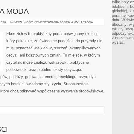
tylko przy c
relaksem, k
A MODA
głębokiej, k
porannej kaw
dnia. W świe
ZRÓWNOWAŻONA
 2026
MOŻLIWOŚĆ KOMENTOWANIA
ZOSTAŁA WYŁĄCZONA
uboczny: wię
MODA
rytuały uczą
odpoczynek.
Ekos-Sułów to praktyczny portal poświęcony ekologii,
z najzdrows
który pokazuje, że świadome podejście do przyrody nie
wysłać.
musi oznaczać wielkich wyrzeczeń, skomplikowanych
decyzji ani kosztownych zmian. To miejsce, w którym
czytelnik może znaleźć wskazówki, praktyczne
podpowiedzi oraz rzetelne teksty dotyczące
w, podróży, gotowania, energii, recyklingu, przyrody i
cych bardziej świadomy styl życia. Strona została
 które chcą odkrywać współczesne wyzwania środowiskowe,
CI