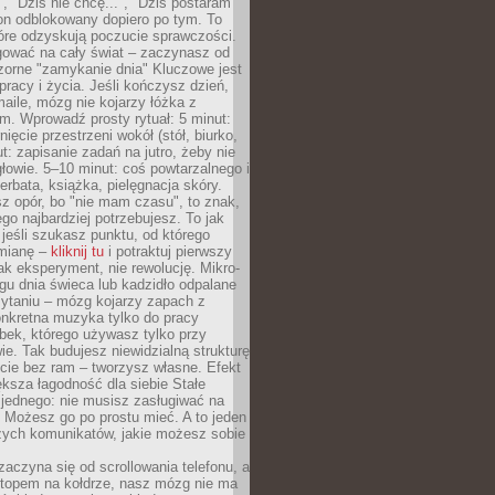
", "Dziś nie chcę...", "Dziś postaram
efon odblokowany dopiero po tym. To
tóre odzyskują poczucie sprawczości.
gować na cały świat – zaczynasz od
zorne "zamykanie dnia" Kluczowe jest
 pracy i życia. Jeśli kończysz dzień,
maile, mózg nie kojarzy łóżka z
. Wprowadź prosty rytuał: 5 minut:
ięcie przestrzeni wokół (stół, biurko,
ut: zapisanie zadań na jutro, żeby nie
głowie. 5–10 minut: coś powtarzalnego i
erbata, książka, pielęgnacja skóry.
sz opór, bo "nie mam czasu", to znak,
ego najbardziej potrzebujesz. To jak
jeśli szukasz punktu, od którego
mianę –
kliknij tu
i potraktuj pierwszy
jak eksperyment, nie rewolucję. Mikro-
ągu dnia świeca lub kadzidło odpalane
zytaniu – mózg kojarzy zapach z
onkretna muzyka tylko do pracy
ubek, którego używasz tylko przy
ie. Tak budujesz niewidzialną strukturę
cie bez ram – tworzysz własne. Efekt
ksza łagodność dla siebie Stałe
 jednego: nie musisz zasługiwać na
 Możesz go po prostu mieć. A to jeden
zych komunikatów, jakie możesz sobie
zaczyna się od scrollowania telefonu, a
ptopem na kołdrze, nasz mózg nie ma