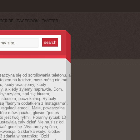
SCRIBE
FACEBOOK
TWITTER
zaczyna się od scrollowania telefonu, a
ptopem na kołdrze, nasz mózg nie ma
ć, kiedy pracujemy, kiedy
, a kiedy żyjemy naprawdę. Dom,
 był azylem, stał się biurem,
studiem, poczekalnią. Rytuały
są "ładnym dodatkiem z Instagrama".
 regulacji emocji. Małe, powtarzalne
tóre mówią ciału i głowie: "jesteś
to jest twój rytm". Poranny rytuał: 10
 ustawiają cały dzień Nie musisz od
wać godzinę. Wystarczy spójna,
kwencja: Szklanka wody. Krótkie
 3 zdania w notatniku: "Dziś