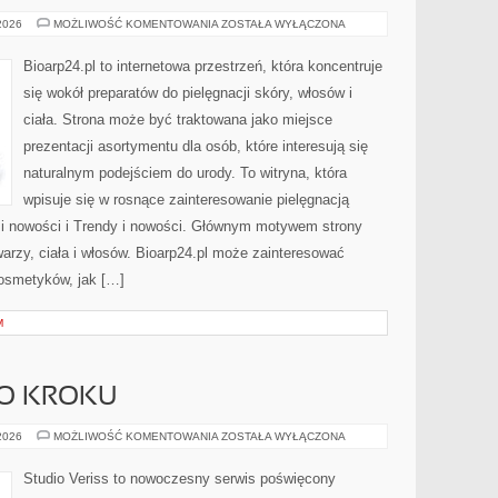
TRENDY
 2026
MOŻLIWOŚĆ KOMENTOWANIA
ZOSTAŁA WYŁĄCZONA
I
NOWOŚCI
Bioarp24.pl to internetowa przestrzeń, która koncentruje
się wokół preparatów do pielęgnacji skóry, włosów i
ciała. Strona może być traktowana jako miejsce
prezentacji asortymentu dla osób, które interesują się
naturalnym podejściem do urody. To witryna, która
wpisuje się w rosnące zainteresowanie pielęgnacją
 i nowości i Trendy i nowości. Głównym motywem strony
arzy, ciała i włosów. Bioarp24.pl może zainteresować
osmetyków, jak […]
M
PO KROKU
MAKIJAŻ
 2026
MOŻLIWOŚĆ KOMENTOWANIA
ZOSTAŁA WYŁĄCZONA
KROK
PO
KROKU
Studio Veriss to nowoczesny serwis poświęcony