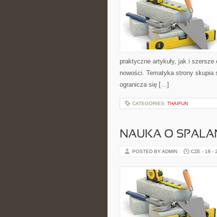
praktyczne artykuły, jak i szersze
nowości. Tematyka strony skupia 
ogranicza się […]
CATEGORIES:
THAIFUN
NAUKA O SPALAN
POSTED BY ADMIN
CZE - 18 -