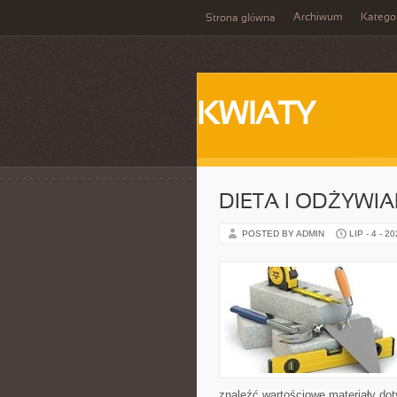
Archiwum
Katego
Strona główna
KWIATY
DIETA I ODŻYWIA
POSTED BY ADMIN
LIP - 4 - 2
znaleźć wartościowe materiały dot