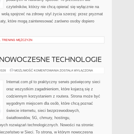
czytelników, którzy nie chcą opierać się wyłącznie na
z wolą spojrzeć na zdrowy styl życia szerzej: przez pryzmat
maty, które mogą zainteresować zarówno osoby dopiero
. TRENING MĘŻCZYZN
 NOWOCZESNE TECHNOLOGIE
ŚWIATŁOWODY
 2026
MOŻLIWOŚĆ KOMENTOWANIA
ZOSTAŁA WYŁĄCZONA
I
NOWOCZESNE
TECHNOLOGIE
Internat.com.pl to praktyczny serwis poświęcony sieci
oraz wszystkim zagadnieniom, które kojarzą się z
codziennym korzystaniem z routera. Strona może być
wygodnym miejscem dla osób, które chcą poznać
świecie internetu, sieci bezprzewodowych,
światłowodów, 5G, chmury, hostingu,
ych rozwiązań technologicznych. Nowości na stronie:
pieczeństwo w Sieci. To strona, w którym nowoczesna