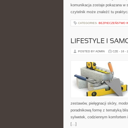
komunikacja zostaje pokazana w 
czytelnik może znaleźć tu prakty
CATEGORIES:
BEZPIECZEŃSTWO W
LIFESTYLE I SA
POSTED BY ADMIN
CZE - 16 -
zestawów, pielęgnacji skóry, mod
poradnikową formę z tematyką blis
sylwetek, codziennym komfortem i
[…]