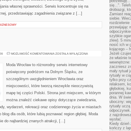
potrzebuję...
się...". Tel
ania własnej sprawności. Serwis koncentruje się na
drobiazgi, k
znej, przedstawiając zagadnienia związane z […]
Zamiast rea
siebie. Wiec
rozdzielenie
 BIZNESOWY
przewijając 
odpoczynkiem
szybkie ogarn
zlew). 5 min
nosić ich w 
kojącego – h
Jeżeli czuje
LEGNICA
026
MOŻLIWOŚĆ KOMENTOWANIA
ZOSTAŁA WYŁĄCZONA
że właśnie t
wewnętrzne: 
Moda Wrocław to różnorodny serwis internetowy
zaczniesz z
mały rytuał 
poświęcony podróżom na Dolnym Śląsku, ze
rytuały w ci
szczególnym uwzględnieniem Wrocławia oraz
tylko przy c
relaksem, k
miejscowości, które tworzą niezwykle nieoczywistą
głębokiej, k
mapę tej części Polski. Strona jest miejscem, w którym
porannej kaw
dnia. W świe
można znaleźć ciekawe opisy dotyczące zwiedzania,
uboczny: wię
rytuały uczą
zyrody, wydarzeń, rekreacji oraz codziennego życia w miastach
odpoczynek.
 blog dla osób, które lubią poznawać region głębiej. Moda
z najzdrows
wysłać.
e do najbardziej znanych atrakcji, […]
Kiedy dzień 
kończy z la