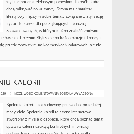
stylizacjom oraz ciekawym pomysłom dla osób, które
chcą odkrywać nowe trendy. Strona ma charakter
lifestylowy i łączy w sobie tematy związane z stylizacją
fryzur. To serwis dla początkujących i bardziej
zaawansowanych, w którym można znaleźć zarówno
 omówienia. Polecam Stylizacje na każdą okazję i Trendy i
się przede wszystkim na kosmetykach kolorowych, ale nie
IU KALORII
NAUKA
 2026
MOŻLIWOŚĆ KOMENTOWANIA
ZOSTAŁA WYŁĄCZONA
O
SPALANIU
KALORII
Spalarnia kalorii – rozbudowany przewodnik po redukcji
masy ciała Spalarnia kalorii to strona internetowa
stworzony z myślą o osobach, które chcą poznać temat
spalania kalorii i szukają konkretnych informacji
podanych w naturalny sposób. To przestrzeń dla