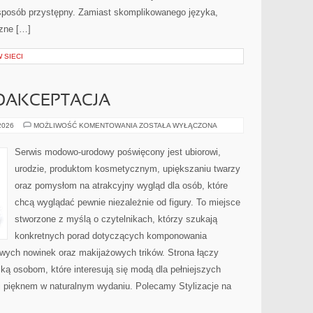
sposób przystępny. Zamiast skomplikowanego języka,
czne […]
 SIECI
MOAKCEPTACJA
LIFESTYLE
 2026
MOŻLIWOŚĆ KOMENTOWANIA
ZOSTAŁA WYŁĄCZONA
I
SAMOAKCEPTACJA
Serwis modowo-urodowy poświęcony jest ubiorowi,
urodzie, produktom kosmetycznym, upiększaniu twarzy
oraz pomysłom na atrakcyjny wygląd dla osób, które
chcą wyglądać pewnie niezależnie od figury. To miejsce
stworzone z myślą o czytelnikach, którzy szukają
konkretnych porad dotyczących komponowania
owych nowinek oraz makijażowych trików. Strona łączy
ką osobom, które interesują się modą dla pełniejszych
 pięknem w naturalnym wydaniu. Polecamy Stylizacje na