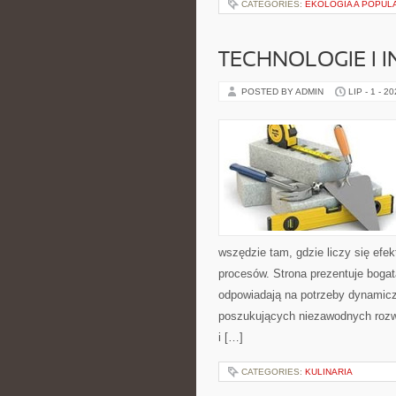
CATEGORIES:
EKOLOGIA A POPUL
TECHNOLOGIE I 
POSTED BY ADMIN
LIP - 1 - 2
wszędzie tam, gdzie liczy się ef
procesów. Strona prezentuje bogatą
odpowiadają na potrzeby dynamiczn
poszukujących niezawodnych rozw
i […]
CATEGORIES:
KULINARIA