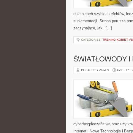
obietnicach szybkich efektów, lec
suplementacji. Strona porusza te
zaczynające, jak i […]
CATEGORIES:
TRENING KOBIET VS
ŚWIATŁOWODY I
POSTED BY ADMIN
CZE - 17 -
cyberbezpieczeństwa oraz użytkow
Internet i Nowe Technologie i Bez