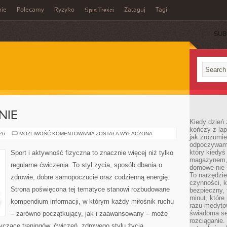
rie
Polecamy
Ryzyko
Zataguj
Tagi
Spis Treści
SUB
NIE
Kiedy dzień 
kończy z la
DIETA
026
MOŻLIWOŚĆ KOMENTOWANIA
ZOSTAŁA WYŁĄCZONA
jak zrozumie
I
odpoczywamy
ODŻYWIANIE
który kiedyś
Sport i aktywność fizyczna to znacznie więcej niż tylko
magazynem, 
regularne ćwiczenia. To styl życia, sposób dbania o
domowe nie 
To narzędzie
zdrowie, dobre samopoczucie oraz codzienną energię.
czynności, k
Strona poświęcona tej tematyce stanowi rozbudowane
bezpieczny, 
minut, które
kompendium informacji, w którym każdy miłośnik ruchu
razu medyto
świadoma se
– zarówno początkujący, jak i zaawansowany – może
rozciąganie.
yczące treningów, ćwiczeń, zdrowego stylu życia,