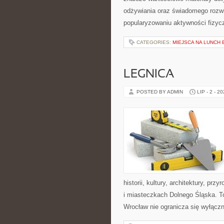
odżywiania oraz świadomego rozwij
popularyzowaniu aktywności fizyc
CATEGORIES:
MIEJSCA NA LUNCH
LEGNICA
POSTED BY ADMIN
LIP - 2 - 2
historii, kultury, architektury, pr
i miasteczkach Dolnego Śląska. To
Wrocław nie ogranicza się wyłączni