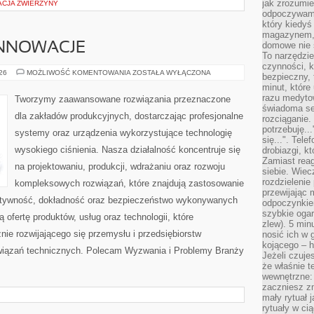
jak zrozumie
ACJA ZWIERZYNY
odpoczywamy
który kiedyś
magazynem, 
domowe nie 
INNOWACJE
To narzędzie
czynności, k
TECHNOLOGIE
026
MOŻLIWOŚĆ KOMENTOWANIA
ZOSTAŁA WYŁĄCZONA
bezpieczny, 
I
minut, które
INNOWACJE
razu medyto
Tworzymy zaawansowane rozwiązania przeznaczone
świadoma se
dla zakładów produkcyjnych, dostarczając profesjonalne
rozciąganie.
potrzebuję...
systemy oraz urządzenia wykorzystujące technologię
się...". Tel
wysokiego ciśnienia. Nasza działalność koncentruje się
drobiazgi, k
Zamiast rea
na projektowaniu, produkcji, wdrażaniu oraz rozwoju
siebie. Wiec
rozdzielenie
kompleksowych rozwiązań, które znajdują zastosowanie
przewijając 
ektywność, dokładność oraz bezpieczeństwo wykonywanych
odpoczynkiem
szybkie ogarn
 ofertę produktów, usług oraz technologii, które
zlew). 5 min
ie rozwijającego się przemysłu i przedsiębiorstw
nosić ich w 
kojącego – h
iązań technicznych. Polecam Wyzwania i Problemy Branży
Jeżeli czuje
że właśnie t
wewnętrzne: 
zaczniesz z
mały rytuał 
rytuały w ci