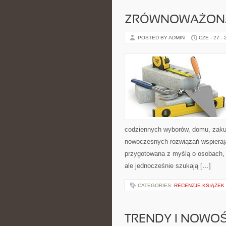
ZRÓWNOWAŻON
POSTED BY ADMIN
CZE - 27 -
codziennych wyborów, domu, zakupó
nowoczesnych rozwiązań wspierają
przygotowana z myślą o osobach,
ale jednocześnie szukają […]
CATEGORIES:
RECENZJE KSIĄŻEK
TRENDY I NOWOŚ