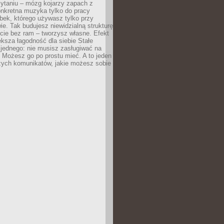
zytaniu – mózg kojarzy zapach z
onkretna muzyka tylko do pracy
ubek, którego używasz tylko przy
ie. Tak budujesz niewidzialną strukturę
cie bez ram – tworzysz własne. Efekt
ksza łagodność dla siebie Stałe
 jednego: nie musisz zasługiwać na
 Możesz go po prostu mieć. A to jeden
zych komunikatów, jakie możesz sobie