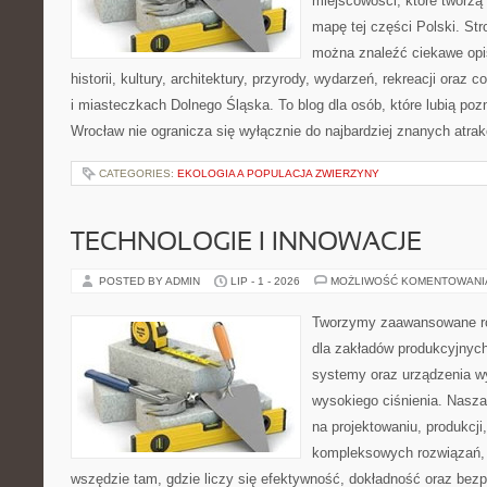
miejscowości, które tworzą
mapę tej części Polski. St
można znaleźć ciekawe opi
historii, kultury, architektury, przyrody, wydarzeń, rekreacji oraz
i miasteczkach Dolnego Śląska. To blog dla osób, które lubią poz
Wrocław nie ogranicza się wyłącznie do najbardziej znanych atrakc
CATEGORIES:
EKOLOGIA A POPULACJA ZWIERZYNY
TECHNOLOGIE I INNOWACJE
POSTED BY ADMIN
LIP - 1 - 2026
MOŻLIWOŚĆ KOMENTOWAN
Tworzymy zaawansowane ro
dla zakładów produkcyjnych
systemy oraz urządzenia w
wysokiego ciśnienia. Nasza 
na projektowaniu, produkcji
kompleksowych rozwiązań, 
wszędzie tam, gdzie liczy się efektywność, dokładność oraz b