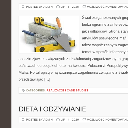
POSTED BY ADMIN
LIP - 5 - 2026
MOŻLIWOŚĆ KOMENTOWAN
Świat zorganizowanych grup
budzi ogromne zainteresowa
jak i odbiorców. Strona st
artykułów poświęcone mafii, 
także współczesnym zagroż
temat w sposób informacyjn
analizie zjawisk związanych z działalnością zorganizowanych gr
państwach europejskich oraz na świecie. Polecam Z Perspektywy 
Mafia. Portal opisuje najważniejsze zagadnienia związane z świ
przedstawiając […]
CATEGORIES:
REALIZACJE I CASE STUDIES
DIETA I ODŻYWIANIE
POSTED BY ADMIN
LIP - 4 - 2026
MOŻLIWOŚĆ KOMENTOWAN