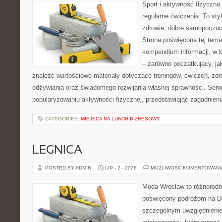
Sport i aktywność fizyczna 
regularne ćwiczenia. To sty
zdrowie, dobre samopoczuci
Strona poświęcona tej tem
kompendium informacji, w k
– zarówno początkujący, j
znaleźć wartościowe materiały dotyczące treningów, ćwiczeń, zdr
odżywiania oraz świadomego rozwijania własnej sprawności. Serwi
popularyzowaniu aktywności fizycznej, przedstawiając zagadnien
CATEGORIES:
MIEJSCA NA LUNCH BIZNESOWY
LEGNICA
POSTED BY ADMIN
LIP - 2 - 2026
MOŻLIWOŚĆ KOMENTOWAN
Moda Wrocław to różnorodn
poświęcony podróżom na D
szczególnym uwzględnieni