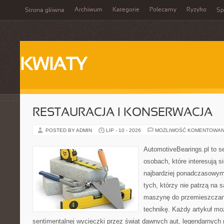
Archiwum
Kategorie
Polecamy
Ryzyko
Strona główna
Sp
KWIATY
RESTAURACJA I KONSERWACJA
POSTED BY ADMIN
LIP - 10 - 2026
MOŻLIWOŚĆ KOMENTOWAN
AutomotiveBearings.pl to s
osobach, które interesują s
najbardziej ponadczasowym 
tych, którzy nie patrzą na
maszynę do przemieszczani
technikę. Każdy artykuł mo
sentimentalnej wycieczki przez świat dawnych aut, legendarnyc