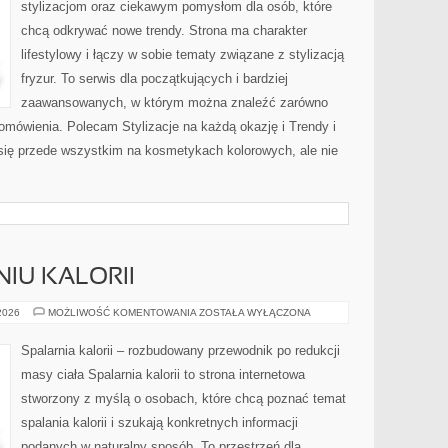
stylizacjom oraz ciekawym pomysłom dla osób, które
chcą odkrywać nowe trendy. Strona ma charakter
lifestylowy i łączy w sobie tematy związane z stylizacją
fryzur. To serwis dla początkujących i bardziej
zaawansowanych, w którym można znaleźć zarówno
 omówienia. Polecam Stylizacje na każdą okazję i Trendy i
się przede wszystkim na kosmetykach kolorowych, ale nie
IU KALORII
NAUKA
 2026
MOŻLIWOŚĆ KOMENTOWANIA
ZOSTAŁA WYŁĄCZONA
O
SPALANIU
KALORII
Spalarnia kalorii – rozbudowany przewodnik po redukcji
masy ciała Spalarnia kalorii to strona internetowa
stworzony z myślą o osobach, które chcą poznać temat
spalania kalorii i szukają konkretnych informacji
podanych w naturalny sposób. To przestrzeń dla