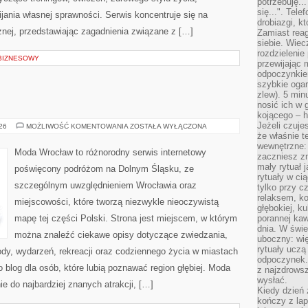
potrzebuję...
się...". Tel
ania własnej sprawności. Serwis koncentruje się na
drobiazgi, k
znej, przedstawiając zagadnienia związane z […]
Zamiast rea
siebie. Wiec
rozdzielenie
 BIZNESOWY
przewijając 
odpoczynkiem
szybkie ogarn
zlew). 5 min
nosić ich w 
kojącego – h
Jeżeli czuje
LEGNICA
026
MOŻLIWOŚĆ KOMENTOWANIA
ZOSTAŁA WYŁĄCZONA
że właśnie t
wewnętrzne: 
Moda Wrocław to różnorodny serwis internetowy
zaczniesz z
mały rytuał 
poświęcony podróżom na Dolnym Śląsku, ze
rytuały w ci
szczególnym uwzględnieniem Wrocławia oraz
tylko przy c
relaksem, k
miejscowości, które tworzą niezwykle nieoczywistą
głębokiej, k
mapę tej części Polski. Strona jest miejscem, w którym
porannej kaw
dnia. W świe
można znaleźć ciekawe opisy dotyczące zwiedzania,
uboczny: wię
rytuały uczą
zyrody, wydarzeń, rekreacji oraz codziennego życia w miastach
odpoczynek.
 blog dla osób, które lubią poznawać region głębiej. Moda
z najzdrows
wysłać.
e do najbardziej znanych atrakcji, […]
Kiedy dzień 
kończy z la