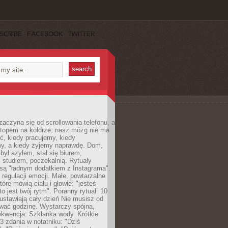
SCRIBE
FACEBOOK
TWITTER
zaczyna się od scrollowania telefonu, a
ptopem na kołdrze, nasz mózg nie ma
ć, kiedy pracujemy, kiedy
, a kiedy żyjemy naprawdę. Dom,
 był azylem, stał się biurem,
studiem, poczekalnią. Rytuały
są "ładnym dodatkiem z Instagrama".
 regulacji emocji. Małe, powtarzalne
tóre mówią ciału i głowie: "jesteś
to jest twój rytm". Poranny rytuał: 10
 ustawiają cały dzień Nie musisz od
wać godzinę. Wystarczy spójna,
kwencja: Szklanka wody. Krótkie
 3 zdania w notatniku: "Dziś