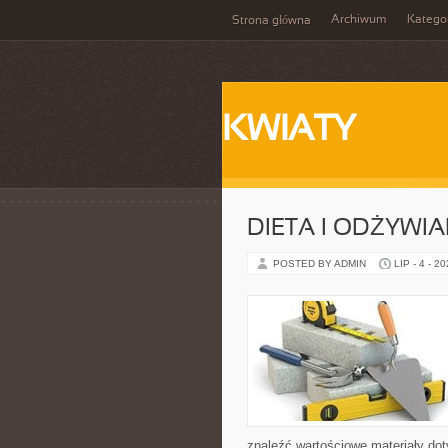
Archiwum
Katego
Strona główna
KWIATY
DIETA I ODŻYWIA
POSTED BY ADMIN
LIP - 4 - 2
znaleźć wartościowe materiały dot