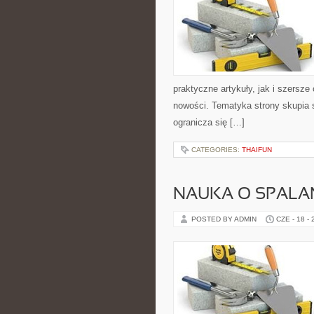
praktyczne artykuły, jak i szersze
nowości. Tematyka strony skupia 
ogranicza się […]
CATEGORIES:
THAIFUN
NAUKA O SPALAN
POSTED BY ADMIN
CZE - 18 -