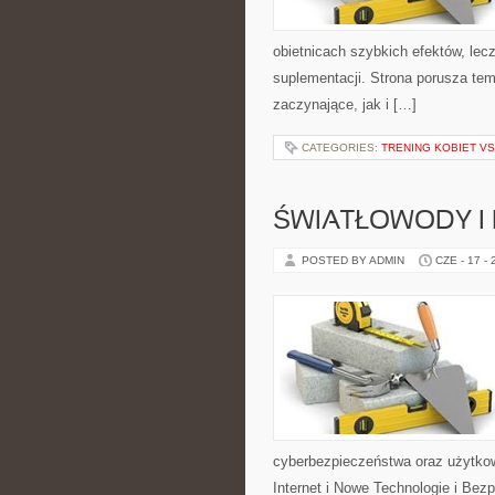
obietnicach szybkich efektów, lec
suplementacji. Strona porusza te
zaczynające, jak i […]
CATEGORIES:
TRENING KOBIET VS
ŚWIATŁOWODY I
POSTED BY ADMIN
CZE - 17 -
cyberbezpieczeństwa oraz użytkow
Internet i Nowe Technologie i Bez