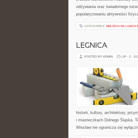
odżywiania oraz świadomego rozwij
popularyzowaniu aktywności fizyc
CATEGORIES:
MIEJSCA NA LUNCH
LEGNICA
POSTED BY ADMIN
LIP - 2 - 2
historii, kultury, architektury, pr
i miasteczkach Dolnego Śląska. To
Wrocław nie ogranicza się wyłączni