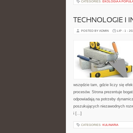
CATEGORIES:
EKOLOGIA A POPUL
TECHNOLOGIE I 
POSTED BY ADMIN
LIP - 1 - 2
wszędzie tam, gdzie liczy się ef
procesów. Strona prezentuje bogatą
odpowiadają na potrzeby dynamiczn
poszukujących niezawodnych rozw
i […]
CATEGORIES:
KULINARIA