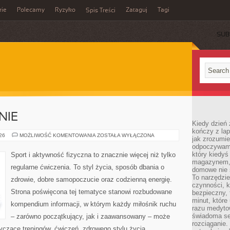
rie
Polecamy
Ryzyko
Zataguj
Tagi
Spis Treści
SUB
NIE
Kiedy dzień 
kończy z la
DIETA
026
MOŻLIWOŚĆ KOMENTOWANIA
ZOSTAŁA WYŁĄCZONA
jak zrozumie
I
odpoczywamy
ODŻYWIANIE
który kiedyś
Sport i aktywność fizyczna to znacznie więcej niż tylko
magazynem, 
regularne ćwiczenia. To styl życia, sposób dbania o
domowe nie 
To narzędzie
zdrowie, dobre samopoczucie oraz codzienną energię.
czynności, k
Strona poświęcona tej tematyce stanowi rozbudowane
bezpieczny, 
minut, które
kompendium informacji, w którym każdy miłośnik ruchu
razu medyto
świadoma se
– zarówno początkujący, jak i zaawansowany – może
rozciąganie.
yczące treningów, ćwiczeń, zdrowego stylu życia,