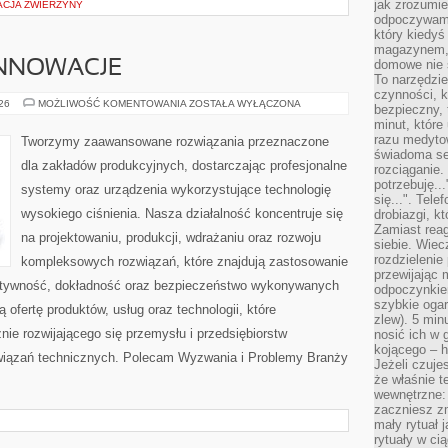
jak zrozumie
ACJA ZWIERZYNY
odpoczywamy
który kiedyś
magazynem, 
domowe nie 
INNOWACJE
To narzędzie
czynności, k
TECHNOLOGIE
026
MOŻLIWOŚĆ KOMENTOWANIA
ZOSTAŁA WYŁĄCZONA
bezpieczny, 
I
minut, które
INNOWACJE
razu medyto
Tworzymy zaawansowane rozwiązania przeznaczone
świadoma se
dla zakładów produkcyjnych, dostarczając profesjonalne
rozciąganie.
potrzebuję...
systemy oraz urządzenia wykorzystujące technologię
się...". Tel
wysokiego ciśnienia. Nasza działalność koncentruje się
drobiazgi, k
Zamiast rea
na projektowaniu, produkcji, wdrażaniu oraz rozwoju
siebie. Wiec
rozdzielenie
kompleksowych rozwiązań, które znajdują zastosowanie
przewijając 
ektywność, dokładność oraz bezpieczeństwo wykonywanych
odpoczynkiem
szybkie ogarn
 ofertę produktów, usług oraz technologii, które
zlew). 5 min
ie rozwijającego się przemysłu i przedsiębiorstw
nosić ich w 
kojącego – h
iązań technicznych. Polecam Wyzwania i Problemy Branży
Jeżeli czuje
że właśnie t
wewnętrzne: 
zaczniesz z
mały rytuał 
rytuały w ci