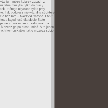
zytaniu – mózg kojarzy zapach z
onkretna muzyka tylko do pracy
ubek, którego używasz tylko przy
ie. Tak budujesz niewidzialną strukturę
cie bez ram – tworzysz własne. Efekt
ksza łagodność dla siebie Stałe
 jednego: nie musisz zasługiwać na
 Możesz go po prostu mieć. A to jeden
zych komunikatów, jakie możesz sobie