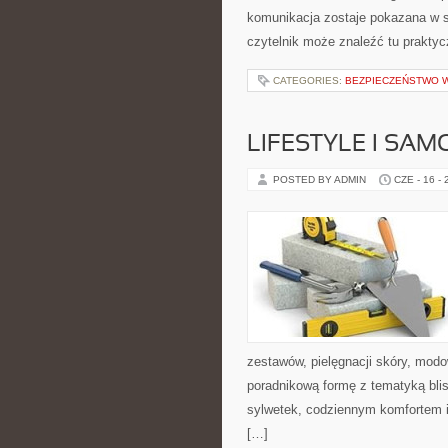
komunikacja zostaje pokazana w 
czytelnik może znaleźć tu prakty
CATEGORIES:
BEZPIECZEŃSTWO W
LIFESTYLE I SA
POSTED BY ADMIN
CZE - 16 -
zestawów, pielęgnacji skóry, mod
poradnikową formę z tematyką blis
sylwetek, codziennym komfortem i
[…]