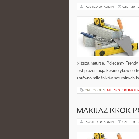
POSTED BY ADMIN
CZE - 20 -
bliższą naturze. Polecamy Trendy
jest prezentacja kosmetyków do tw
zarówno miłośników naturalnych k
CATEGORIES:
MIEJSCA Z KLIMATE
MAKIJAŻ KROK 
POSTED BY ADMIN
CZE - 19 -