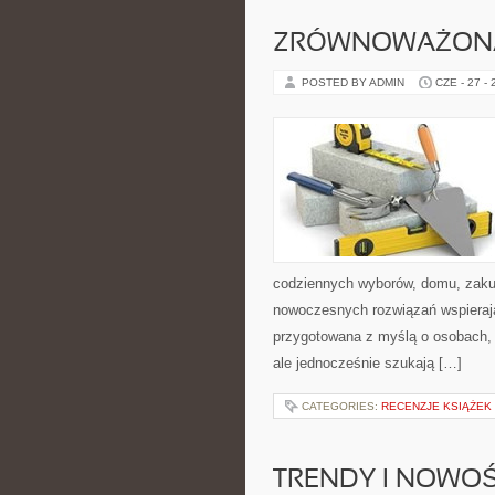
ZRÓWNOWAŻON
POSTED BY ADMIN
CZE - 27 -
codziennych wyborów, domu, zakupó
nowoczesnych rozwiązań wspierają
przygotowana z myślą o osobach,
ale jednocześnie szukają […]
CATEGORIES:
RECENZJE KSIĄŻEK
TRENDY I NOWOŚ