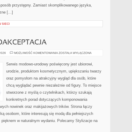
sposób przystępny. Zamiast skomplikowanego języka,
czne […]
 SIECI
MOAKCEPTACJA
LIFESTYLE
 2026
MOŻLIWOŚĆ KOMENTOWANIA
ZOSTAŁA WYŁĄCZONA
I
SAMOAKCEPTACJA
Serwis modowo-urodowy poświęcony jest ubiorowi,
urodzie, produktom kosmetycznym, upiększaniu twarzy
oraz pomysłom na atrakcyjny wygląd dla osób, które
chcą wyglądać pewnie niezależnie od figury. To miejsce
stworzone z myślą o czytelnikach, którzy szukają
konkretnych porad dotyczących komponowania
owych nowinek oraz makijażowych trików. Strona łączy
ką osobom, które interesują się modą dla pełniejszych
 pięknem w naturalnym wydaniu. Polecamy Stylizacje na