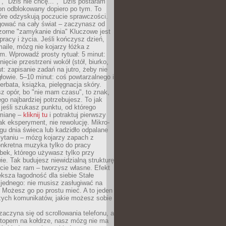
", "Dziś nie chcę...", "Dziś postaram
efon odblokowany dopiero po tym. To
tóre odzyskują poczucie sprawczości.
gować na cały świat – zaczynasz od
zorne "zamykanie dnia" Kluczowe jest
 pracy i życia. Jeśli kończysz dzień,
maile, mózg nie kojarzy łóżka z
. Wprowadź prosty rytuał: 5 minut:
ięcie przestrzeni wokół (stół, biurko,
ut: zapisanie zadań na jutro, żeby nie
głowie. 5–10 minut: coś powtarzalnego i
erbata, książka, pielęgnacja skóry.
sz opór, bo "nie mam czasu", to znak,
ego najbardziej potrzebujesz. To jak
jeśli szukasz punktu, od którego
mianę –
kliknij tu
i potraktuj pierwszy
jak eksperyment, nie rewolucję. Mikro-
ągu dnia świeca lub kadzidło odpalane
zytaniu – mózg kojarzy zapach z
onkretna muzyka tylko do pracy
ubek, którego używasz tylko przy
ie. Tak budujesz niewidzialną strukturę
cie bez ram – tworzysz własne. Efekt
ksza łagodność dla siebie Stałe
 jednego: nie musisz zasługiwać na
 Możesz go po prostu mieć. A to jeden
zych komunikatów, jakie możesz sobie
zaczyna się od scrollowania telefonu, a
ptopem na kołdrze, nasz mózg nie ma