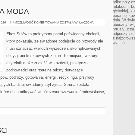
tylko przy c
relaksem, k
A MODA
głębokiej, k
porannej kaw
dnia. W świe
ZRÓWNOWAŻONA
 2026
MOŻLIWOŚĆ KOMENTOWANIA
ZOSTAŁA WYŁĄCZONA
uboczny: wię
MODA
rytuały uczą
odpoczynek.
Ekos-Sułów to praktyczny portal poświęcony ekologii,
z najzdrows
który pokazuje, że świadome podejście do przyrody nie
wysłać.
musi oznaczać wielkich wyrzeczeń, skomplikowanych
decyzji ani kosztownych zmian. To miejsce, w którym
czytelnik może znaleźć wskazówki, praktyczne
podpowiedzi oraz rzetelne teksty dotyczące
w, podróży, gotowania, energii, recyklingu, przyrody i
cych bardziej świadomy styl życia. Strona została
 które chcą odkrywać współczesne wyzwania środowiskowe,
CI