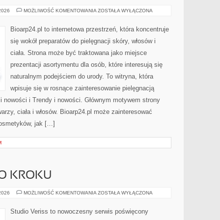
TRENDY
 2026
MOŻLIWOŚĆ KOMENTOWANIA
ZOSTAŁA WYŁĄCZONA
I
NOWOŚCI
Bioarp24.pl to internetowa przestrzeń, która koncentruje
się wokół preparatów do pielęgnacji skóry, włosów i
ciała. Strona może być traktowana jako miejsce
prezentacji asortymentu dla osób, które interesują się
naturalnym podejściem do urody. To witryna, która
wpisuje się w rosnące zainteresowanie pielęgnacją
 i nowości i Trendy i nowości. Głównym motywem strony
arzy, ciała i włosów. Bioarp24.pl może zainteresować
osmetyków, jak […]
M
PO KROKU
MAKIJAŻ
 2026
MOŻLIWOŚĆ KOMENTOWANIA
ZOSTAŁA WYŁĄCZONA
KROK
PO
KROKU
Studio Veriss to nowoczesny serwis poświęcony