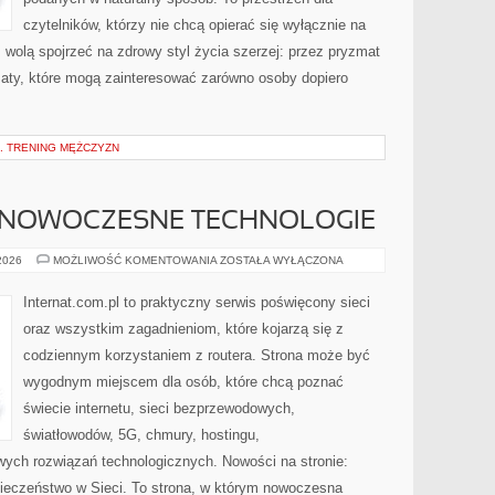
czytelników, którzy nie chcą opierać się wyłącznie na
z wolą spojrzeć na zdrowy styl życia szerzej: przez pryzmat
maty, które mogą zainteresować zarówno osoby dopiero
. TRENING MĘŻCZYZN
 NOWOCZESNE TECHNOLOGIE
ŚWIATŁOWODY
 2026
MOŻLIWOŚĆ KOMENTOWANIA
ZOSTAŁA WYŁĄCZONA
I
NOWOCZESNE
TECHNOLOGIE
Internat.com.pl to praktyczny serwis poświęcony sieci
oraz wszystkim zagadnieniom, które kojarzą się z
codziennym korzystaniem z routera. Strona może być
wygodnym miejscem dla osób, które chcą poznać
świecie internetu, sieci bezprzewodowych,
światłowodów, 5G, chmury, hostingu,
ych rozwiązań technologicznych. Nowości na stronie:
pieczeństwo w Sieci. To strona, w którym nowoczesna