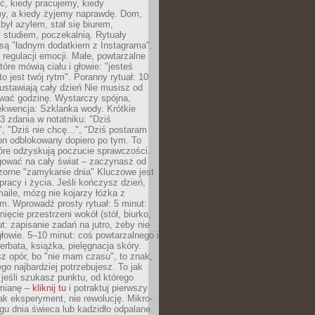
ć, kiedy pracujemy, kiedy
, a kiedy żyjemy naprawdę. Dom,
 był azylem, stał się biurem,
studiem, poczekalnią. Rytuały
są "ładnym dodatkiem z Instagrama".
 regulacji emocji. Małe, powtarzalne
tóre mówią ciału i głowie: "jesteś
to jest twój rytm". Poranny rytuał: 10
 ustawiają cały dzień Nie musisz od
wać godzinę. Wystarczy spójna,
kwencja: Szklanka wody. Krótkie
 3 zdania w notatniku: "Dziś
", "Dziś nie chcę...", "Dziś postaram
efon odblokowany dopiero po tym. To
tóre odzyskują poczucie sprawczości.
gować na cały świat – zaczynasz od
zorne "zamykanie dnia" Kluczowe jest
 pracy i życia. Jeśli kończysz dzień,
maile, mózg nie kojarzy łóżka z
. Wprowadź prosty rytuał: 5 minut:
ięcie przestrzeni wokół (stół, biurko,
ut: zapisanie zadań na jutro, żeby nie
głowie. 5–10 minut: coś powtarzalnego i
erbata, książka, pielęgnacja skóry.
sz opór, bo "nie mam czasu", to znak,
ego najbardziej potrzebujesz. To jak
jeśli szukasz punktu, od którego
mianę –
kliknij tu
i potraktuj pierwszy
jak eksperyment, nie rewolucję. Mikro-
ągu dnia świeca lub kadzidło odpalane