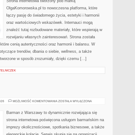
Strona internetowa tworzony pod marką
OlgaKomorowska.pl to nowoczesna platforma, które
łączy pasję do świadomego życia, estetyki i harmonii
oraz wartościowych wskazówek. Internauci mogą
znaleźć tutaj rozbudowane materiały, które wspierają w
rozwijaniu własnych zainteresowań. Strona została
tóre cenią autentyczności oraz harmonii i balansu. W
otyczące trendów, dbania o siebie, wellness, a także
są tworzone w sposób zrozumiały, dzięki czemu […]
TELNICZEK
ŚWIAT
026
MOŻLIWOŚĆ KOMENTOWANIA
ZOSTAŁA WYŁĄCZONA
WÓDKI
Barman z Warszawy to dynamicznie rozwijająca się
strona internetowa poświęcona usługom barmańskim na
imprezy okolicznościowe, spotkania biznesowe, a także
eleganckie kolacje. Serwis skupia się na organizacji