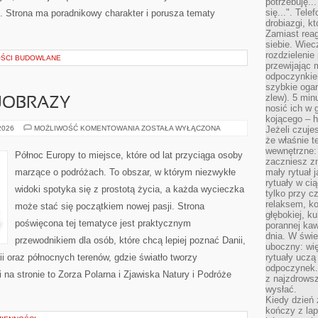
potrzebuję...
się...". Tel
ce. Strona ma poradnikowy charakter i porusza tematy
drobiazgi, k
Zamiast rea
siebie. Wiec
rozdzielenie
OŚCI BUDOWLANE
przewijając 
odpoczynkiem
szybkie ogarn
zlew). 5 min
JOBRAZY
nosić ich w 
kojącego – h
PRZYRODA
 2026
MOŻLIWOŚĆ KOMENTOWANIA
ZOSTAŁA WYŁĄCZONA
Jeżeli czuje
I
że właśnie t
KRAJOBRAZY
wewnętrzne: 
Północ Europy to miejsce, które od lat przyciąga osoby
zaczniesz z
marzące o podróżach. To obszar, w którym niezwykłe
mały rytuał 
rytuały w ci
widoki spotyka się z prostotą życia, a każda wycieczka
tylko przy c
relaksem, k
może stać się początkiem nowej pasji. Strona
głębokiej, k
poświęcona tej tematyce jest praktycznym
porannej kaw
dnia. W świe
przewodnikiem dla osób, które chcą lepiej poznać Danii,
uboczny: wię
dii oraz północnych terenów, gdzie światło tworzy
rytuały uczą
odpoczynek.
 na stronie to Zorza Polarna i Zjawiska Natury i Podróże
z najzdrows
wysłać.
Kiedy dzień 
kończy z la