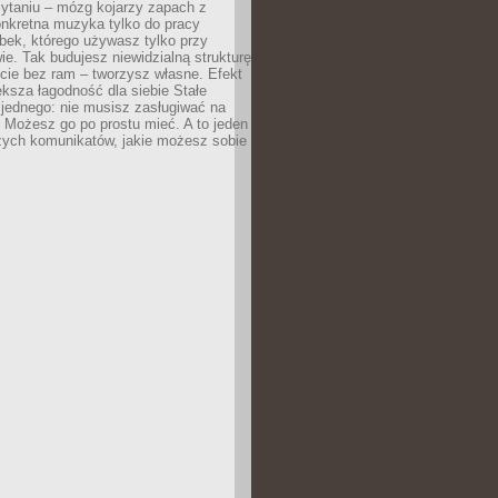
zytaniu – mózg kojarzy zapach z
onkretna muzyka tylko do pracy
ubek, którego używasz tylko przy
ie. Tak budujesz niewidzialną strukturę
cie bez ram – tworzysz własne. Efekt
ksza łagodność dla siebie Stałe
 jednego: nie musisz zasługiwać na
 Możesz go po prostu mieć. A to jeden
zych komunikatów, jakie możesz sobie