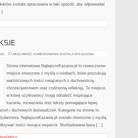
oduktów została opracowana w taki sposób, aby odpowiadać
…]
KSJE
KAZANIA
026
MOŻLIWOŚĆ KOMENTOWANIA
ZOSTAŁA WYŁĄCZONA
I
REFLEKSJE
Strona internetowa NajlepszeKazania.pl to nowoczesne
miejsce stworzone z myślą o osobach, które poszukują
wartościowych treści związanych z duchowością,
chrześcijaństwem oraz codzienną refleksją. To miejsce,
w której użytkownicy mogą odnaleźć inspirujące
kazania, rozważania oraz teksty pomagające lepiej
zeń i duchowych doświadczeń. Kategorie na stronie to
i Wydarzenia. NajlepszeKazania.pl zostało stworzone z myślą
 odkrywać treści niosące wsparcie. Rozbudowana baza […]
A ALKOHOLU