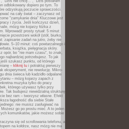
", "Dziś nie chcę...", "Dziś postaram
efon odblokowany dopiero po tym. To
tóre odzyskują poczucie sprawczości.
gować na cały świat – zaczynasz od
zorne "zamykanie dnia" Kluczowe jest
 pracy i życia. Jeśli kończysz dzień,
maile, mózg nie kojarzy łóżka z
. Wprowadź prosty rytuał: 5 minut:
ięcie przestrzeni wokół (stół, biurko,
ut: zapisanie zadań na jutro, żeby nie
głowie. 5–10 minut: coś powtarzalnego i
erbata, książka, pielęgnacja skóry.
sz opór, bo "nie mam czasu", to znak,
ego najbardziej potrzebujesz. To jak
jeśli szukasz punktu, od którego
mianę –
kliknij tu
i potraktuj pierwszy
jak eksperyment, nie rewolucję. Mikro-
ągu dnia świeca lub kadzidło odpalane
zytaniu – mózg kojarzy zapach z
onkretna muzyka tylko do pracy
ubek, którego używasz tylko przy
ie. Tak budujesz niewidzialną strukturę
cie bez ram – tworzysz własne. Efekt
ksza łagodność dla siebie Stałe
 jednego: nie musisz zasługiwać na
 Możesz go po prostu mieć. A to jeden
zych komunikatów, jakie możesz sobie
zaczyna się od scrollowania telefonu, a
ptopem na kołdrze, nasz mózg nie ma