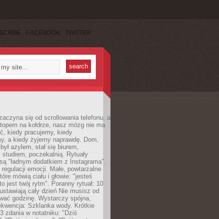
SCRIBE
FACEBOOK
TWITTER
zaczyna się od scrollowania telefonu, a
ptopem na kołdrze, nasz mózg nie ma
ć, kiedy pracujemy, kiedy
, a kiedy żyjemy naprawdę. Dom,
 był azylem, stał się biurem,
studiem, poczekalnią. Rytuały
są "ładnym dodatkiem z Instagrama".
 regulacji emocji. Małe, powtarzalne
tóre mówią ciału i głowie: "jesteś
to jest twój rytm". Poranny rytuał: 10
 ustawiają cały dzień Nie musisz od
wać godzinę. Wystarczy spójna,
kwencja: Szklanka wody. Krótkie
 3 zdania w notatniku: "Dziś