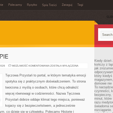
rie
Polecamy
Ryzyko
Zataguj
Tagi
Spis Treści
SUB
PIE
Kiedy dzień 
kończy z la
PORADNIE
 2026
MOŻLIWOŚĆ KOMENTOWANIA
ZOSTAŁA WYŁĄCZONA
jak zrozumie
I
TERAPIE
odpoczywamy
Tęczowa Przystań to portal, w którym tematyka emocji
który kiedyś
magazynem, 
spotyka się z praktycznym doświadczeniem. To strona
domowe nie 
To narzędzie
tworzona z myślą o osobach, które chcą odnaleźć
czynności, k
więcej równowagi w codzienności. Nazwa Tęczowa
bezpieczny, 
minut, które
Przystań dobrze oddaje klimat tego miejsca, ponieważ
razu medyto
kojarzy się z bezpieczeństwem, a jednocześnie
świadoma se
rozciąganie.
ym, co dzieje się w człowieku. Polecamy Historie i