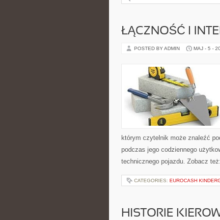
ŁĄCZNOŚĆ I INTE
POSTED BY ADMIN
MAJ - 5 - 2
którym czytelnik może znaleźć po
podczas jego codziennego użytko
technicznego pojazdu. Zobacz też
CATEGORIES:
EUROCASH KINDER
HISTORIE KIEROW