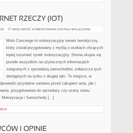
RNET RZECZY (IOT)
ŁĄCZNOŚĆ
026
MOŻLIWOŚĆ KOMENTOWANIA
ZOSTAŁA WYŁĄCZONA
I
INTERNET
RZECZY
Moto Concierge to motoryzacyjny serwis tematyczny,
(IOT)
który został przygotowany z myślą o osobach chcących
lepiej rozumieć rynek motoryzacyjny. Strona skupia się
przede wszystkim na użytecznych informacjach
związanych z sprzedażą samochodów, zwłaszcza tych
dostępnych na rynku z drugiej ręki. To miejsce, w
dpowiedzi przydatne zarówno przed zakupem auta, jak i
wania, przygotowania do sprzedaży czy oceny stanu
: Motoryzacja i Samochody […]
GELD
CÓW I OPINIE