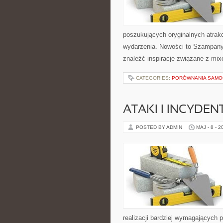
poszukujących oryginalnych atrak
wydarzenia. Nowości to Szampany
znaleźć inspiracje związane z mix
CATEGORIES:
PORÓWNANIA SAM
ATAKI I INCYDEN
POSTED BY ADMIN
MAJ - 8 - 2
realizacji bardziej wymagających 