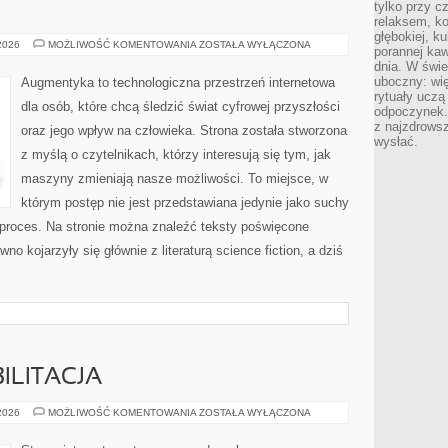
tylko przy c
relaksem, k
głębokiej, k
AUGMENTYKA
 2026
MOŻLIWOŚĆ KOMENTOWANIA
ZOSTAŁA WYŁĄCZONA
porannej kaw
dnia. W świe
uboczny: wię
Augmentyka to technologiczna przestrzeń internetowa
rytuały uczą
dla osób, które chcą śledzić świat cyfrowej przyszłości
odpoczynek.
z najzdrows
oraz jego wpływ na człowieka. Strona została stworzona
wysłać.
z myślą o czytelnikach, którzy interesują się tym, jak
maszyny zmieniają nasze możliwości. To miejsce, w
którym postęp nie jest przedstawiana jedynie jako suchy
 proces. Na stronie można znaleźć teksty poświęcone
o kojarzyły się głównie z literaturą science fiction, a dziś
ILITACJA
ZDROWIE
 2026
MOŻLIWOŚĆ KOMENTOWANIA
ZOSTAŁA WYŁĄCZONA
I
REHABILITACJA