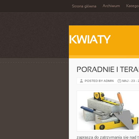
Archiwum
Katego
Strona główna
KWIATY
PORADNIE I TERA
POSTED BY ADMIN
MAJ - 23 -
zaprasza do zatrzymania się nad t