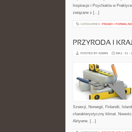
Inspiracje i Psychiatria w Prakty
związane z […]
CATEGORIES:
PRAWO I FORMALN
PRZYRODA I KRA
POSTED BY ADMIN
MAJ - 21 -
Szwecji, Norwegii, Finlandii, Islan
charakterystyczny klimat. Nowości
Aktywne. […]