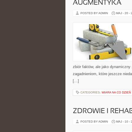
AUGMENTYKA
POSTED BY ADMIN
MAJ - 20 -
zbiór faktów, ale jako dynamiczny
zagadnieniom, które jeszcze niedawn
[…]
CATEGORIES:
WIARA NA CO DZIEŃ
ZDROWIE I REHAB
POSTED BY ADMIN
MAJ - 10 -