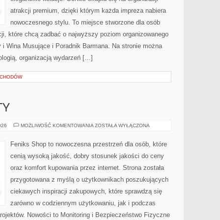
atrakcji premium, dzięki którym każda impreza nabiera
nowoczesnego stylu. To miejsce stworzone dla osób
cji, które chcą zadbać o najwyższy poziom organizowanego
 i Wina Musujące i Poradnik Barmana. Na stronie można
ologią, organizacją wydarzeń […]
OCHODÓW
TY
ATAKI
026
MOŻLIWOŚĆ KOMENTOWANIA
ZOSTAŁA WYŁĄCZONA
I
INCYDENTY
Feniks Shop to nowoczesna przestrzeń dla osób, które
cenią wysoką jakość, dobry stosunek jakości do ceny
oraz komfort kupowania przez internet. Strona została
przygotowana z myślą o użytkownikach poszukujących
ciekawych inspiracji zakupowych, które sprawdzą się
zarówno w codziennym użytkowaniu, jak i podczas
projektów. Nowości to Monitoring i Bezpieczeństwo Fizyczne