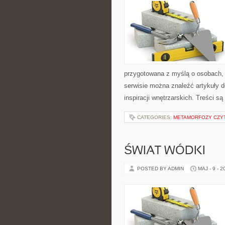
przygotowana z myślą o osobach, k
serwisie można znaleźć artykuły d
inspiracji wnętrzarskich. Treści 
CATEGORIES:
METAMORFOZY CZY
ŚWIAT WÓDKI
POSTED BY ADMIN
MAJ - 9 - 2