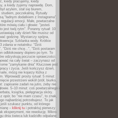
ć, kiedy pracujemy, kiedy
, a kiedy żyjemy naprawdę. Dom,
 był azylem, stał się biurem,
studiem, poczekalnią. Rytuały
są "ładnym dodatkiem z Instagrama".
 regulacji emocji. Małe, powtarzalne
tóre mówią ciału i głowie: "jesteś
to jest twój rytm". Poranny rytuał: 10
 ustawiają cały dzień Nie musisz od
wać godzinę. Wystarczy spójna,
kwencja: Szklanka wody. Krótkie
 3 zdania w notatniku: "Dziś
", "Dziś nie chcę...", "Dziś postaram
efon odblokowany dopiero po tym. To
tóre odzyskują poczucie sprawczości.
gować na cały świat – zaczynasz od
zorne "zamykanie dnia" Kluczowe jest
 pracy i życia. Jeśli kończysz dzień,
maile, mózg nie kojarzy łóżka z
. Wprowadź prosty rytuał: 5 minut:
ięcie przestrzeni wokół (stół, biurko,
ut: zapisanie zadań na jutro, żeby nie
głowie. 5–10 minut: coś powtarzalnego i
erbata, książka, pielęgnacja skóry.
sz opór, bo "nie mam czasu", to znak,
ego najbardziej potrzebujesz. To jak
jeśli szukasz punktu, od którego
mianę –
kliknij tu
i potraktuj pierwszy
jak eksperyment, nie rewolucję. Mikro-
ągu dnia świeca lub kadzidło odpalane