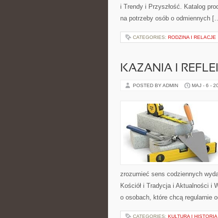
i Trendy i Przyszłość. Katalog pr
na potrzeby osób o odmiennych [
CATEGORIES:
RODZINA I RELACJE
KAZANIA I REFLE
POSTED BY ADMIN
MAJ - 6 - 2
zrozumieć sens codziennych wydar
Kościół i Tradycja i Aktualności 
o osobach, które chcą regularnie
CATEGORIES:
KULTURA I HISTORI