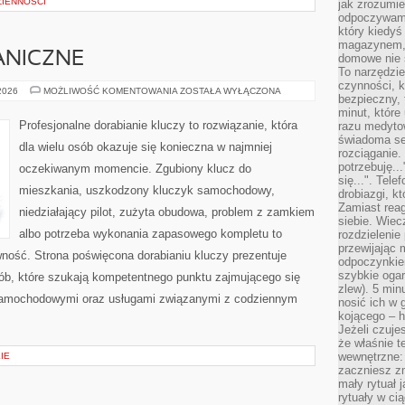
IENNOŚCI
jak zrozumie
odpoczywamy
który kiedyś
magazynem, 
ANICZNE
domowe nie 
To narzędzie
czynności, k
BLOKADY
 2026
MOŻLIWOŚĆ KOMENTOWANIA
ZOSTAŁA WYŁĄCZONA
bezpieczny, 
MECHANICZNE
minut, które
Profesjonalne dorabianie kluczy to rozwiązanie, która
razu medyto
świadoma se
dla wielu osób okazuje się konieczna w najmniej
rozciąganie.
potrzebuję...
oczekiwanym momencie. Zgubiony klucz do
się...". Tel
mieszkania, uszkodzony kluczyk samochodowy,
drobiazgi, k
Zamiast rea
niedziałający pilot, zużyta obudowa, problem z zamkiem
siebie. Wiec
albo potrzeba wykonania zapasowego kompletu to
rozdzielenie
przewijając 
awność. Strona poświęcona dorabianiu kluczy prezentuje
odpoczynkiem
szybkie ogarn
sób, które szukają kompetentnego punktu zajmującego się
zlew). 5 min
samochodowymi oraz usługami związanymi z codziennym
nosić ich w 
kojącego – h
Jeżeli czuje
że właśnie t
wewnętrzne: 
IE
zaczniesz z
mały rytuał 
rytuały w ci