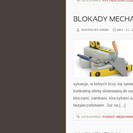
CATEGORIES:
PSYCHOLOGIA CODZ
BLOKADY MECH
POSTED BY ADMIN
MAJ - 21 -
sytuacje, w których liczy się spr
konkretną ofertę skierowaną do o
kluczami, zamkami, kluczykami 
bezpieczeństwem. Już na […]
CATEGORIES:
PORADY WĘDKARSK