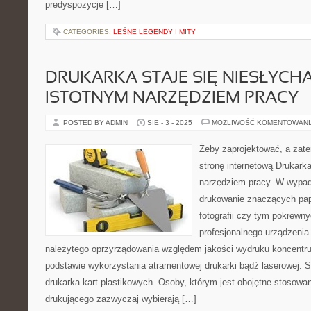
predyspozycje […]
CATEGORIES:
LEŚNE LEGENDY I MITY
DRUKARKA STAJE SIĘ NIESŁYCH
ISTOTNYM NARZĘDZIEM PRACY
POSTED BY ADMIN
SIE - 3 - 2025
MOŻLIWOŚĆ KOMENTOWAN
Żeby zaprojektować, a zate
stronę internetową Drukark
narzędziem pracy. W wypad
drukowanie znaczących pa
fotografii czy tym pokrewny
profesjonalnego urządzenia
należytego oprzyrządowania względem jakości wydruku koncentru
podstawie wykorzystania atramentowej drukarki bądź laserowej. S
drukarka kart plastikowych. Osoby, którym jest obojętne stosow
drukującego zazwyczaj wybierają […]