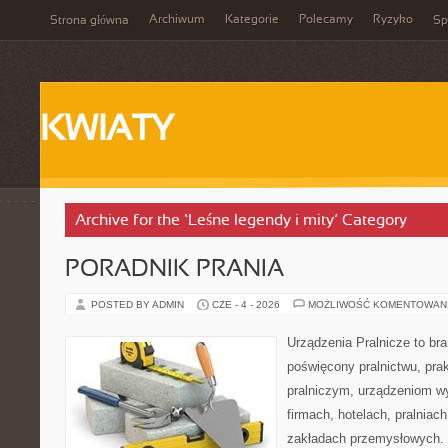
Archiwum
Kategorie
Polecamy
Ryzyko
Strona główna
Sp
KWIATY
Archive for the ‘Leśne legendy i mity’ Category
PORADNIK PRANIA
POSTED BY ADMIN
CZE - 4 - 2026
MOŻLIWOŚĆ KOMENTOWAN
Urządzenia Pralnicze to br
poświęcony pralnictwu, pr
pralniczym, urządzeniom 
firmach, hotelach, pralniac
zakładach przemysłowych. 