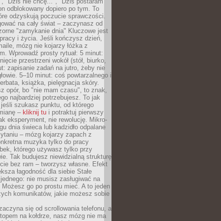
", "Dziś nie chcę...", "Dziś postaram
efon odblokowany dopiero po tym. To
tóre odzyskują poczucie sprawczości.
gować na cały świat – zaczynasz od
zorne "zamykanie dnia" Kluczowe jest
 pracy i życia. Jeśli kończysz dzień,
maile, mózg nie kojarzy łóżka z
. Wprowadź prosty rytuał: 5 minut:
ięcie przestrzeni wokół (stół, biurko,
ut: zapisanie zadań na jutro, żeby nie
głowie. 5–10 minut: coś powtarzalnego i
erbata, książka, pielęgnacja skóry.
sz opór, bo "nie mam czasu", to znak,
ego najbardziej potrzebujesz. To jak
jeśli szukasz punktu, od którego
mianę –
kliknij tu
i potraktuj pierwszy
jak eksperyment, nie rewolucję. Mikro-
ągu dnia świeca lub kadzidło odpalane
zytaniu – mózg kojarzy zapach z
onkretna muzyka tylko do pracy
ubek, którego używasz tylko przy
ie. Tak budujesz niewidzialną strukturę
cie bez ram – tworzysz własne. Efekt
ksza łagodność dla siebie Stałe
 jednego: nie musisz zasługiwać na
 Możesz go po prostu mieć. A to jeden
zych komunikatów, jakie możesz sobie
zaczyna się od scrollowania telefonu, a
ptopem na kołdrze, nasz mózg nie ma