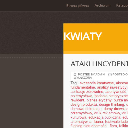
Archiwum
Katego
Strona główna
KWIATY
ATAKI I INCYDEN
POSTED BY ADMIN
POSTED ON
WYŁĄCZONA
Tagi:
akcesoria kreatywne
,
akceso
fundamentalne
,
analizy inwestycyj
aplikacje zdrowotne
,
asertywność
przemysłowa
,
badania historyczne
rewident
,
biznes etyczny
,
burza m
design produktu
,
design thinking
,
domowe dekoracje
,
domy drewnia
przemysłowy
,
druk reklamowy
,
dru
kulturowa
,
edukacja publiczna
,
ed
alternatywna
,
fauna
,
festiwale lud
flipping nieruchomości
,
flora
,
folkl