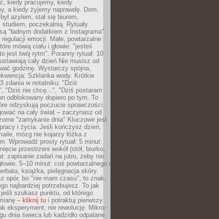
ć, kiedy pracujemy, kiedy
, a kiedy żyjemy naprawdę. Dom,
 był azylem, stał się biurem,
studiem, poczekalnią. Rytuały
są "ładnym dodatkiem z Instagrama".
 regulacji emocji. Małe, powtarzalne
tóre mówią ciału i głowie: "jesteś
to jest twój rytm". Poranny rytuał: 10
 ustawiają cały dzień Nie musisz od
wać godzinę. Wystarczy spójna,
kwencja: Szklanka wody. Krótkie
 3 zdania w notatniku: "Dziś
", "Dziś nie chcę...", "Dziś postaram
efon odblokowany dopiero po tym. To
tóre odzyskują poczucie sprawczości.
gować na cały świat – zaczynasz od
zorne "zamykanie dnia" Kluczowe jest
 pracy i życia. Jeśli kończysz dzień,
maile, mózg nie kojarzy łóżka z
. Wprowadź prosty rytuał: 5 minut:
ięcie przestrzeni wokół (stół, biurko,
ut: zapisanie zadań na jutro, żeby nie
głowie. 5–10 minut: coś powtarzalnego i
erbata, książka, pielęgnacja skóry.
sz opór, bo "nie mam czasu", to znak,
ego najbardziej potrzebujesz. To jak
jeśli szukasz punktu, od którego
mianę –
kliknij tu
i potraktuj pierwszy
jak eksperyment, nie rewolucję. Mikro-
ągu dnia świeca lub kadzidło odpalane