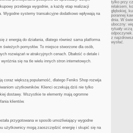
tylko przy c
akupowy przebiega wygodnie, a każdy etap realizacji
relaksem, k
głębokiej, k
ia. Wygodne systemy transakcyjne dodatkowo wpływają na
porannej kaw
dnia. W świe
uboczny: wię
rytuały uczą
odpoczynek.
z najzdrows
się z energią do działania, dlatego również sama platforma
wysłać.
tom świeżych pomysłów. To miejsce stworzone dla osób,
nych rozwiązań w atrakcyjnych cenach. Dbałość o detale i
 wyróżnia się na tle wielu innych stron internetowych.
ją coraz większą popularność, dlatego Feniks Shop rozwija
waniom użytkowników. Klienci oczekują dziś nie tylko
bkiej dostawy. Wszystkie te elementy mają ogromne
ania klientów.
ostała przygotowana w sposób umożliwiający wygodne
emu użytkownicy mogą zaoszczędzić energię i skupić się na