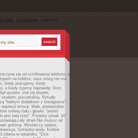
SCRIBE
FACEBOOK
TWITTER
zaczyna się od scrollowania telefonu, a
ptopem na kołdrze, nasz mózg nie ma
ć, kiedy pracujemy, kiedy
, a kiedy żyjemy naprawdę. Dom,
 był azylem, stał się biurem,
studiem, poczekalnią. Rytuały
są "ładnym dodatkiem z Instagrama".
 regulacji emocji. Małe, powtarzalne
tóre mówią ciału i głowie: "jesteś
to jest twój rytm". Poranny rytuał: 10
 ustawiają cały dzień Nie musisz od
wać godzinę. Wystarczy spójna,
kwencja: Szklanka wody. Krótkie
 3 zdania w notatniku: "Dziś