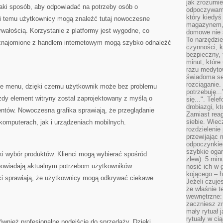
jak zrozumie
aki sposób, aby odpowiadać na potrzeby osób o
odpoczywamy
który kiedyś
i temu użytkownicy mogą znaleźć tutaj nowoczesne
magazynem, 
trwałością. Korzystanie z platformy jest wygodne, co
domowe nie 
To narzędzie
aznajomione z handlem internetowym mogą szybko odnaleźć
czynności, k
bezpieczny, 
minut, które
razu medyto
świadoma se
rozciąganie.
yjne menu, dzięki czemu użytkownik może bez problemu
potrzebuję...
żdy element witryny został zaprojektowany z myślą o
się...". Tel
drobiazgi, k
ntów. Nowoczesna grafika sprawiają, że przeglądanie
Zamiast rea
siebie. Wiec
komputerach, jak i urządzeniach mobilnych.
rozdzielenie
przewijając 
odpoczynkiem
szybkie ogarn
ki wybór produktów. Klienci mogą wybierać spośród
zlew). 5 min
powiadają aktualnym potrzebom użytkowników.
nosić ich w 
kojącego – h
 sprawiają, że użytkownicy mogą odkrywać ciekawe
Jeżeli czuje
że właśnie t
wewnętrzne: 
zaczniesz z
mały rytuał 
rytuały w ci
ównież profesjonalne podejście do sprzedaży. Dzięki