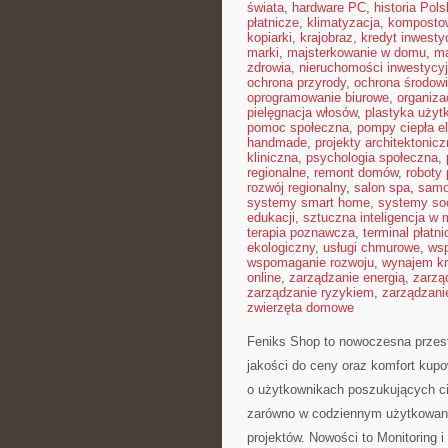
świata
,
hardware PC
,
historia Pols
płatnicze
,
klimatyzacja
,
komposto
kopiarki
,
krajobraz
,
kredyt inwesty
marki
,
majsterkowanie w domu
,
ma
zdrowia
,
nieruchomości inwestycy
ochrona przyrody
,
ochrona środow
oprogramowanie biurowe
,
organiza
pielęgnacja włosów
,
plastyka użyt
pomoc społeczna
,
pompy ciepła e
handmade
,
projekty architektonic
kliniczna
,
psychologia społeczna
,
regionalne
,
remont domów
,
roboty
rozwój regionalny
,
salon spa
,
samo
systemy smart home
,
systemy so
edukacji
,
sztuczna inteligencja w
terapia poznawcza
,
terminal płatni
ekologiczny
,
usługi chmurowe
,
wsp
wspomaganie rozwoju
,
wynajem kr
online
,
zarządzanie energią
,
zarzą
zarządzanie ryzykiem
,
zarządzani
zwierzęta domowe
Feniks Shop to nowoczesna przest
jakości do ceny oraz komfort kupo
o użytkownikach poszukujących ci
zarówno w codziennym użytkowaniu
projektów. Nowości to Monitoring 