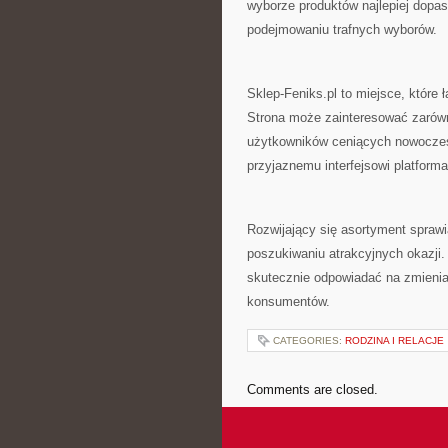
wyborze produktów najlepiej dopa
podejmowaniu trafnych wyborów.
Sklep-Feniks.pl to miejsce, które
Strona może zainteresować zarówn
użytkowników ceniących nowoczesn
przyjaznemu interfejsowi platform
Rozwijający się asortyment sprawi
poszukiwaniu atrakcyjnych okazji
skutecznie odpowiadać na zmienia
konsumentów.
CATEGORIES:
RODZINA I RELACJE
Comments are closed.