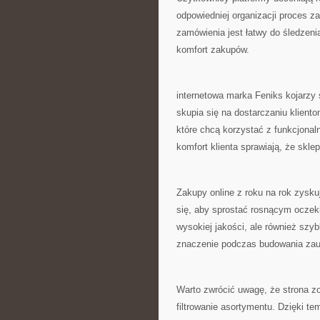
odpowiedniej organizacji proces z
zamówienia jest łatwy do śledzen
komfort zakupów.
internetowa marka Feniks kojarzy 
skupia się na dostarczaniu klien
które chcą korzystać z funkcjonal
komfort klienta sprawiają, że sklep
Zakupy online z roku na rok zysku
się, aby sprostać rosnącym oczeki
wysokiej jakości, ale również szy
znaczenie podczas budowania zauf
Warto zwrócić uwagę, że strona z
filtrowanie asortymentu. Dzięki t