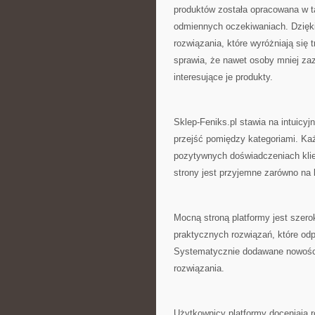
produktów została opracowana w t
odmiennych oczekiwaniach. Dzięk
rozwiązania, które wyróżniają się 
sprawia, że nawet osoby mniej z
interesujące je produkty.
Sklep-Feniks.pl stawia na intuic
przejść pomiędzy kategoriami. Ka
pozytywnych doświadczeniach klie
strony jest przyjemne zarówno na 
Mocną stroną platformy jest szero
praktycznych rozwiązań, które od
Systematycznie dodawane nowości
rozwiązania.
Użytkownicy platformy doceniają r