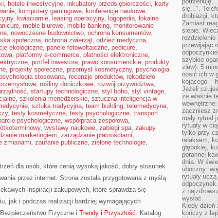
potrzebuję...
ki
,
hotele inwestycyjne
,
inkubatory przedsiębiorczości
,
karty
się...". Tel
wanie
,
komputery gamingowe
,
konferencje naukowe
,
drobiazgi, k
cyjny
,
kwiaciarnie
,
leasing operacyjny
,
logopedia
,
lokalne
Zamiast rea
nicure
,
meble biurowe
,
mobile banking
,
monitorowanie
siebie. Wiec
jne
,
nowoczesne budownictwo
,
ochrona konsumentów
,
rozdzielenie
iska społeczna
,
ochrona zwierząt
,
odzież medyczna
,
przewijając 
cje ekologiczne
,
panele fotowoltaiczne
,
pedicure
,
odpoczynkiem
kowa
,
platformy e-commerce
,
płatności elektroniczne
,
szybkie ogarn
lektryczne
,
portfel inwestora
,
prawo konsumenckie
,
produkty
zlew). 5 min
zne
,
projekty społeczne
,
przemysł kosmetyczny
,
psychologia
nosić ich w 
psychologia stosowana
,
recenzje produktów
,
rękodzieło
kojącego – h
 przemysłowe
,
rośliny doniczkowe
,
rozwój przywództwa
,
Jeżeli czuje
rządność
,
startupy technologiczne
,
styl boho
,
styl vintage
,
że właśnie t
cjalne
,
szkolenia menedżerskie
,
sztuczna inteligencja w
wewnętrzne: 
 medycynie
,
sztuka tradycyjna
,
team building
,
telemedycyna
,
zaczniesz z
czy
,
testy kosmetyczne
,
testy psychologiczne
,
transport
mały rytuał 
arcie psychologiczne
,
współpraca zespołowa
,
rytuały w ci
ótkoterminowy
,
wystawy naukowe
,
zabiegi spa
,
zakupy
tylko przy c
dzanie marketingiem
,
zarządzanie płatnościami
,
relaksem, k
e zmianami
,
zaufanie publiczne
,
zielone technologie
,
głębokiej, k
porannej kaw
dnia. W świe
rzeń dla osób, które cenią wysoką jakość, dobry stosunek
uboczny: wię
rytuały uczą
wania przez internet. Strona została przygotowana z myślą
odpoczynek.
ekawych inspiracji zakupowych, które sprawdzą się
z najzdrows
wysłać.
, jak i podczas realizacji bardziej wymagających
Kiedy dzień 
i Bezpieczeństwo Fizyczne i
Trendy i Przyszłość
. Katalog
kończy z la