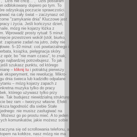
", "Dziś nie chcę...", "Dziś postaram
efon odblokowany dopiero po tym. To
tóre odzyskują poczucie sprawczości.
gować na cały świat – zaczynasz od
zorne "zamykanie dnia" Kluczowe jest
 pracy i życia. Jeśli kończysz dzień,
maile, mózg nie kojarzy łóżka z
. Wprowadź prosty rytuał: 5 minut:
ięcie przestrzeni wokół (stół, biurko,
ut: zapisanie zadań na jutro, żeby nie
głowie. 5–10 minut: coś powtarzalnego i
erbata, książka, pielęgnacja skóry.
sz opór, bo "nie mam czasu", to znak,
ego najbardziej potrzebujesz. To jak
jeśli szukasz punktu, od którego
mianę –
kliknij tu
i potraktuj pierwszy
jak eksperyment, nie rewolucję. Mikro-
ągu dnia świeca lub kadzidło odpalane
zytaniu – mózg kojarzy zapach z
onkretna muzyka tylko do pracy
ubek, którego używasz tylko przy
ie. Tak budujesz niewidzialną strukturę
cie bez ram – tworzysz własne. Efekt
ksza łagodność dla siebie Stałe
 jednego: nie musisz zasługiwać na
 Możesz go po prostu mieć. A to jeden
zych komunikatów, jakie możesz sobie
zaczyna się od scrollowania telefonu, a
ptopem na kołdrze, nasz mózg nie ma