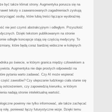
że być także klimat strony. Augmentyka porusza się na
 nawet teksty o zaawansowanych zagadnieniach zyskują
rzyciągać osoby, które lubią treści łączące wyobraźnię.
ść nie jest czymś abstrakcyjnym i odległym. Przyszłość
medycznych. Dzięki tekstom publikowanym na stronie
rnie odległe koncepcje stają się częścią medycyny. To
zmiany, które będą coraz bardziej widoczne w kolejnych
odnika po świecie, w którym granica między człowiekiem a
zywista. Augmentyka nie daje prostych odpowiedzi na
które pytania warto zadawać. Czy AI może wspierać
 część zawodów? Czy ulepszanie ludzkiego ciała stanie się
 ostrzeżeniem, czy zapowiedzią kierunku, w którym
enia nadają stronie intelektualną wartość.
logiczne powinny nie tylko informować, ale także zachęcać
ę rolę, ponieważ łączy futurystyczne wizje. Dzięki temu