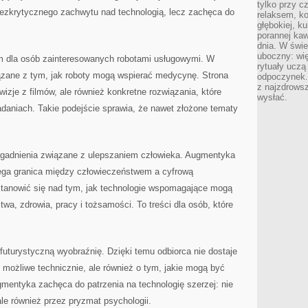
tylko przy c
bezkrytycznego zachwytu nad technologią, lecz zachęca do
relaksem, k
głębokiej, k
porannej kaw
dnia. W świe
uboczny: wię
m dla osób zainteresowanych robotami usługowymi. W
rytuały uczą
iązane z tym, jak roboty mogą wspierać medycynę. Strona
odpoczynek.
z najzdrows
 wizje z filmów, ale również konkretne rozwiązania, które
wysłać.
daniach. Takie podejście sprawia, że nawet złożone tematy
agadnienia związane z ulepszaniem człowieka. Augmentyka
biega granica między człowieczeństwem a cyfrową
stanowić się nad tym, jak technologie wspomagające mogą
wa, zdrowia, pracy i tożsamości. To treści dla osób, które
 futurystyczną wyobraźnię. Dzięki temu odbiorca nie dostaje
t możliwe technicznie, ale również o tym, jakie mogą być
mentyka zachęca do patrzenia na technologię szerzej: nie
le również przez pryzmat psychologii.