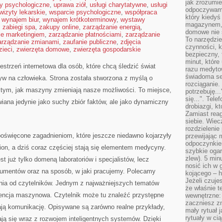
jak zrozumie
ty psychologiczne
,
uprawa ziół
,
usługi charytatywne
,
usługi
odpoczywamy
wizyty lekarskie
,
wsparcie psychologiczne
,
współpraca
który kiedyś
,
wynajem biur
,
wynajem krótkoterminowy
,
wystawy
magazynem, 
,
zabiegi spa
,
zakupy online
,
zarządzanie energią
,
domowe nie 
ie marketingiem
,
zarządzanie płatnościami
,
zarządzanie
To narzędzie
arządzanie zmianami
,
zaufanie publiczne
,
zdjęcia
czynności, k
zieci
,
zwierzęta domowe
,
zwierzęta gospodarskie
bezpieczny, 
minut, które
strzeń internetowa dla osób, które chcą śledzić świat
razu medyto
świadoma se
ływ na człowieka. Strona została stworzona z myślą o
rozciąganie.
ię tym, jak maszyny zmieniają nasze możliwości. To miejsce,
potrzebuję...
się...". Tel
wiana jedynie jako suchy zbiór faktów, ale jako dynamiczny
drobiazgi, k
Zamiast rea
siebie. Wiec
rozdzielenie
poświęcone zagadnieniom, które jeszcze niedawno kojarzyły
przewijając 
odpoczynkiem
iction, a dziś coraz częściej stają się elementem medycyny.
szybkie ogarn
zlew). 5 min
t już tylko domeną laboratoriów i specjalistów, lecz
nosić ich w 
umentów oraz na sposób, w jaki pracujemy. Polecamy
kojącego – h
Jeżeli czuje
nia od czytelników. Jednym z najważniejszych tematów
że właśnie t
igencja maszynowa. Czytelnik może tu znaleźć przystępne
wewnętrzne: 
zaczniesz z
rają komunikację. Opisywane są zarówno realne przykłady,
mały rytuał 
rytuały w ci
iają się wraz z rozwojem inteligentnych systemów. Dzięki