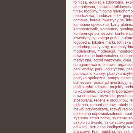
rolnicza
,
edukacja zdrowotna
,
eko
alternatywna
,
festiwale folkloryst
fintek mobilny
,
flipping nieruchomo
reportażowa
,
fundusze ETF
,
geopo
domowe
,
hotele inwestycyjne
,
ink
kampanie społeczne
,
karty płatnic
kompostownik
,
komputery gaming
konferencje biznesowe
,
konferenc
inwestycyjny
,
księga gości
,
kultur
logopedia
,
lokalne marki
,
lotniska 
marketing polityczny
,
materiały bi
modelarstwo
,
moderacja
,
monitoro
nowoczesne budownictwo
,
ochron
medyczna
,
ogród warzywny
,
oleje
oprogramowanie biurowe
,
organiz
park wodny
,
parki logistyczne
,
pas
planowanie kariery
,
plastyka użyt
polityka społeczna
,
pompy ciepła 
biznesowe
,
praca administracyjna
profilaktyka zdrowia
,
projekty arch
funkcjonalne
,
projekty krajobrazow
coworkingowa
,
przyroda
,
psycholog
stosowana
,
recenzje produktów
,
rę
rodzinna
,
remont domów
,
roboty p
rozwój przywództwa
,
rozwój region
społeczna odpowiedzialność
,
spot
systemy smart home
,
systemy so
szkolenia twarde
,
szkolnictwo po
edukacji
,
sztuczna inteligencja w
branżowe
,
team building
,
techniki 