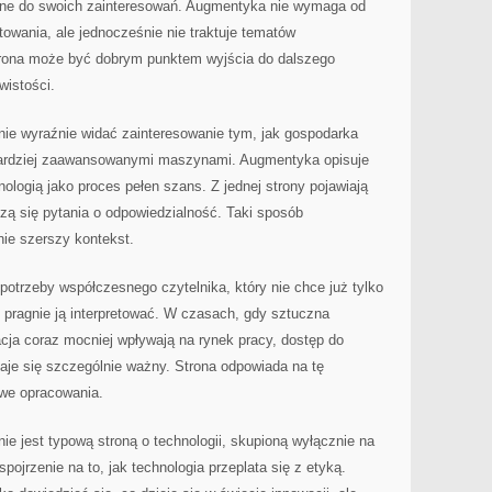
wane do swoich zainteresowań. Augmentyka nie wymaga od
towania, ale jednocześnie nie traktuje tematów
trona może być dobrym punktem wyjścia do dalszego
wistości.
nie wyraźnie widać zainteresowanie tym, jak gospodarka
 bardziej zaawansowanymi maszynami. Augmentyka opisuje
ologią jako proces pełen szans. Z jednej strony pojawiają
dzą się pytania o odpowiedzialność. Taki sposób
nie szerszy kontekst.
otrzeby współczesnego czytelnika, który nie chce już tylko
le pragnie ją interpretować. W czasach, gdy sztuczna
acja coraz mocniej wpływają na rynek pracy, dostęp do
taje się szczególnie ważny. Strona odpowiada na tę
owe opracowania.
ie jest typową stroną o technologii, skupioną wyłącznie na
spojrzenie na to, jak technologia przeplata się z etyką.