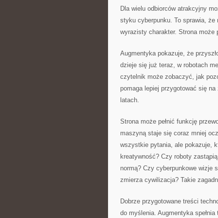
Dla wielu odbiorców atrakcyjny mo
styku cyberpunku. To sprawia, że
wyrazisty charakter. Strona może p
Augmentyka pokazuje, że przyszło
dzieje się już teraz, w robotach 
czytelnik może zobaczyć, jak pozo
pomaga lepiej przygotować się na 
latach.
Strona może pełnić funkcję przew
maszyną staje się coraz mniej oc
wszystkie pytania, ale pokazuje, 
kreatywność? Czy roboty zastąpią
normą? Czy cyberpunkowe wizje są
zmierza cywilizacja? Takie zagadni
Dobrze przygotowane treści techno
do myślenia. Augmentyka spełnia t