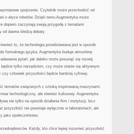
owymiarowe spojrzenie. Czytelnik może przechodzić od
żań o etyce robotów. Dzięki temu Augmentyka może
re dopiero zaczynają swoją przygodę z tematami
zy od dawna śledzą debaty.
 również to, że technologia przedstawiana jest w sposób
 do formalnego języka, Augmentyka buduje atmosferę
zadawania pytań: jak daleko może posunąć się rozwój
a będzie tylko narzędziem, czy może stanie się aktywnym
 czy człowiek przyszłości będzie bardziej cyfrowy.
ść tematów związanych z sztuką inspirowaną maszynami.
ymiar technologiczny, ale również kulturowy. Augmentyka
ywa nie tylko na sposób działania firm i instytucji, lecz
 przyszłość nie powstaje wyłącznie w laboratoriach, ale
y jako społeczeństwo.
przedsiębiorców. Każdy, kto chce lepiej rozumieć przyszłość