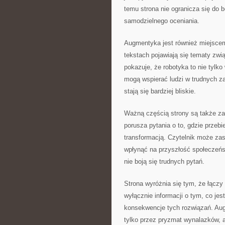
temu strona nie ogranicza się do 
samodzielnego oceniania.
Augmentyka jest również miejsce
tekstach pojawiają się tematy zw
pokazuje, że robotyka to nie tylko
mogą wspierać ludzi w trudnych za
stają się bardziej bliskie.
Ważną częścią strony są także z
porusza pytania o to, gdzie prze
transformacją. Czytelnik może za
wpłynąć na przyszłość społeczeńst
nie boją się trudnych pytań.
Strona wyróżnia się tym, że łączy
wyłącznie informacji o tym, co jes
konsekwencje tych rozwiązań. Aug
tylko przez pryzmat wynalazków, a