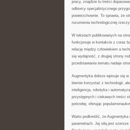
pracy, znajdzie tu treści dopaso
odbiorcy specjalistycznego przygo
powierzchownie. To sprawia, że s
rozumienia technologicznej rzeczy
W tekstach publikowanych na stro
funkcjonuje w kontakcie z coraz
relację między człowiekiem a techn
się wydajność, z drugiej strony ro
przedstawiania tematu nadaje stro
Augmentyka dobrze wpisuje się w p
biernie korzystać z technologii, a
inteligencja, robotyka i automatyz
przystępnych i ciekawych treści s
potrzebę, oferując popularnonauk
Warto podkreślić, że Augmentyka n
parametrach. Jej siłą jest szersze 