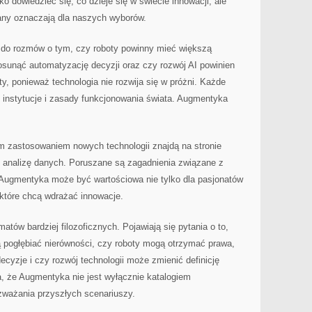
ko dowiedzieć się, co dzieje się w świecie innowacji, ale
iany oznaczają dla naszych wyborów.
ć do rozmów o tym, czy roboty powinny mieć większą
osunąć automatyzację decyzji oraz czy rozwój AI powinien
, ponieważ technologia nie rozwija się w próżni. Każde
 instytucje i zasady funkcjonowania świata. Augmentyka
 zastosowaniem nowych technologii znajdą na stronie
ć analizę danych. Poruszane są zagadnienia związane z
u Augmentyka może być wartościowa nie tylko dla pasjonatów
 które chcą wdrażać innowacje.
atów bardziej filozoficznych. Pojawiają się pytania o to,
pogłębiać nierówności, czy roboty mogą otrzymać prawa,
ecyzje i czy rozwój technologii może zmienić definicję
a, że Augmentyka nie jest wyłącznie katalogiem
zważania przyszłych scenariuszy.