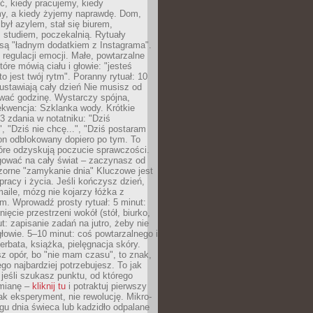
ć, kiedy pracujemy, kiedy
, a kiedy żyjemy naprawdę. Dom,
 był azylem, stał się biurem,
studiem, poczekalnią. Rytuały
są "ładnym dodatkiem z Instagrama".
 regulacji emocji. Małe, powtarzalne
tóre mówią ciału i głowie: "jesteś
to jest twój rytm". Poranny rytuał: 10
 ustawiają cały dzień Nie musisz od
wać godzinę. Wystarczy spójna,
kwencja: Szklanka wody. Krótkie
 3 zdania w notatniku: "Dziś
", "Dziś nie chcę...", "Dziś postaram
efon odblokowany dopiero po tym. To
tóre odzyskują poczucie sprawczości.
gować na cały świat – zaczynasz od
zorne "zamykanie dnia" Kluczowe jest
 pracy i życia. Jeśli kończysz dzień,
maile, mózg nie kojarzy łóżka z
. Wprowadź prosty rytuał: 5 minut:
ięcie przestrzeni wokół (stół, biurko,
ut: zapisanie zadań na jutro, żeby nie
głowie. 5–10 minut: coś powtarzalnego i
erbata, książka, pielęgnacja skóry.
sz opór, bo "nie mam czasu", to znak,
ego najbardziej potrzebujesz. To jak
jeśli szukasz punktu, od którego
mianę –
kliknij tu
i potraktuj pierwszy
jak eksperyment, nie rewolucję. Mikro-
ągu dnia świeca lub kadzidło odpalane