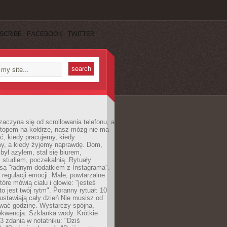
SCRIBE
FACEBOOK
TWITTER
zaczyna się od scrollowania telefonu, a
ptopem na kołdrze, nasz mózg nie ma
ć, kiedy pracujemy, kiedy
, a kiedy żyjemy naprawdę. Dom,
 był azylem, stał się biurem,
studiem, poczekalnią. Rytuały
są "ładnym dodatkiem z Instagrama".
 regulacji emocji. Małe, powtarzalne
tóre mówią ciału i głowie: "jesteś
to jest twój rytm". Poranny rytuał: 10
 ustawiają cały dzień Nie musisz od
wać godzinę. Wystarczy spójna,
kwencja: Szklanka wody. Krótkie
 3 zdania w notatniku: "Dziś