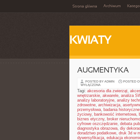
Archiwum
Katego
Strona główna
KWIATY
AUGMENTYKA
POSTED BY ADMIN
POSTED ON
WYŁĄCZONA
Tagi:
akcesoria dla zwierząt
,
akces
wnętrzarskie
,
akwarele
,
analiza S
analizy laboratoryjne
,
analizy tech
zdrowotne
,
archiwizacja
,
asertywn
przemysłowa
,
badania historyczne
życiowy
,
bankowość internetowa
,
biznes etyczny
,
broker nieruchomo
cyfrowe oszczędzanie
,
debata pub
diagnostyka obrazowa
,
diy dekora
doradztwo podatkowe
,
druk 3d w 
dywersyfikacja
,
edukacja ekonomi