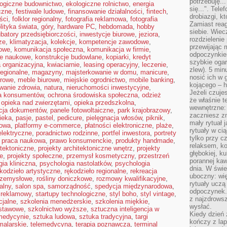
potrzebuję...
logiczne budownictwo
,
ekologiczne rolnictwo
,
energia
się...". Tel
yczne
,
festiwale ludowe
,
finansowanie działalności
,
fintech
,
drobiazgi, k
ści
,
folklor regionalny
,
fotografia reklamowa
,
fotografia
Zamiast rea
lityka świata
,
góry
,
hardware PC
,
hebdomada
,
hobby
siebie. Wiec
ubatory przedsiębiorczości
,
inwestycje biurowe
,
jeziora
,
rozdzielenie
ze
,
klimatyzacja
,
kolekcje
,
kompetencje zawodowe
,
przewijając 
owe
,
komunikacja społeczna
,
komunikacja w firmie
,
odpoczynkiem
je naukowe
,
konstrukcje budowlane
,
kopiarki
,
kredyt
szybkie ogarn
a organizacyjna
,
kwiaciarnie
,
leasing operacyjny
,
leczenie
,
zlew). 5 min
regionalne
,
magazyny
,
majsterkowanie w domu
,
manicure
,
nosić ich w 
urowe
,
meble biurowe
,
miejskie ogrodnictwo
,
mobile banking
,
kojącego – h
wanie zdrowia
,
natura
,
nieruchomości inwestycyjne
,
Jeżeli czuje
a konsumentów
,
ochrona środowiska społeczna
,
odzież
że właśnie t
,
opieka nad zwierzętami
,
opieka przedszkolna
,
wewnętrzne: 
acja dokumentów
,
panele fotowoltaiczne
,
park krajobrazowy
,
zaczniesz z
ieka
,
pasje
,
pastel
,
pedicure
,
pielęgnacja włosów
,
piknik
,
mały rytuał 
kowa
,
platformy e-commerce
,
płatności elektroniczne
,
plaże
,
rytuały w ci
elektryczne
,
poradnictwo rodzinne
,
portfel inwestora
,
portrety
tylko przy c
,
praca naukowa
,
prawo konsumenckie
,
produkty handmade
,
relaksem, k
itektoniczne
,
projekty architektoniczne wnętrz
,
projekty
głębokiej, k
e
,
projekty społeczne
,
przemysł kosmetyczny
,
przestrzeń
porannej kaw
ia kliniczna
,
psychologia nastolatków
,
psychologia
dnia. W świe
kodzieło artystyczne
,
rękodzieło regionalne
,
rekreacja
uboczny: wię
rzemysłowe
,
rośliny doniczkowe
,
rozmowy kwalifikacyjne
,
rytuały uczą
alny
,
salon spa
,
samorządność
,
spedycja międzynarodowa
,
odpoczynek.
 reklamowy
,
startupy technologiczne
,
styl boho
,
styl vintage
,
z najzdrows
cjalne
,
szkolenia menedżerskie
,
szkolenia miękkie
,
wysłać.
dstawowe
,
szkolnictwo wyższe
,
sztuczna inteligencja w
Kiedy dzień 
 medycynie
,
sztuka ludowa
,
sztuka tradycyjna
,
targi
kończy z la
malarskie
,
telemedycyna
,
terapia poznawcza
,
terminal