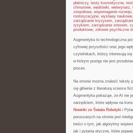
płatniczy
,
testy kosmetyczne
,
tes
chmurowe
,
wędrówki
,
weterynarz
,
zespołowa
,
wspomaganie rozwoju
motoryzacyjne
,
wystawy naukowe
zarządzanie kryzysem
,
zarządzan
ryzykiem
,
zarządzanie stresem
,
z
produktowe
,
zdrowie psychiczne d
Augmentyka to technologiczna prze
cyfrowej przyszłości oraz jego wp
czytelnikach, którzy interesują s
w którym postęp nie jest przedsta
proces.
Na stronie można znaleźć teksty 
się głównie z literaturą science f
Augmentyka pokazuje, że AI nie jes
narzędziem, które wpływa na kons
Nowinki ze Świata Robotyki
i Pyta
poruszanych na stronie jest intel
treści o tym, jak algorytmy wspie
jak i pytania etyczne, które pojaw