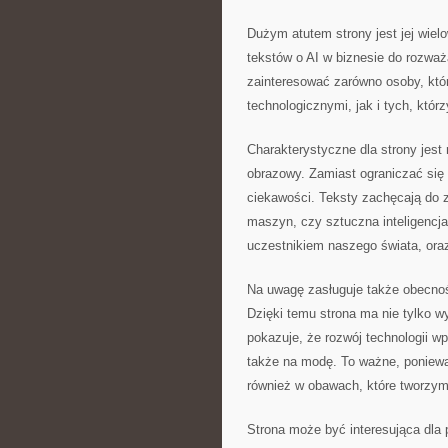
Dużym atutem strony jest jej wiel
tekstów o AI w biznesie do rozwa
zainteresować zarówno osoby, któ
technologicznymi, jak i tych, któr
Charakterystyczne dla strony jest
obrazowy. Zamiast ograniczać się
ciekawości. Teksty zachęcają do 
maszyn, czy sztuczna inteligencj
uczestnikiem naszego świata, oraz
Na uwagę zasługuje także obecno
Dzięki temu strona ma nie tylko w
pokazuje, że rozwój technologii wpł
także na modę. To ważne, ponieważ
również w obawach, które tworzym
Strona może być interesująca dla 