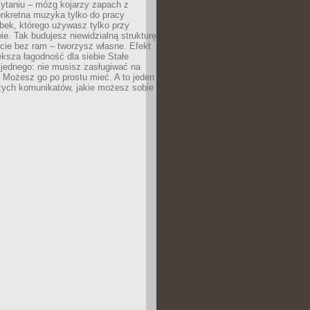
zytaniu – mózg kojarzy zapach z
onkretna muzyka tylko do pracy
ubek, którego używasz tylko przy
ie. Tak budujesz niewidzialną strukturę
cie bez ram – tworzysz własne. Efekt
ksza łagodność dla siebie Stałe
 jednego: nie musisz zasługiwać na
 Możesz go po prostu mieć. A to jeden
zych komunikatów, jakie możesz sobie