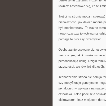
Dzięki temu czytelnik może nie tyl
również zastanowić się, co te zm
Treści na stronie mogą inspirowa
niezależność, jak daleko można p
być monitorowany. To ważne tematy
nowe rozwiązanie wpływa na ludzi,
pomaga te procesy przemyśleć.
Osoby zainteresowane biznesowym
treści o tym, jak AI może wspiera
personalizacją usług. Dzięki tem
przyszłości, ale również dla osób,
Jednocześnie strona nie pomija tem
czy modyfikacje genetyczne mogą 
jak algorytmy wpływają na nasze d
człowieka. Takie podejście sprawi
ciekawostek, lecz miejscem do ro