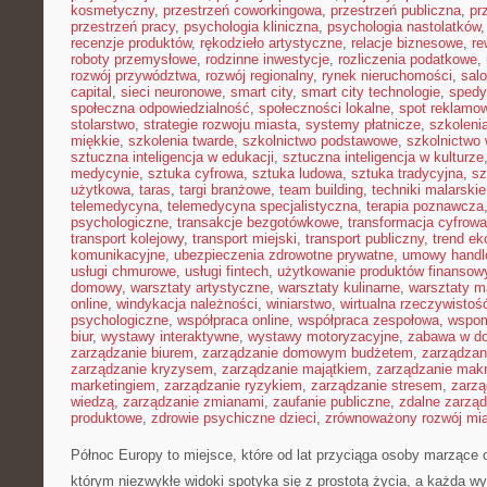
kosmetyczny
,
przestrzeń coworkingowa
,
przestrzeń publiczna
,
pr
przestrzeń pracy
,
psychologia kliniczna
,
psychologia nastolatków
recenzje produktów
,
rękodzieło artystyczne
,
relacje biznesowe
,
re
roboty przemysłowe
,
rodzinne inwestycje
,
rozliczenia podatkowe
,
rozwój przywództwa
,
rozwój regionalny
,
rynek nieruchomości
,
sal
capital
,
sieci neuronowe
,
smart city
,
smart city technologie
,
spedy
społeczna odpowiedzialność
,
społeczności lokalne
,
spot reklamo
stolarstwo
,
strategie rozwoju miasta
,
systemy płatnicze
,
szkoleni
miękkie
,
szkolenia twarde
,
szkolnictwo podstawowe
,
szkolnictwo
sztuczna inteligencja w edukacji
,
sztuczna inteligencja w kulturze
medycynie
,
sztuka cyfrowa
,
sztuka ludowa
,
sztuka tradycyjna
,
sz
użytkowa
,
taras
,
targi branżowe
,
team building
,
techniki malarskie
telemedycyna
,
telemedycyna specjalistyczna
,
terapia poznawcza
psychologiczne
,
transakcje bezgotówkowe
,
transformacja cyfrowa
transport kolejowy
,
transport miejski
,
transport publiczny
,
trend e
komunikacyjne
,
ubezpieczenia zdrowotne prywatne
,
umowy handl
usługi chmurowe
,
usługi fintech
,
użytkowanie produktów finansow
domowy
,
warsztaty artystyczne
,
warsztaty kulinarne
,
warsztaty m
online
,
windykacja należności
,
winiarstwo
,
wirtualna rzeczywistoś
psychologiczne
,
współpraca online
,
współpraca zespołowa
,
wspom
biur
,
wystawy interaktywne
,
wystawy motoryzacyjne
,
zabawa w d
zarządzanie biurem
,
zarządzanie domowym budżetem
,
zarządzan
zarządzanie kryzysem
,
zarządzanie majątkiem
,
zarządzanie mak
marketingiem
,
zarządzanie ryzykiem
,
zarządzanie stresem
,
zarzą
wiedzą
,
zarządzanie zmianami
,
zaufanie publiczne
,
zdalne zarzą
produktowe
,
zdrowie psychiczne dzieci
,
zrównoważony rozwój mi
Północ Europy to miejsce, które od lat przyciąga osoby marzące 
którym niezwykłe widoki spotyka się z prostotą życia, a każda w