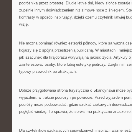
podróżnika przez prostotę. Długie letnie dni, kiedy słońce zostaj
zupełnie innym doświadczeniem niż zimowe noce z śniegiem. St
kontrasty w sposób inspirujący, dzięki czemu czytelnik łatwiej b
wizję.
Nie można pominąć również estetyki północy, które są ważną czę
kojarzy się z spójną przestrzenią publiczną. W miastach i mniej
jak szacunek dla krajobrazu wpływają na jakość życia. Artykuły 
zainteresować osoby, które lubią estetykę podróży. Dzięki nim ser
typowy przewodnik po atrakcjach.
Dobrze przygotowana strona turystyczna o Skandynawii może być
wyjazdem, w trakcie podróży i po powrocie. Przed wyjazdem pom
podróży może podpowiadać, gdzie szukać ciekawych doświadcze
pogłębić wiedzę. To sprawia, że serwis ma praktyczne znaczenie.
Dla czytelników szukających sprawdzonych inspiracji ważne jest