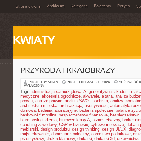
Archiwum
Kategorie
Polecamy
Ryzyko
Strona główna
Sp
KWIATY
PRZYRODA I KRAJOBRAZY
POSTED BY ADMIN
POSTED ON MAJ - 21 - 2026
MOŻLIWOŚĆ 
WYŁĄCZONA
Tagi:
administracja samorządowa
,
AI generatywna
,
akademia
,
akc
medyczne
,
akcesoria ogrodnicze
,
akwarele
,
altana
,
analiza budże
popytu
,
analiza prawna
,
analiza SWOT osobista
,
analizy laborator
architektura miejska
,
archiwizacja
,
asertywność
,
automatyka prz
domowa
,
badania laboratoryjne
,
badania społeczne
,
balance życi
bankowość mobilna
,
bezpieczeństwo finansowe
,
bezpieczeństwo 
biuro obsługi klienta
,
biurowce klasy A
,
biznes etyczny
,
broker ni
coaching zawodowy
,
CSR w biznesie
,
cyfrowe innowacje
,
debata 
meblarski
,
design produktu
,
design thinking
,
design UI/UX
,
diagno
majsterkowanie
,
dobrostan społeczny
,
doradztwo podatkowe
,
dru
przemysłowy
,
druk reklamowy
,
drukarki
,
drukarki 3d
,
drzewnictwo