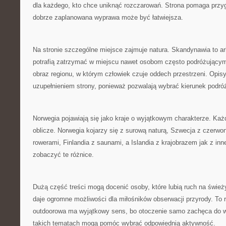
dla każdego, kto chce uniknąć rozczarowań. Strona pomaga przyg
dobrze zaplanowana wyprawa może być łatwiejsza.
Na stronie szczególne miejsce zajmuje natura. Skandynawia to ar
potrafią zatrzymać w miejscu nawet osobom często podróżującym.
obraz regionu, w którym człowiek czuje oddech przestrzeni. Opis
uzupełnieniem strony, ponieważ pozwalają wybrać kierunek podró
Norwegia pojawiają się jako kraje o wyjątkowym charakterze. Każ
oblicze. Norwegia kojarzy się z surową naturą, Szwecja z czerw
rowerami, Finlandia z saunami, a Islandia z krajobrazem jak z inn
zobaczyć te różnice.
Dużą część treści mogą docenić osoby, które lubią ruch na świe
daje ogromne możliwości dla miłośników obserwacji przyrody. To 
outdoorowa ma wyjątkowy sens, bo otoczenie samo zachęca do wy
takich tematach mogą pomóc wybrać odpowiednią aktywność.