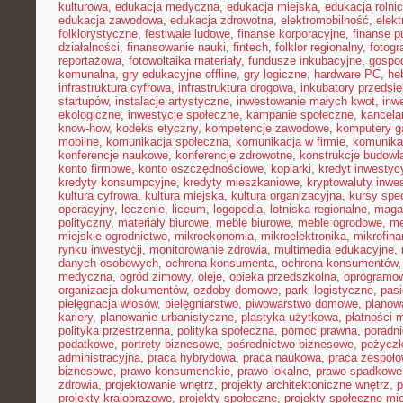
kulturowa
,
edukacja medyczna
,
edukacja miejska
,
edukacja rolni
edukacja zawodowa
,
edukacja zdrowotna
,
elektromobilność
,
elek
folklorystyczne
,
festiwale ludowe
,
finanse korporacyjne
,
finanse p
działalności
,
finansowanie nauki
,
fintech
,
folklor regionalny
,
fotogr
reportażowa
,
fotowoltaika materiały
,
fundusze inkubacyjne
,
gospod
komunalna
,
gry edukacyjne offline
,
gry logiczne
,
hardware PC
,
he
infrastruktura cyfrowa
,
infrastruktura drogowa
,
inkubatory przedsię
startupów
,
instalacje artystyczne
,
inwestowanie małych kwot
,
inw
ekologiczne
,
inwestycje społeczne
,
kampanie społeczne
,
kancela
know-how
,
kodeks etyczny
,
kompetencje zawodowe
,
komputery 
mobilne
,
komunikacja społeczna
,
komunikacja w firmie
,
komunika
konferencje naukowe
,
konferencje zdrowotne
,
konstrukcje budowl
konto firmowe
,
konto oszczędnościowe
,
kopiarki
,
kredyt inwestyc
kredyty konsumpcyjne
,
kredyty mieszkaniowe
,
kryptowaluty inwe
kultura cyfrowa
,
kultura miejska
,
kultura organizacyjna
,
kursy spec
operacyjny
,
leczenie
,
liceum
,
logopedia
,
lotniska regionalne
,
maga
polityczny
,
materiały biurowe
,
meble biurowe
,
meble ogrodowe
,
me
miejskie ogrodnictwo
,
mikroekonomia
,
mikroelektronika
,
mikrofin
rynku inwestycji
,
monitorowanie zdrowia
,
multimedia edukacyjne
,
danych osobowych
,
ochrona konsumenta
,
ochrona konsumentów
medyczna
,
ogród zimowy
,
oleje
,
opieka przedszkolna
,
oprogramow
organizacja dokumentów
,
ozdoby domowe
,
parki logistyczne
,
pas
pielęgnacja włosów
,
pielęgniarstwo
,
piwowarstwo domowe
,
planow
kariery
,
planowanie urbanistyczne
,
plastyka użytkowa
,
płatności 
polityka przestrzenna
,
polityka społeczna
,
pomoc prawna
,
poradni
podatkowe
,
portrety biznesowe
,
pośrednictwo biznesowe
,
pożycz
administracyjna
,
praca hybrydowa
,
praca naukowa
,
praca zespoło
biznesowe
,
prawo konsumenckie
,
prawo lokalne
,
prawo spadkowe
zdrowia
,
projektowanie wnętrz
,
projekty architektoniczne wnętrz
,
p
projekty krajobrazowe
,
projekty społeczne
,
projekty społeczne mie