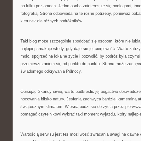
na kilku poziomach. Jedna osoba zainteresuje się noclegami, inna
fotografią. Strona odpowiada na te różne potrzeby, ponieważ pok
kierunek dla różnych podróżników.
Taki blog może szczególnie spodobać się osobom, które nie lubi
najlepiej smakuje wtedy, gdy daje się jej cierpliwość. Warto zat
molo, spojrzeć na lokalne życie i pozwolić, by podróż była czymś 
przemieszczaniem się od punktu do punktu. Strona może zachęca
świadomego odkrywania Północy.
Opisując Skandynawię, warto podkreślić jej bogactwo doświadcze
nocowania blisko natury. Jesienią zachwyca bardziej kameralną a
świątecznym klimatem. Wiosną budzi się do życia przez pierwszą
pomagać czytelnikowi wybrać taki moment wyjazdu, który najlepie
Wartością serwisu jest też możliwość zwracania uwagi na dawne