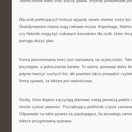
Jednocześnie warto znać koszty paliwa. Artykuły poradnikowe po
Dla osób preferujących krótsze wyjazdy serwis również może b
Skandynawskie miasta mają ciekawe muzea. Kopenhaga, Malmö,
czy Helsinki mogą być ciekawym kierunkiem dla osób, które chcą 
pomaga ułożyć plan.
Forma prezentowania treści jest nastawiony na użyteczność. Tek
przystępne, a jednocześnie barwne. To ważne, ponieważ dobry blo
jedynie tworzyć suchych list, ale powinien także prowadzić czytel
forma sprawia, że lektura jest wartościowa.
Osoby, które dopiero zaczynają planować swoją pierwszą podróż 
stronie zyskać pewność. Początkujący podróżnik często zastanaw
Odpowiedzi na takie pytania są uspokajające, bo pozwalają zami
dobrze przygotowaną wyprawę.