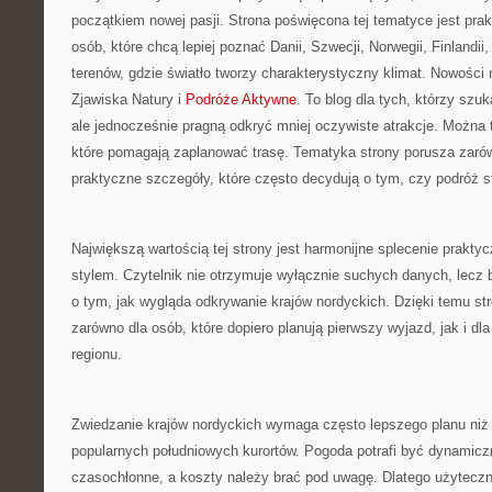
początkiem nowej pasji. Strona poświęcona tej tematyce jest pr
osób, które chcą lepiej poznać Danii, Szwecji, Norwegii, Finlandii,
terenów, gdzie światło tworzy charakterystyczny klimat. Nowości n
Zjawiska Natury i
Podróże Aktywne
. To blog dla tych, którzy szuk
ale jednocześnie pragną odkryć mniej oczywiste atrakcje. Można 
które pomagają zaplanować trasę. Tematyka strony porusza zarów
praktyczne szczegóły, które często decydują o tym, czy podróż s
Największą wartością tej strony jest harmonijne splecenie prakt
stylem. Czytelnik nie otrzymuje wyłącznie suchych danych, lecz 
o tym, jak wygląda odkrywanie krajów nordyckich. Dzięki temu st
zarówno dla osób, które dopiero planują pierwszy wyjazd, jak i dla
regionu.
Zwiedzanie krajów nordyckich wymaga często lepszego planu niż 
popularnych południowych kurortów. Pogoda potrafi być dynamicz
czasochłonne, a koszty należy brać pod uwagę. Dlatego użytecz