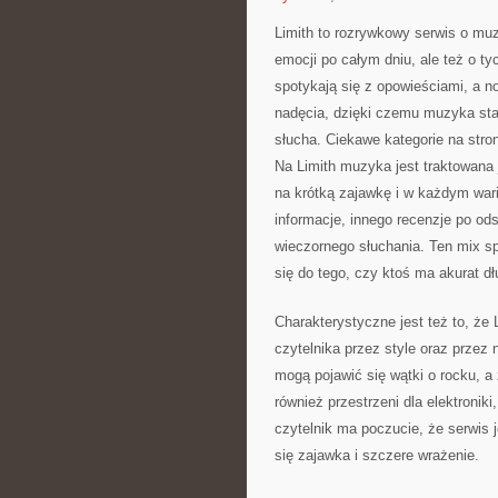
Limith to rozrywkowy serwis o mu
emocji po całym dniu, ale też o ty
spotykają się z opowieściami, a n
nadęcia, dzięki czemu muzyka staje
słucha. Ciekawe kategorie na stro
Na Limith muzyka jest traktowana j
na krótką zajawkę i w każdym war
informacje, innego recenzje po ods
wieczornego słuchania. Ten mix sp
się do tego, czy ktoś ma akurat dł
Charakterystyczne jest też to, że 
czytelnika przez style oraz przez
mogą pojawić się wątki o rocku, a 
również przestrzeni dla elektronik
czytelnik ma poczucie, że serwis 
się zajawka i szczere wrażenie.