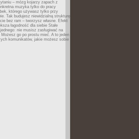
zytaniu – mózg kojarzy zapach z
onkretna muzyka tylko do pracy
ubek, którego używasz tylko przy
ie. Tak budujesz niewidzialną strukturę
cie bez ram – tworzysz własne. Efekt
ksza łagodność dla siebie Stałe
 jednego: nie musisz zasługiwać na
 Możesz go po prostu mieć. A to jeden
zych komunikatów, jakie możesz sobie