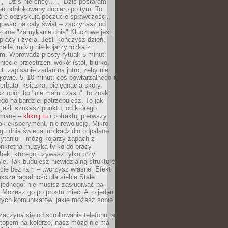
", "Dziś nie chcę...", "Dziś postaram
efon odblokowany dopiero po tym. To
tóre odzyskują poczucie sprawczości.
gować na cały świat – zaczynasz od
zorne "zamykanie dnia" Kluczowe jest
 pracy i życia. Jeśli kończysz dzień,
maile, mózg nie kojarzy łóżka z
. Wprowadź prosty rytuał: 5 minut:
ięcie przestrzeni wokół (stół, biurko,
ut: zapisanie zadań na jutro, żeby nie
głowie. 5–10 minut: coś powtarzalnego i
erbata, książka, pielęgnacja skóry.
sz opór, bo "nie mam czasu", to znak,
ego najbardziej potrzebujesz. To jak
jeśli szukasz punktu, od którego
mianę –
kliknij tu
i potraktuj pierwszy
jak eksperyment, nie rewolucję. Mikro-
ągu dnia świeca lub kadzidło odpalane
zytaniu – mózg kojarzy zapach z
onkretna muzyka tylko do pracy
ubek, którego używasz tylko przy
ie. Tak budujesz niewidzialną strukturę
cie bez ram – tworzysz własne. Efekt
ksza łagodność dla siebie Stałe
 jednego: nie musisz zasługiwać na
 Możesz go po prostu mieć. A to jeden
zych komunikatów, jakie możesz sobie
zaczyna się od scrollowania telefonu, a
ptopem na kołdrze, nasz mózg nie ma