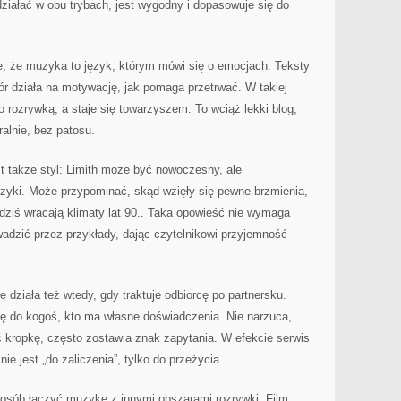
 działać w obu trybach, jest wygodny i dopasowuje się do
, że muzyka to język, którym mówi się o emocjach. Teksty
r działa na motywację, jak pomaga przetrwać. W takiej
o rozrywką, a staje się towarzyszem. To wciąż lekki blog,
ralnie, bez patosu.
także styl: Limith może być nowoczesny, ale
uzyki. Może przypominać, skąd wzięły się pewne brzmienia,
 dziś wracają klimaty lat 90.. Taka opowieść nie wymaga
adzić przez przykłady, dając czytelnikowi przyjemność
ziała też wtedy, gdy traktuje odbiorcę po partnersku.
ię do kogoś, kto ma własne doświadczenia. Nie narzuca,
 kropkę, często zostawia znak zapytania. W efekcie serwis
ie jest „do zaliczenia”, tylko do przeżycia.
osób łączyć muzykę z innymi obszarami rozrywki. Film,