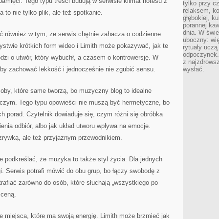
amięci. Tego typu treści budują w serwisie klimat notesu z
tylko przy c
relaksem, k
to nie tylko plik, ale też spotkanie.
głębokiej, k
porannej kaw
dnia. W świe
ć również w tym, że serwis chętnie zahacza o codzienne
uboczny: wię
ystwie krótkich form wideo i Limith może pokazywać, jak te
rytuały uczą
odpoczynek.
dzi o utwór, który wybuchł, a czasem o kontrowersję. W
z najzdrows
by zachować lekkość i jednocześnie nie zgubić sensu.
wysłać.
oby, które same tworzą, bo muzyczny blog to idealne
rczym. Tego typu opowieści nie muszą być hermetyczne, bo
h porad. Czytelnik dowiaduje się, czym różni się obróbka
ienia odbiór, albo jak układ utworu wpływa na emocje.
rozrywką, ale też przyjaznym przewodnikiem.
e podkreślać, że muzyka to także styl życia. Dla jednych
gi. Serwis potrafi mówić do obu grup, bo łączy swobodę z
trafiać zarówno do osób, które słuchają „wszystkiego po
sceną.
 miejsca, które ma swoją energię. Limith może brzmieć jak