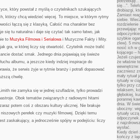
potrzebuję...
się...". Tel
zyce, który powstał z myślą o czytelnikach szukających
drobiazgi, k
Zamiast rea
ch, którzy chcą wiedzieć więcej. To miejsce, w którym rytmy
siebie. Wiec
owości łączą się z klasyką. Całość ma charakter bez
rozdzielenie
przewijając 
 się tu naturalna i daje się czytać tak samo łatwo, jak
odpoczynkiem
szybkie ogarn
nie to
Muzyka Filmowa i Serialowa
i Muzyczne Fakty i Mity.
zlew). 5 min
ak gra, w której liczy się otwartość. Czytelnik może trafić
nosić ich w 
kojącego – h
iancie dostać smak. Jednego dnia pojawiają się świeże
Jeżeli czuje
łuchu albumu, a jeszcze kiedy indziej inspiracje do
że właśnie t
wewnętrzne: 
rawia, że serwis żyje w rytmie branży i potrafi dopasować
zaczniesz z
mały rytuał 
uższą chwilę.
rytuały w ci
tylko przy c
relaksem, k
Limith nie zamyka się w jednej szufladzie, tylko prowadzi
głębokiej, k
 nastroje. Obok tematów związanych z radiowymi hitami
porannej kaw
dnia. W świe
zaraz potem coś z obszaru kultury ulicznej. Nie brakuje
uboczny: wię
i, niszowych perełek czy muzyki filmowej. Dzięki temu
rytuały uczą
odpoczynek.
jest zaskakujący, a jednocześnie spójny w podejściu: liczy
z najzdrows
wysłać.
Kiedy dzień 
kończy z la