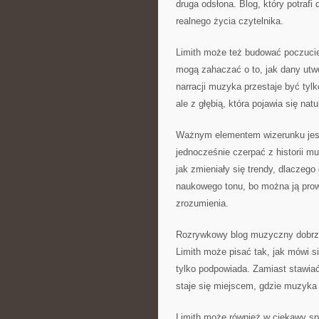
druga odsłona. Blog, który potrafi
realnego życia czytelnika.
Limith może też budować poczucie
mogą zahaczać o to, jak dany utwó
narracji muzyka przestaje być tylk
ale z głębią, która pojawia się natu
Ważnym elementem wizerunku jest 
jednocześnie czerpać z historii m
jak zmieniały się trendy, dlaczego
naukowego tonu, bo można ją prow
zrozumienia.
Rozrywkowy blog muzyczny dobrze d
Limith może pisać tak, jak mówi s
tylko podpowiada. Zamiast stawiać
staje się miejscem, gdzie muzyka n
Limith może również w ciekawy sp