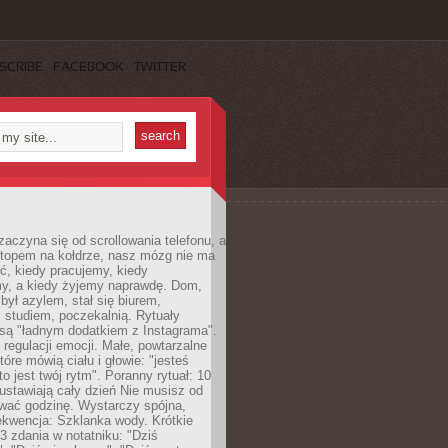
SCRIBE
FACEBOOK
TWITTER
zaczyna się od scrollowania telefonu, a
ptopem na kołdrze, nasz mózg nie ma
ć, kiedy pracujemy, kiedy
, a kiedy żyjemy naprawdę. Dom,
 był azylem, stał się biurem,
studiem, poczekalnią. Rytuały
są "ładnym dodatkiem z Instagrama".
 regulacji emocji. Małe, powtarzalne
tóre mówią ciału i głowie: "jesteś
to jest twój rytm". Poranny rytuał: 10
 ustawiają cały dzień Nie musisz od
wać godzinę. Wystarczy spójna,
kwencja: Szklanka wody. Krótkie
 3 zdania w notatniku: "Dziś