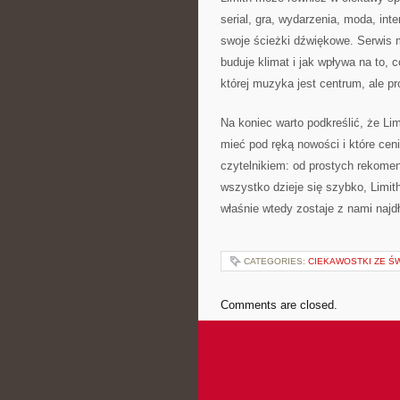
serial, gra, wydarzenia, moda, inte
swoje ścieżki dźwiękowe. Serwis
buduje klimat i jak wpływa na to, c
której muzyka jest centrum, ale pr
Na koniec warto podkreślić, że Li
mieć pod ręką nowości i które ceni
czytelnikiem: od prostych rekome
wszystko dzieje się szybko, Lim
właśnie wtedy zostaje z nami najdł
CATEGORIES:
CIEKAWOSTKI ZE ŚW
Comments are closed.