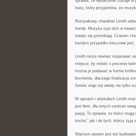
sprawia, że wydarzenie zostaje w p
trasy, który przypomina, że muzyka 
Rozrywkowy charakter Limith wida
trendy. Muzyka żyje dziś w towarz
światy się przenikają. Czasem cho
każdym przypadku kluczowe jest, 
Limith może również inspirować os
miejsce, by mówić o procesie twó
można je podawać w formie krótkic
brzmienia, dlaczego finalizacja zm
Serwis staje się wtedy nie tylko 
W opisach i artykułach Limith moż
jest tłem, dla innych centrum uwa
pasją. To sprawia, że treści mogą 
trochu”, jak i do tych, którzy żyją 
Ważnym atutem jest też budowanie