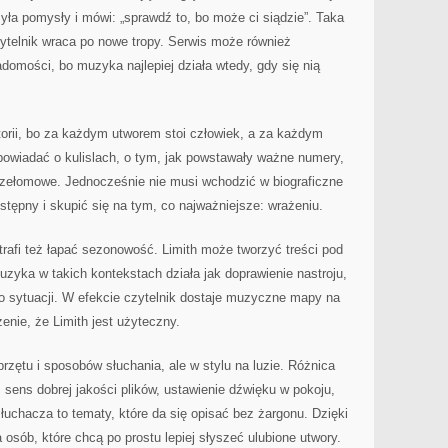
syła pomysły i mówi: „sprawdź to, bo może ci siądzie”. Taka
czytelnik wraca po nowe tropy. Serwis może również
adomości, bo muzyka najlepiej działa wtedy, gdy się nią
torii, bo za każdym utworem stoi człowiek, a za każdym
powiadać o kulislach, o tym, jak powstawały ważne numery,
przełomowe. Jednocześnie nie musi wchodzić w biograficzne
stępny i skupić się na tym, co najważniejsze: wrażeniu.
rafi też łapać sezonowość. Limith może tworzyć treści pod
yka w takich kontekstach działa jak doprawienie nastroju,
o sytuacji. W efekcie czytelnik dostaje muzyczne mapy na
nie, że Limith jest użyteczny.
rzętu i sposobów słuchania, ale w stylu na luzie. Różnica
sens dobrej jakości plików, ustawienie dźwięku w pokoju,
uchacza to tematy, które da się opisać bez żargonu. Dzięki
a osób, które chcą po prostu lepiej słyszeć ulubione utwory.