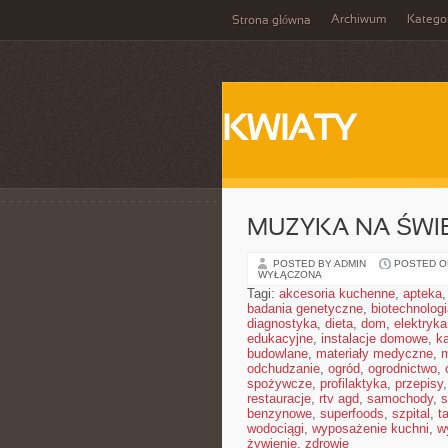
Archiwum
Katego
Strona główna
KWIATY
MUZYKA NA ŚWIE
POSTED BY ADMIN
POSTED ON
WYŁĄCZONA
Tagi:
akcesoria kuchenne
,
apteka
badania genetyczne
,
biotechnolog
diagnostyka
,
dieta
,
dom
,
elektryka
edukacyjne
,
instalacje domowe
,
ka
budowlane
,
materiały medyczne
,
m
odchudzanie
,
ogród
,
ogrodnictwo
,
spożywcze
,
profilaktyka
,
przepisy
restauracje
,
rtv agd
,
samochody
,
s
benzynowe
,
superfoods
,
szpital
,
t
wodociągi
,
wyposażenie kuchni
,
w
żywienie
,
zdrowie