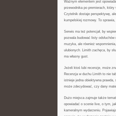
Ważnym elementem jest opowiadanie
przewodnika po premierach, który 
Czytelnik dostaje perspektywę, al
kumpelskiej rozmowy. To sprawia, ż
Serwis ma też potencjał, by wspie
pozwala budować listy odsłuchów n
muzyka, ale również wspomnienia,
ulubionych. Limith zachęca, by słu
ma własny gust.
Jeżeli ktoś lubi recenzje, może zna
Recenzja w duchu Limith to nie ta
istnieje jedna obiektywna prawda, 
może zdecydować, czy dany materia
Dużo miejsca zajmuje także tema
opowiadać o scenie live, o tym, ja
kameralnym wydarzeniu. Pojawiają 