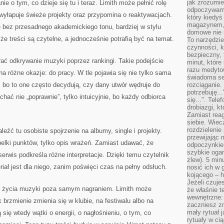
jak zrozumie
 o tym, co dzieje się tu i teraz. Limith może pełnić rolę
odpoczywamy
wyłapuje świeże projekty oraz przypomina o reaktywacjach.
który kiedyś
magazynem, 
e bez przesadnego akademickiego tonu, bardziej w stylu
domowe nie 
e treści są czytelne, a jednocześnie potrafią być na temat.
To narzędzie
czynności, k
bezpieczny, 
rać odkrywanie muzyki poprzez rankingi. Takie podejście
minut, które
razu medyto
a różne okazje: do pracy. W tle pojawia się nie tylko sama
świadoma se
 bo to one często decydują, czy dany utwór wędruje do
rozciąganie.
potrzebuję...
chać nie „poprawnie”, tylko intuicyjnie, bo każdy odbiorca
się...". Tel
drobiazgi, k
Zamiast rea
siebie. Wiec
rozdzielenie
leźć tu osobiste spojrzenie na albumy, single i projekty.
przewijając 
belki punktów, tylko opis wrażeń. Zamiast udawać, że
odpoczynkiem
szybkie ogarn
serwis podkreśla różne interpretacje. Dzięki temu czytelnik
zlew). 5 min
ł jest dla niego, zanim poświęci czas na pełny odsłuch.
nosić ich w 
kojącego – h
Jeżeli czuje
t życia muzyki poza samym nagraniem. Limith może
że właśnie t
wewnętrzne: 
k brzmienie zmienia się w klubie, na festiwalu albo na
zaczniesz z
mały rytuał 
się wtedy wątki o energii, o nagłośnieniu, o tym, co
rytuały w ci