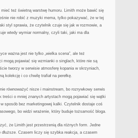
ieć też świetną warstwę humoru. Limith może bawić się
eśnie nie robić z muzyki mema, tylko pokazywać, że w tej
ki styl sprawia, że czytelnik czuje się jak w rozmowie, a
je wtedy wymiar normalny, czyli taki, jaki ma dla
ce ważna jest nie tylko „wielka scena”, ale też
ci mogą pojawiać się wzmianki o singlach, które nie są
jście tworzy w serwisie atmosferę kopania w skrzyniach,
 kolekcję i co chwilę trafiał na perełkę.
nie równoważyć nisze i mainstream, bo rozrywkowy serwis
 treści o mniej znanych artystach mogą pojawiać się wątki
 w sposób bez marketingowej kalki. Czytelnik dostaje coś
asowego, bo widzi wrażenie, który buduje tożsamość bloga.
zyć, że Limith jest przestrzenią dla różnych form. Jedne
 dłuższe. Czasem liczy się szybka reakcja, a czasem