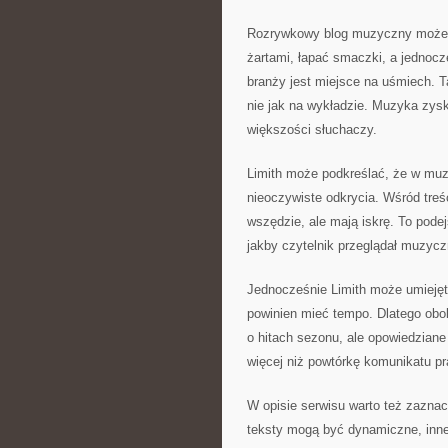
Rozrywkowy blog muzyczny może m
żartami, łapać smaczki, a jednocz
branży jest miejsce na uśmiech. Ta
nie jak na wykładzie. Muzyka zysku
większości słuchaczy.
Limith może podkreślać, że w muzy
nieoczywiste odkrycia. Wśród treś
wszędzie, ale mają iskrę. To pode
jakby czytelnik przeglądał muzyczną
Jednocześnie Limith może umiejęt
powinien mieć tempo. Dlatego obok
o hitach sezonu, ale opowiedziane
więcej niż powtórkę komunikatu pr
W opisie serwisu warto też zaznac
teksty mogą być dynamiczne, inne