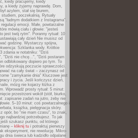
ć, kiedy pracujemy, kiedy
, a kiedy żyjemy naprawdę. Dom,
 był azylem, stał się biurem,
studiem, poczekalnią. Rytuały
są "ładnym dodatkiem z Instagrama".
 regulacji emocji. Małe, powtarzalne
tóre mówią ciału i głowie: "jesteś
to jest twój rytm". Poranny rytuał: 10
 ustawiają cały dzień Nie musisz od
wać godzinę. Wystarczy spójna,
kwencja: Szklanka wody. Krótkie
 3 zdania w notatniku: "Dziś
", "Dziś nie chcę...", "Dziś postaram
efon odblokowany dopiero po tym. To
tóre odzyskują poczucie sprawczości.
gować na cały świat – zaczynasz od
zorne "zamykanie dnia" Kluczowe jest
 pracy i życia. Jeśli kończysz dzień,
maile, mózg nie kojarzy łóżka z
. Wprowadź prosty rytuał: 5 minut:
ięcie przestrzeni wokół (stół, biurko,
ut: zapisanie zadań na jutro, żeby nie
głowie. 5–10 minut: coś powtarzalnego i
erbata, książka, pielęgnacja skóry.
sz opór, bo "nie mam czasu", to znak,
ego najbardziej potrzebujesz. To jak
jeśli szukasz punktu, od którego
mianę –
kliknij tu
i potraktuj pierwszy
jak eksperyment, nie rewolucję. Mikro-
ągu dnia świeca lub kadzidło odpalane