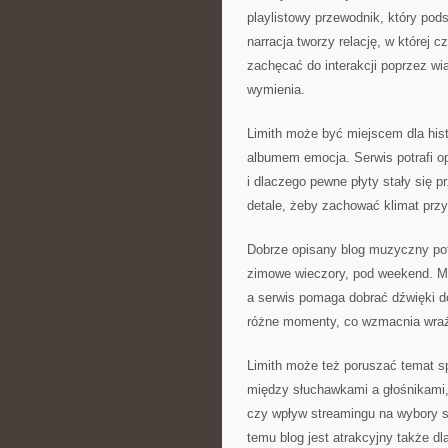
playlistowy przewodnik, który pod
narracja tworzy relację, w której 
zachęcać do interakcji poprzez wi
wymienia.
Limith może być miejscem dla his
albumem emocja. Serwis potrafi o
i dlaczego pewne płyty stały się 
detale, żeby zachować klimat przy
Dobrze opisany blog muzyczny pot
zimowe wieczory, pod weekend. Muz
a serwis pomaga dobrać dźwięki d
różne momenty, co wzmacnia wraże
Limith może też poruszać temat sp
między słuchawkami a głośnikami, 
czy wpływ streamingu na wybory sł
temu blog jest atrakcyjny także dl