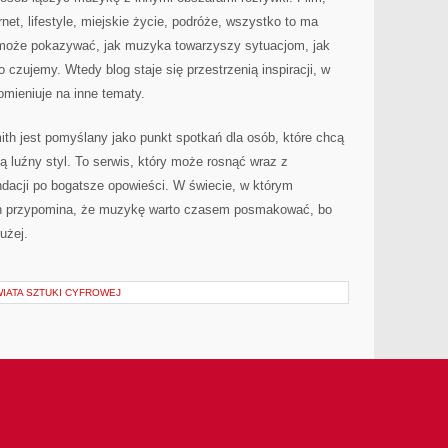
rnet, lifestyle, miejskie życie, podróże, wszystko to ma
 może pokazywać, jak muzyka towarzyszy sytuacjom, jak
o czujemy. Wtedy blog staje się przestrzenią inspiracji, w
omieniuje na inne tematy.
mith jest pomyślany jako punkt spotkań dla osób, które chcą
ą luźny styl. To serwis, który może rosnąć wraz z
ndacji po bogatsze opowieści. W świecie, w którym
ith przypomina, że muzykę warto czasem posmakować, bo
użej.
IATA SZTUKI CYFROWEJ