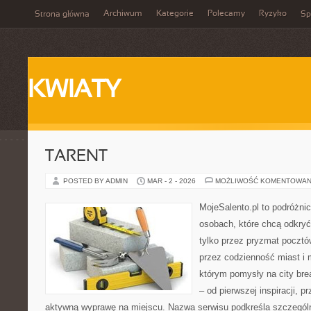
Archiwum
Kategorie
Polecamy
Ryzyko
Strona główna
Sp
KWIATY
TARENT
POSTED BY ADMIN
MAR - 2 - 2026
MOŻLIWOŚĆ KOMENTOWAN
MojeSalento.pl to podróżni
osobach, które chcą odkryć
tylko przez pryzmat pocztó
przez codzienność miast i 
którym pomysły na city bre
– od pierwszej inspiracji, 
aktywną wyprawę na miejscu. Nazwa serwisu podkreśla szczególną