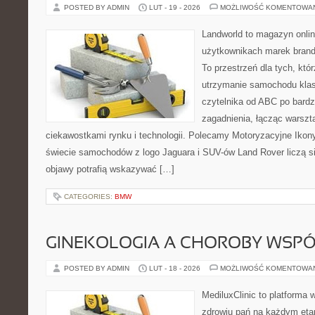
POSTED BY ADMIN
LUT - 19 - 2026
MOŻLIWOŚĆ KOMENTOWA
Landworld to magazyn onli
użytkownikach marek brand
To przestrzeń dla tych, któ
utrzymanie samochodu klas
czytelnika od ABC po bardz
zagadnienia, łącząc warszt
ciekawostkami rynku i technologii. Polecamy Motoryzacyjne Ikony 
świecie samochodów z logo Jaguara i SUV-ów Land Rover liczą s
objawy potrafią wskazywać […]
CATEGORIES:
BMW
GINEKOLOGIA A CHOROBY WSPÓŁ
POSTED BY ADMIN
LUT - 18 - 2026
MOŻLIWOŚĆ KOMENTOWA
MediluxClinic to platforma 
zdrowiu pań na każdym etap