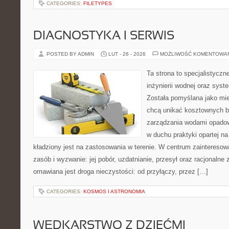
CATEGORIES:
FILETYPES
DIAGNOSTYKA I SERWIS
POSTED BY ADMIN
LUT - 26 - 2026
MOŻLIWOŚĆ KOMENTOWA
Ta strona to specjalistyc
inżynierii wodnej oraz sys
Została pomyślana jako mie
chcą unikać kosztownych b
zarządzania wodami opadow
w duchu praktyki opartej n
kładziony jest na zastosowania w terenie. W centrum zainteresow
zasób i wyzwanie: jej pobór, uzdatnianie, przesył oraz racjonalne
omawiana jest droga nieczystości: od przyłączy, przez […]
CATEGORIES:
KOSMOS I ASTRONOMIA
WĘDKARSTWO Z DZIEĆMI