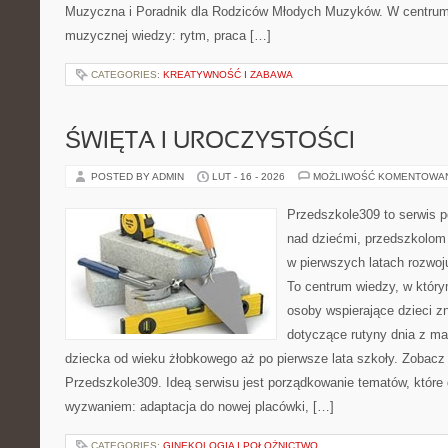
Muzyczna i Poradnik dla Rodziców Młodych Muzyków. W centrum
muzycznej wiedzy: rytm, praca […]
CATEGORIES:
KREATYWNOŚĆ I ZABAWA
ŚWIĘTA I UROCZYSTOŚCI
POSTED BY ADMIN
LUT - 16 - 2026
MOŻLIWOŚĆ KOMENTOWA
Przedszkole309 to serwis 
nad dziećmi, przedszkolom 
w pierwszych latach rozwo
To centrum wiedzy, w który
osoby wspierające dzieci z
dotyczące rutyny dnia z m
dziecka od wieku żłobkowego aż po pierwsze lata szkoły. Zobacz
Przedszkole309. Ideą serwisu jest porządkowanie tematów, które dl
wyzwaniem: adaptacja do nowej placówki, […]
CATEGORIES:
GINEKOLOGIA I POŁOŻNICTWO