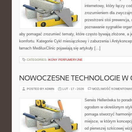
internetowy, który łączy c
zrozumieniem dla zwyczajn
przestrzeni stoi prewencja,
poznawanie sygnałów organ
aby pomagać zrozumieć tematy, które często bywają złożone, a j
komfortu. Kategorie Cykl miesiączkowy i zaburzenia i Antykoncepc
łamach MediluxClinic pojawiają się artykuły […]
CATEGORIES:
IKONY PERFUMERYJNE
NOWOCZESNE TECHNOLOGIE W 
POSTED BY ADMIN
LUT - 17 - 2026
MOŻLIWOŚĆ KOMENTOWA
Serwis Hellerówka to pora
ogrodom w określonym styl
pomaga stworzyć harmonij
miejsce, w którym koncepcj
od pierwszej szkicowej wiz