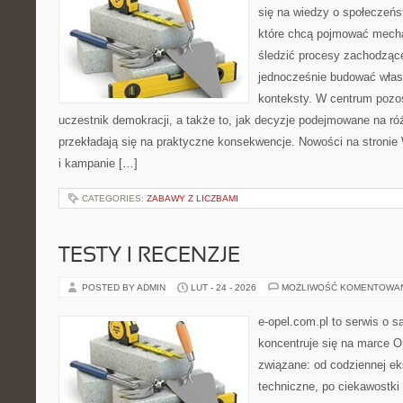
się na wiedzy o społeczeńst
które chcą pojmować mecha
śledzić procesy zachodzące
jednocześnie budować własn
konteksty. W centrum pozos
uczestnik demokracji, a także to, jak decyzje podejmowane na r
przekładają się na praktyczne konsekwencje. Nowości na stronie
i kampanie […]
CATEGORIES:
ZABAWY Z LICZBAMI
TESTY I RECENZJE
POSTED BY ADMIN
LUT - 24 - 2026
MOŻLIWOŚĆ KOMENTOWA
e-opel.com.pl to serwis o 
koncentruje się na marce Op
związane: od codziennej eks
techniczne, po ciekawostki