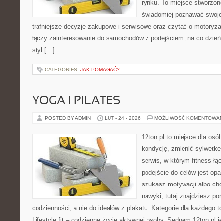
rynku. To miejsce stworzon
świadomiej poznawać swoj
trafniejsze decyzje zakupowe i serwisowe oraz czytać o motoryza
łączy zainteresowanie do samochodów z podejściem „na co dzień”, 
styl […]
CATEGORIES:
JAK POMAGAĆ?
YOGA I PILATES
POSTED BY ADMIN
LUT - 24 - 2026
MOŻLIWOŚĆ KOMENTOWA
12ton.pl to miejsce dla os
kondycję, zmienić sylwetkę 
serwis, w którym fitness łą
podejście do celów jest opa
szukasz motywacji albo ch
nawyki, tutaj znajdziesz 
codzienności, a nie do ideałów z plakatu. Kategorie dla każdego t
Lifestyle fit – codzienne życie aktywnej osoby. Sednem 12ton.pl j