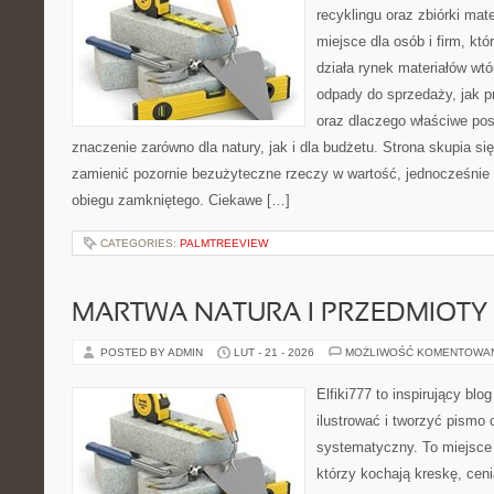
recyklingu oraz zbiórki mat
miejsce dla osób i firm, któ
działa rynek materiałów wt
odpady do sprzedaży, jak pr
oraz dlaczego właściwe po
znaczenie zarówno dla natury, jak i dla budżetu. Strona skupia si
zamienić pozornie bezużyteczne rzeczy w wartość, jednocześnie
obiegu zamkniętego. Ciekawe […]
CATEGORIES:
PALMTREEVIEW
MARTWA NATURA I PRZEDMIOTY
POSTED BY ADMIN
LUT - 21 - 2026
MOŻLIWOŚĆ KOMENTOWA
Elfiki777 to inspirujący blo
ilustrować i tworzyć pismo
systematyczny. To miejsce 
którzy kochają kreskę, cen