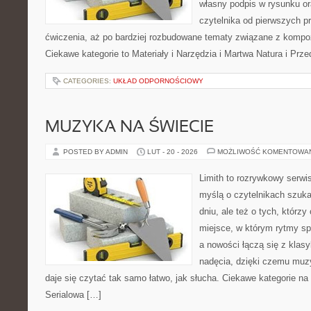
własny podpis w rysunku or
czytelnika od pierwszych pr
ćwiczenia, aż po bardziej rozbudowane tematy związane z kompozyc
Ciekawe kategorie to Materiały i Narzędzia i Martwa Natura i Prz
CATEGORIES:
UKŁAD ODPORNOŚCIOWY
MUZYKA NA ŚWIECIE
POSTED BY ADMIN
LUT - 20 - 2026
MOŻLIWOŚĆ KOMENTOWA
Limith to rozrywkowy serwi
myślą o czytelnikach szuk
dniu, ale też o tych, którzy
miejsce, w którym rytmy sp
a nowości łączą się z klas
nadęcia, dzięki czemu muzyk
daje się czytać tak samo łatwo, jak słucha. Ciekawe kategorie na
Serialowa […]