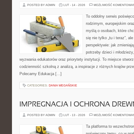
POSTED BY ADMIN
LUT - 14 - 2026
MOŻLIWOŚĆ KOMENTOWA
To oddolny serwis poświęco
rodzimym, europejskim ora
myślą o osobach, które chc
się nie tylko „tu i teraz”, a
perspektywie: jak zmieniają
potrzeby dzieci i młodzieży
wyzwania edukatorów oraz priorytety instytucji. To miejsce stworz
codzienność szkolną z analizą, a inspiracje z różnych krajów prz
Polecamy Edukacja […]
CATEGORIES:
DANIA WEGAŃSKIE
IMPREGNACJA I OCHRONA DRE
POSTED BY ADMIN
LUT - 13 - 2026
MOŻLIWOŚĆ KOMENTOWA
Ta platforma to wszechstro
poświęcony temu, co w prak