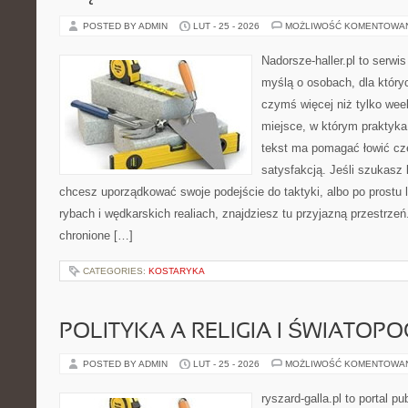
POSTED BY ADMIN
LUT - 25 - 2026
MOŻLIWOŚĆ KOMENTOWA
Nadorsze-haller.pl to serwi
myślą o osobach, dla który
czymś więcej niż tylko we
miejsce, w którym praktyka
tekst ma pomagać łowić czę
satysfakcją. Jeśli szukas
chcesz uporządkować swoje podejście do taktyki, albo po prostu 
rybach i wędkarskich realiach, znajdziesz tu przyjazną przestrze
chronione […]
CATEGORIES:
KOSTARYKA
POLITYKA A RELIGIA I ŚWIATOP
POSTED BY ADMIN
LUT - 25 - 2026
MOŻLIWOŚĆ KOMENTOWA
ryszard-galla.pl to portal p