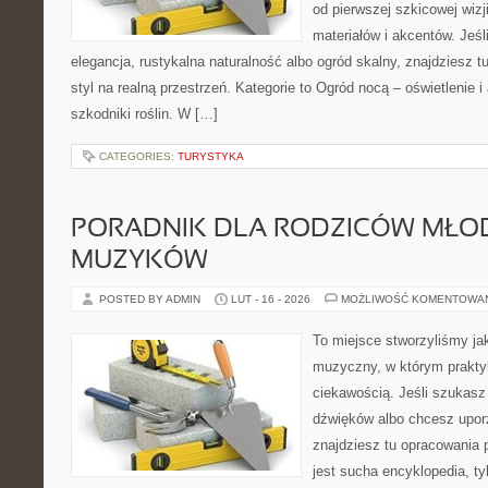
od pierwszej szkicowej wiz
materiałów i akcentów. Jeśl
elegancja, rustykalna naturalność albo ogród skalny, znajdziesz t
styl na realną przestrzeń. Kategorie to Ogród nocą – oświetlenie i
szkodniki roślin. W […]
CATEGORIES:
TURYSTYKA
PORADNIK DLA RODZICÓW MŁO
MUZYKÓW
POSTED BY ADMIN
LUT - 16 - 2026
MOŻLIWOŚĆ KOMENTOWA
To miejsce stworzyliśmy ja
muzyczny, w którym prakty
ciekawością. Jeśli szukasz 
dźwięków albo chcesz upo
znajdziesz tu opracowania 
jest sucha encyklopedia, t