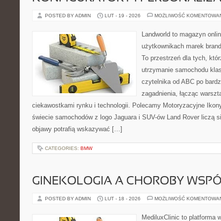
POSTED BY ADMIN
LUT - 19 - 2026
MOŻLIWOŚĆ KOMENTOWA
Landworld to magazyn onli
użytkownikach marek brand
To przestrzeń dla tych, któ
utrzymanie samochodu klas
czytelnika od ABC po bardz
zagadnienia, łącząc warszt
ciekawostkami rynku i technologii. Polecamy Motoryzacyjne Ikony 
świecie samochodów z logo Jaguara i SUV-ów Land Rover liczą s
objawy potrafią wskazywać […]
CATEGORIES:
BMW
GINEKOLOGIA A CHOROBY WSPÓŁ
POSTED BY ADMIN
LUT - 18 - 2026
MOŻLIWOŚĆ KOMENTOWA
MediluxClinic to platforma 