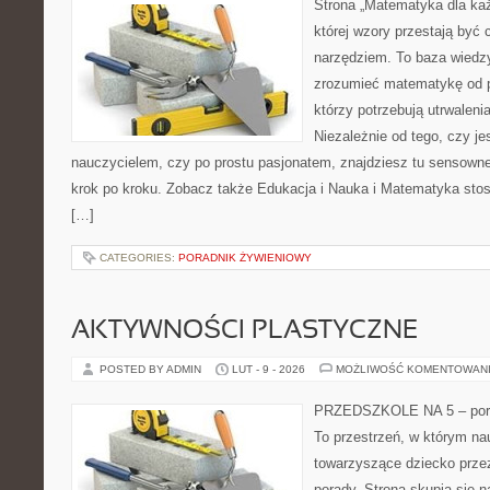
Strona „Matematyka dla każ
której wzory przestają być 
narzędziem. To baza wiedzy
zrozumieć matematykę od p
którzy potrzebują utrwalen
Niezależnie od tego, czy j
nauczycielem, czy po prostu pasjonatem, znajdziesz tu sensown
krok po kroku. Zobacz także Edukacja i Nauka i Matematyka stos
[…]
CATEGORIES:
PORADNIK ŻYWIENIOWY
AKTYWNOŚCI PLASTYCZNE
POSTED BY ADMIN
LUT - 9 - 2026
MOŻLIWOŚĆ KOMENTOWAN
PRZEDSZKOLE NA 5 – porta
To przestrzeń, w którym na
towarzyszące dziecko prze
porady. Strona skupia się