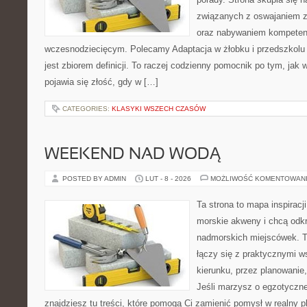
związanych z oswajaniem z
oraz nabywaniem kompetenc
wczesnodziecięcym. Polecamy Adaptacja w żłobku i przedszkolu i
jest zbiorem definicji. To raczej codzienny pomocnik po tym, jak 
pojawia się złość, gdy w […]
CATEGORIES:
KLASYKI WSZECH CZASÓW
WEEKEND NAD WODĄ
POSTED BY ADMIN
LUT - 8 - 2026
MOŻLIWOŚĆ KOMENTOWAN
Ta strona to mapa inspiracji
morskie akweny i chcą odkr
nadmorskich miejscówek. T
łączy się z praktycznymi 
kierunku, przez planowanie
Jeśli marzysz o egzotyczne
znajdziesz tu treści, które pomogą Ci zamienić pomysł w realny p