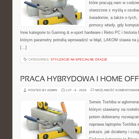
które pracują nam w codzie
stworzone z myślą o osobac
świadomie, a także o tych, 
pomocy wtedy, gdy komput
Inne kategorie to Gaming & e-sport hardware i Retro PC i historia
którym parametry potrafią wprowadzić w błąd, LAKOM stawia na 
[…]
CATEGORIES:
STYLIZACJE NA SPECJALNE OKAZJE
PRACA HYBRYDOWA I HOME OFF
POSTED BY ADMIN
LUT - 6 - 2026
MOŻLIWOŚĆ KOMENTOWAN
Serwis Toshiba w aglomeracj
którym stawiamy na rzeteln
potem dobieramy rozwiązanie
naprawa laptopów Toshiba w
pokaże, jak działamy i cze