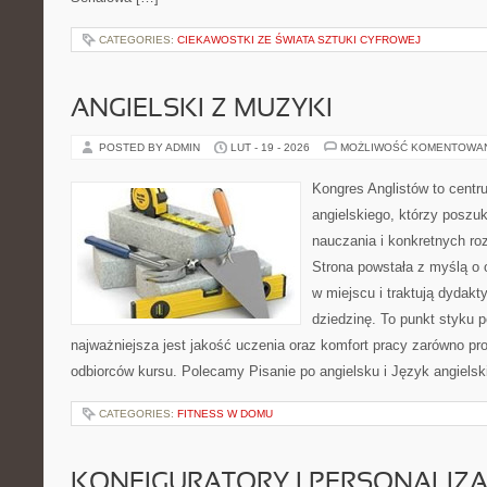
CATEGORIES:
CIEKAWOSTKI ZE ŚWIATA SZTUKI CYFROWEJ
ANGIELSKI Z MUZYKI
POSTED BY ADMIN
LUT - 19 - 2026
MOŻLIWOŚĆ KOMENTOWA
Kongres Anglistów to centr
angielskiego, którzy posz
nauczania i konkretnych ro
Strona powstała z myślą o 
w miejscu i traktują dydak
dziedzinę. To punkt styku p
najważniejsza jest jakość uczenia oraz komfort pracy zarówno pro
odbiorców kursu. Polecamy Pisanie po angielsku i Język angielski
CATEGORIES:
FITNESS W DOMU
KONFIGURATORY I PERSONALIZA