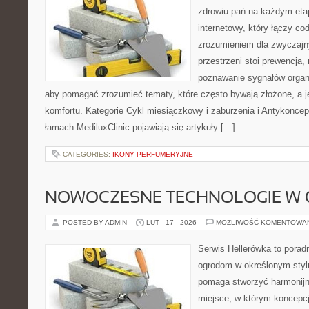
zdrowiu pań na każdym etap
internetowy, który łączy c
zrozumieniem dla zwyczajn
przestrzeni stoi prewencja,
poznawanie sygnałów organ
aby pomagać zrozumieć tematy, które często bywają złożone, a j
komfortu. Kategorie Cykl miesiączkowy i zaburzenia i Antykoncepc
łamach MediluxClinic pojawiają się artykuły […]
CATEGORIES:
IKONY PERFUMERYJNE
NOWOCZESNE TECHNOLOGIE W 
POSTED BY ADMIN
LUT - 17 - 2026
MOŻLIWOŚĆ KOMENTOWA
Serwis Hellerówka to pora
ogrodom w określonym styl
pomaga stworzyć harmonij
miejsce, w którym koncepcj