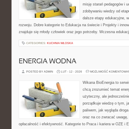
misję starań pedagogów i uc
zdobywaniu wiedzy od eta
dalsze etapy edukacyjne, w
rozwoju. Dobre kategorie to Edukacja na świecie i Projekty i inno
znajduje się młody człowiek oraz jego potrzeby. Wczesna edukacj
CATEGORIES:
KUCHNIA WŁOSKA
ENERGIA WODNA
POSTED BY ADMIN
LUT - 12 - 2026
MOŻLIWOŚĆ KOMENTOWA
Wikana BioEnergia to serwi
chcą zrozumieć temat ener
użyteczny, ale jednocześni
porządkuje wiedzę o tym, j
paliwem, jak wygląda droga 
oraz na co zwracać uwagę,
opłacalność i efektywność. Kategorie to Praca i kariera w OZE i 