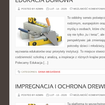
EDUKACJA DOMOWA
POSTED BY ADMIN
LUT - 14 - 2026
MOŻLIWOŚĆ KOMENTOWA
To oddolny serwis poświęco
rodzimym, europejskim ora
myślą o osobach, które chc
się nie tylko „tu i teraz”, a
perspektywie: jak zmieniają
potrzeby dzieci i młodzieży
wyzwania edukatorów oraz priorytety instytucji. To miejsce stworz
codzienność szkolną z analizą, a inspiracje z różnych krajów prz
Polecamy Edukacja […]
CATEGORIES:
DANIA WEGAŃSKIE
IMPREGNACJA I OCHRONA DRE
POSTED BY ADMIN
LUT - 13 - 2026
MOŻLIWOŚĆ KOMENTOWA
Ta platforma to wszechstro