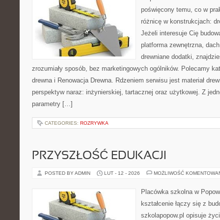
poświęcony temu, co w prak
różnicę w konstrukcjach: d
Jeżeli interesuje Cię budo
platforma zewnętrzna, dach
drewniane dodatki, znajdzi
zrozumiały sposób, bez marketingowych ogólników. Polecamy kat
drewna i Renowacja Drewna. Rdzeniem serwisu jest materiał drewn
perspektyw naraz: inżynierskiej, tartacznej oraz użytkowej. Z je
parametry […]
CATEGORIES:
ROZRYWKA
PRZYSZŁOŚĆ EDUKACJI
POSTED BY ADMIN
LUT - 12 - 2026
MOŻLIWOŚĆ KOMENTOWA
Placówka szkolna w Popowi
kształcenie łączy się z bu
szkolapopow.pl opisuje życ