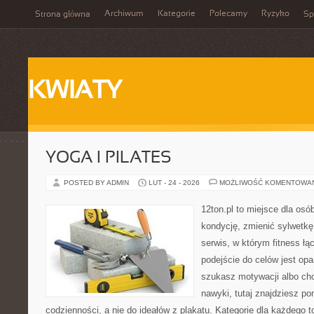
Archiwum
Kategorie
Polecamy
Ryzyko
Strona główna
Sp
KWIATY
YOGA I PILATES
POSTED BY ADMIN
LUT - 24 - 2026
MOŻLIWOŚĆ KOMENTOWA
12ton.pl to miejsce dla os
kondycję, zmienić sylwetkę 
serwis, w którym fitness łą
podejście do celów jest opa
szukasz motywacji albo ch
nawyki, tutaj znajdziesz 
codzienności, a nie do ideałów z plakatu. Kategorie dla każdego t