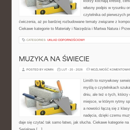
którzy kochają kreskę, cen
własny podpis w rysunku or
czytelnika od pierwszych pr
ćwiczenia, aż po bardziej rozbudowane tematy związane z kompozyc
Ciekawe kategorie to Materiały i Narzędzia i Martwa Natura i Prz
CATEGORIES:
UKŁAD ODPORNOŚCIOWY
MUZYKA NA ŚWIECIE
POSTED BY ADMIN
LUT - 20 - 2026
MOŻLIWOŚĆ KOMENTOWA
Limith to rozrywkowy serwi
myślą o czytelnikach szuk
dniu, ale też o tych, którzy
miejsce, w którym rytmy sp
a nowości łączą się z klas
nadęcia, dzięki czemu muzyk
daje się czytać tak samo łatwo, jak słucha. Ciekawe kategorie na
Serialowa […]