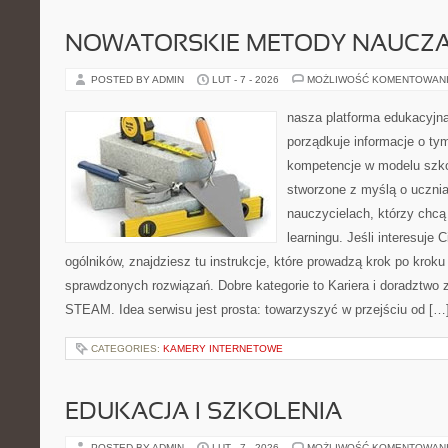
NOWATORSKIE METODY NAUCZA
POSTED BY ADMIN
LUT - 7 - 2026
MOŻLIWOŚĆ KOMENTOWAN
nasza platforma edukacyjna
porządkuje informacje o ty
kompetencje w modelu szkoł
stworzone z myślą o ucznia
nauczycielach, którzy chc
learningu. Jeśli interesuje 
ogólników, znajdziesz tu instrukcje, które prowadzą krok po krok
sprawdzonych rozwiązań. Dobre kategorie to Kariera i doradztwo
STEAM. Idea serwisu jest prosta: towarzyszyć w przejściu od […
CATEGORIES:
KAMERY INTERNETOWE
EDUKACJA I SZKOLENIA
POSTED BY ADMIN
LUT - 7 - 2026
MOŻLIWOŚĆ KOMENTOWAN