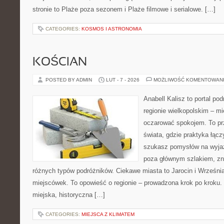
stronie to Plaże poza sezonem i Plaże filmowe i serialowe. […]
CATEGORIES:
KOSMOS I ASTRONOMIA
KOŚCIAN
POSTED BY ADMIN
LUT - 7 - 2026
MOŻLIWOŚĆ KOMENTOWAN
Anabell Kalisz to portal po
regionie wielkopolskim – mie
oczarować spokojem. To pr
świata, gdzie praktyka łączy
szukasz pomysłów na wyjaz
poza głównym szlakiem, zna
różnych typów podróżników. Ciekawe miasta to Jarocin i Września.
miejscówek. To opowieść o regionie – prowadzona krok po kroku. 
miejska, historyczna […]
CATEGORIES:
MIEJSCA Z KLIMATEM