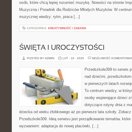
osób, które chcą lepiej rozumieć muzykę. Nowości na stronie Imp
Muzyczna i Poradnik dla Rodziców Młodych Muzyków. W centrum
muzycznej wiedzy: rytm, praca […]
CATEGORIES:
KREATYWNOŚĆ I ZABAWA
ŚWIĘTA I UROCZYSTOŚCI
POSTED BY ADMIN
LUT - 16 - 2026
MOŻLIWOŚĆ KOMENTOWA
Przedszkole309 to serwis 
nad dziećmi, przedszkolom 
w pierwszych latach rozwo
To centrum wiedzy, w który
osoby wspierające dzieci z
dotyczące rutyny dnia z m
dziecka od wieku żłobkowego aż po pierwsze lata szkoły. Zobacz
Przedszkole309. Ideą serwisu jest porządkowanie tematów, które dl
wyzwaniem: adaptacja do nowej placówki, […]