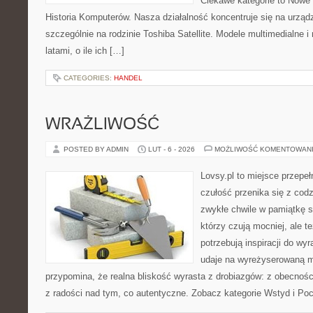
Ciekawe kategorie to Nowe 
Historia Komputerów. Nasza działalność koncentruje się na urząd
szczególnie na rodzinie Toshiba Satellite. Modele multimedialne i
latami, o ile ich […]
CATEGORIES:
HANDEL
WRAŻLIWOŚĆ
POSTED BY ADMIN
LUT - 6 - 2026
MOŻLIWOŚĆ KOMENTOWAN
Lovsy.pl to miejsce przepe
czułość przenika się z codz
zwykłe chwile w pamiątkę se
którzy czują mocniej, ale t
potrzebują inspiracji do wy
udaje na wyreżyserowaną m
przypomina, że realna bliskość wyrasta z drobiazgów: z obecności
z radości nad tym, co autentyczne. Zobacz kategorie Wstyd i Po