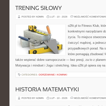
TRENING SIŁOWY
POSTED BY ADMIN
LUT - 10 - 2026
MOŻLIWOŚĆ KOMENTOWA
o2fit.pl to Fitness Klub, kt
konkretnymi narzędziami do
życia. To miejsce stworzon
ćwiczyć mądrzej, a jednocze
przypadkowych porad. Na st
które pomagają zbudować f
także wspierać dobre samopoczucie — bez presji, za to z planem
Motywacja i mindset i Joga i stretching. Idea o2fit.pl opiera się n
CATEGORIES:
OGRZEWANIE I KOMINKI
HISTORIA MATEMATYKI
POSTED BY ADMIN
LUT - 10 - 2026
MOŻLIWOŚĆ KOMENTOWA