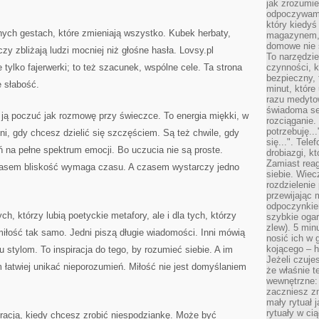
jak zrozumie
odpoczywamy
który kiedyś
nych gestach, które zmieniają wszystko. Kubek herbaty,
magazynem, 
domowe nie 
zy zbliżają ludzi mocniej niż głośne hasła. Lovsy.pl
To narzędzie
tylko fajerwerki; to też szacunek, wspólne cele. Ta strona
czynności, k
bezpieczny, 
e słabość.
minut, które
razu medyto
świadoma se
 ją poczuć jak rozmowę przy świeczce. To energia miękki, w
rozciąganie.
potrzebuję...
ni, gdy chcesz dzielić się szczęściem. Są też chwile, gdy
się...". Tel
eń na pełne spektrum emocji. Bo uczucia nie są proste.
drobiazgi, k
Zamiast rea
zasem bliskość wymaga czasu. A czasem wystarczy jedno
siebie. Wiec
rozdzielenie
przewijając 
odpoczynkiem
ych, którzy lubią poetyckie metafory, ale i dla tych, którzy
szybkie ogarn
zlew). 5 min
iłość tak samo. Jedni piszą długie wiadomości. Inni mówią
nosić ich w 
kojącego – h
 stylom. To inspiracja do tego, by rozumieć siebie. A im
Jeżeli czuje
m łatwiej unikać nieporozumień. Miłość nie jest domyślaniem
że właśnie t
wewnętrzne: 
zaczniesz z
mały rytuał 
rytuały w ci
iracją, kiedy chcesz zrobić niespodziankę. Może być