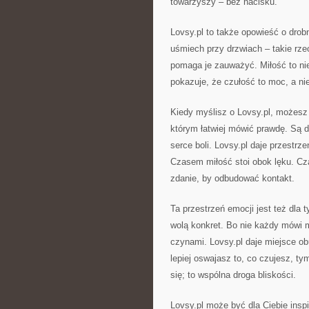
towarzyszy – bez nacisku.
Lovsy.pl to także opowieść o drob
uśmiech przy drzwiach – takie rzec
pomaga je zauważyć. Miłość to nie 
pokazuje, że czułość to moc, a ni
Kiedy myślisz o Lovsy.pl, możesz
którym łatwiej mówić prawdę. Są d
serce boli. Lovsy.pl daje przestrz
Czasem miłość stoi obok lęku. C
zdanie, by odbudować kontakt.
Ta przestrzeń emocji jest też dla t
wolą konkret. Bo nie każdy mówi m
czynami. Lovsy.pl daje miejsce obu
lepiej oswajasz to, co czujesz, ty
się; to wspólna droga bliskości.
Lovsy.pl może być dla Ciebie insp