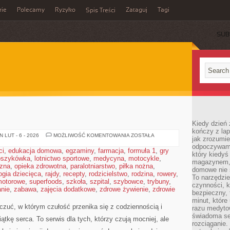
rie
Polecamy
Ryzyko
Zataguj
Tagi
Spis Treści
SUB
Kiedy dzień 
kończy z la
WRAŻLIWOŚĆ
 LUT - 6 - 2026
MOŻLIWOŚĆ KOMENTOWANIA
ZOSTAŁA
jak zrozumie
odpoczywamy
ci
,
edukacja domowa
,
egzaminy
,
farmacja
,
formuła 1
,
gry
który kiedyś
oszykówka
,
lotnictwo sportowe
,
medycyna
,
motocykle
,
magazynem, 
czna
,
opieka zdrowotna
,
paralotniarstwo
,
piłka nożna
,
domowe nie 
ogia dziecięca
,
rajdy
,
recepty
,
rodzicielstwo
,
rodzina
,
rowery
,
To narzędzie
motorowe
,
superfoods
,
szkoła
,
szpital
,
szybowce
,
trybuny
,
czynności, k
nie
,
zabawa
,
zajęcia dodatkowe
,
zdrowe żywienie
,
zdrowie
bezpieczny, 
minut, które
uczuć, w którym czułość przenika się z codziennością i
razu medyto
świadoma se
tkę serca. To serwis dla tych, którzy czują mocniej, ale
rozciąganie.