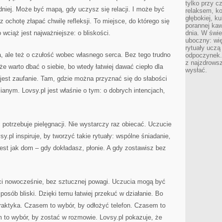
tylko przy c
dniej. Może być mapą, gdy uczysz się relacji. I może być
relaksem, k
głębokiej, k
z ochotę złapać chwilę refleksji. To miejsce, do którego się
porannej kaw
wciąż jest najważniejsze: o bliskości.
dnia. W świe
uboczny: wię
rytuały uczą
a, ale też o czułość wobec własnego serca. Bez tego trudno
odpoczynek.
z najzdrows
e warto dbać o siebie, bo wtedy łatwiej dawać ciepło dla
wysłać.
 jest zaufanie. Tam, gdzie można przyznać się do słabości
ianym. Lovsy.pl jest właśnie o tym: o dobrych intencjach,
 potrzebuje pielęgnacji. Nie wystarczy raz obiecać. Uczucie
.pl inspiruje, by tworzyć takie rytuały: wspólne śniadanie,
jest jak dom – gdy dokładasz, płonie. A gdy zostawisz bez
ści nowocześnie, bez sztucznej powagi. Uczucia mogą być
osób bliski. Dzięki temu łatwiej przekuć w działanie. Bo
 praktyka. Czasem to wybór, by odłożyć telefon. Czasem to
 to wybór, by zostać w rozmowie. Lovsy.pl pokazuje, że