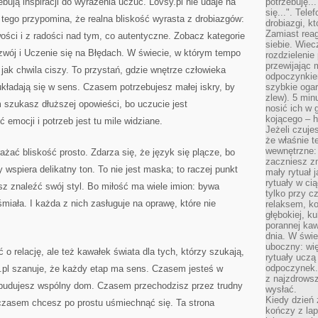
ebują inspiracji do wyrażenia uczuć. Lovsy.pl nie udaje na
potrzebuję...
się...". Tel
tego przypomina, że realna bliskość wyrasta z drobiazgów:
drobiazgi, k
Zamiast rea
wości i z radości nad tym, co autentyczne. Zobacz kategorie
siebie. Wiec
wój i Uczenie się na Błędach. W świecie, w którym tempo
rozdzielenie
przewijając 
jak chwila ciszy. To przystań, gdzie wnętrze człowieka
odpoczynkiem
kładają się w sens. Czasem potrzebujesz małej iskry, by
szybkie ogarn
zlew). 5 min
 szukasz dłuższej opowieści, bo uczucie jest
nosić ich w 
kojącego – h
emocji i potrzeb jest tu mile widziane.
Jeżeli czuje
że właśnie t
wewnętrzne: 
żać bliskość prosto. Zdarza się, że język się plącze, bo
zaczniesz z
wspiera delikatny ton. To nie jest maska; to raczej punkt
mały rytuał 
rytuały w ci
z znaleźć swój styl. Bo miłość ma wiele imion: bywa
tylko przy c
miała. I każda z nich zasługuje na oprawę, które nie
relaksem, k
głębokiej, k
porannej kaw
dnia. W świe
uboczny: wię
 o relację, ale też kawałek świata dla tych, którzy szukają,
rytuały uczą
odpoczynek.
.pl szanuje, że każdy etap ma sens. Czasem jesteś w
z najzdrows
udujesz wspólny dom. Czasem przechodzisz przez trudny
wysłać.
Kiedy dzień 
 czasem chcesz po prostu uśmiechnąć się. Ta strona
kończy z la