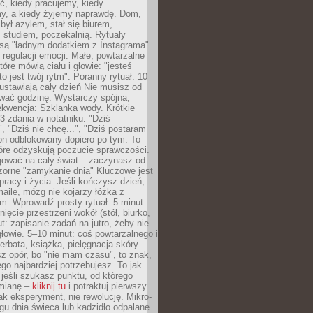
ć, kiedy pracujemy, kiedy
, a kiedy żyjemy naprawdę. Dom,
 był azylem, stał się biurem,
studiem, poczekalnią. Rytuały
są "ładnym dodatkiem z Instagrama".
 regulacji emocji. Małe, powtarzalne
tóre mówią ciału i głowie: "jesteś
to jest twój rytm". Poranny rytuał: 10
 ustawiają cały dzień Nie musisz od
wać godzinę. Wystarczy spójna,
kwencja: Szklanka wody. Krótkie
 3 zdania w notatniku: "Dziś
", "Dziś nie chcę...", "Dziś postaram
efon odblokowany dopiero po tym. To
tóre odzyskują poczucie sprawczości.
gować na cały świat – zaczynasz od
zorne "zamykanie dnia" Kluczowe jest
 pracy i życia. Jeśli kończysz dzień,
maile, mózg nie kojarzy łóżka z
. Wprowadź prosty rytuał: 5 minut:
ięcie przestrzeni wokół (stół, biurko,
ut: zapisanie zadań na jutro, żeby nie
głowie. 5–10 minut: coś powtarzalnego i
erbata, książka, pielęgnacja skóry.
sz opór, bo "nie mam czasu", to znak,
ego najbardziej potrzebujesz. To jak
jeśli szukasz punktu, od którego
mianę –
kliknij tu
i potraktuj pierwszy
jak eksperyment, nie rewolucję. Mikro-
ągu dnia świeca lub kadzidło odpalane