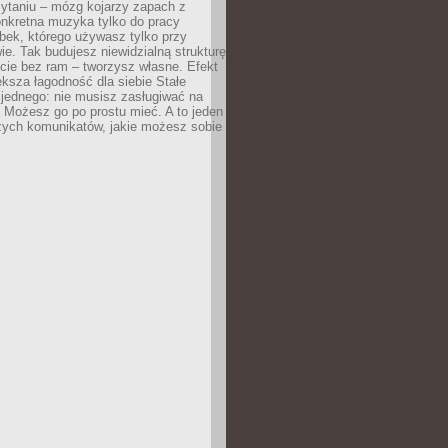
zytaniu – mózg kojarzy zapach z
onkretna muzyka tylko do pracy
ubek, którego używasz tylko przy
ie. Tak budujesz niewidzialną strukturę
cie bez ram – tworzysz własne. Efekt
ksza łagodność dla siebie Stałe
 jednego: nie musisz zasługiwać na
 Możesz go po prostu mieć. A to jeden
zych komunikatów, jakie możesz sobie