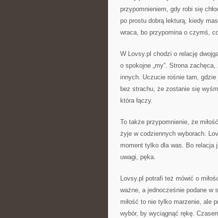
przypomnieniem, gdy robi się chło
po prostu dobrą lekturą, kiedy mas
wraca, bo przypomina o czymś, co 
W Lovsy.pl chodzi o relację dwojg
o spokojne „my”. Strona zachęca, ż
innych. Uczucie rośnie tam, gdzie
bez strachu, że zostanie się wyśm
która łączy.
To także przypomnienie, że miłość
żyje w codziennych wyborach. Lovsy
moment tylko dla was. Bo relacja 
uwagi, pęka.
Lovsy.pl potrafi też mówić o miło
ważne, a jednocześnie podane w sp
miłość to nie tylko marzenie, ale
wybór, by wyciągnąć rękę. Czasem