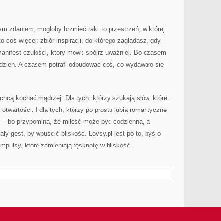
nym zdaniem, mogłoby brzmieć tak: to przestrzeń, w której
o coś więcej: zbiór inspiracji, do którego zaglądasz, gdy
anifest czułości, który mówi: spójrz uważniej. Bo czasem
 dzień. A czasem potrafi odbudować coś, co wydawało się
y chcą kochać mądrzej. Dla tych, którzy szukają słów, które
ę otwartości. I dla tych, którzy po prostu lubią romantyczne
uje – bo przypomina, że miłość może być codzienna, a
y gest, by wpuścić bliskość. Lovsy.pl jest po to, byś o
impulsy, które zamieniają tęsknotę w bliskość.