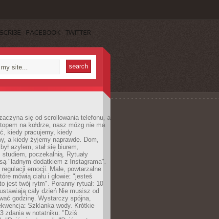
SCRIBE
FACEBOOK
TWITTER
zaczyna się od scrollowania telefonu, a
ptopem na kołdrze, nasz mózg nie ma
ć, kiedy pracujemy, kiedy
, a kiedy żyjemy naprawdę. Dom,
 był azylem, stał się biurem,
studiem, poczekalnią. Rytuały
są "ładnym dodatkiem z Instagrama".
 regulacji emocji. Małe, powtarzalne
tóre mówią ciału i głowie: "jesteś
to jest twój rytm". Poranny rytuał: 10
 ustawiają cały dzień Nie musisz od
wać godzinę. Wystarczy spójna,
kwencja: Szklanka wody. Krótkie
 3 zdania w notatniku: "Dziś