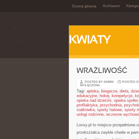
Archiwum
Katego
Strona główna
KWIATY
WRAŻLIWOŚĆ
POSTED BY ADMIN
POSTED ON
WYŁĄCZONA
Tagi:
apteka
,
biegacze
,
dieta
,
dzie
edukacyjne
,
hokej
,
korepetycje
,
k
opieka nad dziećmi
,
opieka społe
profilaktyka
,
przychodnia
,
psychol
siatkówka
,
sporty halowe
,
sporty 
usługi rodzinne
,
wczesne wychowa
Lovsy.pl to miejsce przepełnione 
przekształca zwykłe chwile w pamią