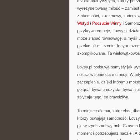
też dla praktycznych, którzy potrz
wyreżyserowaną miłość – zamiast 
z obecności, z rozmowy, z cierpli
Wstyd i Poczucie Winny
i Samoroz
przykrywa emocje, Lovsy.pl działa 
może złapać równowagę, a myśli u
przełamać milczenie. Innym razem
skomplikowane. Ta wielowątkowość 
Lovsy.pl podsuwa pomysły jak wyra
nosisz w sobie dużo emocji. Wtedy 
zaczepienia, dzięki któremu możes
gorąca, bywa uroczysta, bywa nieś
spłycają tego, co prawdziwe.
To miejsce dla par, które chcą dbać
którzy oswajają samotność. Lovsy
pierwszych zachwytach. Czasem b
moment i potrzebujesz nadziei. A