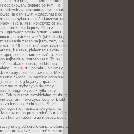
", "Dziś nie chcę...", "Dziś postaram
efon odblokowany dopiero po tym. To
tóre odzyskują poczucie sprawczości.
gować na cały świat – zaczynasz od
zorne "zamykanie dnia" Kluczowe jest
 pracy i życia. Jeśli kończysz dzień,
maile, mózg nie kojarzy łóżka z
. Wprowadź prosty rytuał: 5 minut:
ięcie przestrzeni wokół (stół, biurko,
ut: zapisanie zadań na jutro, żeby nie
głowie. 5–10 minut: coś powtarzalnego i
erbata, książka, pielęgnacja skóry.
sz opór, bo "nie mam czasu", to znak,
ego najbardziej potrzebujesz. To jak
jeśli szukasz punktu, od którego
mianę –
kliknij tu
i potraktuj pierwszy
jak eksperyment, nie rewolucję. Mikro-
ągu dnia świeca lub kadzidło odpalane
zytaniu – mózg kojarzy zapach z
onkretna muzyka tylko do pracy
ubek, którego używasz tylko przy
ie. Tak budujesz niewidzialną strukturę
cie bez ram – tworzysz własne. Efekt
ksza łagodność dla siebie Stałe
 jednego: nie musisz zasługiwać na
 Możesz go po prostu mieć. A to jeden
zych komunikatów, jakie możesz sobie
zaczyna się od scrollowania telefonu, a
ptopem na kołdrze, nasz mózg nie ma