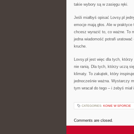
takie wybory są w zasięgu ręki.
Jeśli miałbyś opisać Lovsy.pl jed
emocje mają głos. Ale w praktyce t
chcesz wyrazić to, co ważne. To m
jedna wiadomość potrafi uratować
kruche.
Lovsy.pl jest więc dla tych, którz
nie ranią. Dla tych, którzy uczą si
klimaty. To zakątek, który inspir
jednocześnie ważna. Wystarczy mał
tym wracał do tego – i żebyś miał 
CATEGORIES:
KONIE W SPORCIE
Comments are closed.