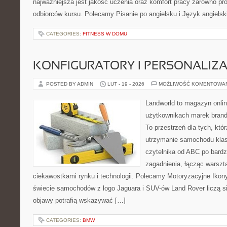
najważniejsza jest jakość uczenia oraz komfort pracy zarówno pro
odbiorców kursu. Polecamy Pisanie po angielsku i Język angielski
CATEGORIES:
FITNESS W DOMU
KONFIGURATORY I PERSONALIZA
POSTED BY ADMIN
LUT - 19 - 2026
MOŻLIWOŚĆ KOMENTOWA
Landworld to magazyn onli
użytkownikach marek brand
To przestrzeń dla tych, któ
utrzymanie samochodu klas
czytelnika od ABC po bardz
zagadnienia, łącząc warszt
ciekawostkami rynku i technologii. Polecamy Motoryzacyjne Ikony 
świecie samochodów z logo Jaguara i SUV-ów Land Rover liczą s
objawy potrafią wskazywać […]
CATEGORIES:
BMW