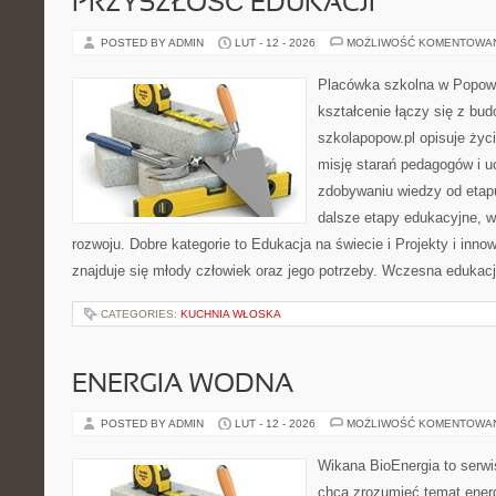
PRZYSZŁOŚĆ EDUKACJI
POSTED BY ADMIN
LUT - 12 - 2026
MOŻLIWOŚĆ KOMENTOWA
Placówka szkolna w Popowi
kształcenie łączy się z bu
szkolapopow.pl opisuje życ
misję starań pedagogów i uc
zdobywaniu wiedzy od eta
dalsze etapy edukacyjne, w
rozwoju. Dobre kategorie to Edukacja na świecie i Projekty i inno
znajduje się młody człowiek oraz jego potrzeby. Wczesna edukacj
CATEGORIES:
KUCHNIA WŁOSKA
ENERGIA WODNA
POSTED BY ADMIN
LUT - 12 - 2026
MOŻLIWOŚĆ KOMENTOWA
Wikana BioEnergia to serwi
chcą zrozumieć temat ener