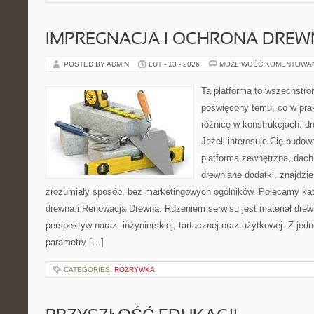
IMPREGNACJA I OCHRONA DRE
POSTED BY ADMIN
LUT - 13 - 2026
MOŻLIWOŚĆ KOMENTOWA
Ta platforma to wszechstro
poświęcony temu, co w prak
różnicę w konstrukcjach: d
Jeżeli interesuje Cię budo
platforma zewnętrzna, dach
drewniane dodatki, znajdzi
zrozumiały sposób, bez marketingowych ogólników. Polecamy kat
drewna i Renowacja Drewna. Rdzeniem serwisu jest materiał drewn
perspektyw naraz: inżynierskiej, tartacznej oraz użytkowej. Z je
parametry […]
CATEGORIES:
ROZRYWKA