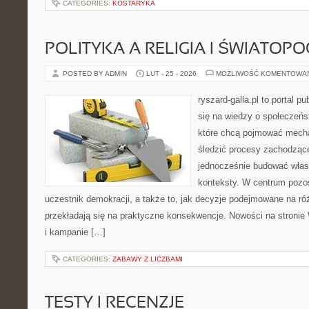
CATEGORIES:
KOSTARYKA
POLITYKA A RELIGIA I ŚWIATOP
POSTED BY ADMIN
LUT - 25 - 2026
MOŻLIWOŚĆ KOMENTOWA
ryszard-galla.pl to portal p
się na wiedzy o społeczeńst
które chcą pojmować mecha
śledzić procesy zachodzące
jednocześnie budować własn
konteksty. W centrum pozos
uczestnik demokracji, a także to, jak decyzje podejmowane na r
przekładają się na praktyczne konsekwencje. Nowości na stronie
i kampanie […]
CATEGORIES:
ZABAWY Z LICZBAMI
TESTY I RECENZJE