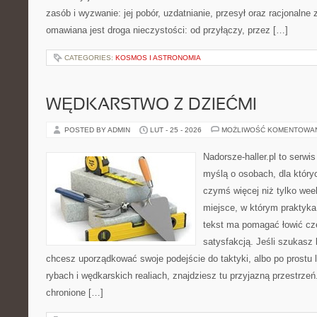
zasób i wyzwanie: jej pobór, uzdatnianie, przesył oraz racjonalne
omawiana jest droga nieczystości: od przyłączy, przez […]
CATEGORIES:
KOSMOS I ASTRONOMIA
WĘDKARSTWO Z DZIEĆMI
POSTED BY ADMIN
LUT - 25 - 2026
MOŻLIWOŚĆ KOMENTOWA
Nadorsze-haller.pl to serwi
myślą o osobach, dla który
czymś więcej niż tylko we
miejsce, w którym praktyka
tekst ma pomagać łowić czę
satysfakcją. Jeśli szukas
chcesz uporządkować swoje podejście do taktyki, albo po prostu 
rybach i wędkarskich realiach, znajdziesz tu przyjazną przestrze
chronione […]