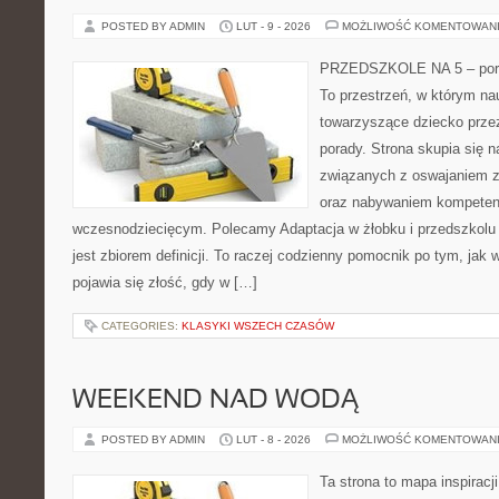
POSTED BY ADMIN
LUT - 9 - 2026
MOŻLIWOŚĆ KOMENTOWAN
PRZEDSZKOLE NA 5 – porta
To przestrzeń, w którym na
towarzyszące dziecko prze
porady. Strona skupia się
związanych z oswajaniem z
oraz nabywaniem kompetenc
wczesnodziecięcym. Polecamy Adaptacja w żłobku i przedszkolu i
jest zbiorem definicji. To raczej codzienny pomocnik po tym, jak 
pojawia się złość, gdy w […]
CATEGORIES:
KLASYKI WSZECH CZASÓW
WEEKEND NAD WODĄ
POSTED BY ADMIN
LUT - 8 - 2026
MOŻLIWOŚĆ KOMENTOWAN
Ta strona to mapa inspiracji