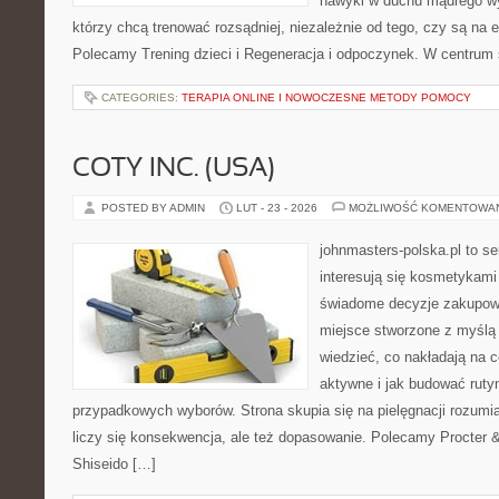
nawyki w duchu mądrego wys
którzy chcą trenować rozsądniej, niezależnie od tego, czy są na 
Polecamy Trening dzieci i Regeneracja i odpoczynek. W centrum
CATEGORIES:
TERAPIA ONLINE I NOWOCZESNE METODY POMOCY
COTY INC. (USA)
POSTED BY ADMIN
LUT - 23 - 2026
MOŻLIWOŚĆ KOMENTOWA
johnmasters-polska.pl to se
interesują się kosmetykami
świadome decyzje zakupowe
miejsce stworzone z myślą o
wiedzieć, co nakładają na c
aktywne i jak budować ruty
przypadkowych wyborów. Strona skupia się na pielęgnacji rozumia
liczy się konsekwencja, ale też dopasowanie. Polecamy Procter
Shiseido […]