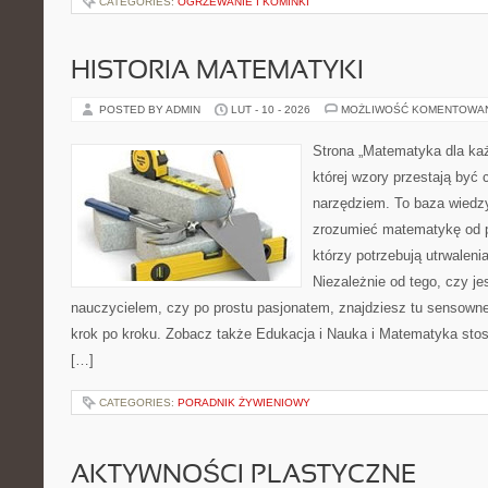
CATEGORIES:
OGRZEWANIE I KOMINKI
HISTORIA MATEMATYKI
POSTED BY ADMIN
LUT - 10 - 2026
MOŻLIWOŚĆ KOMENTOWA
Strona „Matematyka dla każ
której wzory przestają być 
narzędziem. To baza wiedzy
zrozumieć matematykę od p
którzy potrzebują utrwalen
Niezależnie od tego, czy j
nauczycielem, czy po prostu pasjonatem, znajdziesz tu sensown
krok po kroku. Zobacz także Edukacja i Nauka i Matematyka stos
[…]
CATEGORIES:
PORADNIK ŻYWIENIOWY
AKTYWNOŚCI PLASTYCZNE