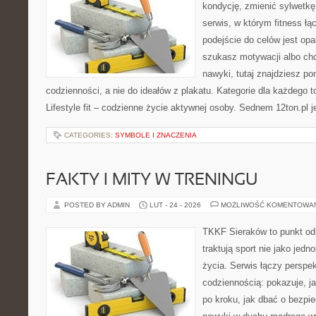
kondycję, zmienić sylwetkę 
serwis, w którym fitness łą
podejście do celów jest opa
szukasz motywacji albo ch
nawyki, tutaj znajdziesz 
codzienności, a nie do ideałów z plakatu. Kategorie dla każdego t
Lifestyle fit – codzienne życie aktywnej osoby. Sednem 12ton.pl j
CATEGORIES:
SYMBOLE I ZNACZENIA
FAKTY I MITY W TRENINGU
POSTED BY ADMIN
LUT - 24 - 2026
MOŻLIWOŚĆ KOMENTOWA
TKKF Sieraków to punkt odn
traktują sport nie jako jedn
życia. Serwis łączy perspe
codziennością: pokazuje, 
po kroku, jak dbać o bezpie