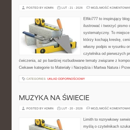
POSTED BY ADMIN
LUT - 21 - 2026
MOŻLIWOŚĆ KOMENTOWA
Elfiki777 to inspirujący blo
ilustrować i tworzyć pismo
systematyczny. To miejsce 
którzy kochają kreskę, cen
własny podpis w rysunku or
czytelnika od pierwszych pr
ćwiczenia, aż po bardziej rozbudowane tematy związane z kompozyc
Ciekawe kategorie to Materiały i Narzędzia i Martwa Natura i Prz
CATEGORIES:
UKŁAD ODPORNOŚCIOWY
MUZYKA NA ŚWIECIE
POSTED BY ADMIN
LUT - 20 - 2026
MOŻLIWOŚĆ KOMENTOWA
Limith to rozrywkowy serwi
myślą o czytelnikach szuk