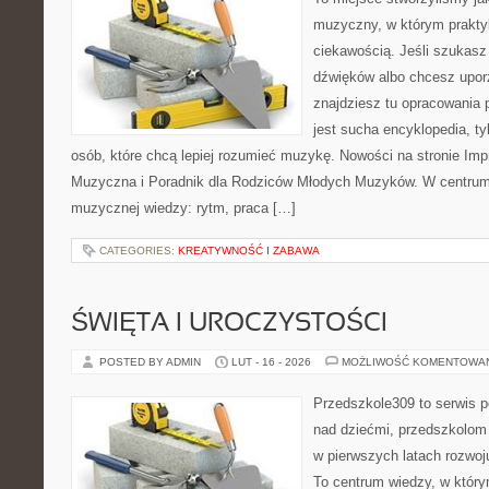
muzyczny, w którym prakty
ciekawością. Jeśli szukasz 
dźwięków albo chcesz upo
znajdziesz tu opracowania 
jest sucha encyklopedia, t
osób, które chcą lepiej rozumieć muzykę. Nowości na stronie Imp
Muzyczna i Poradnik dla Rodziców Młodych Muzyków. W centrum
muzycznej wiedzy: rytm, praca […]
CATEGORIES:
KREATYWNOŚĆ I ZABAWA
ŚWIĘTA I UROCZYSTOŚCI
POSTED BY ADMIN
LUT - 16 - 2026
MOŻLIWOŚĆ KOMENTOWA
Przedszkole309 to serwis 
nad dziećmi, przedszkolom 
w pierwszych latach rozwo
To centrum wiedzy, w który