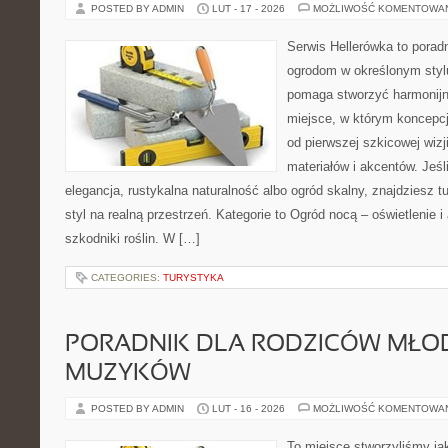
POSTED BY ADMIN
LUT - 17 - 2026
MOŻLIWOŚĆ KOMENTOWA
Serwis Hellerówka to pora
ogrodom w określonym styl
pomaga stworzyć harmonij
miejsce, w którym koncepcj
od pierwszej szkicowej wiz
materiałów i akcentów. Jeśl
elegancja, rustykalna naturalność albo ogród skalny, znajdziesz t
styl na realną przestrzeń. Kategorie to Ogród nocą – oświetlenie i
szkodniki roślin. W […]
CATEGORIES:
TURYSTYKA
PORADNIK DLA RODZICÓW MŁO
MUZYKÓW
POSTED BY ADMIN
LUT - 16 - 2026
MOŻLIWOŚĆ KOMENTOWA
To miejsce stworzyliśmy ja