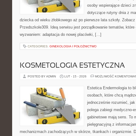
osoby wspierające dzieci z
dotyczące rutyny dnia z m
dziecka od wieku żłobkowego aż po pierwsze lata szkoły. Zobacz
Przedszkole309. Ideą serwisu jest porządkowanie tematów, które dl
wyzwaniem: adaptacja do nowej placówki, […]
CATEGORIES:
GINEKOLOGIA I POŁOŻNICTWO
KOSMETOLOGIA ESTETYCZNA
POSTED BY ADMIN
LUT - 15 - 2026
MOŻLIWOŚĆ KOMENTOWA
Estetica Endermologia to b
osobach, które chcą mądrze
jednocześnie rozumieć, jak
polega zabiegi medyczno-es
gabinetowe mają sens. To m
pielęgnacyjną z informacjam
mechanizmach zachodzących w skórze, tkankach i organizmie. D