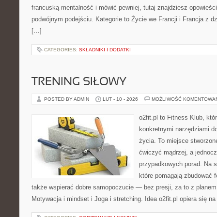
francuską mentalność i mówić pewniej, tutaj znajdziesz opowieś
podwójnym podejściu. Kategorie to Życie we Francji i Francja z d
[…]
CATEGORIES:
SKŁADNIKI I DODATKI
TRENING SIŁOWY
POSTED BY ADMIN
LUT - 10 - 2026
MOŻLIWOŚĆ KOMENTOWA
o2fit.pl to Fitness Klub, kt
konkretnymi narzędziami do
życia. To miejsce stworzon
ćwiczyć mądrzej, a jednocze
przypadkowych porad. Na st
które pomagają zbudować f
także wspierać dobre samopoczucie — bez presji, za to z planem
Motywacja i mindset i Joga i stretching. Idea o2fit.pl opiera się n