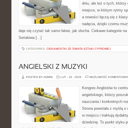
dniu, ale też o tych, którzy
miejsce, w którym rytmy sp
a nowości łączą się z klas
nadęcia, dzięki czemu muzyk
daje się czytać tak samo łatwo, jak słucha. Ciekawe kategorie na
Serialowa […]
CATEGORIES:
CIEKAWOSTKI ZE ŚWIATA SZTUKI CYFROWEJ
ANGIELSKI Z MUZYKI
POSTED BY ADMIN
LUT - 19 - 2026
MOŻLIWOŚĆ KOMENTOWA
Kongres Anglistów to centr
angielskiego, którzy posz
nauczania i konkretnych ro
Strona powstała z myślą o 
w miejscu i traktują dydak
dziedzinę. To punkt styku p