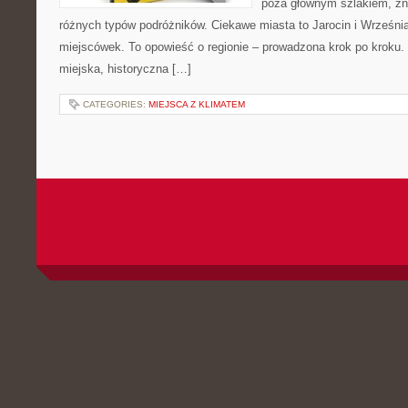
poza głównym szlakiem, zna
różnych typów podróżników. Ciekawe miasta to Jarocin i Września.
miejscówek. To opowieść o regionie – prowadzona krok po kroku. 
miejska, historyczna […]
CATEGORIES:
MIEJSCA Z KLIMATEM