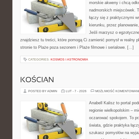
morskie akweny i chcą odkr
nadmorskich miejscówek. T
łączy się z praktycznymi 
kierunku, przez planowanie
Jeśli marzysz o egzotyczne
znajdziesz tu treści, które pomogą Ci zamienić pomysł w realny p
stronie to Plaże poza sezonem i Plaże filmowe i serialowe. […]
CATEGORIES:
KOSMOS I ASTRONOMIA
KOŚCIAN
POSTED BY ADMIN
LUT - 7 - 2026
MOŻLIWOŚĆ KOMENTOWAN
Anabell Kalisz to portal po
regionie wielkopolskim – mie
oczarować spokojem. To pr
świata, gdzie praktyka łączy
szukasz pomysłów na wyjaz