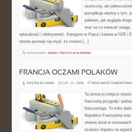
użyteczny, ale jednocześni
porządkuje wiedzę o tym, j
paliwem, jak wygląda droga 
oraz na co zwracać uwagę,
opłacalność i efektywność. Kategorie to Praca i kariera w OZE i 
stronie przewija się myśl, że zmiana […]
CATEGORIES:
MODA I TEKSTYLIA W PRANIU
FRANCJA OCZAMI POLAKÓW
POSTED BY ADMIN
LUT - 11 - 2026
MOŻLIWOŚĆ KOMENTOWA
Ta strona to miejsce stworz
francuską przygodę i jedno
francuskiego. To miks dwó
Republice Francuskiej oraz 
otwiera drzwi w rozmowach
szukasz impulsu na wyjazd,