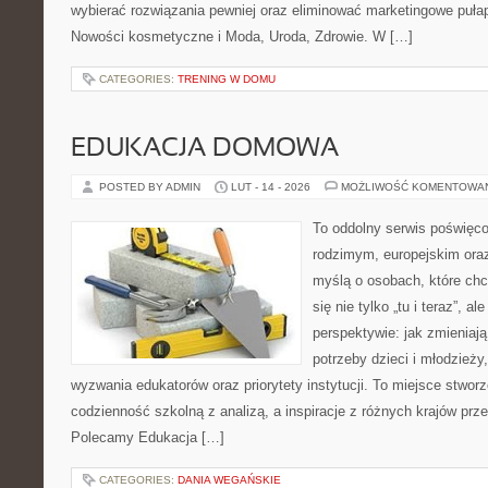
wybierać rozwiązania pewniej oraz eliminować marketingowe pułap
Nowości kosmetyczne i Moda, Uroda, Zdrowie. W […]
CATEGORIES:
TRENING W DOMU
EDUKACJA DOMOWA
POSTED BY ADMIN
LUT - 14 - 2026
MOŻLIWOŚĆ KOMENTOWA
To oddolny serwis poświęco
rodzimym, europejskim ora
myślą o osobach, które chc
się nie tylko „tu i teraz”, a
perspektywie: jak zmieniają
potrzeby dzieci i młodzieży
wyzwania edukatorów oraz priorytety instytucji. To miejsce stworz
codzienność szkolną z analizą, a inspiracje z różnych krajów prz
Polecamy Edukacja […]
CATEGORIES:
DANIA WEGAŃSKIE