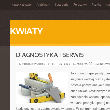
Archiwum
Kategorie
Polecamy
Ryzyko
Strona główna
Sp
KWIATY
DIAGNOSTYKA I SERWIS
POSTED BY ADMIN
LUT - 26 - 2026
MOŻLIWOŚĆ KOMENTOWA
Ta strona to specjalistyc
inżynierii wodnej oraz sys
Została pomyślana jako mie
chcą unikać kosztownych b
zarządzania wodami opadow
w duchu praktyki opartej n
kładziony jest na zastosowania w terenie. W centrum zainteresow