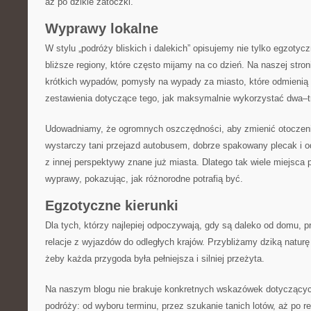
aż po dzikie zatoczki.
Wyprawy lokalne
W stylu „podróży bliskich i dalekich” opisujemy nie tylko egzotycz
bliższe regiony, które często mijamy na co dzień. Na naszej stron
krótkich wypadów, pomysły na wypady za miasto, które odmienią
zestawienia dotyczące tego, jak maksymalnie wykorzystać dwa–tr
Udowadniamy, że ogromnych oszczędności, aby zmienić otoczen
wystarczy tani przejazd autobusem, dobrze spakowany plecak i o
z innej perspektywy znane już miasta. Dlatego tak wiele miejsca
wyprawy, pokazując, jak różnorodne potrafią być.
Egzotyczne kierunki
Dla tych, którzy najlepiej odpoczywają, gdy są daleko od domu,
relacje z wyjazdów do odległych krajów. Przybliżamy dziką naturę
żeby każda przygoda była pełniejsza i silniej przeżyta.
Na naszym blogu nie brakuje konkretnych wskazówek dotyczący
podróży: od wyboru terminu, przez szukanie tanich lotów, aż po r