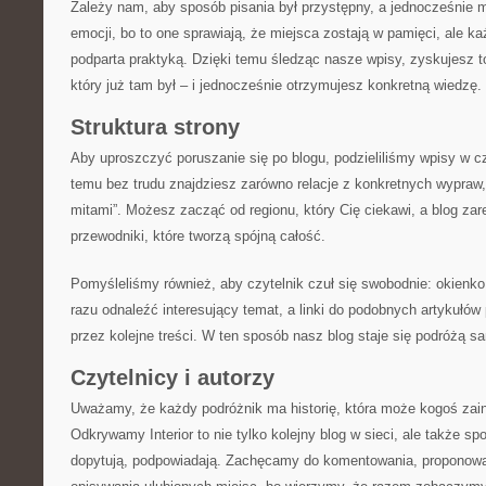
Zależy nam, aby sposób pisania był przystępny, a jednocześnie 
emocji, bo to one sprawiają, że miejsca zostają w pamięci, ale każ
podparta praktyką. Dzięki temu śledząc nasze wpisy, zyskujesz 
który już tam był – i jednocześnie otrzymujesz konkretną wiedzę.
Struktura strony
Aby uproszczyć poruszanie się po blogu, podzieliliśmy wpisy w cz
temu bez trudu znajdziesz zarówno relacje z konkretnych wypraw, j
mitami”. Możesz zacząć od regionu, który Cię ciekawi, a blog z
przewodniki, które tworzą spójną całość.
Pomyśleliśmy również, aby czytelnik czuł się swobodnie: okien
razu odnaleźć interesujący temat, a linki do podobnych artykułów
przez kolejne treści. W ten sposób nasz blog staje się podróżą s
Czytelnicy i autorzy
Uważamy, że każdy podróżnik ma historię, która może kogoś zain
Odkrywamy Interior to nie tylko kolejny blog w sieci, ale także s
dopytują, podpowiadają. Zachęcamy do komentowania, proponow