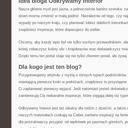
Idea bloga Odkrywamy Interior
Nasza główna myśl jest jasna, a jednocześnie bardzo szeroka: z
dzień można zmienić w małą podróż. Niezależnie od tego, czy na
wypady po naszym kraju, czy planować lubisz dalekich kierunkac
znajdziesz inspiracje, które dopasujesz do siebie.
Chcemy, aby każdy wpis był nie tylko suchym przewodnikiem, al
której zobaczysz kolory ulic i krajobrazów oraz doświadczysz mi
Dzięki temu ten portal staje się nie tylko zbiorem porad, ale żywą
Dla kogo jest ten blog?
Przygotowujemy artykuły z myślą o różnych typach podróżników. 
stawiającą pierwsze kroki w podróżach, znajdziesz tu przystępne
Ci zaplanować pierwszy wyjazd. Jeśli natomiast jesteś doświadc
zainteresują Cię niebanalne inspiracje, które sięgają dalej niż typo
Odkrywamy Interior jest też idealny dla rodzin z dziećmi, a także
naszych materiałach czekają na Ciebie zarówno inspiracji na leniw
dla poszukiwaczy przygód: od wędrówek po pasmach górskich, prz