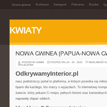
Archiwum
Kategorie
Polecamy
Ryzyko
Strona główna
Sp
KWIATY
NOWA GWINEA (PAPUA-NOWA GW
POSTED BY ADMIN
POSTED ON LIS - 20 - 2025
MOŻLIWOŚĆ 
WYŁĄCZONA
OdkrywamyInterior.pl
nasz podróżniczy portal to platforma, w którym przenika się mił
tipami dla każdego, kto marzy o wyjazdach. To internetowy komp
świecie, który pokaże Ci miejsc pełnych historii oraz kameralnyc
naprawdę złapać oddech.