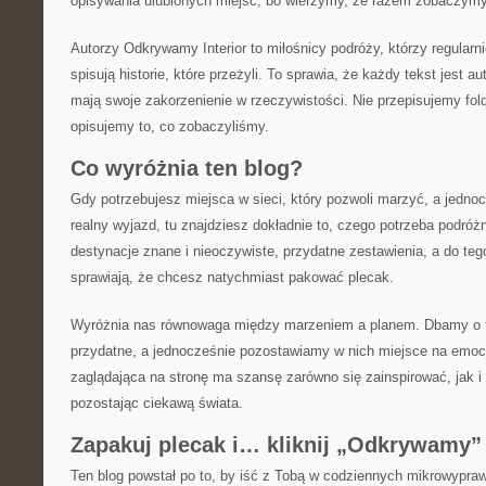
opisywania ulubionych miejsc, bo wierzymy, że razem zobaczymy 
Autorzy Odkrywamy Interior to miłośnicy podróży, którzy regularn
spisują historie, które przeżyli. To sprawia, że każdy tekst jest 
mają swoje zakorzenienie w rzeczywistości. Nie przepisujemy fo
opisujemy to, co zobaczyliśmy.
Co wyróżnia ten blog?
Gdy potrzebujesz miejsca w sieci, który pozwoli marzyć, a jedn
realny wyjazd, tu znajdziesz dokładnie to, czego potrzeba podróż
destynacje znane i nieoczywiste, przydatne zestawienia, a do tego
sprawiają, że chcesz natychmiast pakować plecak.
Wyróżnia nas równowaga między marzeniem a planem. Dbamy o to,
przydatne, a jednocześnie pozostawiamy w nich miejsce na emoc
zaglądająca na stronę ma szansę zarówno się zainspirować, jak i
pozostając ciekawą świata.
Zapakuj plecak i… kliknij „Odkrywamy”
Ten blog powstał po to, by iść z Tobą w codziennych mikrowypraw