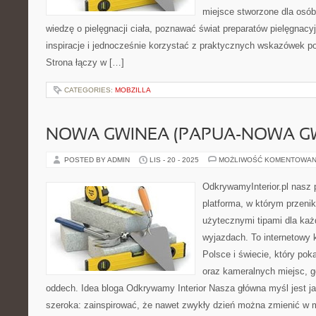
miejsce stworzone dla osób
wiedzę o pielęgnacji ciała, poznawać świat preparatów pielęgnacy
inspiracje i jednocześnie korzystać z praktycznych wskazówek p
Strona łączy w […]
CATEGORIES:
MOBZILLA
NOWA GWINEA (PAPUA-NOWA GW
POSTED BY ADMIN
LIS - 20 - 2025
MOŻLIWOŚĆ KOMENTOWAN
OdkrywamyInterior.pl nasz p
platforma, w którym przenik
użytecznymi tipami dla każ
wyjazdach. To internetowy
Polsce i świecie, który poka
oraz kameralnych miejsc, 
oddech. Idea bloga Odkrywamy Interior Nasza główna myśl jest j
szeroka: zainspirować, że nawet zwykły dzień można zmienić w m