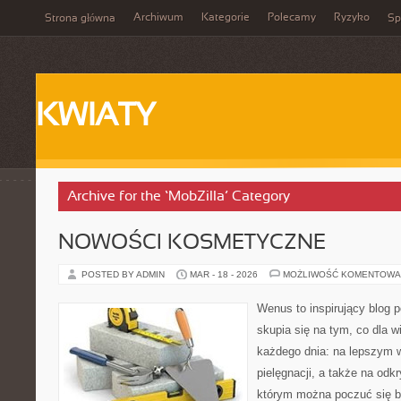
Archiwum
Kategorie
Polecamy
Ryzyko
Strona główna
Sp
KWIATY
Archive for the ‘MobZilla’ Category
NOWOŚCI KOSMETYCZNE
POSTED BY ADMIN
MAR - 18 - 2026
MOŻLIWOŚĆ KOMENTOWA
Wenus to inspirujący blog p
skupia się na tym, co dla w
każdego dnia: na lepszym w
pielęgnacji, a także na odk
którym można poczuć się ba