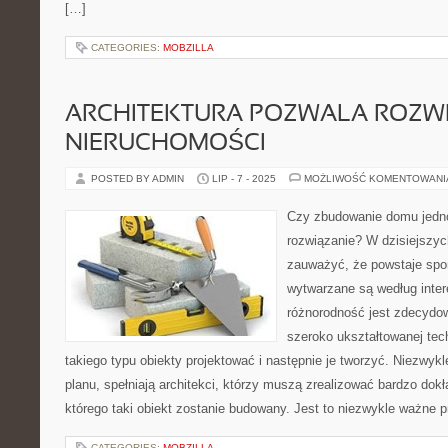
[…]
CATEGORIES:
MOBZILLA
ARCHITEKTURA POZWALA ROZWI
NIERUCHOMOŚCI
POSTED BY ADMIN
LIP - 7 - 2025
MOŻLIWOŚĆ KOMENTOWAN
Czy zbudowanie domu jedno
rozwiązanie? W dzisiejszy
zauważyć, że powstaje spor
wytwarzane są według inter
różnorodność jest zdecydow
szeroko ukształtowanej tech
takiego typu obiekty projektować i następnie je tworzyć. Niezwyk
planu, spełniają architekci, którzy muszą zrealizować bardzo dokł
którego taki obiekt zostanie budowany. Jest to niezwykle ważne
CATEGORIES:
MOBZILLA