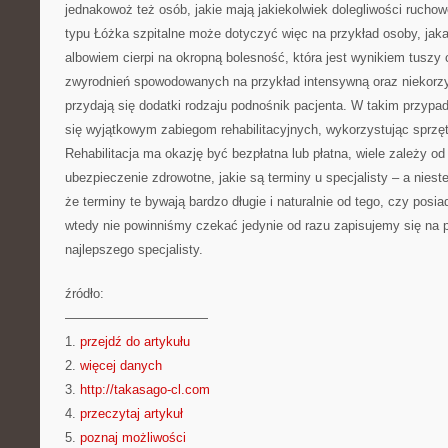
jednakowoż też osób, jakie mają jakiekolwiek dolegliwości ruchowe
typu Łóżka szpitalne może dotyczyć więc na przykład osoby, jak
albowiem cierpi na okropną bolesność, która jest wynikiem tuszy c
zwyrodnień spowodowanych na przykład intensywną oraz niekorz
przydają się dodatki rodzaju podnośnik pacjenta. W takim przypa
się wyjątkowym zabiegom rehabilitacyjnych, wykorzystując sprzęt
Rehabilitacja ma okazję być bezpłatna lub płatna, wiele zależy od
ubezpieczenie zdrowotne, jakie są terminy u specjalisty – a nies
że terminy te bywają bardzo długie i naturalnie od tego, czy posi
wtedy nie powinniśmy czekać jedynie od razu zapisujemy się na 
najlepszego specjalisty.
źródło:
———————————
1.
przejdź do artykułu
2.
więcej danych
3.
http://takasago-cl.com
4.
przeczytaj artykuł
5.
poznaj możliwości