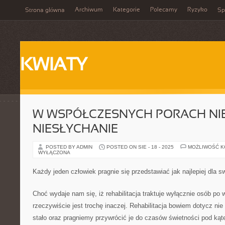
Archiwum
Kategorie
Polecamy
Ryzyko
Strona główna
Sp
KWIATY
W WSPÓŁCZESNYCH PORACH NI
NIESŁYCHANIE
POSTED BY ADMIN
POSTED ON SIE - 18 - 2025
MOŻLIWOŚĆ 
WYŁĄCZONA
Każdy jeden człowiek pragnie się przedstawiać jak najlepiej dla s
Choć wydaje nam się, iż rehabilitacja traktuje wyłącznie osób po 
rzeczywiście jest trochę inaczej. Rehabilitacja bowiem dotycz nie 
stało oraz pragniemy przywrócić je do czasów świetności pod kąte