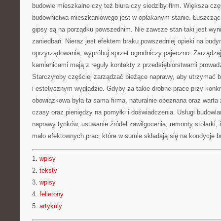
budowle mieszkalne czy też biura czy siedziby firm. Większa częś
budownictwa mieszkaniowego jest w opłakanym stanie. Łuszcząca
gipsy są na porządku powszednim. Nie zawsze stan taki jest wyn
zaniedbań. Nieraz jest efektem braku powszedniej opieki na budy
oprzyrządowania, wypróbuj sprzet ogrodniczy pajeczno. Zarządzaj
kamienicami mają z reguły kontakty z przedsiębiorstwami prowad
Starczyłoby częściej zarządzać bieżące naprawy, aby utrzymać 
i estetycznym wyglądzie. Gdyby za takie drobne prace przy konk
obowiązkowa była ta sama firma, naturalnie obeznana oraz warta 
czasy oraz pieniędzy na pomyłki i doświadczenia. Usługi budowlan
naprawy tynków, usuwanie źródeł zawilgocenia, remonty stolarki,
mało efektownych prac, które w sumie składają się na kondycje 
1.
wpisy
2.
teksty
3.
wpisy
4.
felietony
5.
artykuly