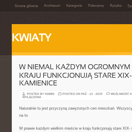
Archiwum
Kategorie
Polecamy
Ryzyko
Strona główna
Sp
KWIATY
W NIEMAL KAŻDYM OGROMNYM 
KRAJU FUNKCJONUJĄ STARE XIX
KAMIENICE
POSTED BY ADMIN
POSTED ON PAŹ - 13 - 2025
MOŻLIWOŚĆ 
WYŁĄCZONA
Naturalnie to jest przyczyną zawyżonych cen mieszkań. Wszyscy 
na to
W prawie każdym wielkim mieście w kraju funkcjonują stare XIX-