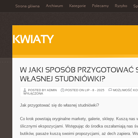
Archiwum
Kategorie
Polecamy
Ryzyko
Strona główna
Sp
KWIATY
W JAKI SPOSÓB PRZYGOTOWAĆ 
WŁASNEJ STUDNIÓWKI?
POSTED BY ADMIN
POSTED ON LIP - 8 - 2025
MOŻLIWOŚĆ K
WYŁĄCZONA
Jak przygotować się do własnej studniówki?
Co krok powstają oryginalne markety, galerie, sklepy. Kuszą nas
ślicznymi ekspozycjami. Wstępując do środka oszałamiają nas ś
butików, pasaże kuszą swoimi propozycjami, aż dech zapiera. Ws