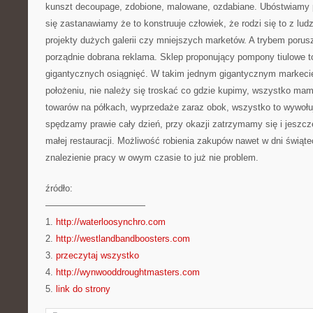
kunszt decoupage, zdobione, malowane, ozdabiane. Ubóstwiamy p
się zastanawiamy że to konstruuje człowiek, że rodzi się to z ludz
projekty dużych galerii czy mniejszych marketów. A trybem porus
porządnie dobrana reklama. Sklep proponujący pompony tiulowe to
gigantycznych osiągnięć. W takim jednym gigantycznym markeci
położeniu, nie należy się troskać co gdzie kupimy, wszystko ma
towarów na półkach, wyprzedaże zaraz obok, wszystko to wywołu
spędzamy prawie cały dzień, przy okazji zatrzymamy się i jeszcz
małej restauracji. Możliwość robienia zakupów nawet w dni świąte
znalezienie pracy w owym czasie to już nie problem.
źródło:
———————————
1.
http://waterloosynchro.com
2.
http://westlandbandboosters.com
3.
przeczytaj wszystko
4.
http://wynwooddroughtmasters.com
5.
link do strony