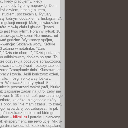
ć, kiedy pracujemy, kiedy
, a kiedy żyjemy naprawdę. Dom,
 był azylem, stał się biurem,
studiem, poczekalnią. Rytuały
są "ładnym dodatkiem z Instagrama".
 regulacji emocji. Małe, powtarzalne
tóre mówią ciału i głowie: "jesteś
to jest twój rytm". Poranny rytuał: 10
 ustawiają cały dzień Nie musisz od
wać godzinę. Wystarczy spójna,
kwencja: Szklanka wody. Krótkie
 3 zdania w notatniku: "Dziś
", "Dziś nie chcę...", "Dziś postaram
efon odblokowany dopiero po tym. To
tóre odzyskują poczucie sprawczości.
gować na cały świat – zaczynasz od
zorne "zamykanie dnia" Kluczowe jest
 pracy i życia. Jeśli kończysz dzień,
maile, mózg nie kojarzy łóżka z
. Wprowadź prosty rytuał: 5 minut:
ięcie przestrzeni wokół (stół, biurko,
ut: zapisanie zadań na jutro, żeby nie
głowie. 5–10 minut: coś powtarzalnego i
erbata, książka, pielęgnacja skóry.
sz opór, bo "nie mam czasu", to znak,
ego najbardziej potrzebujesz. To jak
jeśli szukasz punktu, od którego
mianę –
kliknij tu
i potraktuj pierwszy
jak eksperyment, nie rewolucję. Mikro-
ągu dnia świeca lub kadzidło odpalane