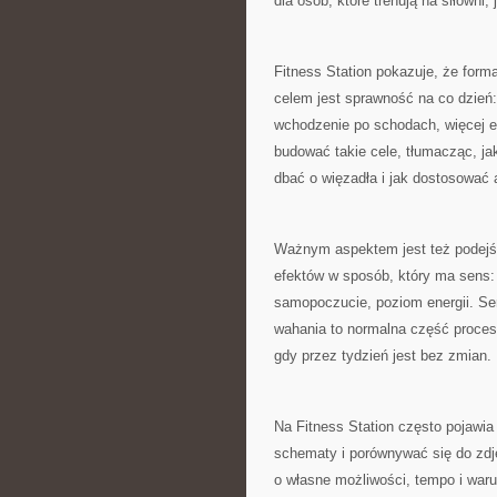
dla osób, które trenują na siłowni,
Fitness Station pokazuje, że form
celem jest sprawność na co dzień:
wchodzenie po schodach, więcej e
budować takie cele, tłumacząc, ja
dbać o więzadła i jak dostosować
Ważnym aspektem jest też podejśc
efektów w sposób, który ma sens: n
samopoczucie, poziom energii. Serw
wahania to normalna część procesu
gdy przez tydzień jest bez zmian.
Na Fitness Station często pojawia
schematy i porównywać się do zdję
o własne możliwości, tempo i waru