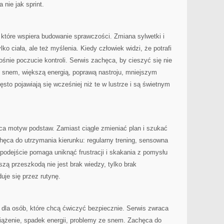
 nie jak sprint.
, które wspiera budowanie sprawczości. Zmiana sylwetki i
lko ciała, ale też myślenia. Kiedy człowiek widzi, że potrafi
ośnie poczucie kontroli. Serwis zachęca, by cieszyć się nie
m snem, większą energią, poprawą nastroju, mniejszym
ęsto pojawiają się wcześniej niż te w lustrze i są świetnym
ca motyw podstaw. Zamiast ciągle zmieniać plan i szukać
hęca do utrzymania kierunku: regularny trening, sensowna
o podejście pomaga uniknąć frustracji i skakania z pomysłu
szą przeszkodą nie jest brak wiedzy, tylko brak
je się przez rutynę.
e dla osób, które chcą ćwiczyć bezpiecznie. Serwis zwraca
ciążenie, spadek energii, problemy ze snem. Zachęca do