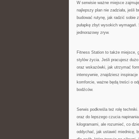
W serwisie ważne miejsce zajmuje
najlepszy plan nie zadziała, jeśli 
budować rutynę, jak radzić sobie 
pułapkę zbyt wysokich wymagań. S
jednorazowy zryw.
Fitness Station to także miejsce
stylów życia. Jeśli pracujesz duż
oraz wskazówki, jak utrzymać form
intensywnie, znajdziesz inspiracje
komforcie, ważne będą treści o odp
bodźców.
Serwis podkreśla też rolę technik
oraz do lepszego czucia napinania
kilogramami, ale rozumieć, co dzie
oddychać, jak ustawić miednicę, 