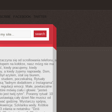
SCRIBE
FACEBOOK
TWITTER
zaczyna się od scrollowania telefonu, a
ptopem na kołdrze, nasz mózg nie ma
ć, kiedy pracujemy, kiedy
, a kiedy żyjemy naprawdę. Dom,
 był azylem, stał się biurem,
studiem, poczekalnią. Rytuały
są "ładnym dodatkiem z Instagrama".
 regulacji emocji. Małe, powtarzalne
tóre mówią ciału i głowie: "jesteś
to jest twój rytm". Poranny rytuał: 10
 ustawiają cały dzień Nie musisz od
wać godzinę. Wystarczy spójna,
kwencja: Szklanka wody. Krótkie
 3 zdania w notatniku: "Dziś