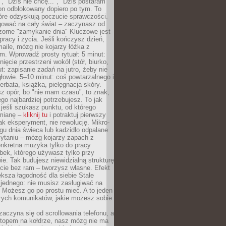
", "Dziś nie chcę...", "Dziś postaram
efon odblokowany dopiero po tym. To
tóre odzyskują poczucie sprawczości.
gować na cały świat – zaczynasz od
zorne "zamykanie dnia" Kluczowe jest
 pracy i życia. Jeśli kończysz dzień,
maile, mózg nie kojarzy łóżka z
. Wprowadź prosty rytuał: 5 minut:
ięcie przestrzeni wokół (stół, biurko,
ut: zapisanie zadań na jutro, żeby nie
głowie. 5–10 minut: coś powtarzalnego i
erbata, książka, pielęgnacja skóry.
sz opór, bo "nie mam czasu", to znak,
ego najbardziej potrzebujesz. To jak
jeśli szukasz punktu, od którego
mianę –
kliknij tu
i potraktuj pierwszy
jak eksperyment, nie rewolucję. Mikro-
ągu dnia świeca lub kadzidło odpalane
zytaniu – mózg kojarzy zapach z
onkretna muzyka tylko do pracy
ubek, którego używasz tylko przy
ie. Tak budujesz niewidzialną strukturę
cie bez ram – tworzysz własne. Efekt
ksza łagodność dla siebie Stałe
 jednego: nie musisz zasługiwać na
 Możesz go po prostu mieć. A to jeden
zych komunikatów, jakie możesz sobie
zaczyna się od scrollowania telefonu, a
ptopem na kołdrze, nasz mózg nie ma