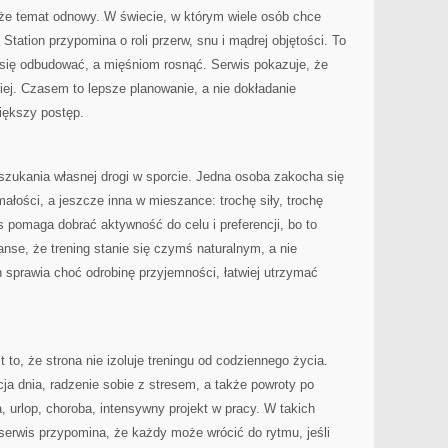
że temat odnowy. W świecie, w którym wiele osób chce
Station przypomina o roli przerw, snu i mądrej objętości. To
 się odbudować, a mięśniom rosnąć. Serwis pokazuje, że
ej. Czasem to lepsze planowanie, a nie dokładanie
większy postęp.
szukania własnej drogi w sporcie. Jedna osoba zakocha się
łości, a jeszcze inna w mieszance: trochę siły, trochę
s pomaga dobrać aktywność do celu i preferencji, bo to
se, że trening stanie się czymś naturalnym, a nie
 sprawia choć odrobinę przyjemności, łatwiej utrzymać
t to, że strona nie izoluje treningu od codziennego życia.
cja dnia, radzenie sobie z stresem, a także powroty po
, urlop, choroba, intensywny projekt w pracy. W takich
serwis przypomina, że każdy może wrócić do rytmu, jeśli