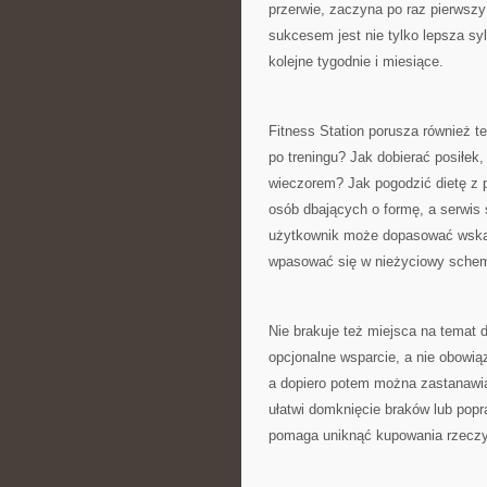
przerwie, zaczyna po raz pierwszy
sukcesem jest nie tylko lepsza sy
kolejne tygodnie i miesiące.
Fitness Station porusza również t
po treningu? Jak dobierać posiłek,
wieczorem? Jak pogodzić dietę z p
osób dbających o formę, a serwis 
użytkownik może dopasować wskaz
wpasować się w nieżyciowy schem
Nie brakuje też miejsca na temat 
opcjonalne wsparcie, a nie obowią
a dopiero potem można zastanawia
ułatwi domknięcie braków lub popr
pomaga uniknąć kupowania rzeczy, 