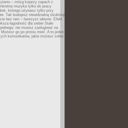
zytaniu – mózg kojarzy zapach z
onkretna muzyka tylko do pracy
ubek, którego używasz tylko przy
ie. Tak budujesz niewidzialną strukturę
cie bez ram – tworzysz własne. Efekt
ksza łagodność dla siebie Stałe
 jednego: nie musisz zasługiwać na
 Możesz go po prostu mieć. A to jeden
zych komunikatów, jakie możesz sobie