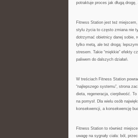
potraktuje proces jak długą drogę, a
Fitness Station jest też miejscem
stylu życia to często zmiana nie ty
dotrzymać obietnicy danej sobie, r
tylko metą, ale też drogą: lepszy
stresem. Takie “miękkie” efekty cz
paliwem do dalszych działań.
W treściach Fitness Station powra
“najlepszego systemu”, strona zac
dieta, regeneracja, cierpliwość. T
na pomysł. Dla wielu osób najwięk
konsekwencji, a konsekwencję budu
Fitness Station to również miejsc
uwagę na sygnały ciała: ból, prze