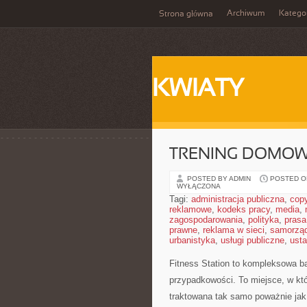
Archiwum
Katego
Strona główna
KWIATY
TRENING DOMO
POSTED BY ADMIN
POSTED ON
WYŁĄCZONA
Tagi:
administracja publiczna
,
copy
reklamowe
,
kodeks pracy
,
media
,
zagospodarowania
,
polityka
,
prasa
prawne
,
reklama w sieci
,
samorzą
urbanistyka
,
usługi publiczne
,
ust
Fitness Station to kompleksowa b
przypadkowości. To miejsce, w któ
traktowana tak samo poważnie jak