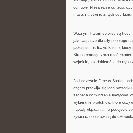
siłowego, wskazówki dla osób lubi
domowe. Niezależnie od tego, czy
masa, na stronie znajdziesz kierunk
Ważnym filarem serwisu są treści 
jako wsparcie dla siły i dobrego na
jadłospis, jak liczyć kalorie, kie
Strona pomaga zrozumieć różnice
wyjaśnia, jak dobierać je do trybu 
Jednocześnie Fitness Station podc
często przewija się idea rozsądk
zachęca do tworzenia nawyków, któ
wybieranie produktów, które odżyw
napady objadania. To podejście sp
żywienia dopasowaną do człowiek