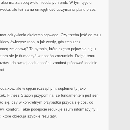
 albo ma za sobą wiele nieudanych prób. W tym ujęciu
lwetka, ale też sama umiejętność utrzymania planu przez
emat odżywiania okołotreningowego. Czy trzeba jeść od razu
 kiedy ćwiczysz rano, a jak wtedy, gdy trenujesz
racą zmianową? To pytania, które często pojawiają się u
stara się je tłumaczyć w sposób zrozumiały. Dzięki temu
ówki do swojej codzienności, zamiast próbować idealnie
at.
dodatków, ale w ujęciu rozsądnym: suplementy jako
zek. Fitness Station przypomina, że fundamentem jest sen,
ć się, czy w konkretnym przypadku przyda się coś, co
awi komfort. Takie podejście redukuje szum informacyjny i
które obiecują szybkie rezultaty.