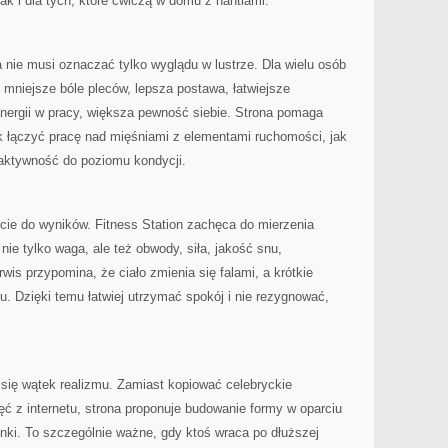
 jak i dla tych, które ćwiczą w domu z hantlami.
a nie musi oznaczać tylko wyglądu w lustrze. Dla wielu osób
 mniejsze bóle pleców, lepsza postawa, łatwiejsze
nergii w pracy, większa pewność siebie. Strona pomaga
k łączyć pracę nad mięśniami z elementami ruchomości, jak
 aktywność do poziomu kondycji.
ie do wyników. Fitness Station zachęca do mierzenia
ie tylko waga, ale też obwody, siła, jakość snu,
is przypomina, że ciało zmienia się falami, a krótkie
. Dzięki temu łatwiej utrzymać spokój i nie rezygnować,
 się wątek realizmu. Zamiast kopiować celebryckie
ć z internetu, strona proponuje budowanie formy w oparciu
nki. To szczególnie ważne, gdy ktoś wraca po dłuższej