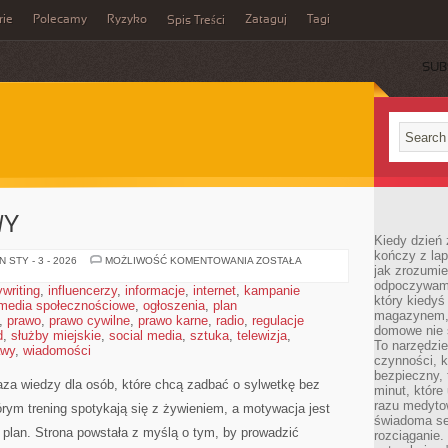
rie
Polecamy
Ryzyko
Zataguj
Tagi
Spis Treści
SUB
WY
Kiedy dzień 
kończy z la
TRENING
 STY - 3 - 2026
MOŻLIWOŚĆ KOMENTOWANIA
ZOSTAŁA
jak zrozumie
DOMOWY
odpoczywamy
writing
,
influencerzy
,
informacje
,
internet
,
kampanie
który kiedyś
media społecznościowe
,
ogłoszenia
,
plan
magazynem, 
,
prawo
,
prawo cywilne
,
prawo karne
,
radio
,
regulacje
domowe nie 
d
,
służby miejskie
,
social media
,
sztuka
,
telewizja
,
To narzędzie
awy
,
wiadomości
czynności, k
bezpieczny, 
aza wiedzy dla osób, które chcą zadbać o sylwetkę bez
minut, które
razu medyto
rym trening spotykają się z żywieniem, a motywacja jest
świadoma se
 plan. Strona powstała z myślą o tym, by prowadzić
rozciąganie.