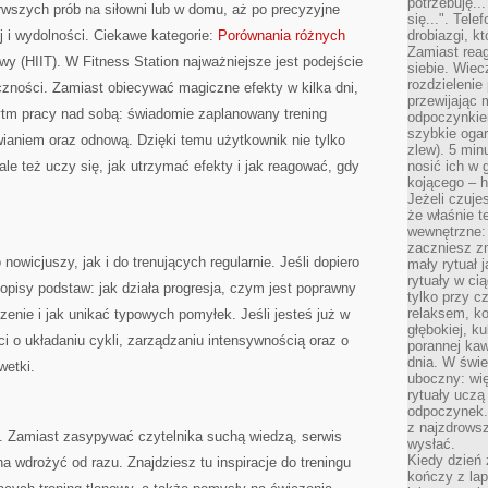
potrzebuję...
rwszych prób na siłowni lub w domu, aż po precyzyjne
się...". Tel
i wydolności. Ciekawe kategorie:
Porównania różnych
drobiazgi, k
Zamiast rea
owy (HIIT). W Fitness Station najważniejsze jest podejście
siebie. Wiec
rozdzielenie
czności. Zamiast obiecywać magiczne efekty w kilka dni,
przewijając 
tm pracy nad sobą: świadomie zaplanowany trening
odpoczynkiem
szybkie ogarn
aniem oraz odnową. Dzięki temu użytkownik nie tylko
zlew). 5 min
ale też uczy się, jak utrzymać efekty i jak reagować, gdy
nosić ich w 
kojącego – h
Jeżeli czuje
że właśnie t
wewnętrzne: 
zaczniesz z
nowicjuszy, jak i do trenujących regularnie. Jeśli dopiero
mały rytuał 
rytuały w ci
 opisy podstaw: jak działa progresja, czym jest poprawny
tylko przy c
relaksem, k
enie i jak unikać typowych pomyłek. Jeśli jesteś już w
głębokiej, k
ci o układaniu cykli, zarządzaniu intensywnością oraz o
porannej kaw
dnia. W świe
wetki.
uboczny: wię
rytuały uczą
odpoczynek.
z najzdrows
y. Zamiast zasypywać czytelnika suchą wiedzą, serwis
wysłać.
Kiedy dzień 
a wdrożyć od razu. Znajdziesz tu inspiracje do treningu
kończy z la