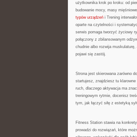
użytkownika krok po kroku: od pie
budowanie mocy, masy mięśniowej 
typów urządzeń
i Trening interwał
oparte na czytelności i systematy
serwis pomaga tworzyć życiowy ry
połączony z zbilansowanym odżywi
chudnie albo rozwija muskulaturę, 
pojawi się zastój.
Strona jest skierowana zarówno do 
startujesz, znajdziesz tu klarowne
ruch, dlaczego aktywacja ma znacz
treningowym rytmie, docenisz treś
tym, jak łączyć siłę z estetyką syl
Fitness Station stawia na konkret
prowadzi do rozwiązań, które możn