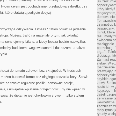
ących trening tlenowy, a także pomysły na ćwiczenia
jak zrozumie
odpoczywamy
 Twoim celem jest odchudzanie, przebudowa sylwetki, czy
który kiedyś
i, które ułatwiają podjęcie decyzji.
magazynem, 
domowe nie 
To narzędzie
czynności, k
bezpieczny, 
dotyczące odżywiania. Fitness Station pokazuje jedzenie
minut, które
stroju. Możesz trafić na materiały o tym, jak układać
razu medyto
świadoma se
dy ma sens ujemny bilans, a kiedy lepsza będzie nadwyżka.
rozciąganie.
 między budulcem, węglowodanami i tłuszczami, a także
potrzebuję...
się...". Tel
życia.
drobiazgi, k
Zamiast rea
siebie. Wiec
rozdzielenie
hodzi do tematu zdrowo i bez skrajności. W treściach
przewijając 
odpoczynkiem
u: można budować formę bez ciągłego poczucia kary. Serwis
szybkie ogarn
zlew). 5 min
re są trwałe: regularne posiłki, sensowne porcje,
nosić ich w 
iają, i umiejętne wplatanie przyjemności, by nie wpaść w
kojącego – h
Jeżeli czuje
rawia, że dieta nie jest chwilowym zrywem, tylko stylem
że właśnie t
a.
wewnętrzne: 
zaczniesz z
mały rytuał 
rytuały w ci