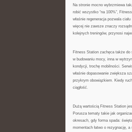
Na stronie mocno wybrzmiewa tak
robić wszystko “na 100%”, Fitness 
właśnie regeneracja pozwala ciału
więcej nie zawsze znaczy rozsądni
kolejnych treningów, przynosi naj
Fitness Station zachęca także do 
w budowaniu mocy, inna w wytrzyma
kondycji, trochę mobilności. Serwi
właśnie dopasowanie zwiększa szan
przykrym obowiązkiem. Kiedy ruch
ciągłość.
Dużą wartością Fitness Station jes
Porusza tematy takie jak organiza
okresach, gdy forma spada: święta
momentach łatwo o rezygnację, a 