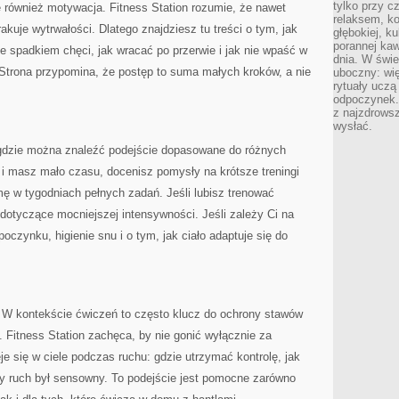
tylko przy c
 również motywacja. Fitness Station rozumie, że nawet
relaksem, k
brakuje wytrwałości. Dlatego znajdziesz tu treści o tym, jak
głębokiej, k
porannej kaw
ze spadkiem chęci, jak wracać po przerwie i jak nie wpaść w
dnia. W świe
trona przypomina, że postęp to suma małych kroków, a nie
uboczny: wię
rytuały uczą
odpoczynek.
z najzdrows
wysłać.
, gdzie można znaleźć podejście dopasowane do różnych
o i masz mało czasu, docenisz pomysły na krótsze treningi
ę w tygodniach pełnych zadań. Jeśli lubisz trenować
 dotyczące mocniejszej intensywności. Jeśli zależy Ci na
oczynku, higienie snu i o tym, jak ciało adaptuje się do
i. W kontekście ćwiczeń to często klucz do ochrony stawów
. Fitness Station zachęca, by nie gonić wyłącznie za
je się w ciele podczas ruchu: gdzie utrzymać kontrolę, jak
by ruch był sensowny. To podejście jest pomocne zarówno