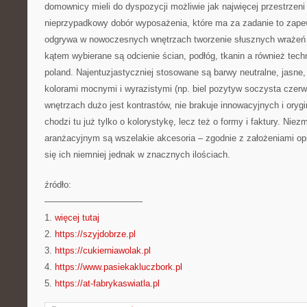
domownicy mieli do dyspozycji możliwie jak najwięcej przestrzeni
nieprzypadkowy dobór wyposażenia, które ma za zadanie to zapew
odgrywa w nowoczesnych wnętrzach tworzenie słusznych wrażeń
kątem wybierane są odcienie ścian, podłóg, tkanin a również tech
poland. Najentuzjastyczniej stosowane są barwy neutralne, jasne,
kolorami mocnymi i wyrazistymi (np. biel pozytyw soczysta cze
wnętrzach dużo jest kontrastów, nie brakuje innowacyjnych i oryg
chodzi tu już tylko o kolorystykę, lecz też o formy i faktury. N
aranżacyjnym są wszelakie akcesoria – zgodnie z założeniami op
się ich niemniej jednak w znacznych ilościach.
źródło:
———————————
1.
więcej tutaj
2.
https://szyjdobrze.pl
3.
https://cukierniawolak.pl
4.
https://www.pasiekakluczbork.pl
5.
https://at-fabrykaswiatla.pl