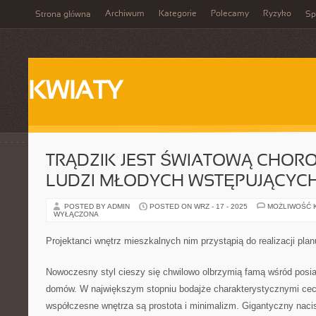
Archiwum
Kategorie
Polecamy
Ryzyko
Strona główna
Sp
KWIATY
TRĄDZIK JEST ŚWIATOWĄ CHOR
LUDZI MŁODYCH WSTĘPUJĄCYC
POSTED BY ADMIN
POSTED ON WRZ - 17 - 2025
MOŻLIWOŚĆ 
WYŁĄCZONA
Projektanci wnętrz mieszkalnych nim przystąpią do realizacji plan
Nowoczesny styl cieszy się chwilowo olbrzymią famą wśród posi
domów. W największym stopniu bodajże charakterystycznymi cec
współczesne wnętrza są prostota i minimalizm. Gigantyczny nacisk