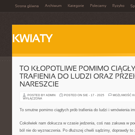
Archiwum
Kategorie
Polecamy
Ryzyko
Strona główna
Sp
KWIATY
TO KŁOPOTLIWE POMIMO CIĄGŁ
TRAFIENIA DO LUDZI ORAZ PRZ
NARESZCIE
POSTED BY ADMIN
POSTED ON SIE - 17 - 2025
MOŻLIWOŚĆ 
WYŁĄCZONA
To smutne pomimo ciągłych prób trafienia do ludzi i wmówienia i
Cokolwiek nam dokucza w czasie jedzenia, coś nas zakuwa w podn
ból nie do wyznaczenia. Po dłuższej chwili sądzimy, doprawdy to 