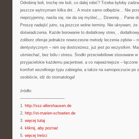
Odrobinę boli, trochę nie boli, co dalej robić? Trzeba byłoby zad
jeszcze wytrzymam kilka dni… A może samo odbędzie… Nie prze
nieprzyjemny, nasila się, nie da się myśleć,,,. Dzwonię… Panie 
Proszę nadejść jutro, są jeszcze wolne terminy. Nie ukrywam, że
doświadczenia. Każde borowanie to dodatkowy stres, , dodatkowy 
żoliborz oferuje jednakże nowoczesne metody leczenia zębów – nie
dentystycznym – nim się dostrzeżesz, już jest po wszystkim. M
uśmiechać, bez bólu i stresu. Środki przeciwbólowe stosowane w
przyjacielskie każdemu pacjentowi, a co najważniejsze – łączone
komfort wszelkiego typu zabiegów, a także na samopoczucie po z
osobiście, idź do stomatologa!
źródło:
———————————
1.
http://ssz-allershausen.de
2.
http://st-marien-schoeten.de
3.
więcej tutaj
4.
kliknij, aby poznać
5.
więcej treści