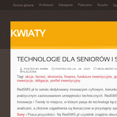
Archiwum
Kategorie
Polecamy
Ryzyko
Strona główna
Sp
KWIATY
TECHNOLOGIE DLA SENIORÓW I
POSTED BY ADMIN
POSTED ON LIS - 26 - 2025
MOŻLIWOŚĆ 
WYŁĄCZONA
Tagi:
akcje
,
biznes
,
ekonomia
,
finanse
,
fundusze inwestycyjne
,
gi
inwestycje
,
obligacje
,
portfel inwestycyjny
RedSMS.pl to serwis dedykowany innowacjom cyfrowym, kierunko
praktycznym zastosowaniom umiejętności technicznych. RedSMS.
Innowacje i Trendy to miejsce, w którym pasja do technologii łąc
analizami, a złożone zagadnienia są tłumaczone w przystępny sp
Sony
i Praca przyszłości. Na RedSMS.pl czytelnik znajdzie obsze