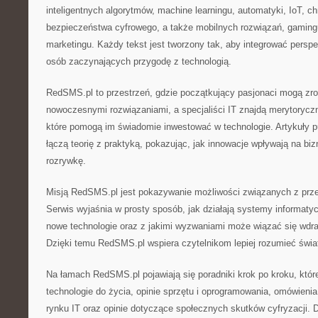
inteligentnych algorytmów, machine learningu, automatyki, IoT, c
bezpieczeństwa cyfrowego, a także mobilnych rozwiązań, gamingu
marketingu. Każdy tekst jest tworzony tak, aby integrować persp
osób zaczynających przygodę z technologią.
RedSMS.pl to przestrzeń, gdzie początkujący pasjonaci mogą zro
nowoczesnymi rozwiązaniami, a specjaliści IT znajdą merytorycz
które pomogą im świadomie inwestować w technologie. Artykuły
łączą teorię z praktyką, pokazując, jak innowacje wpływają na bi
rozrywkę.
Misją RedSMS.pl jest pokazywanie możliwości związanych z prz
Serwis wyjaśnia w prosty sposób, jak działają systemy informatyc
nowe technologie oraz z jakimi wyzwaniami może wiązać się wd
Dzięki temu RedSMS.pl wspiera czytelnikom lepiej rozumieć świat
Na łamach RedSMS.pl pojawiają się poradniki krok po kroku, któ
technologie do życia, opinie sprzętu i oprogramowania, omówien
rynku IT oraz opinie dotyczące społecznych skutków cyfryzacji. 