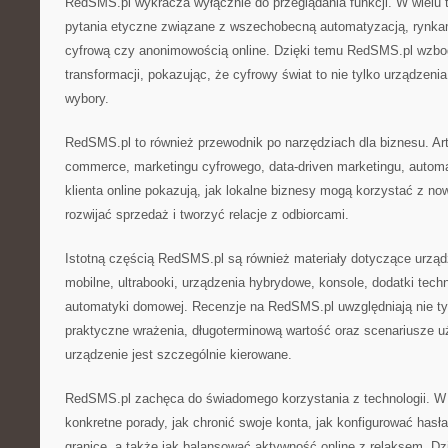
RedSMS.pl wykracza wyłącznie do przeglądania funkcji. W wielu t
pytania etyczne związane z wszechobecną automatyzacją, rynkami
cyfrową czy anonimowością online. Dzięki temu RedSMS.pl wzbo
transformacji, pokazując, że cyfrowy świat to nie tylko urządzeni
wybory.
RedSMS.pl to również przewodnik po narzędziach dla biznesu. Ar
commerce, marketingu cyfrowego, data-driven marketingu, automat
klienta online pokazują, jak lokalne biznesy mogą korzystać z no
rozwijać sprzedaż i tworzyć relacje z odbiorcami.
Istotną częścią RedSMS.pl są również materiały dotyczące urządz
mobilne, ultrabooki, urządzenia hybrydowe, konsole, dodatki tec
automatyki domowej. Recenzje na RedSMS.pl uwzględniają nie ty
praktyczne wrażenia, długoterminową wartość oraz scenariusze u
urządzenie jest szczególnie kierowane.
RedSMS.pl zachęca do świadomego korzystania z technologii. W w
konkretne porady, jak chronić swoje konta, jak konfigurować hasła
granice, a także jak balansować aktywność online z relaksem. D