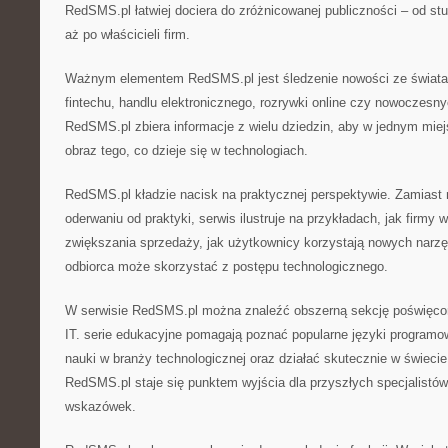
RedSMS.pl łatwiej dociera do zróżnicowanej publiczności – od stu
aż po właścicieli firm.
Ważnym elementem RedSMS.pl jest śledzenie nowości ze świata sz
fintechu, handlu elektronicznego, rozrywki online czy nowoczesn
RedSMS.pl zbiera informacje z wielu dziedzin, aby w jednym mie
obraz tego, co dzieje się w technologiach.
RedSMS.pl kładzie nacisk na praktycznej perspektywie. Zamiast 
oderwaniu od praktyki, serwis ilustruje na przykładach, jak firmy
zwiększania sprzedaży, jak użytkownicy korzystają nowych narzę
odbiorca może skorzystać z postępu technologicznego.
W serwisie RedSMS.pl można znaleźć obszerną sekcję poświęcon
IT. serie edukacyjne pomagają poznać popularne języki program
nauki w branży technologicznej oraz działać skutecznie w świec
RedSMS.pl staje się punktem wyjścia dla przyszłych specjalistów
wskazówek.