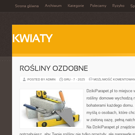
Archiwum
Kategorie
Polecamy
Ryzyko
Strona główna
Sp
KWIATY
ROŚLINY OZDOBNE
POSTED BY ADMIN
GRU - 7 - 2025
MOŻLIWOŚĆ KOMENTOWAN
DzikiParapet.pl to miejsce 
rośliny domowe wychodzą na
bohaterami każdego domu. 
myślą o osobach, które chc
w zieloną oazę, pełną natch
Na DzikiParapet.pl znajdzi
potrzebujesz, aby Twoje rośliny nie tylko przeżyły, ale naprawdę