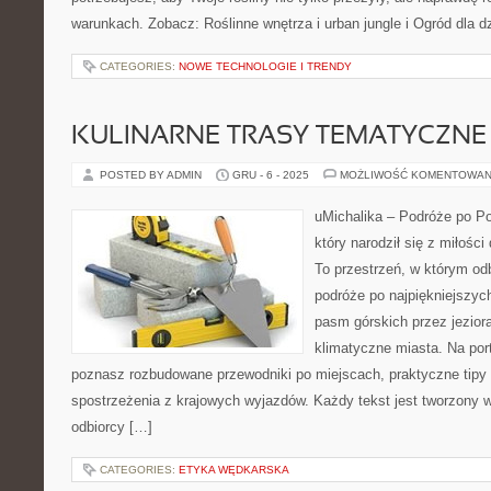
warunkach. Zobacz: Roślinne wnętrza i urban jungle i Ogród dla dz
CATEGORIES:
NOWE TECHNOLOGIE I TRENDY
KULINARNE TRASY TEMATYCZNE
POSTED BY ADMIN
GRU - 6 - 2025
MOŻLIWOŚĆ KOMENTOWAN
uMichalika – Podróże po Po
który narodził się z miłośc
To przestrzeń, w którym od
podróże po najpiękniejszyc
pasm górskich przez jezior
klimatyczne miasta. Na por
poznasz rozbudowane przewodniki po miejscach, praktyczne tipy
spostrzeżenia z krajowych wyjazdów. Każdy tekst jest tworzony w
odbiorcy […]
CATEGORIES:
ETYKA WĘDKARSKA