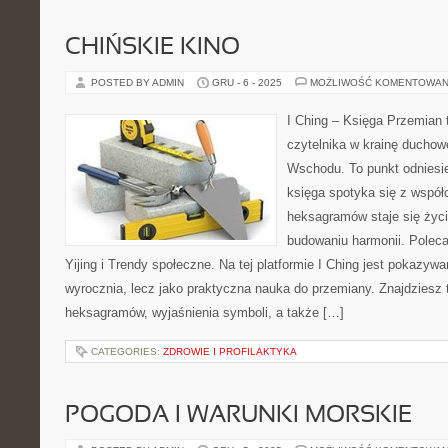
CHIŃSKIE KINO
POSTED BY ADMIN
GRU - 6 - 2025
MOŻLIWOŚĆ KOMENTOWAN
I Ching – Księga Przemian t
czytelnika w krainę duchow
Wschodu. To punkt odniesie
księga spotyka się z współ
heksagramów staje się ży
budowaniu harmonii. Pole
Yijing i Trendy społeczne. Na tej platformie I Ching jest pokazyw
wyrocznia, lecz jako praktyczna nauka do przemiany. Znajdziesz
heksagramów, wyjaśnienia symboli, a także […]
CATEGORIES:
ZDROWIE I PROFILAKTYKA
POGODA I WARUNKI MORSKIE