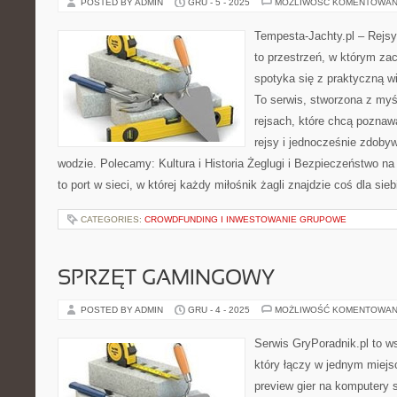
POSTED BY ADMIN
GRU - 5 - 2025
MOŻLIWOŚĆ KOMENTOWAN
Tempesta-Jachty.pl – Rejsy
to przestrzeń, w którym za
spotyka się z praktyczną w
To serwis, stworzona z myś
rejsach, które chcą poznaw
rejsy i jednocześnie zdob
wodzie. Polecamy: Kultura i Historia Żeglugi i Bezpieczeństwo n
to port w sieci, w której każdy miłośnik żagli znajdzie coś dla sie
CATEGORIES:
CROWDFUNDING I INWESTOWANIE GRUPOWE
SPRZĘT GAMINGOWY
POSTED BY ADMIN
GRU - 4 - 2025
MOŻLIWOŚĆ KOMENTOWAN
Serwis GryPoradnik.pl to w
który łączy w jednym miejsc
preview gier na komputery s