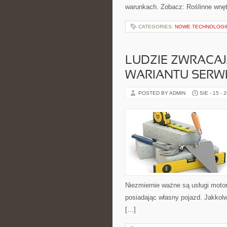
warunkach. Zobacz: Roślinne wnętrz
CATEGORIES:
NOWE TECHNOLOGIE
LUDZIE ZWRACA
WARIANTU SERW
POSTED BY ADMIN
SIE - 15 - 
Niezmiernie ważne są usługi motor
posiadając własny pojazd. Jakko
[…]