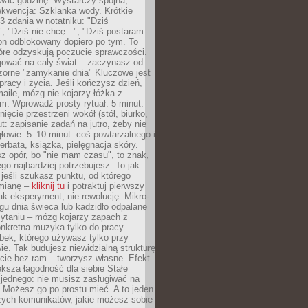
wać godzinę. Wystarczy spójna,
kwencja: Szklanka wody. Krótkie
 3 zdania w notatniku: "Dziś
", "Dziś nie chcę...", "Dziś postaram
efon odblokowany dopiero po tym. To
tóre odzyskują poczucie sprawczości.
gować na cały świat – zaczynasz od
zorne "zamykanie dnia" Kluczowe jest
 pracy i życia. Jeśli kończysz dzień,
maile, mózg nie kojarzy łóżka z
. Wprowadź prosty rytuał: 5 minut:
ięcie przestrzeni wokół (stół, biurko,
ut: zapisanie zadań na jutro, żeby nie
głowie. 5–10 minut: coś powtarzalnego i
erbata, książka, pielęgnacja skóry.
sz opór, bo "nie mam czasu", to znak,
ego najbardziej potrzebujesz. To jak
jeśli szukasz punktu, od którego
mianę –
kliknij tu
i potraktuj pierwszy
jak eksperyment, nie rewolucję. Mikro-
ągu dnia świeca lub kadzidło odpalane
zytaniu – mózg kojarzy zapach z
onkretna muzyka tylko do pracy
ubek, którego używasz tylko przy
ie. Tak budujesz niewidzialną strukturę
cie bez ram – tworzysz własne. Efekt
ksza łagodność dla siebie Stałe
 jednego: nie musisz zasługiwać na
 Możesz go po prostu mieć. A to jeden
zych komunikatów, jakie możesz sobie