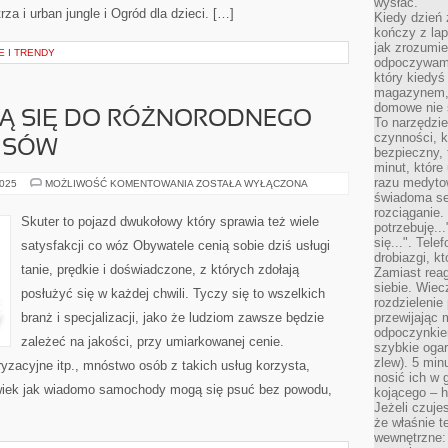
wysłać.
a i urban jungle i Ogród dla dzieci. […]
Kiedy dzień 
kończy z la
jak zrozumie
 I TRENDY
odpoczywamy
który kiedyś
magazynem, 
domowe nie 
JĄ SIĘ DO RÓŻNORODNEGO
To narzędzie
czynności, k
ISÓW
bezpieczny, 
minut, które
razu medyto
LUDZIE
2025
MOŻLIWOŚĆ KOMENTOWANIA
ZOSTAŁA WYŁĄCZONA
ZWRACAJĄ
świadoma se
SIĘ
rozciąganie.
DO
Skuter to pojazd dwukołowy który sprawia też wiele
potrzebuję...
RÓŻNORODNEGO
WARIANTU
się...". Tel
satysfakcji co wóz Obywatele cenią sobie dziś usługi
SERWISÓW
drobiazgi, k
tanie, prędkie i doświadczone, z których zdołają
Zamiast rea
siebie. Wiec
posłużyć się w każdej chwili. Tyczy się to wszelkich
rozdzielenie
branż i specjalizacji, jako że ludziom zawsze będzie
przewijając 
odpoczynkiem
zależeć na jakości, przy umiarkowanej cenie.
szybkie ogarn
zlew). 5 min
yzacyjne itp., mnóstwo osób z takich usług korzysta,
nosić ich w 
lwiek jak wiadomo samochody mogą się psuć bez powodu,
kojącego – h
Jeżeli czuje
że właśnie t
wewnętrzne: 