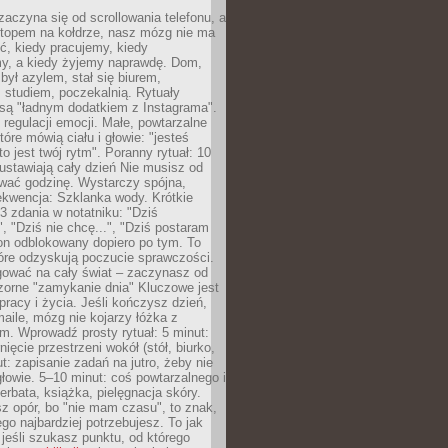
zaczyna się od scrollowania telefonu, a
ptopem na kołdrze, nasz mózg nie ma
ć, kiedy pracujemy, kiedy
, a kiedy żyjemy naprawdę. Dom,
 był azylem, stał się biurem,
studiem, poczekalnią. Rytuały
są "ładnym dodatkiem z Instagrama".
 regulacji emocji. Małe, powtarzalne
tóre mówią ciału i głowie: "jesteś
to jest twój rytm". Poranny rytuał: 10
 ustawiają cały dzień Nie musisz od
wać godzinę. Wystarczy spójna,
kwencja: Szklanka wody. Krótkie
 3 zdania w notatniku: "Dziś
", "Dziś nie chcę...", "Dziś postaram
efon odblokowany dopiero po tym. To
tóre odzyskują poczucie sprawczości.
gować na cały świat – zaczynasz od
zorne "zamykanie dnia" Kluczowe jest
 pracy i życia. Jeśli kończysz dzień,
maile, mózg nie kojarzy łóżka z
. Wprowadź prosty rytuał: 5 minut:
ięcie przestrzeni wokół (stół, biurko,
ut: zapisanie zadań na jutro, żeby nie
głowie. 5–10 minut: coś powtarzalnego i
erbata, książka, pielęgnacja skóry.
sz opór, bo "nie mam czasu", to znak,
ego najbardziej potrzebujesz. To jak
jeśli szukasz punktu, od którego