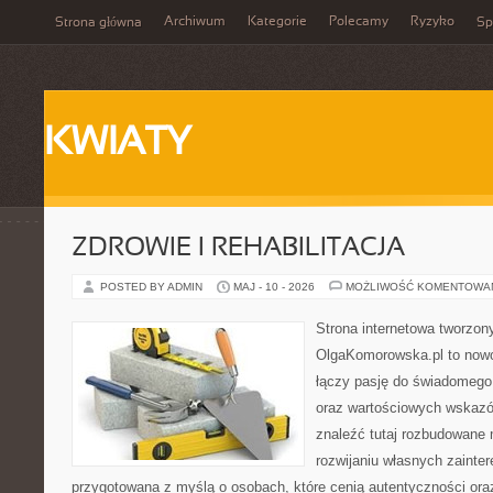
Archiwum
Kategorie
Polecamy
Ryzyko
Strona główna
Sp
KWIATY
ZDROWIE I REHABILITACJA
POSTED BY ADMIN
MAJ - 10 - 2026
MOŻLIWOŚĆ KOMENTOWA
Strona internetowa tworzon
OlgaKomorowska.pl to nowo
łączy pasję do świadomego ż
oraz wartościowych wskazó
znaleźć tutaj rozbudowane m
rozwijaniu własnych zainte
przygotowana z myślą o osobach, które cenią autentyczności oraz