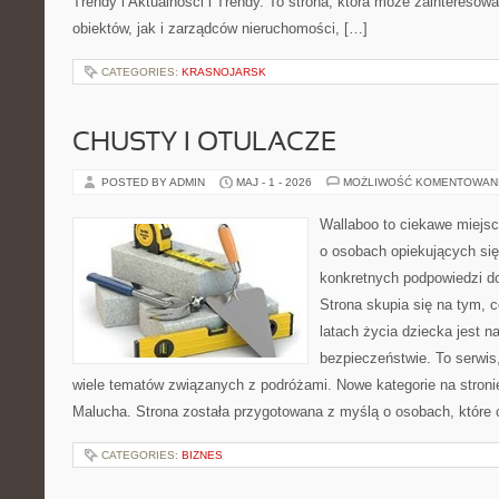
Trendy i Aktualności i Trendy. To strona, która może zaintereso
obiektów, jak i zarządców nieruchomości, […]
CATEGORIES:
KRASNOJARSK
CHUSTY I OTULACZE
POSTED BY ADMIN
MAJ - 1 - 2026
MOŻLIWOŚĆ KOMENTOWAN
Wallaboo to ciekawe miejsc
o osobach opiekujących się
konkretnych podpowiedzi d
Strona skupia się na tym, 
latach życia dziecka jest 
bezpieczeństwie. To serwi
wiele tematów związanych z podróżami. Nowe kategorie na stronie
Malucha. Strona została przygotowana z myślą o osobach, któr
CATEGORIES:
BIZNES