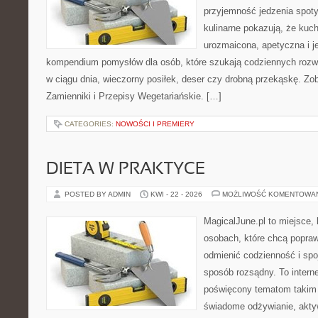
przyjemność jedzenia spot
kulinarne pokazują, że ku
urozmaicona, apetyczna i j
kompendium pomysłów dla osób, które szukają codziennych rozwi
w ciągu dnia, wieczorny posiłek, deser czy drobną przekąskę. Zo
Zamienniki i Przepisy Wegetariańskie. […]
CATEGORIES:
NOWOŚCI I PREMIERY
DIETA W PRAKTYCE
POSTED BY ADMIN
KWI - 22 - 2026
MOŻLIWOŚĆ KOMENTOWA
MagicalJune.pl to miejsce, 
osobach, które chcą popra
odmienić codzienność i spo
sposób rozsądny. To intern
poświęcony tematom takim 
świadome odżywianie, akty