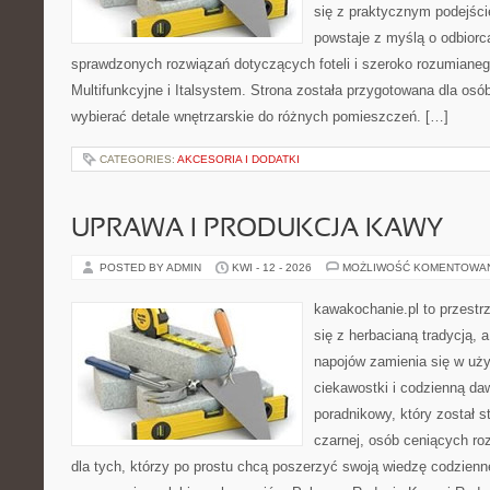
się z praktycznym podejści
powstaje z myślą o odbiorc
sprawdzonych rozwiązań dotyczących foteli i szeroko rozumiane
Multifunkcyjne i Italsystem. Strona została przygotowana dla osó
wybierać detale wnętrzarskie do różnych pomieszczeń. […]
CATEGORIES:
AKCESORIA I DODATKI
UPRAWA I PRODUKCJA KAWY
POSTED BY ADMIN
KWI - 12 - 2026
MOŻLIWOŚĆ KOMENTOWA
kawakochanie.pl to przestr
się z herbacianą tradycją,
napojów zamienia się w uż
ciekawostki i codzienną daw
poradnikowy, który został s
czarnej, osób ceniących ro
dla tych, którzy po prostu chcą poszerzyć swoją wiedzę codzienn