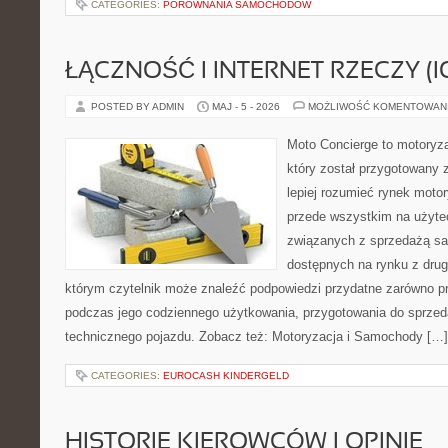
CATEGORIES:
PORÓWNANIA SAMOCHODÓW
ŁĄCZNOŚĆ I INTERNET RZECZY (I
POSTED BY ADMIN
MAJ - 5 - 2026
MOŻLIWOŚĆ KOMENTOWAN
Moto Concierge to motoryz
który został przygotowany
lepiej rozumieć rynek motor
przede wszystkim na użyte
związanych z sprzedażą s
dostępnych na rynku z drugi
którym czytelnik może znaleźć podpowiedzi przydatne zarówno pr
podczas jego codziennego użytkowania, przygotowania do sprze
technicznego pojazdu. Zobacz też: Motoryzacja i Samochody […]
CATEGORIES:
EUROCASH KINDERGELD
HISTORIE KIEROWCÓW I OPINIE