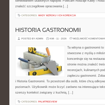
serwowaniem ulubionych napojów. Polecam Rodzaje Kawy i Rodz
znaleźć szczegółowe opracowania […]
CATEGORIES:
WADY WZROKU I ICH KOREKCJA
HISTORIA GASTRONOMII
POSTED BY ADMIN
KWI - 11 - 2026
MOŻLIWOŚĆ KOMENTOWA
Ta witryna o gastronomii to
stworzone z myślą o miłośni
koncentruje się na restaura
stronie można znaleźć treśc
recenzjach, kulinarnych po
zapleczu gastronomii. Zoba
i Historia Gastronomii. To przestrzeń dla osób, które chcą odkry
poziomach. Użytkownik może liczyć zarówno na interesujące tekst
szerszy kontekst związany z kuchnią, […]
CATEGORIES:
PALMTREEVIEW