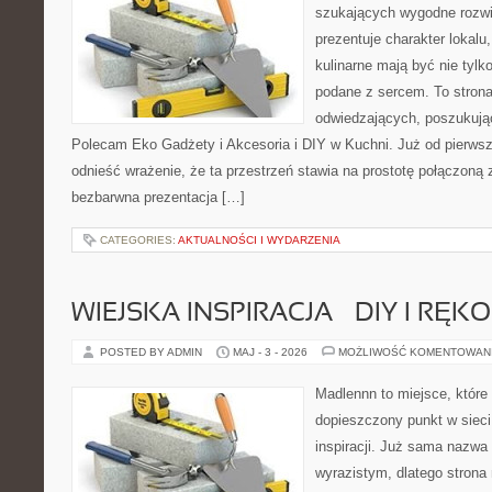
szukających wygodne rozwi
prezentuje charakter lokalu
kulinarne mają być nie tylk
podane z sercem. To strona
odwiedzających, poszukują
Polecam Eko Gadżety i Akcesoria i DIY w Kuchni. Już od pierws
odnieść wrażenie, że ta przestrzeń stawia na prostotę połączoną z
bezbarwna prezentacja […]
CATEGORIES:
AKTUALNOŚCI I WYDARZENIA
WIEJSKA INSPIRACJA – DIY I RĘK
POSTED BY ADMIN
MAJ - 3 - 2026
MOŻLIWOŚĆ KOMENTOWAN
Madlennn to miejsce, które
dopieszczony punkt w sieci
inspiracji. Już sama nazwa
wyrazistym, dlatego stron