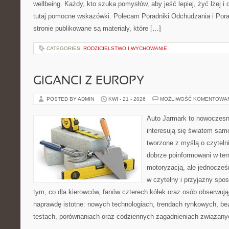
wellbeing. Każdy, kto szuka pomysłów, aby jeść lepiej, żyć lżej i 
tutaj pomocne wskazówki. Polecam Poradniki Odchudzania i Por
stronie publikowane są materiały, które […]
CATEGORIES:
RODZICIELSTWO I WYCHOWANIE
GIGANCI Z EUROPY
POSTED BY ADMIN
KWI - 21 - 2026
MOŻLIWOŚĆ KOMENTOWA
Auto Jarmark to nowoczesna
interesują się światem sa
tworzone z myślą o czyteln
dobrze poinformowani w te
motoryzacją, ale jednocześ
w czytelny i przyjazny spos
tym, co dla kierowców, fanów czterech kółek oraz osób obserwują
naprawdę istotne: nowych technologiach, trendach rynkowych, bez
testach, porównaniach oraz codziennych zagadnieniach związany