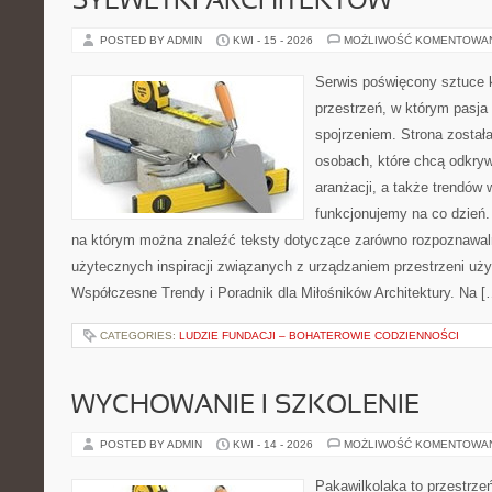
SYLWETKI ARCHITEKTÓW
POSTED BY ADMIN
KWI - 15 - 2026
MOŻLIWOŚĆ KOMENTOWA
Serwis poświęcony sztuce k
przestrzeń, w którym pasja
spojrzeniem. Strona został
osobach, które chcą odkry
aranżacji, a także trendów 
funkcjonujemy na co dzień. 
na którym można znaleźć teksty dotyczące zarówno rozpoznawaln
użytecznych inspiracji związanych z urządzaniem przestrzeni uż
Współczesne Trendy i Poradnik dla Miłośników Architektury. Na [
CATEGORIES:
LUDZIE FUNDACJI – BOHATEROWIE CODZIENNOŚCI
WYCHOWANIE I SZKOLENIE
POSTED BY ADMIN
KWI - 14 - 2026
MOŻLIWOŚĆ KOMENTOWA
Pakawilkolaka to przestrzeń