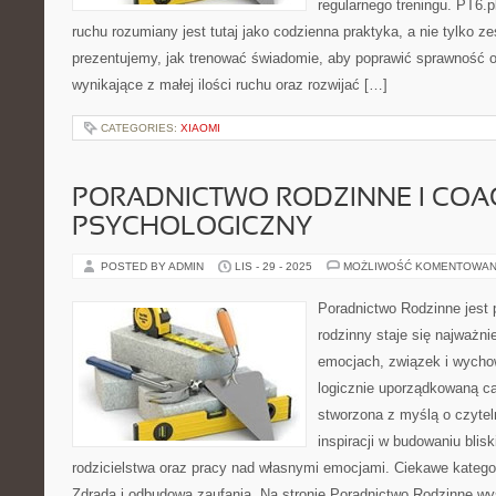
regularnego treningu. PT6.p
ruchu rozumiany jest tutaj jako codzienna praktyka, a nie tylko z
prezentujemy, jak trenować świadomie, aby poprawić sprawność o
wynikające z małej ilości ruchu oraz rozwijać […]
CATEGORIES:
XIAOMI
PORADNICTWO RODZINNE I COA
PSYCHOLOGICZNY
POSTED BY ADMIN
LIS - 29 - 2025
MOŻLIWOŚĆ KOMENTOWAN
Poradnictwo Rodzinne jest 
rodzinny staje się najważn
emocjach, związek i wychow
logicznie uporządkowaną ca
stworzona z myślą o czytel
inspiracji w budowaniu blis
rodzicielstwa oraz pracy nad własnymi emocjami. Ciekawe katego
Zdrada i odbudowa zaufania. Na stronie Poradnictwo Rodzinne 