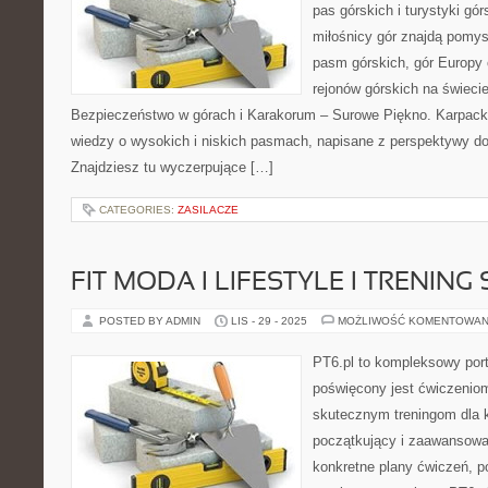
pas górskich i turystyki gór
miłośnicy gór znajdą pomy
pasm górskich, gór Europy 
rejonów górskich na świeci
Bezpieczeństwo w górach i Karakorum – Surowe Piękno. Karpacki
wiedzy o wysokich i niskich pasmach, napisane z perspektywy d
Znajdziesz tu wyczerpujące […]
CATEGORIES:
ZASILACZE
FIT MODA I LIFESTYLE I TRENING
POSTED BY ADMIN
LIS - 29 - 2025
MOŻLIWOŚĆ KOMENTOWAN
PT6.pl to kompleksowy porta
poświęcony jest ćwiczenio
skutecznym treningom dla k
początkujący i zaawansowa
konkretne plany ćwiczeń, p