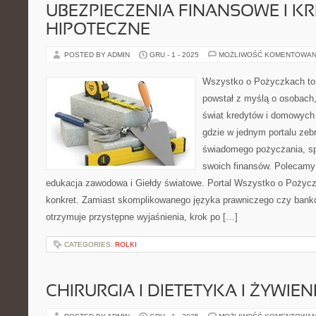
UBEZPIECZENIA FINANSOWE I K
HIPOTECZNE
POSTED BY ADMIN
GRU - 1 - 2025
MOŻLIWOŚĆ KOMENTOWAN
Wszystko o Pożyczkach to s
powstał z myślą o osobach,
świat kredytów i domowych 
gdzie w jednym portalu zeb
świadomego pożyczania, spł
swoich finansów. Polecamy:
edukacja zawodowa i Giełdy światowe. Portal Wszystko o Pożyczk
konkret. Zamiast skomplikowanego języka prawniczego czy bank
otrzymuje przystępne wyjaśnienia, krok po […]
CATEGORIES:
ROLKI
CHIRURGIA I DIETETYKA I ŻYWIEN