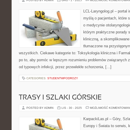
POSTED BY ADMIN
GRU - 1 - 2025
MOŻLIWOŚĆ KOMENTOWAN
LCL-Laryngolog.pl – portal 
myślą o pacjentach, które 
o medycynie otolaryngologi
którym praktyczne porady s
kliniczną, a skomplikowan
tłumaczone na przystępnym
wszystkich. Ciekawe kategorie to: Toksykologia kliniczna i Farmak
po to, aby pomóc w lepszym rozumieniu problemów związanych z
od typowych infekcji, przez przewlekłe schorzenia, […]
CATEGORIES:
STUDENTWPODROZY
TRASY I SZLAKI GÓRSKIE
POSTED BY ADMIN
LIS - 30 - 2025
MOŻLIWOŚĆ KOMENTOWAN
KarpackiLas.pl – Góry, Szl
Europy i Świata to serwis, 