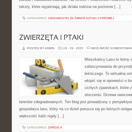
teksty, które wyjaśniają, jak działa rodzina na poziomie […]
CATEGORIES:
CIEKAWOSTKI ZE ŚWIATA SZTUKI CYFROWEJ
ZWIERZĘTA I PTAKI
POSTED BY ADMIN
LIS - 29 - 2025
MOŻLIWOŚĆ KOMENTOWAN
Mieszkańcy Lasu to leśny d
zafascynowania do przyrody
leśniczego. To wirtualna os
wtopić się w opowieści o bo
cichych zjawiskach, które 
otoczeniu. Drzewa owocowe 
terenów zdegradowanych. Ten blog jest prowadzony z perspekty
gospodarza lasu, który na co dzień porusza się po leśnych ostępa
większość ludzi nigdy […]
CATEGORIES:
ZAROSLA