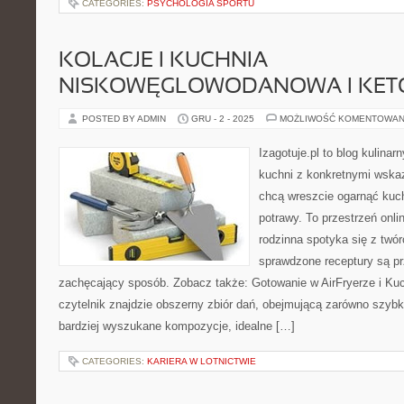
CATEGORIES:
PSYCHOLOGIA SPORTU
KOLACJE I KUCHNIA
NISKOWĘGLOWODANOWA I KET
POSTED BY ADMIN
GRU - 2 - 2025
MOŻLIWOŚĆ KOMENTOWAN
Izagotuje.pl to blog kulinar
kuchni z konkretnymi wska
chcą wreszcie ogarnąć kuc
potrawy. To przestrzeń onli
rodzinna spotyka się z twó
sprawdzone receptury są pr
zachęcający sposób. Zobacz także: Gotowanie w AirFryerze i Kuch
czytelnik znajdzie obszerny zbiór dań, obejmującą zarówno szybki
bardziej wyszukane kompozycje, idealne […]
CATEGORIES:
KARIERA W LOTNICTWIE