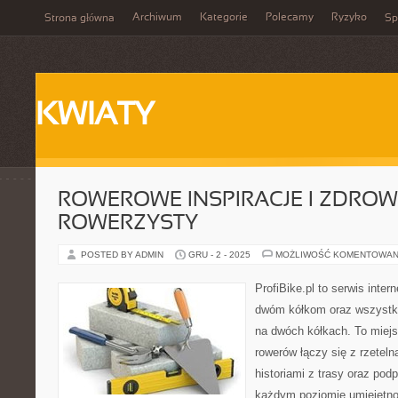
Archiwum
Kategorie
Polecamy
Ryzyko
Strona główna
Sp
KWIATY
ROWEROWE INSPIRACJE I ZDROW
ROWERZYSTY
POSTED BY ADMIN
GRU - 2 - 2025
MOŻLIWOŚĆ KOMENTOWAN
ProfiBike.pl to serwis inte
dwóm kółkom oraz wszystki
na dwóch kółkach. To miejs
rowerów łączy się z rzeteln
historiami z trasy oraz pod
każdym poziomie umiejętnoś