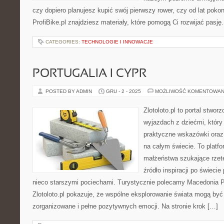
czy dopiero planujesz kupić swój pierwszy rower, czy od lat poko
ProfiBike.pl znajdziesz materiały, które pomogą Ci rozwijać pasj
CATEGORIES:
TECHNOLOGIE I INNOWACJE
PORTUGALIA I CYPR
POSTED BY ADMIN
GRU - 2 - 2025
MOŻLIWOŚĆ KOMENTOWAN
Zlotoloto.pl to portal stwo
wyjazdach z dziećmi, który
praktyczne wskazówki oraz
na całym świecie. To platf
małżeństwa szukające rzete
źródło inspiracji po świeci
nieco starszymi pociechami. Turystycznie polecamy Macedonia P
Zlotoloto.pl pokazuje, że wspólne eksplorowanie świata mogą być
zorganizowane i pełne pozytywnych emocji. Na stronie krok […]