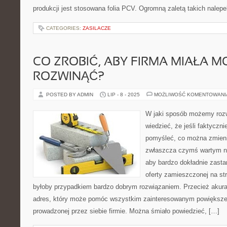
produkcji jest stosowana folia PCV. Ogromną zaletą takich nalepe
CATEGORIES:
ZASILACZE
CO ZROBIĆ, ABY FIRMA MIAŁA M
ROZWINĄĆ?
POSTED BY ADMIN
LIP - 8 - 2025
MOŻLIWOŚĆ KOMENTOWAN
W jaki sposób możemy rozw
wiedzieć, że jeśli faktyczn
pomyśleć, co można zmienić
zwłaszcza czymś wartym nie
aby bardzo dokładnie zasta
oferty zamieszczonej na str
byłoby przypadkiem bardzo dobrym rozwiązaniem. Przecież akurat
adres, który może pomóc wszystkim zainteresowanym powiększ
prowadzonej przez siebie firmie. Można śmiało powiedzieć, […]