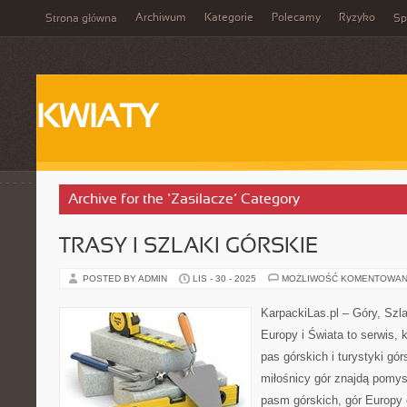
Archiwum
Kategorie
Polecamy
Ryzyko
Strona główna
Sp
KWIATY
Archive for the ‘Zasilacze’ Category
TRASY I SZLAKI GÓRSKIE
POSTED BY ADMIN
LIS - 30 - 2025
MOŻLIWOŚĆ KOMENTOWAN
KarpackiLas.pl – Góry, Szl
Europy i Świata to serwis, 
pas górskich i turystyki gór
miłośnicy gór znajdą pomy
pasm górskich, gór Europy 