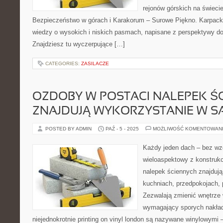
rejonów górskich na świeci
Bezpieczeństwo w górach i Karakorum – Surowe Piękno. Karpacki
wiedzy o wysokich i niskich pasmach, napisane z perspektywy d
Znajdziesz tu wyczerpujące […]
CATEGORIES:
ZASILACZE
OZDOBY W POSTACI NALEPEK Ś
ZNAJDUJĄ WYKORZYSTANIE W 
POSTED BY ADMIN
PAŹ - 5 - 2025
MOŻLIWOŚĆ KOMENTOWAN
Każdy jeden dach – bez wzg
wieloaspektowy z konstrukc
nalepek ściennych znajdują
kuchniach, przedpokojach, 
Zezwalają zmienić wnętrze 
wymagający sporych nakład
niejednokrotnie printing on vinyl london są nazywane winylowymi –