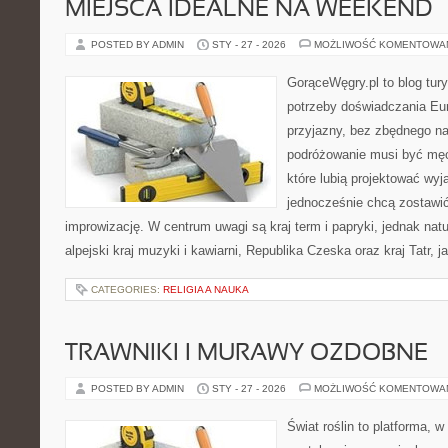
MIEJSCA IDEALNE NA WEEKEND
POSTED BY ADMIN
STY - 27 - 2026
MOŻLIWOŚĆ KOMENTOWA
GorąceWęgry.pl to blog tury
potrzeby doświadczania Eu
przyjazny, bez zbędnego na
podróżowanie musi być męc
które lubią projektować wyj
jednocześnie chcą zostawić
improwizację. W centrum uwagi są kraj term i papryki, jednak natur
alpejski kraj muzyki i kawiarni, Republika Czeska oraz kraj Tatr, ja
CATEGORIES:
RELIGIA A NAUKA
TRAWNIKI I MURAWY OZDOBNE
POSTED BY ADMIN
STY - 27 - 2026
MOŻLIWOŚĆ KOMENTOWA
Świat roślin to platforma, w