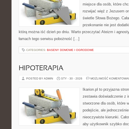
miejsce dla osób, które chc
rozwijać więź z Jezusem o
świetle Słowa Bożego. Cała 
przekonanie nie jest dodatk
którą można iść dzień po dniu. Warto przeczytać Ateizm i agnost
łamach tego serwisu pobożność […]
CATEGORIES:
BASENY DOMOWE I OGRODOWE
HIPOTERAPIA
POSTED BY ADMIN
STY - 30 - 2026
MOŻLIWOŚĆ KOMENTOWA
Ikarion.pl to przyjazna stro
zestawia doświadczenie z i
stworzone dla osób, które 
podejście, ale jednocześn
nieoczywiste kierunki. Cał
aby użytkownik szybko docie