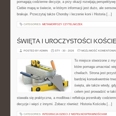
pomagają codzienne decyzje, a przy okazji rozwijają perspektywę.
Ciebie mapą w świecie, w którym informacji jest dużo, ale sens
brakuje. Przeczytaj także Choroby i leczenie koni i Historia […]
CATEGORIES:
METAMORFOZY CZYTELNICZEK
ŚWIĘTA I UROCZYSTOŚCI KOŚCI
POSTED BY ADMIN
STY - 30 - 2026
MOŻLIWOŚĆ KOMENTOWA
To miejsce stworzone z my
które pomaga umacniać wię
chwilach. Strona jest przys
bardziej konsekwentnie trwa
święta, ale także wtedy, gd
celem jest prowadzić w tak
stawała się praktyczna, a modlitwa i refleksja przenikały codzie
decyzje i więzi z innymi. Zobacz również: Historia Kościoła […]
CATEGORIES:
INTEGRACJA DZIECI Z NIEPEŁNOSPRAWNOŚCIAMI