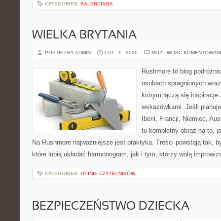
CATEGORIES:
BALENCIAGA
WIELKA BRYTANIA
POSTED BY ADMIN
LUT - 1 - 2026
MOŻLIWOŚĆ KOMENTOWAN
Rushmore to blog podróżnic
osobach spragnionych wraże
którym łączą się inspiracje
wskazówkami. Jeśli planuj
Iberii, Francji, Niemiec, Au
tu kompletny obraz na to, j
Na Rushmore najważniejsze jest praktyka. Treści powstają tak,
które lubią układać harmonogram, jak i tym, którzy wolą improwiz
CATEGORIES:
OPINIE CZYTELNIKÓW
BEZPIECZEŃSTWO DZIECKA