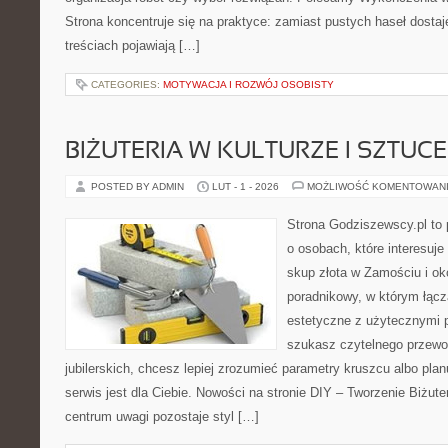
Strona koncentruje się na praktyce: zamiast pustych haseł dosta
treściach pojawiają […]
CATEGORIES:
MOTYWACJA I ROZWÓJ OSOBISTY
BIŻUTERIA W KULTURZE I SZTUCE
POSTED BY ADMIN
LUT - 1 - 2026
MOŻLIWOŚĆ KOMENTOWAN
Strona Godziszewscy.pl to 
o osobach, które interesuje
skup złota w Zamościu i ok
poradnikowy, w którym łącz
estetyczne z użytecznymi 
szukasz czytelnego przewo
jubilerskich, chcesz lepiej zrozumieć parametry kruszcu albo planu
serwis jest dla Ciebie. Nowości na stronie DIY – Tworzenie Biżuterii
centrum uwagi pozostaje styl […]