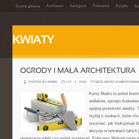
Archiwum
Kategorie
Polecamy
Ryzyko
Strona główna
Sp
KWIATY
OGRODY I MAŁA ARCHITEKTURA
POSTED BY ADMIN
LUT - 1 - 2026
MOŻLIWOŚĆ KOMENTOWAN
Kursy Marko to portal branż
widlaków, sprzętu budowlan
spójną przestrzeń wiedzy. 
myślą o osobach, które chc
rozumieć, jak funkcjonuje 
decyzje w tematach takich 
organizacja robót czy wybór rozwiązań. Polecamy Wykończenia wnę