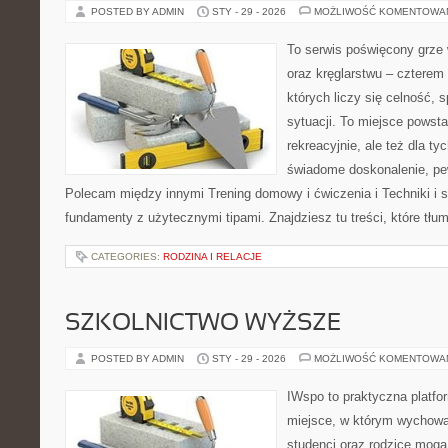
POSTED BY ADMIN
STY - 29 - 2026
MOŻLIWOŚĆ KOMENTOWA
To serwis poświęcony grze w
oraz kręglarstwu – czterem
których liczy się celność, s
sytuacji. To miejsce powsta
rekreacyjnie, ale też dla ty
świadome doskonalenie, pew
Polecam między innymi Trening domowy i ćwiczenia i Techniki i st
fundamenty z użytecznymi tipami. Znajdziesz tu treści, które tł
CATEGORIES:
RODZINA I RELACJE
SZKOLNICTWO WYŻSZE
POSTED BY ADMIN
STY - 29 - 2026
MOŻLIWOŚĆ KOMENTOWA
IWspo to praktyczna platfo
miejsce, w którym wychowa
studenci oraz rodzice mog