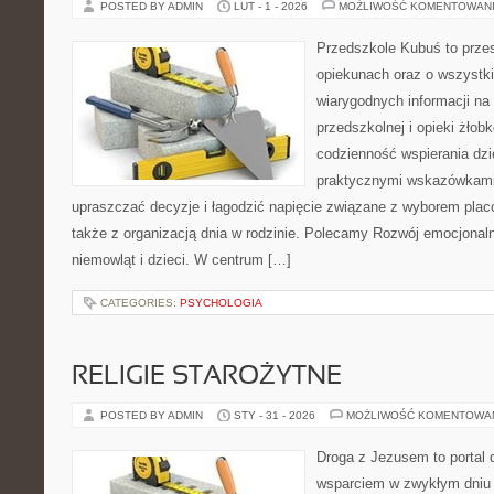
POSTED BY ADMIN
LUT - 1 - 2026
MOŻLIWOŚĆ KOMENTOWAN
Przedszkole Kubuś to prze
opiekunach oraz o wszystki
wiarygodnych informacji na
przedszkolnej i opieki żłob
codzienność wspierania dzi
praktycznymi wskazówkami.
upraszczać decyzje i łagodzić napięcie związane z wyborem placó
także z organizacją dnia w rodzinie. Polecamy Rozwój emocjonaln
niemowląt i dzieci. W centrum […]
CATEGORIES:
PSYCHOLOGIA
RELIGIE STAROŻYTNE
POSTED BY ADMIN
STY - 31 - 2026
MOŻLIWOŚĆ KOMENTOWA
Droga z Jezusem to portal 
wsparciem w zwykłym dniu 