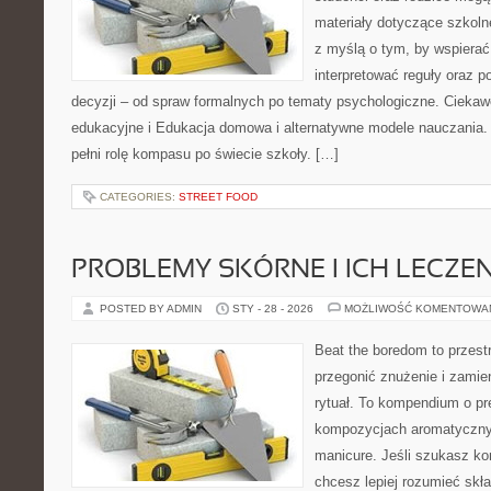
materiały dotyczące szkolne
z myślą o tym, by wspierać
interpretować reguły oraz
decyzji – od spraw formalnych po tematy psychologiczne. Ciekaw
edukacyjne i Edukacja domowa i alternatywne modele nauczania. 
pełni rolę kompasu po świecie szkoły. […]
CATEGORIES:
STREET FOOD
PROBLEMY SKÓRNE I ICH LECZEN
POSTED BY ADMIN
STY - 28 - 2026
MOŻLIWOŚĆ KOMENTOWA
Beat the boredom to przest
przegonić znużenie i zamie
rytuał. To kompendium o pr
kompozycjach aromatyczny
manicure. Jeśli szukasz k
chcesz lepiej rozumieć skła