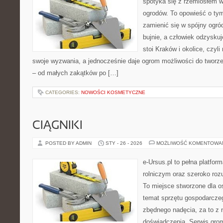
spotyka się z rzemiosłem w 
ogrodów. To opowieść o tym
zamienić się w spójny ogród,
bujnie, a człowiek odzyskuj
stoi Kraków i okolice, czyli
swoje wyzwania, a jednocześnie daje ogrom możliwości do twor
– od małych zakątków po […]
CATEGORIES:
NOWOŚCI KOSMETYCZNE
CIĄGNIKI
POSTED BY ADMIN
STY - 26 - 2026
MOŻLIWOŚĆ KOMENTOWA
e-Ursus.pl to pełna platfo
rolniczym oraz szeroko roz
To miejsce stworzone dla 
temat sprzętu gospodarcze
zbędnego nadęcia, za to z 
doświadczenia. Serwis grom