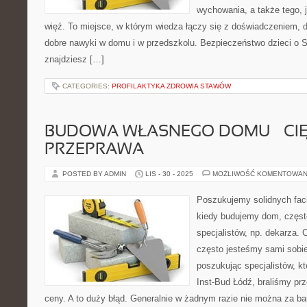
wychowania, a także tego,
więź. To miejsce, w którym wiedza łączy się z doświadczeniem, d
dobre nawyki w domu i w przedszkolu. Bezpieczeństwo dzieci o Sz
znajdziesz […]
CATEGORIES:
PROFILAKTYKA ZDROWIA STAWÓW
BUDOWA WŁASNEGO DOMU – CI
PRZEPRAWA
POSTED BY ADMIN
LIS - 30 - 2025
MOŻLIWOŚĆ KOMENTOWAN
Poszukujemy solidnych fa
kiedy budujemy dom, częst
specjalistów, np. dekarza. C
często jesteśmy sami sobie
poszukując specjalistów, kt
Inst-Bud Łódź, braliśmy p
ceny. A to duży błąd. Generalnie w żadnym razie nie można za b