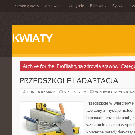
Archiwum
Kategorie
Polecamy
Ryzyko
Strona główna
Sp
KWIATY
Archive for the ‘Profilaktyka zdrowia stawów’ Categ
PRZEDSZKOLE I ADAPTACJA
POSTED BY ADMIN
STY - 29 - 2026
MOŻLIWOŚĆ KOMENTOWA
Przedszkole w Wielichowie 
tworzony z myślą o maluch
bobasach oraz rodzicach, k
wzrastanie dziecka w spos
konkretne porady dotyczące